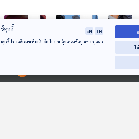
้คุกกี้
EN
TH
ย
บคุกกี้ โปรดศึกษาเพิ่มเติมที่นโยบายคุ้มครองข้อมูลส่วนบุคคล
ไม
26:04
26:04
2
จีนเผชิญปัญหา
กลุ่มอ่าวอาหรับกดดัน
ชาวอเมริกันเผ
00:00:00
00:00:00
อุตสาหกรรมแอบถ่าย
สหรัฐฯ กำจัด
กำลังกายด้วยก
คุกคามชีวิต
"อิหร่าน"
"ขึ้น-ลงบันได" ไ
หน้าต่างโลก
หน้าต่างโลก
หน้าต่างโลก
ง่ายอย่างที่คิด