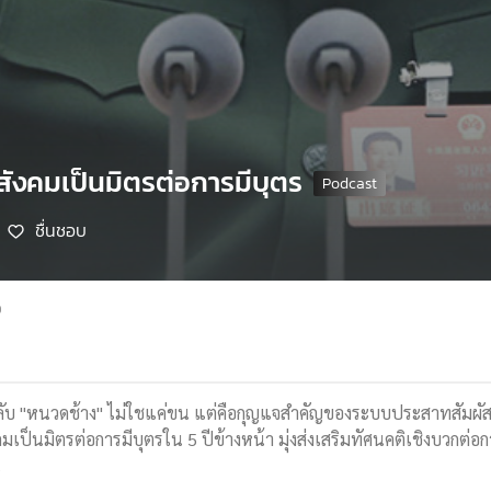
สังคมเป็นมิตรต่อการมีบุตร
ชื่นชอบ
9
มลับ "หนวดช้าง" ไม่ใชแค่ขน แต่คือกุญแจสำคัญของระบบประสาทสัมผั
งคมเป็นมิตรต่อการมีบุตรใน 5 ปีข้างหน้า มุ่งส่งเสริมทัศนคติเชิงบว
น