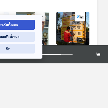
อมรับทั้งหมด
่ยอมรับทั้งหมด
6:04
26:04
26:04
ปิด
ยออก
สงครามใน
สงครามอิหร่านจุดไฟ
าร
ตะวันออกกลางฉุด
วิกฤตพลังงาน
ม่ได้
คะแนนนิยม "ทรัมป์
อาเซียน
หน้าต่างโลก
หน้าต่างโลก
2.0" ดิ่งเหว หลังการ
สู้รบผลาญเงิน
มหาศาล