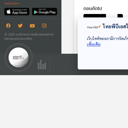
Application
ตอนถัดไป
ไทยพีบีเอสใช
Ⓒ 2020 องค์การกระจายเสียงและแพร่ภาพ
เว็บไซต์ของเรามีการจัดเก็
สาธารณะแห่งประเทศไทย
เพิ่มเติม
26:04
อิหร่านใช้ระบบ
ดาวเทียมจีนยิงเป้า
หมายใน
หน้าต่างโลก
ตะวันออกกลาง?
ตอนที่เกี่ยวข้อง