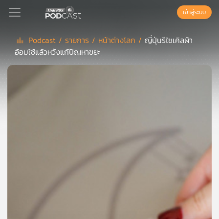
เข้าสู่ระบบ
Podcast /
รายการ /
หน้าต่างโลก /
ญี่ปุ่นรีไซเคิลผ้า
อ้อมใช้แล้วหวังแก้ปัญหาขยะ
Podcast
เพล
ย์
ลิ
สต์
แนะนำ
เพล
ย์
ลิ
สต์
ของ