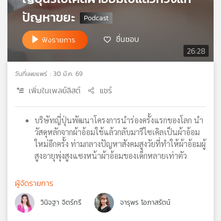
เครือ
ปัญหาขยะ
ข่าย
วิทยุ
ชื่นชอบ
ฟังรายการ
ไทย
26:28
พี
บี
วันที่เผยแพร่ : 30 มี.ค. 69
เอส
เพิ่มในเพลย์ลิสต์
แชร์
แผนที่
บริษัทญี่ปุ่นพัฒนาโครงการนำร่องครั้งแรกของโลก นำ
วิทยุ
วัสดุหลักจากผ้าอ้อมใช้แล้วกลับมารีไซเคิลเป็นผ้าอ้อม
เครือ
ใหม่อีกครั้ง ท่ามกลางปัญหาสังคมสูงวัยที่ทำให้ผ้าอ้อมผู้
ข่าย
สูงอายุพุ่งสูงแซงหน้าผ้าอ้อมของเด็กหลายเท่าตัว
ผู้จัดรายการ
วินิจฐา จิตร์กรี
จารุพร โอภาสรัตน์