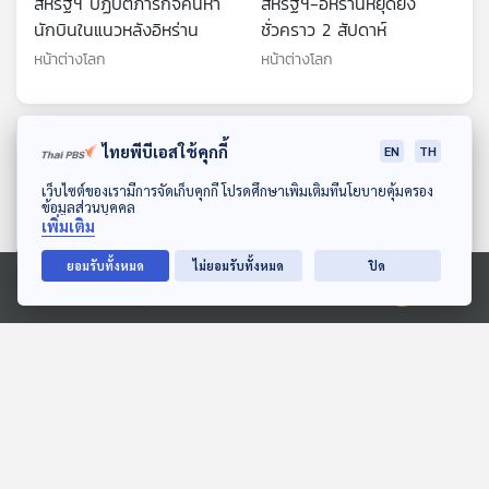
สหรัฐฯ ปฏิบัติภารกิจค้นหา
สหรัฐฯ-อิหร่านหยุดยิง
นักบินในแนวหลังอิหร่าน
ชั่วคราว 2 สัปดาห์
หน้าต่างโลก
หน้าต่างโลก
ตอนที่เกี่ยวข้อง
ไทยพีบีเอสใช้คุกกี้
EN
TH
ดาวน์โหลด Thai PBS Podcast Application
เว็บไซต์ของเรามีการจัดเก็บคุกกี้ โปรดศึกษาเพิ่มเติมที่นโยบายคุ้มครอง
ข้อมูลส่วนบุคคล
เพิ่มเติม
ยอมรับทั้งหมด
ไม่ยอมรับทั้งหมด
ปิด
Ⓒ 2020 องค์การกระจายเสียงและแพร่ภาพสาธารณะแห่งประเทศไทย
26:28
26:28
ตะวันออกกลางยังระอุ หลัง
EP. 271: เมื่อ ม้านั่งมีหู
สหรัฐฯ-อิสราเอลถล่ม
When the Bench Hears
อิหร่าน
(2025)
หน้าต่างโลก
The Active Podcast