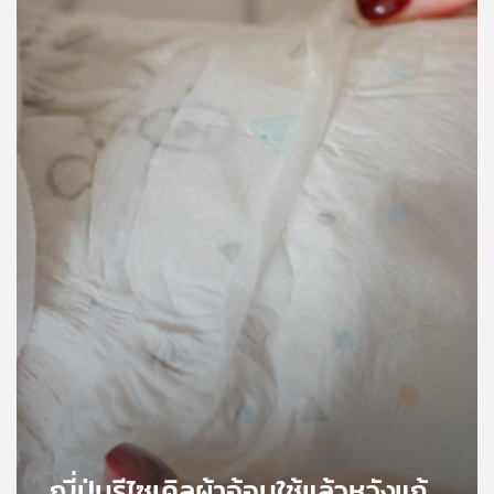
คุณ
เพลง
บทความ
ข่าว
และ
กิจกรรม
เกี่ยว
กับ
เรา
ญี่ปุ่นรีไซเคิลผ้าอ้อมใช้แล้วหวังแก้