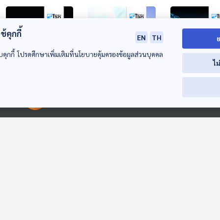
้คุกกี้
EN
TH
ย
บคุกกี้ โปรดศึกษาเพิ่มเติมที่นโยบายคุ้มครองข้อมูลส่วนบุคคล
ไม
25:57
25:57
2
สหรัฐฯ เปิด
ชาวกรุงโซล 1 ใน 4
เอาชีวิตรอดในโ
พิมพ์เขียวฐานบน
ไม่ดื่มแอลกอฮอล์ใน
AI: เทคโนโลยีแห
00:00:00
00:00:00
ดวงจันทร์
ช่วงปีที่ผ่านมา
โอกาสหรือกำลัง
หน้าต่างโลก
หน้าต่างโลก
หน้าต่างโลก
ตำแหน่งงานขอ
มนุษย์ ?