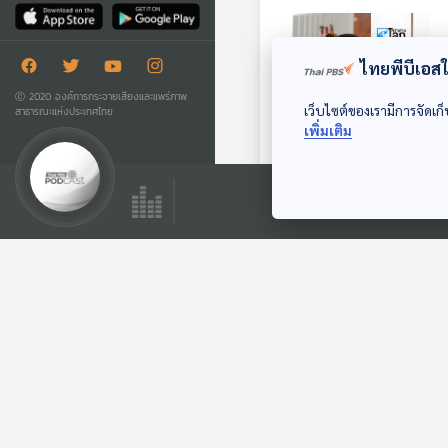
ไทยพีบีเอสใช
Ⓒ 2020 องค์การกระจายเสียงและแพร่ภาพ
เว็บไซต์ของเรามีการจัดเก็
สาธารณะแห่งประเทศไทย
เพิ่มเติม
25:57
หนุ่มสาวชาวจีนหันไป
พึ่ง "พ่อแม่เสมือน
จริง" บนโลกออนไลน์
หน้าต่างโลก
ตอนที่เกี่ยวข้อง