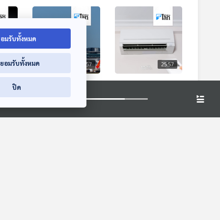
อมรับทั้งหมด
่ยอมรับทั้งหมด
5:57
25:57
25:57
ลกยุค
Qantas เตรียมเปิด
ทำไมยุโรปถึงไม่ค่อย
ปิด
่ง
เที่ยวบินตรงยาวสุดใน
ติดเครื่องปรับอากาศ
แย่ง
โลก "ซิดนีย์-
แม้เผชิญอากาศร้อน
หน้าต่างโลก
หน้าต่างโลก
ง
ลอนดอน"
จัด