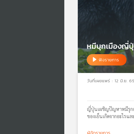
หมีบุกเมืองญี่
ฟังรายการ
วันที่เผยแพร่ : 12 มิ.ย. 6
ญี่ปุ่นเผชิญปัญหาหมีรุ
ของเย็นเกิดจากอะไรและ
ผู้จัดรายการ