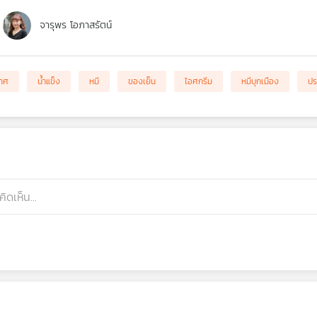
จารุพร โอภาสรัตน์
เทศ
น้ำแข็ง
หมี
ของเย็น
ไอศกรีม
หมีบุกเมือง
ปร