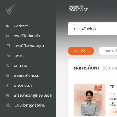
Podcast
เพลย์ลิสต์แนะนำ
เพลย์ลิสต์ของคุณ
ตอน
(553)
รายการ
เพลง
บทความ
ผลการค้นหา
553
รา
ข่าวและกิจกรรม
เกี่ยวกับเรา
EP. 
25
เครือข่ายวิทยุไทยพีบีเอส
รายกา
แผนที่วิทยุเครือข่าย
"เติ๊ด
จากคว
M
คนรัก