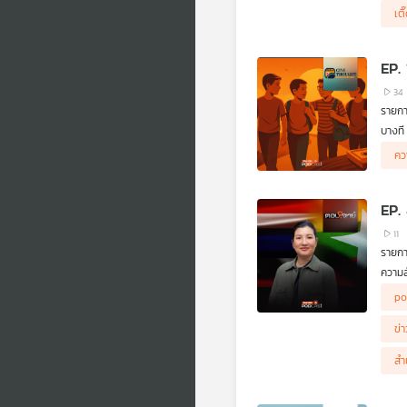
สัมพั
เต
EP.
34
รายก
บางที 
.
คว
มิตรภ
แต่ยัง
.
Cine-
EP.
11
รายกา
ความส
ผู้ร่
po
ข่
สำ