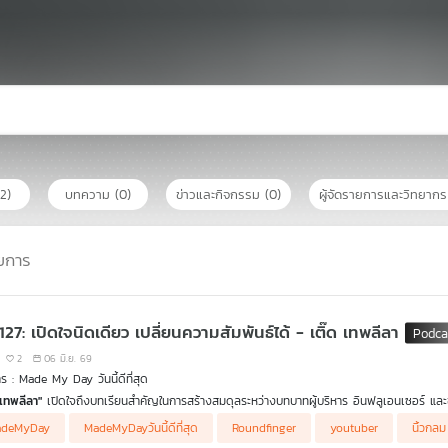
(2)
บทความ
(0)
ข่าวและกิจกรรม
(0)
ผู้จัดรายการและวิทยาก
ยการ
127: เปิดใจนิดเดียว เปลี่ยนความสัมพันธ์ได้ - เติ๊ด เทพลีลา
2
06 มิ.ย. 69
ร : Made My Day วันนี้ดีที่สุด
 เทพลีลา"
เปิดใจถึงบทเรียนสำคัญในการสร้างสมดุลระหว่างบทบาทผู้บริหาร อินฟลูเอนเซอร์ แล
ามเครียดสะสมและการสื่อสารที่ไม่ตรงกัน เขาตัดสินใจเข้ารับการบำบัดกับนักจิตวิทยาคู่รัก ซึ่งช่ว
adeMyDay
MadeMyDayวันนี้ดีที่สุด
Roundfinger
youtuber
นิ้วกลม
อาจเกิดจากความเหงาและความต้องการการเอาใจใส่ ประสบการณ์ครั้งนี้ทำให้เขาเรียนรู้คุณค่าของกา