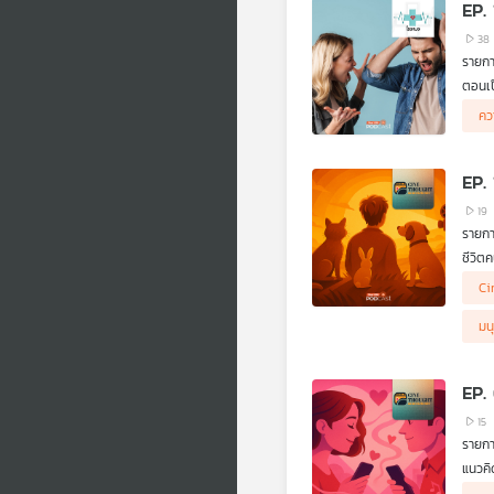
EP. 
38
รายก
ตอนเป
สุขใจ
คว
ฟังค่ะ
EP.
19
รายก
ชีวิต
.
Ci
ในหลา
.
มน
Cine-
อดทน 
มีคำพ
EP.
15
รายก
แนวคิ
กับเร
.