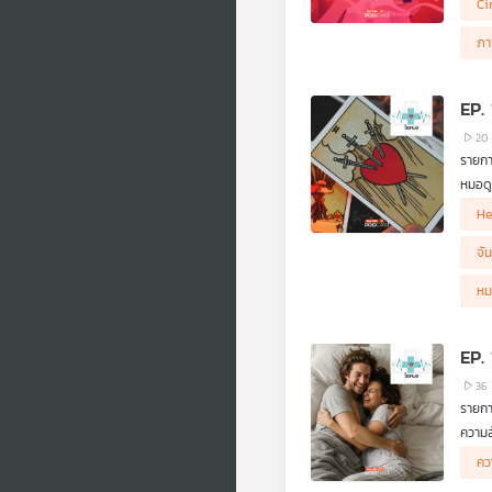
Ci
แต่ใน
คนรัก
.
ภา
Cine-
สะท้อ
EP. 
20
รายก
หมอดู
อิทธิ
He
แต่ทำ
จั
หม
EP.
36
รายก
ความส
หลาย 
คว
โดยเฉ