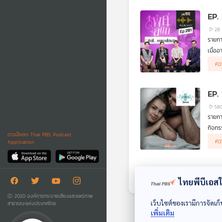
EP. 
28
รายกา
เมื่อ
.
คว
ไม่บ่
ทีเซอ
.
ฝันใน
ชวนรั
EP. 
Podca
58
รายก
กิจกร
ดาวน์โหลด Thai PBS Podcast
สร้าง
คว
Application
หรือ 
ไทยพีบีเอสใช
Ⓒ 2020 องค์การกระจายเสียงและแพร่ภาพ
เว็บไซต์ของเรามีการจัดเก็
สาธารณะแห่งประเทศไทย
เพิ่มเติม