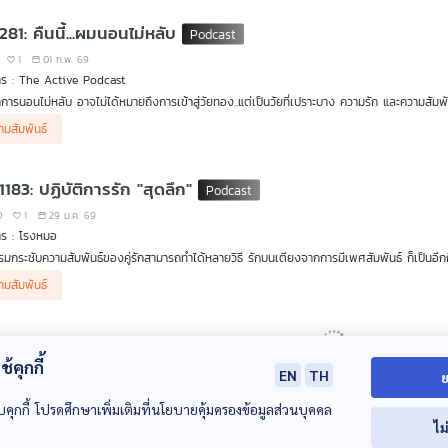
281: คืนนี้...ผมนอนไม่หลับ
1
01 ก.พ. 69
ร : The Active Podcast
อาการนอนไม่หลับ อาจไม่ได้หมายถึงการเข้าสู่วัยทอง..แต่เป็นวัยที่เปราะบาง ความรัก และความสัมพั
ามสัมพันธ์
อยครั้ง ที่ซีรีส์ไทยจะถ่ายทอดชีวิตของคู่รักในวัยกลางคน โดยเฉพาะคู่รักเพศหลากหลาย (LGBTQ
ร์ออกไป จากเรื่องราวสมจริง เช่น กลุ่มคนที่มีรสนิยมแบบ A Sexual ,ผู้หญิงที่อยู่กินกับแฟนที่เป
วัยกลางคน จนยากที่จะหลับตาลง
กษาอาการนอนไม่หลับ ไปกับทีมนักแสดง และผู้กำกับซีรีส์จากไทยพีบีเอส "คืนนี้..ผมนอนไม่หลับ" 
1183: ปฏิบัติการรัก "สุดลึก"
st "คืนนี้..ผมนอนไม่หลับ"
0
1
29 ม.ค. 69
าร : โรงหมอ
รมกระชับความสัมพันธ์ของคู่รักสามารถทำได้หลายวิธี รักบนเตียงจากการมีเพศสัมพันธ์ ก็เป็นอีกก
สรรค์ หรือวิธีการของแต่ละคน แต่เชื่อหรือไม่ว่า การจะเพิ่มความสุขจากกิจกรรมนี้ได้มากขึ้นมีควา
ามสัมพันธ์
? รายการ โรงหมอ เล่าให้ฟังค่ะ
้คุกกี้
EN
TH
ย
บคุกกี้ โปรดศึกษาเพิ่มเติมที่นโยบายคุ้มครองข้อมูลส่วนบุคคล
ไม