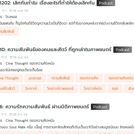
1202: เลิกกันทำไม เรื่องอะไรที่ทำให้ต้องเลิกกัน
1
06 เม.ย. 69
าร : โรงหมอ
็นแฟนกัน ก็ดูรักกันดีชีวิตดูหวานแว๋วเป็นที่อิจฉา แต่ทำไมบางคนหลังจากแต่งงานชีวิตกลับพลิ
สดใสกลายเป็นทุกข์ทนหม่อนหมอง แต่แล้ววันหนึ่งก็กลายเป็นจุดสิ้นสุดความสัมพันธ์ มีเรื่องอะไรบ
ามสัมพันธ์
 10: ความสัมพันธ์ของคนและสัตว์ ที่ถูกเล่าในภาพยนตร์
0
05 เม.ย. 69
าร : Cine Thought ถอดความคิดหนัง
คนเราไม่เคยอยู่คนเดียวเต็มร้อย
ne-Thought
podcast
ความสัมพันธ์
ถอดความคิด
ถอดความคิดหนัง
ยช่วงเวลา เราต้องพึ่งพาใครสักคน ไม่ว่าจะเป็น เพื่อนคู่คิด หรือแม้แต่ สิ่งมีชีวิตที่พูดไม่ได้ 
ุษย์กับสัตว์
วิเคราะห์
วิเคราะห์ภาพยนตร์
วิเคราะห์หนัง
สนุก
สัง
Thought ถอดความคิดหนัง ตอนนี้เราจะพาไปสำรวจเรื่องราวของ ความสัมพันธ์ ที่ลึกซึ้งและไม่ธร
การไว้ใจ และความรัก ในรูปแบบที่เรามักมองข้ามในชีวิตประจำวัน เราจะมองผ่านสายตาของสัตว์ ผ่
ูด
 6: ความรักความสัมพันธ์ ผ่านมิติภาพยนตร์
0
08 มี.ค. 69
าร : Cine Thought ถอดความคิดหนัง
ดของ Soul Mate หรือ เนื้อคู่ การตามหาใครสักคนที่เติมเต็มเราได้อย่างสมบูรณ์แบบ ใครคนหนึ่งท
าเสมอ