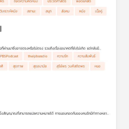
คิด
ถอดความคิดหนัง
ประวัติศาสตร์
พอดแคสต์
แค่การพบเจอแล้วจบแบบ Happy Ending อีกต่อไปแล้ว เส้นแบ่งระหว่าง เพื่อน กับ
้แต่การที่คนสองคนสามารถรักกันได้โดยไม่จำเป็นต้องอยู่ด้วยกันตลอดเวลา
วิเคราะห์หนัง
สถานะ
สนุก
สังคม
หนัง
เนื้อคู่
ม่ได้เป็นแบบอุดมคติ มันถูกเล่าเรื่องออกมาแบบไหนในโลกของหนัง แล้วมัน
ี่ผ่านมาซึ่งอาจตรงหรือไม่ตรง รวมถึงเรื่องอนาคตที่ยังไม่เกิด แต่กลับมี
ารดูดวงทั้งคนโสดหรือมีคู่แล้วก็ตาม แม้การไปดูดวงกับหมอดูไม่ใช่เรื่องผิดปกติ
iPBSPodcast
thaipbsradio
ความรัก
ความสัมพันธ์
้ได้ไม่ว่าเรื่องที่ตัดสินใจจะออกมาดีหรือไม่ก็ตาม รายการ โรงหมอ เล่าให้ฟังค่ะ
าศี
สุขภาพ
สุขอนามัย
สุรีย์พร วงศ์สถิตพร
หมอ
กหนึ่งสัญญาณที่สามารถแปลความหมายได้ การนอนกอดกันของคนรักมีท่าทางหลาก
หลัง หรือแม้แต่แค่การเอามือวางพาดบริเวณเอว ก็บอกความหมายบางอย่างได้
อกความหมายอะไรบ้าง รายการโรงหมอ เล่าให้ฟังค่ะ