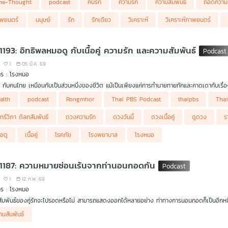
ne-Thought
podcast
คนรัก
ความรัก
ความสัมพันธ์
ถอดความ
ความเป็นจริง โลกของเรากลับซับซ้อนกว่านั้นมาก ความสัมพันธ์ในยุคใหม่ไม่ใช่เรื่องง่าย ไม่ใช่
 เลือนรางลง ความสัมพันธ์ที่ไม่ได้ถูกระบุสถานะ ความสัมพันธ์ที่เกิดขึ้นบนโลกออนไลน์ หรือแม
พยนตร์
มนุษย์
รัก
รักเดียว
วิเคราะห์
วิเคราะห์ภาพยนตร์
Thought ถอดความคิดหนัง ตอนนี้จะพาคุณไปสำรวจว่า ความสัมพันธ์ประหลาดหรือความรักที่มันไ
นโลกความจริงได้อย่างไร
1193: อิทธิพลหมอดู กับเนื้อคู่ ความรัก และความสัมพันธ์
1
05 มี.ค. 69
าร : โรงหมอ
 กับคนไทย เหมือนกับเป็นส่วนหนึ่งของชีวิต แม้เป็นเพียงแค่การทำนายทายทักและคาดเดากับเรื่องท
พลต่อคุณภาพจิตใจของคน ๆ นั้นได้ โดยเฉพาะเรื่องความรัก ความสัมพันธ์ เป็นเรื่องที่อยู่คู่กับก
alth
podcast
Rongmhor
Thai PBS Podcast
thaipbs
Tha
ไมสุดท้ายเราเท่านั้นที่ต้องเป็นคนเลือกและตัดสินใจด้วยตัวเอง รวมถึงยอมรับกับผลลัพธ์ที่ออกมาให
นทร์วิภา ดิลกสัมพันธ์
ดวงความรัก
ดวงวันนี้
ดวงเนื้อคู่
ดูดวง
ร
อดู
เนื้อคู่
โรคภัย
โรงพยาบาล
โรงหมอ
 1187: ความหมายซ่อนเร้นจากท่านอนกอดกัน
1
12 ก.พ. 69
าร : โรงหมอ
ัมพันธ์ของคู่รักจะไปรอดหรือไม่ สามารถแสดงออกได้หลายอย่าง ท่าทางการนอนกอดก็เป็นอี
เช่น นอนกอดกันแบบหันหน้า นอนกอดกันโดยฝ่ายหนึ่งหันไปอีกทางแล้วอีกฝ่ายโอบกอดจากด้าน
ามสัมพันธ์
พาะการนอนหันหลังให้กัน ก็ไม่ได้หมายความว่าไม่รักหรือปันใจ แต่คงมีอะไรให้คิด ท่านอนกอดบ