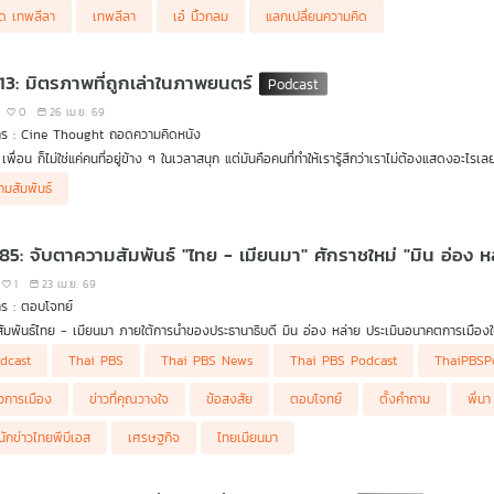
นธ์ที่มั่นคงและยั่งยืน พร้อมย้ำว่าความสุขที่แท้จริงไม่ใช่ความสำเร็จในการทำงาน แต่คือการได้ใช
ิ๊ด เทพลีลา
เทพลีลา
เอ๋ นิ้วกลม
แลกเปลี่ยนความคิด
 13: มิตรภาพที่ถูกเล่าในภาพยนตร์
0
26 เม.ย. 69
าร : Cine Thought ถอดความคิดหนัง
เพื่อน ก็ไม่ใช่แค่คนที่อยู่ข้าง ๆ ในเวลาสนุก แต่มันคือคนที่ทำให้เรารู้สึกว่าเราไม่ต้องแสดงอะไรเล
ามสัมพันธ์
าพ มีแรงสั่นสะเทือนแบบประหลาด มันทำให้เรากล้าขำดังเหมือนเด็ก และก็ทำให้เราเจ็บลึกได้โดยไ
คงเป็นหนึ่งในสิ่งที่งดงามที่สุดในชีวิตมนุษย์
Thought ถอดความคิดหนัง ตอนนี้เรามาดูว่าภาพยนตร์แต่ละเรื่อง เล่าความงดงาม ซับซ้อน และ
 85: จับตาความสัมพันธ์ "ไทย - เมียนมา" ศักราชใหม่ "มิน อ่อง ห
1
23 เม.ย. 69
ร : ตอบโจทย์
ัมพันธ์ไทย - เมียนมา ภายใต้การนำของประธานาธิบดี มิน อ่อง หล่าย ประเมินอนาคตการเมืองในเม
วมรายการ
dcast
Thai PBS
Thai PBS News
Thai PBS Podcast
ThaiPBSP
ผศ. ดร.ลลิตา หาญวงษ์ คณะสังคมศาสตร์ ม.เกษตรศาสตร์
าวการเมือง
ข่าวที่คุณวางใจ
ข้อสงสัย
ตอบโจทย์
ตั้งคำถาม
พี่น
นักข่าวไทยพีบีเอส
เศรษฐกิจ
ไทยเมียนมา