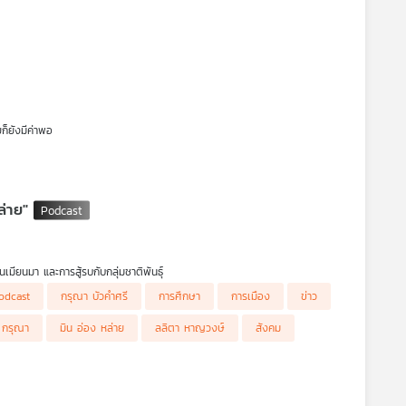
้เวลาอย่างมีคุณภาพกับครอบครัวโดยไม่มีเรื่องงานเข้ามารบกวน
ยก็ยังมีค่าพอ
ม่ต้องพูดคำว่ารักสักคำเดียว ความสัมพันธ์แบบนี้ไหลไปตามเวลา เปลี่ยนไปตามใจ
บางครั้งก็ป่วนสุดของ มิตรภาพ ไว้อย่างไรบ้าง
ล่าย"
ียนมา และการสู้รบกับกลุ่มชาติพันธุ์
odcast
กรุณา บัวคำศรี
การศึกษา
การเมือง
ข่าว
า กรุณา
มิน อ่อง หล่าย
ลลิตา หาญวงษ์
สังคม