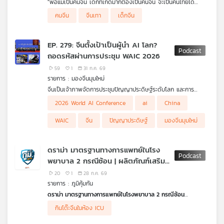
"พ่อแม่เป็นคนจีน เด็กที่เกิดมาก็ต้องเป็นคนจีน จะเป็นคนไทยได้
คุณ
อย่างไร?" กลายเป็นประเด็นร้อนประเด็นใหญ่จากข่าวการสวมสิทธิให้
เบื้องหลังข่าวเล่าโดย...วาทินี นวฤทธิศวิน, อาทิตย์ โชต์สัจจานันท์ และ
คนจีน
จีนเทา
เด็กจีน
เด็กชาวจีนมีสัญชาติไทย รายการ ไม่มีในบท ชวนย้อนจุดเริ่มต้น
เจษฎา ต้นจำปา จากกลุ่มข่าวสืบสวน สำนักข่าว ไทยพีบีเอส ค่ะ
ปฏิบัติการถอดเกล็ดมังกร ทลายเครือข่ายพ่อทิพย์-แจ้งเกิดเท็จ แล้ว
สวมสิทธิสัญชาติไทยให้เด็กจีน ไปค้นพบว่าพ่อทิพย์บางคนถึงหุ้นบริ
เพลง
EP. 279: จีนตั้งเป้าเป็นผู้นำ AI โลก?
ษัททุนจีนขนาดใหญ่อีกด้วย
ถอดรหัสผ่านการประชุม WAIC 2026
59
1
31 ก.ค. 69
บทความ
รายการ : มองจีนมุมใหม่
จีนเป็นเจ้าภาพจัดการประชุมปัญญาประดิษฐ์ระดับโลก และการ
ประชุมระดับสูงว่าด้วยการกำกับดูแลปัญญาประดิษฐ์ระดับโลก ประจำ
2026 World AI Conference
ai
China
ปี 2026 ที่เซี่ยงไฮ้ ระหว่างวันที่ 17- 20 ก.ค.2569 ที่ผ่านมา พร้อม
ข่าว
ผลักดันตั้งองค์กรความร่วมมือด้าน AI และจะสนับสนุนโครงการเกี่ยว
WAIC
จีน
ปัญญาประดิษฐ์
มองจีนมุมใหม่
กับ AI กว่า 5 พันโครงการให้กลุ่มประเทศกำลังพัฒนา ชาติสมาชิก
และ
อาเซียน สันนิบาตอาหรับ สหภาพแอฟริกา ประชาคมรัฐละตินอเมริกา
กิจกรรม
และแคริบเบียน องค์การความร่วมมือเซี่ยงไฮ้ และกลุ่มประเทศบริกส์
ดราม่า มาตรฐานทางการแพทย์ในโรง
.
พยาบาล 2 กรณีซ้อน | ผลิตภัณฑ์เสริม
โสภิต หวังวิวัฒนา ชวน ดร.ไพจิตร วิบูลย์ธนสาร รองประธานและ
เลขาธิการหอการค้าไทยในจีนมาวิเคราะห์ว่า การแสดงบทบาทนำด้าน
อาหารที่มีเมลาโทนินซื้อมาใช้เองอันตราย
20
1
28 ก.ค. 69
เกี่ยว
AI ของจีนครั้งนี้ส่งสัญญาณอะไรไปยังเวทีโลกและจะสามารถเป็น
หรือไม่
รายการ : ภูมิคุ้มกัน
กับ
โอกาสสำหรับไทยได้ด้วยหรือไม่
ดราม่า มาตรฐานทางการแพทย์ในโรงพยาบาล 2 กรณีซ้อน
เรา
กรณีที่ครูทรายพาสามีมีอาการเจ็บร้าวตั้งแต่นิ้วจนถึงหน้าอก หัวใจ
กินโต๊ะจีนในห้อง ICU
เหงื่อแตกพลั๊ก สงสัยว่าจะเป็นโรคเกี่ยวกับหัวใจไปรักษาที่โรง
พยาบาลซานคามิลโลบ้านโป่ง เป็น รพ.ตามสิทธิประกันสังคม แต่หมอ