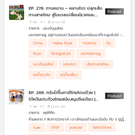
ไม่ส่งส่งตรวจคลื่นไฟฟ้าหัวใจ และไล่กลับบ้าน ต่อมาสามีเสียชีวิต
เครือ
EP. 278: กานหนาน – หลานโจว ปลุกเส้น
เพราะเส้นเลือดหัวใจตีบ 2 เส้น ได้เข้าชี้แจงข้อเท็จจริงต่อคณะ
ข่าย
ทางสายไหม สู่โมเดลเปลี่ยนนิเวศและ
อนุกรรมการแพทยสภา เรียกร้องความเป็นธรรมเชื่อหากสามีได้รับการ
วิทยุ
รักษาที่เหมาะสมอาจไม่เสียชีวิต พร้อมหวังให้คดีนี้เป็นจุดเริ่มต้นในการ
เศรษฐกิจยุคใหม่ของจีน
159
1
24 ก.ค. 69
ยกระดับมาตรฐานการรักษาพยาบาล ขณะที่โรงพยาบาลติดต่อขอไกล่
ไทย
รายการ : มองจีนมุมใหม่
เกลี่ยผ่าน สบส. วันที่ 7 สิงหาคม 69
พี
มณฑลกานซู อยู่ทางขอบตะวันออกเฉียงเหนือของที่ราบสูงชิงไห่ -
.
บี
ทิเบต และเป็นพื้นที่ลุ่มน้ำสายสำคัญคือแม่น้ำฮวงโห หรือแม่น้ำเหลือง
ฟังเสียง ครูทราย นางสาวเบญญาภรณ์ พานเพชร
China
Yellow River
กานหนาน
จีน
เอส
(Yellow River) เป็นประตูเส้นทางสายไหมโบราณ ซึ่งจีนวางพื้นที่
ประกันสังคมเยียวยากรณีนี้อย่างไร
ยุทธศาสตร์เชื่อมแผ่นดินใหญ่เข้าสู่เอเชียกลาง ยูเรเชียและยุโรป
.
ทิเบต
ที่ราบสูงชิงไห่
มณฑทลกานซู
.
อีกกรณี คือดราม่าพ่อแม่เด็กเพิ่งคลอด 5 วัน อยู่ในห้อง ICU เด็ก
โสภิต หวังวิวัฒนา จะพาไปรู้จักจีนในพื้นที่เขตกานหนานและนคร
โรงพยาบาลอ่างทอง ติดเชื้อในกระแสเลือดเสียชีวิต
พ่อแม่เด็กสงสัย
มองจีนมุมใหม่
หลานโจว
เส้นทางสายไหม
หลานโจว ว่าจีนวางเป้าหมายการพัฒนาพื้นที่นี้อย่างไรเพื่อเชื่อม
แผนที่
สาเหตุว่ามาจากที่มีจัดเลี้ยงอาหารโต๊ะจีนในห้องไอซียูเด็ก (NICU)
ระหว่างวัฒนธรรม สิ่งแวดล้อม การท่องเที่ยวสู่เป้าหมายการเติบโต
หรือไม่ จนเกิดจากกระแสวิพากษ์วิจารณ์อย่างหนัก ซึ่งกระทรวง
แม่น้ำฮวงโห
แม่น้ำเหลือง
วิทยุ
ทางเศรษฐกิจของไทยได้อย่างไร
สาธารณสุขและทางโรงพยาบาลได้ยอมรับว่าไม่เหมาะสม และตั้ง
เครือ
กรรมการสอบสวนข้อเท็จจริงแล้ว ส่วนสาเหตุการเสียชีวิตของทารก
ข่าย
วัย 5 วันยืนยันว่าเกิดจากภาวะป่วยรุนแรงตั้งแต่แรกเกิด
EP. 286: ทรัมป์ขึ้นภาษีไทยโดนด้วย |
ฟังเสียงความทุกข์หัวอกพ่อแม่เด็ก
ไต้หวันประท้วงไทยสนับสนุนจีนเดียว |
ฟังเสียงแถลงของ ผอ.โรงพยาบาลอ่างทอง
อนุทินเดินหน้าฟ้องยิ่งชีพ
ฟังเสียง รองอธิบดีกรมสนับสนุนบริการสุขภาพ กรณีการติดกล้อง
144
1
24 ก.ค. 69
วงจรปิดในห้อง ICU
รายการ : คุยให้คิด
.
ห้ามพลาด..!! ฟังการวิเคราะห์ เจาะลึกรอบด้านและเข้มข้น กับ 3 กูรูรู้
คิดก่อนเชื่อ
กับ ดร.แก้ว กังสดาลอำไพ นักพิษวิทยา กับ ชนาธิป
ข่าว สุทธิชัย หยุ่น, วีระ ธีรภัทร และ วิสุทธิ์ คมวัชรพงศ์ กับประเด็น
- "กมธ. งบปี 70" ย้ำเดินหน้าทวง "เงินนอกงบประมาณ-เงินกองทุน
iLaw
OTOP
podcast
TalkToThink
ไพรพงค์
ข่าวร้อน
หมุนเวียน" กลับมาใช้
ตอน ผลิตภัณฑ์เสริมอาหารที่มีเมลาโทนินซื้อมาใช้เองอันตรายหรือไม่