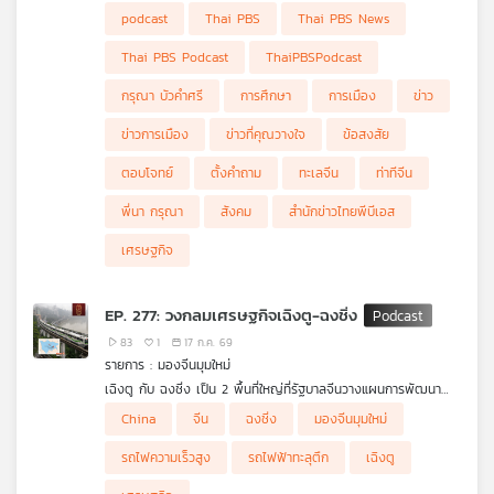
ทะเลจีนใต้ระหว่างจีน กับ ฟิลิปปินส์ และท่าทีของจีนต่อชาติอาเซียน
ผู้ร่วมรายการ
podcast
Thai PBS
Thai PBS News
ทรงฤทธิ์ โพนเงิน ผู้เชี่ยวชาญกลุ่มประเทศลุ่มน้ำโขง
Thai PBS Podcast
ThaiPBSPodcast
กรุณา บัวคำศรี
การศึกษา
การเมือง
ข่าว
ข่าวการเมือง
ข่าวที่คุณวางใจ
ข้อสงสัย
ตอบโจทย์
ตั้งคำถาม
ทะเลจีน
ท่าทีจีน
พี่นา กรุณา
สังคม
สำนักข่าวไทยพีบีเอส
เศรษฐกิจ
EP. 277: วงกลมเศรษฐกิจเฉิงตู-ฉงชิ่ง
83
1
17 ก.ค. 69
รายการ : มองจีนมุมใหม่
เฉิงตู กับ ฉงชิ่ง เป็น 2 พื้นที่ใหญ่ที่รัฐบาลจีนวางแผนการพัฒนา
เพื่อยกระดับเมืองทั้งด้านเทคโนโลยีและสิ่งแวดล้อม
China
จีน
ฉงชิ่ง
มองจีนมุมใหม่
.
โสภิต หวังวิวัฒนา ชวน ดร.ไพจิตร วิบูลย์ธนสาร รองประธานและ
รถไฟความเร็วสูง
รถไฟฟ้าทะลุตึก
เฉิงตู
เลขาธิการหอการค้าไทยในจีน มาเจาะลึกว่า จีนใช้จุดแข็งของแต่ละ
ฝ่ายเสริมแรงกันอย่างไร และจะเป็นโอกาสการลงทุนของไทยได้