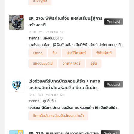
เศรษฐกิจ
อย่างไร
EP. 276: พิพิธภัณฑ์จีน แหล่งเรียนรู้สู่การ
สร้างชาติ
50
1
10 ก.ค. 69
รายการ : มองจีนมุมใหม่
จากโรงงานโลก สู่พิพิธภัณฑ์โลก จีนมีพิพิธภัณฑ์เปิดใหม่แทบทุกวัน
รัฐบาลให้ความสำคัญกับการสร้างแหล่งเรียนรู้นี้แก่พลเมือง สิ่งที่จีน
China
จีน
ประวัติศาสตร์
พิพิธภัณฑ์
กำลังเก็บรักษาไว้ ไม่ใช่เพียงเรื่องราวของอดีต หากแต่เป็นอำนาจ
ทางวัฒนธรรมที่จะกำหนดอนาคตของประเทศด้วย
มองจีนมุมใหม่
วิทยาศาสตร์
อู่ฮั่น
.
โสภิต หวังวิวัฒนา ชวน ดร.ชาดา เตรียมวิทยา จากคณะ
ศิลปศาสตร์ สถาบันเทคโนโลยีพระจอมเกล้าเจ้าคุณทหารลาดกระบัง
เร่งช่วยคดีรับกดบัตรคอนเสิร์ต / ทลาย
คุยเรื่องนี้
แหล่งผลิตน้ำส้มพร้อมดื่ม ยึดเกล็ดส้ม
ลักลอบนำเข้าไร้ อย. / กินเผ็ดตอนเด็ก
16
1
09 ก.ค. 69
อาจตัวเล็ก จริงหรือ
รายการ : ภูมิคุ้มกัน
เร่งช่วยคดีรับกดบัตรคอนเสิร์ต พบหลอกเด็ก 19 เป็นบัญชีม้า
กรณีมีกลุ่มผู้เสียหายเข้าร้องทุกข์ต่อกองบังคับการปราบปรามการกระ
ยึดเกล็ดส้มกระป๋องจีนลักลอบนำเข้า
ทำความผิดเกี่ยวกับการคุ้มครองผู้บริโภค (บก.ปคบ.) และ สคบ. หลัง
ว่าจ้างร้านค้าออนไลน์รับกดบัตรคอนเสิร์ตศิลปินไทยและต่างประเทศ
โดยถูกเรียกเก็บเงินล่วงหน้าเต็มจำนวน แต่เมื่อไม่สามารถกดบัตรได้
EP. 236: แมลงสาบ กับภารกิจพิชิตขยะ