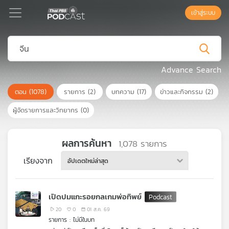
เข้าสู่ระบบ
Podcast
Advance Search
ตอน
(1078)
รายการ
(2)
บทความ
(17)
ข่าวและกิจกรรม
(2)
เพล
ย์
ผู้จัดรายการและวิทยากร
(0)
ลิ
สต์
แนะนำ
ผลการค้นหา
1,078
รายการ
เรียงจาก
อัปเดตใหม่ล่าสุด
เพล
ย์
เปิดปมแกะรอยกลเกมพ่อทิพย์
ลิ
สต์
20
0
01 ส.ค. 69
รายการ : ไม่มีในบท
ของ