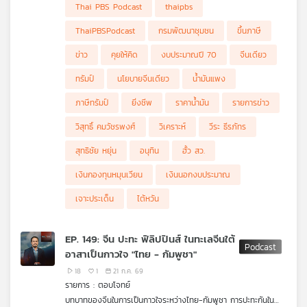
- กรมพัฒนาชุมชนชี้ OTOP สร้างรายได้ 300,000 ล้านบาท
Thai PBS Podcast
thaipbs
- "ราคาน้ำมัน-ภาษีทรัมป์ 12.5%" 2 เรื่องใหญ่ที่กลับมากระทบคนไทย
อีกครั้ง
ThaiPBSPodcast
กรมพัฒนาชุมชน
ขึ้นภาษี
- ทรัมป์ขึ้นภาษีประเทศคู่ค้า 60 ประเทศ ไทยโดนด้วย 12.5%
- ไต้หวันประท้วงท่าทีไทย ที่สนับสนุน "นโยบายจีนเดียว"
ข่าว
คุยให้คิด
งบประมาณปี 70
จีนเดียว
- อนุทินเดินหน้าฟ้อง "ยิ่งชีพ iLaw" กล่าวหาเอี่ยวคดีฮั้วเลือก สว.
- "คดีฮั้วเลือก สว." จะจบลงก่อน สว. ชุดนี้จะครบวาระหรือไม่ ?
ทรัมป์
นโยบายจีนเดียว
น้ำมันแพง
ภาษีทรัมป์
ยิ่งชีพ
ราคาน้ำมัน
รายการข่าว
วิสุทธิ์ คมวัชรพงศ์
วิเคราะห์
วีระ ธีรภัทร
สุทธิชัย หยุ่น
อนุทิน
ฮั้ว สว.
เงินกองทุนหมุนเวียน
เงินนอกงบประมาณ
เจาะประเด็น
ไต้หวัน
EP. 149: จีน ปะทะ ฟิลิปปินส์ ในทะเลจีนใต้
อาสาเป็นกาวใจ "ไทย - กัมพูชา"
18
1
21 ก.ค. 69
รายการ : ตอบโจทย์
บทบาทของจีนในการเป็นกาวใจระหว่างไทย-กัมพูชา การปะทะกันใน