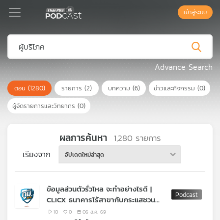
เข้าสู่ระบบ
Podcast
Advance Search
ตอน
(1280)
รายการ
(2)
บทความ
(6)
ข่าวและกิจกรรม
(0)
เพล
ย์
ผู้จัดรายการและวิทยากร
(0)
ลิ
สต์
แนะนำ
ผลการค้นหา
1,280
รายการ
เรียงจาก
อัปเดตใหม่ล่าสุด
เพล
ย์
ข้อมูลส่วนตัวรั่วไหล จะทำอย่างไรดี |
ลิ
CLICX ธนาคารไร้สาขากับกระแสชวน
สต์
เบี้ยวหนี้ | น้ำมันทอดใช้ซ้ำ มีสาร PAH
ของ
10
0
06 ส.ค. 69