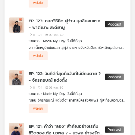
ศาสตร์การแพทย์ผสมศิลปะการเล่าเรื่อง จนกลายเป็นคอนเทนต์ครีเอ
พลังใจ
เตอร์สายอาชญากรรมที่หลายคนรู้จัก นี่คือเรื่องราวของ หมอตังค์
มรรคพร ผู้ใช้ความพยายามและการฝึกฝนแลกกับความฝัน ค้นหาคำ
ตอบที่ใหญ่ที่สุดในชีวิต...มนุษย์เราเกิดมาทำไม และก่อนจากโลกใบนี้ไป
EP. 123: ถอดวิธีคิด ผู้ว่าฯ มุสลิมคนแรก
เราจะทิ้งอะไรไว้ให้คนจดจำบ้าง ?
- พาตีเมาะ สะดียามู
11
1
09 พ.ค. 69
รายการ : Made My Day วันนี้ดีที่สุด
จากเด็กหมู่บ้านในยะลา สู่ผู้ว่าราชการจังหวัดปัตตานีหญิงมุสลิมคน
แรก พาตีเมาะ สะดียามู ใช้ "การศึกษาและความพยายาม" ฝ่าข้อ
พลังใจ
จำกัด พิสูจน์ตัวเองในระบบราชการจนได้รับความเชื่อมั่น เธอขับ
เคลื่อน "ปัตตานี เมืองเศรษฐกิจสร้างสรรค์" ดันผ้าบาติก อาหาร
และเมืองเก่า เป็น Soft Power สร้างรายได้และภาพลักษณ์ใหม่ให้
EP. 122: วันที่ดีที่สุดคือวันที่ไม่มีคนตาย ?
พื้นที่ ท่ามกลางความขัดแย้ง เธอเลือก "นิ่งแต่ทำ" ยึดการให้เกียรติ
- จักรกฤษณ์ แต่งตั้ง
ความเป็นมนุษย์ สร้างความร่วมมือและพลังบวก เพื่อพาปัตตานีไปสู่
สันติภาพอย่างยั่งยืน
11
1
02 พ.ค. 69
รายการ : Made My Day วันนี้ดีที่สุด
“ปอน จักรกฤษณ์ แต่งตั้ง” อาสาสมัครส่งศพฟรี ผู้สะท้อนความจริง
ของสังคมไทยผ่านคำพูดตรงไปตรงมา ทั้งเรื่องความยากจน ความ
พลังใจ
ตาย ภาระของคนเป็น และจรรยาบรรณของธุรกิจความตาย “ความ
เกรงใจ” คือกำแพงของคนจน ขณะที่ “คำขอบคุณ” คือพลังเล็ก ๆ
ที่หล่อเลี้ยงคนทำงานอาสา ปอนด์ยังสะท้อนแนวคิดเรื่องชีวิต การ
EP. 121: คำว่า "ลอง" สำคัญอย่างไรกับ
รับมือคำวิจารณ์ ทั้งหมดนี้นำไปสู่ “คำคมชีวิต” ที่กลายเป็นเอกลักษณ์
ชีวิตของเต๋อ นวพล ? - นวพล ธำรงรัตน
ของเขาและความปรารถนาที่เรียบง่ายแต่ทรงพลัง วันที่ดีที่สุดของเขา