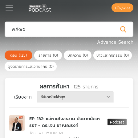
เข้าสู่ระบบ
Podcast
Advance Search
ตอน
(125)
รายการ
(0)
บทความ
(0)
ข่าวและกิจกรรม
(0)
เพล
ย์
ผู้จัดรายการและวิทยากร
(0)
ลิ
สต์
แนะนำ
ผลการค้นหา
125
รายการ
เรียงจาก
อัปเดตใหม่ล่าสุด
เพล
ย์
EP. 132: แค่หายใจสะอาด มันยากนักเห
ลิ
รอ? - ดร.เจน ชาญณรงค์
สต์
ของ
8
1
11 ก.ค. 69