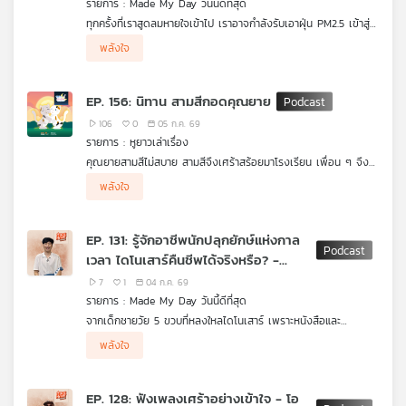
รายการ : Made My Day วันนี้ดีที่สุด
คุณ
ทุกครั้งที่เราสูดลมหายใจเข้าไป เราอาจกำลังรับเอาฝุ่น PM2.5 เข้าสู่
ร่างกายโดยไม่รู้ตัว คำถามคือ...ทำไมปัญหานี้ยังเกิดขึ้นซ้ำแล้วซ้ำเล่า
ร่วมค้นหาคำตอบกับ ดร.เจน ชาญณรงค์ นักวิชาการ และนัก
พลังใจ
ทั้งที่เรารู้ต้นเหตุมาโดยตลอด แล้วประเทศไทยจะมีทางออกอย่างไร
เคลื่อนไหวด้านสิ่งแวดล้อม ที่จะพาเราเจาะลึกต้นตอของวิกฤต
เพลง
เพื่อให้อากาศสะอาดไม่ใช่แค่ความหวัง แต่เป็นสิทธิของทุกคน
PM2.5 ตั้งแต่ปัญหาการเผา การคมนาคม ไปจนถึงแนวทางแก้ไขเชิง
นโยบาย เพื่อคืนลมหายใจที่สะอาดให้กับคนไทยอีกครั้ง
EP. 156: นิทาน สามสีกอดคุณยาย
106
0
05 ก.ค. 69
บทความ
รายการ : หูยาวเล่าเรื่อง
คุณยายสามสีไม่สบาย สามสีจึงเศร้าสร้อยมาโรงเรียน เพื่อน ๆ จึง
ช่วยกันปลอบใจ สามสีบอกว่าสามสีกอดคุณยายทุกวันและจะกอดให้
พลังใจ
มากขึ้น เพราะคุณยายรักและตามใจสามสีมาก สามสีคิดว่าไม่มีใครรัก
ข่าว
สามสีเท่าคุณยาย ครูตาโตจึงบอกว่า การกอดเป็นการแสดงความรัก
และสร้างภูมิต้านทานให้ผู้ป่วยได้
และ
EP. 131: รู้จักอาชีพนักปลุกยักษ์แห่งกาล
กิจกรรม
เวลา ไดโนเสาร์คืนชีพได้จริงหรือ? -
ดร.ศิตะ มานิตกุล
7
1
04 ก.ค. 69
รายการ : Made My Day วันนี้ดีที่สุด
เกี่ยว
จากเด็กชายวัย 5 ขวบที่หลงใหลไดโนเสาร์ เพราะหนังสือและ
กับ
ภาพยนตร์ในวัยเด็ก สู่การเป็น ดร.ศิตะ มานิตกุล นักบรรพชีวินวิทยา
ตอนนี้จะพาไปสำรวจเบื้องหลังการทำงานของนักล่าฟอสซิล ตั้งแต่
พลังใจ
ผู้ร่วมค้นพบ นาคาไททัน ไดโนเสาร์สายพันธุ์ใหม่และสัตว์บกที่ใหญ่ที่สุด
การขุดค้น การพิสูจน์หลักฐานที่ใช้เวลานานนับสิบปี ไปจนถึงบทบาท
เพราะทุกการค้นพบ ไม่ได้มีความหมายแค่การเปิดเผยอดีต แต่ยังช่วย
เรา
ที่เคยค้นพบในเอเชียตะวันออกเฉียงใต้
ของไดโนเสาร์ในฐานะ "ทูตทางวิทยาศาสตร์" ที่จุดประกายความอยาก
สร้างแรงบันดาลใจให้คนรุ่นใหม่กล้าตั้งคำถาม เรียนรู้ และมองเห็น
รู้อยากเห็นให้ผู้คนทุกวัย พร้อมไขข้อสงสัยว่าเหตุใดการชุบชีวิต
คุณค่าของธรรมชาติรอบตัว
EP. 128: ฟังเพลงเศร้าอย่างเข้าใจ - โอ
ไดโนเสาร์แบบในภาพยนตร์จึงยังเป็นไปไม่ได้ และทำไมฟอสซิลจึงเป็น