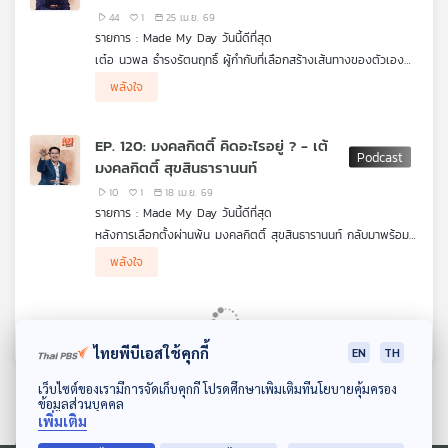
คือวันที่ไม่มีใครต้องสูญเสีย
ฤทธิ์
44
1
25 เม.ย. 69
รายการ : Made My Day วันนี้ดีที่สุด
เต๋อ นวพล ธำรงรัตนฤทธิ์ ผู้กำกับที่เลือกสร้างเส้นทางของตัวเอง
ด้วยคำว่า “ลอง” จากจุดเริ่มต้นในสายอักษรศาสตร์ เขาฝึกทำหนัง
แนวคิดสำคัญของเขาคือการ “ขุดทางน้ำเอง” ไม่รอโอกาสจากกระแส
พลังใจ
ด้วยตัวเองผ่านการลองผิดลองถูก ค่อย ๆ เรียนรู้จากฟีดแบ็ก เพื่อ
หลัก แต่ค่อย ๆ สร้างพื้นที่ของตัวเองขึ้นมา มองความล้มเหลวเป็น
เรื่องราวของเขาจึงไม่ใช่แค่เส้นทางของผู้กำกับคนหนึ่ง แต่เป็นบท
เข้าใจกระบวนการทำงานจริงทั้งหมด
บทเรียน และใช้เสียงของผู้ชมเป็นเครื่องมือในการพัฒนางาน สำหรับ
เรียนของการกล้าลอง สร้างทาง และเติบโตในแบบของตัวเอง
เต๋อ รายได้ไม่ใช่เป้าหมายเดียวของการทำหนัง แต่คือองค์ประกอบ
EP. 120: มงคลกิตติ์ คิดอะไรอยู่ ? - เต้
หนึ่งในเส้นทาง สิ่งสำคัญกว่าคือการได้สร้างงานที่ซื่อสัตย์กับตัวเอง
มงคลกิตติ์ สุขสินธารานนท์
และมีคนดูที่เข้าใจ
10
1
18 เม.ย. 69
รายการ : Made My Day วันนี้ดีที่สุด
หลังการเลือกตั้งผ่านพ้น มงคลกิตติ์ สุขสินธารานนท์ กลับมาพร้อม
มุมมองชีวิตและอุดมการณ์ทางการเมืองที่ชัดเจนยิ่งขึ้น กับนโยบาย
พลังใจ
สุดขอบจักรวาล ทั้งกองทัพอวกาศและการคืนชีพไดโนเสาร์ ที่เขาเชื่อ
ว่าจะเป็นแรงกระชากให้ประเทศไทยก้าวทันมหาอำนาจโลก ท่ามกลาง
การท้าชนระบบการเมืองแบบเดิมและปัญหาคอร์รัปชัน พร้อมฝาก
ความหวังไว้กับคนรุ่นใหม่ในการพาประเทศสู่อนาคต และปิดท้ายด้วย
ภาพจำใหม่ “เต้ ทะลุอวกาศ” ผู้ต้องการสร้างชื่อไว้ในประวัติศาสตร์
ไทยพีบีเอสใช้คุกกี้
EN
TH
ด้วยการเมืองที่โปร่งใสและไม่ซื้อเสียง
ดาวน์โหลด Thai PBS Podcast Application
เว็บไซต์ของเรามีการจัดเก็บคุกกี้ โปรดศึกษาเพิ่มเติมที่นโยบายคุ้มครอง
ข้อมูลส่วนบุคคล
เพิ่มเติม