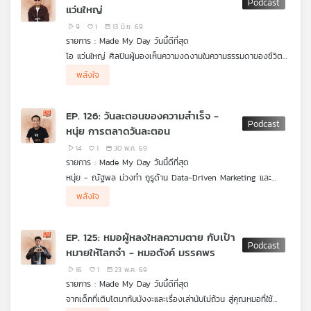
แว่นใหญ่
"สมบัติของโลก" ที่ทุกคนควรร่วมกันอนุรักษ์
เครือ
9
1
13 มิ.ย. 69
ข่าย
รายการ : Made My Day วันนี้ดีที่สุด
วิทยุ
โอ แว่นใหญ่ ศิลปินผู้มองเห็นความงดงามในความธรรมดาของชีวิต
ไทย
ชวนเปิดมุมมองใหม่ต่อความสุข ความเศร้า และคุณค่าของการมีอยู่
พี
พลังใจ
ผ่านบทสนทนาที่ลึกซึ้งตั้งแต่การใช้ชีวิตแบบไม่ติด Ranking ในวงการ
บี
ดนตรี การยอมรับความไม่เที่ยงของความรู้สึก ไปจนถึงการใช้
เอส
บทเพลงเป็นเครื่องมือเยียวยาหัวใจผู้คน เขาเชื่อว่าความหรูหราที่แท้
EP. 126: วันละตอนของความสำเร็จ -
จริงไม่ใช่ชื่อเสียงหรือความสำเร็จ แต่คืออิสระในการเป็นตัวเอง และ
หนุ่ย การตลาดวันละตอน
การได้ใช้ความสามารถที่มีสร้างประโยชน์ให้ใครสักคน แม้เพียงคนเดียว
ก็ตาม เรื่องราวของศิลปินเจ้าของเพลงเศร้าผู้เปลี่ยนความเจ็บปวด
14
1
30 พ.ค. 69
ให้กลายเป็นความเข้าใจ และค้นพบว่าความหมายของชีวิตอาจซ่อนอยู่
แผนที่
รายการ : Made My Day วันนี้ดีที่สุด
ในความธรรมดาที่เรามองข้ามไปทุกวัน
วิทยุ
หนุ่ย - ณัฐพล ม่วงทำ กูรูด้าน Data-Driven Marketing และ
เครือ
เจ้าของเพจ "การตลาดวันละตอน" เพจให้ความรู้ด้านการตลาดระดับ
พลังใจ
ท็อปของไทย แต่ก่อนเคยไม่รู้ด้วยซ้ำว่าตัวเองเก่งอะไร เรียนไม่เอา
ข่าย
ไหนจนต้องลาออกจากมหาวิทยาลัยถึงสองครั้ง และเคยมีวันที่แม้แต่
ค่าเช่าห้องก็ยังไม่มีจ่าย จากวันที่ไม่มีต้นทุน ไม่มีใบปริญญา และไม่มี
EP. 125: หมอผู้หลงใหลความตาย กับเป้า
แม้แต่ความมั่นใจ เขาเลือกใช้ผลงานและความพยายามพิสูจน์ตัวเอง
หมายให้โลกจำ - หมอตังค์ มรรคพร
จนค้นพบว่าความสำเร็จอาจไม่ใช่การมีมากกว่าคนอื่น แต่คือการได้
เติบโตและเป็นประโยชน์ต่อใครบางคน
16
1
23 พ.ค. 69
รายการ : Made My Day วันนี้ดีที่สุด
จากเด็กที่เติบโตมากับมังงะและเรื่องเล่านับไม่ถ้วน สู่คุณหมอที่ใช้