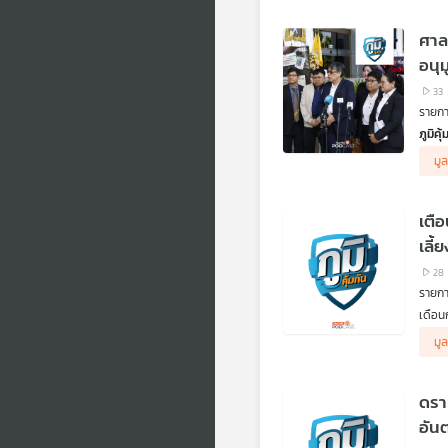
.
ฟังวิ
ศาล
สารส
สํานั
อนุ
.
33
CLICX
รายการ
เกิดก
เครดิต
ภูมิค
.
ฟังเส
คุยกั
มูล
ฟังข้
.
.
ฟังจา
คืบหน
คิดก่
.
ศาลแพ
ตอน อ
เตื
คิดก่
มิถุน
ตอน น
7 คดี
เลี้ย
28
รายการ
เดือน
โอกาส
ปรับเ
มูล
ฟังวิ
รัฐบา
แอบอ้
.
ดรา
คิดก่
ตอน บ
อัน