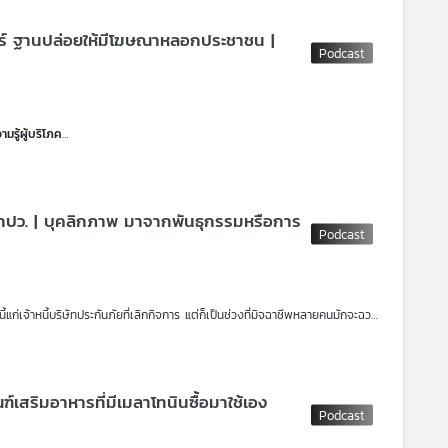
เจาะระบบและประเมินความพร้อม สำนักบริหารโครงสร้างพื้นฐานสำคัญทาง
ตร์ ฐานปล่อยให้มีโฆษณาหลอกประชาชน |
ยแรกของไทย ที่ได้เริ่มเปิดให้บริการเต็มรูปแบบ ได้ปล่อยเงินกู้ โดยผู้ที่ติด
รู้ผู้บริโภค
มนี้และความคิดเห็นเกี่ยวกับการซื้อของออนไลน์
ีโฆษณาหลอกประชาชน
จที่เกี่ยวข้องกับการหลอกลวงออนไลน์ผ่านเฟซบุ๊ก จำนวน 17 บริษัท เมื่อวันที่ 8
ก กปว. | บุคลิกภาพ มาจากพันธุกรรมหรือการ
 ยื่นฟ้องเป็นคดีนำร่องรวม 10 คดี แบ่งเป็นคดีที่ศาลแพ่ง 3 คดี และศาลแพ่งใต้
ก่เจ้าหนี้บริษัทประกันภัยที่เลิกกิจการ แต่ก็เป็นช่วงที่มิจฉาชีพหลายคนมักจะฉวย
ปว. เร็วมากขึ้น ซึ่งตอนนี้มีผู้เสียหายหลายรายที่ถูกหลอก
ยกกันติดปากว่า “บัตรคนจน” ทั้งเกณฑ์การครอบครองรถ การศึกษา รวมถึงการ
ิง เพื่อลดความเสี่ยงในการถูกตัดสิทธิ ปัญหาทางภาษีและกฎหมาย
สริมอาหารที่มีเมลาโทนินซื้อมาใช้เอง