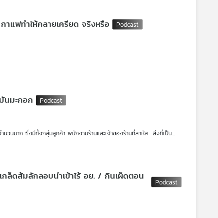
บริษัทสมุนไพรชวนสมัครซื้อสินค้าแฝงกองทุนคล้ายฌาปนกิจฯ / กาแฟทำให้คลายเครียด จริงหรือ
นและสมาชิก อ้างขายสินค้าสมุนไพรและสมัครกองทุนสวัสดิการฯ คล้ายประกันชีวิต
์ที่โฆษณาไว้ ศพละ 2 แสนบาท
ำมันมะกอก
นวนมาก ซึ่งมีทั้งกลุ่มลูกค้า พนักงานร้านและเจ้าของร้านที่สาหัส สิ่งที่เป็น
จริตธรรมดาๆ สักงาน คือจุดเริ่มต้นของฝันร้ายที่ "น้องอีฟ" และ "น้องมิน" ไม่
ยอย่างไร จึงจะเหมาะสม เพราะเหตุไฟไหมสถานบันเทิงเกิดขึ้นมาหลายครั้งแล้ว
ูหนีไฟไม่ได้มาตรฐาน ผู้ประกอบการเข้าข่าย “ประมาท” หรือไม่
เกล็ดส้มลักลอบนำเข้าไร้ อย. / กินเผ็ดตอน