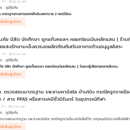
1
28 ก.ค. 69
 : ภูมิคุ้มกัน
่า มาตรฐานทางการแพทย์ในโรงพยาบาล 2 กรณีซ้อน
ี่ครูทรายพาสามีมีอาการเจ็บร้าวตั้งแต่นิ้วจนถึงหน้าอก หัวใจเหงื่อแตกพลั๊ก สงสัยว่าจะเป็นโรค
นิธิเพื่อผู้บริโภค
 แต่หมอไม่ส่งส่งตรวจคลื่นไฟฟ้าหัวใจ และไล่กลับบ้าน ต่อมาสามีเสียชีวิต
เพราะเส้นเลือดหัวใจต
รรมเชื่อหากสามีได้รับการรักษาที่เหมาะสมอาจไม่เสียชีวิต พร้อมหวังให้คดีนี้เป็นจุดเริ่มต้น
วันที่ 7 สิงหาคม 69
อนภัย นิสิต นักศึกษา ถูกแก๊งคอลฯ หลอกโอนเงินหลักแสน | ร้านค้
สียง ครูทราย นางสาวเบญญาภรณ์ พานเพชร
ายแสงรักษามะเร็งควรงดผลิตภัณฑ์เสริมอาหารต้านอนุมูลอิสระ
นสังคมเยียวยากรณีนี้อย่างไร
1
23 ก.ค. 69
 : ภูมิคุ้มกัน
ณี คือดราม่าพ่อแม่เด็กเพิ่งคลอด 5 วัน อยู่ในห้อง ICU เด็กโรงพยาบาลอ่างทอง ติดเชื้อในกระแ
ูเด็ก (NICU) หรือไม่ จนเกิดจากกระแสวิพากษ์วิจารณ์อย่างหนัก ซึ่งกระทรวงสาธารณสุขและทา
ภัย นิสิต นักศึกษา ถูกแก๊งคอลฯ หลอกโอนเงินหลักแสน 2 วันพบผู้เสียหายหลายสิบคน
าเหตุการเสียชีวิตของทารกวัย 5 วันยืนยันว่าเกิดจากภาวะป่วยรุนแรงตั้งแต่แรกเกิด
ณีนักศึกษาในจังหวัดมหาสารคาม ถูกขบวนการคอลเซนเตอร์ อ้างเป็นตำรวจหลอกโอนเงินจำนวนม
นิธิเพื่อผู้บริโภค
ียงความทุกข์หัวอกพ่อแม่เด็ก
ระวัง เพราะตำรวจจะไม่ติดต่อทางไลน์ไปยังผู้ถูกกล่าวหา รวมถึงไม่ส่งหมายเรียก หรือหมายจ
สียงแถลงของ ผอ.โรงพยาบาลอ่างทอง
ทำผิดสามารถสั่งอายัดบัญชีได้เอง ไม่ต้องให้เจ้าของบัญชีโอนเงินออกไป และหากพบพฤติกรรมลัก
ียง รองอธิบดีกรมสนับสนุนบริการสุขภาพ กรณีการติดกล้องวงจรปิดในห้อง ICU
. ตรวจสอบมาตรฐาน รพ.ซานคามิลโล บ้านโป่ง กรณีครูทรายร้องสา
างการดำเนินคดีและเตือนภัยจาก พ.ต.ท.พากฤต กฤตยพงษ์
นเชื่อ
กับ ดร.แก้ว กังสดาลอำไพ นักพิษวิทยา กับ ชนาธิป ไพรพงค์
ตรกลุ่มงานรักษาความมั่นคงปลอดภัยทางไซเบอร์ บก.ตอท.
ใจ / สาร PFAS หรือสารเคมีชั่วนิรันดร์ ในอุปกรณ์กีฬา
ลิตภัณฑ์เสริมอาหารที่มีเมลาโทนินซื้อมาใช้เองอันตรายหรือไม่
1
21 ก.ค. 69
้าออนไลน์ขู่ฟ้อง ถ้าไม่ให้ 5 ดาว ผิดกฎหมาย!
 : ภูมิคุ้มกัน
้าออนไลน์ขู่ฟ้อง หากผู้ซื้อรีวิว 1-3 ดาว ผิดกฎหมาย นักกฎหมายย้ำ รีวิวตามจริงคือสิทธิ ไม่ใช่ค
ตรวจสอบมาตรฐาน รพ.ซานคามิลโล กรณีครูทรายร้องสามีเสียชีวิต เหตุหมอไม่ตรวจคลื่นไฟฟ้า
หมายคุ้มครองผู้บริโภคจาก คุณภัทรกร ทีปบุญรัตน์ รองหัวหน้าฝ่ายกฎหมายและคดี สภาองค์
ณีครูทรายร้องเรียนสามีมีอาการป่วยที่สงสัยว่าจะเป็นโรคเกี่ยวกับหัวใจ ไปรักษาที่โรงพยาบาลซา
นิธิเพื่อผู้บริโภค
 ไล่ให้กลับบ้าน จนสุดท้ายสามีเสียชีวิตเนื่องจากโรคเกี่ยวกับหัวใจ เจ้าหน้าที่จากกรมสนับสนุนบร