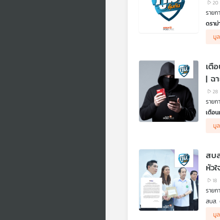
20
รายการ
ดราม
กรณีท
มูล
สังคม
เป็นธ
สบส. 
เตื
.
ฟังเ
| ฉ
ประกั
28
.
รายการ
อีกกร
ไอซีย
เตือน
ส่วนส
จากกร
มูล
ฟังเส
ระมัด
ฟังเ
สงสัย
ฟังเส
.
สบส
.
แนวท
คิดก่อ
สารวั
หัว
ตอน ผ
.
18
ร้านค
รายการ
ร้านค
.
สบส. 
ฟังกฏ
จากกร
มูล
.
ไม่ดี