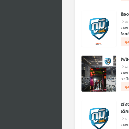
คิดก่
สอบม
ตอน ฉ
.
กฏหมา
ถ้าผ
20
โรงพย
รายการ
ทราบว
ร้องบ
สิทธิ
ชาวบ้
ฟังจ
มูล
หรือฌ
.
.
กฎหมา
ฟังร
ฟังจา
ไฟไ
ลักษณ
.
ฟังจา
คิดก่
22
.
ตอน ส
รายการ
เตือน
กรณีเ
ผู้เส
คำถาม
เคยค
มูล
ผู้ปร
.
.
คิดก่อ
ขั้น
ตอน 
เร่
ฟังจา
และ ร
เด็ก
.
16
ผู้เส
รายการ
มูลนิ