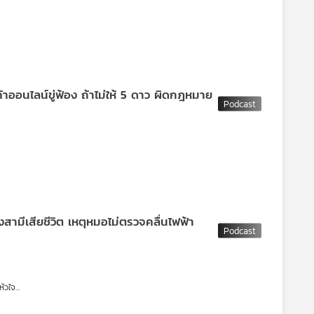
เกี่ยวกับหัวใจไปรักษาที่โรงพยาบาลซานคามิลโลบ้านโป่ง เป็น รพ.ตามสิทธิประกัน
ีบ 2 เส้น ได้เข้าชี้แจงข้อเท็จจริงต่อคณะอนุกรรมการแพทยสภา เรียกร้องความ
ในการยกระดับมาตรฐานการรักษาพยาบาล ขณะที่โรงพยาบาลติดต่อขอไกล่เกลี่ยผ่าน
าออนไลน์ขู่ฟ้อง ถ้าไม่ให้ 5 ดาว ผิดกฎหมาย
สเลือดเสียชีวิต
พ่อแม่เด็กสงสัยสาเหตุว่ามาจากที่มีจัดเลี้ยงอาหารโต๊ะจีนในห้อง
งโรงพยาบาลได้ยอมรับว่าไม่เหมาะสม และตั้งกรรมการสอบสวนข้อเท็จจริงแล้ว
าก เพียง 2 วัน พบผู้เสียหายแล้ว 18 คน ตำรวจได้ย้ำเตือนประชาชนให้
ับทางแอปพลิเคชัน ไม่มีนโยบายให้ประชาชนโอนเงินมาตรวจสอบ หากตำรวจพบผู้ต้อง
ษณะนี้ ให้ตั้งข้อสังเกตว่าเข้าข่ายเป็นคอลเซนเตอร์
มีเสียชีวิต เหตุหมอไม่ตรวจคลื่นไฟฟ้า
วามผิด ไม่ต้องหวั่นคำขู่ พร้อมแนะวิธีรีวิวให้ได้รับความคุ้มครองตามกฎหมาย
หัวใจ
กรผู้บริโภค
นคามิลโล บ้านโป่ง แต่ถูกแพทย์วัย 70 ปี ไม่ส่งตรวจคลื่นไฟฟ้าหัวใจและใช้คำพูด
ิการสุขภาพ หรือ สบส. และเจ้าหน้าที่สำนักงานสาธารณสุขจังหวัดราชบุรี ได้เข้าตรวจ