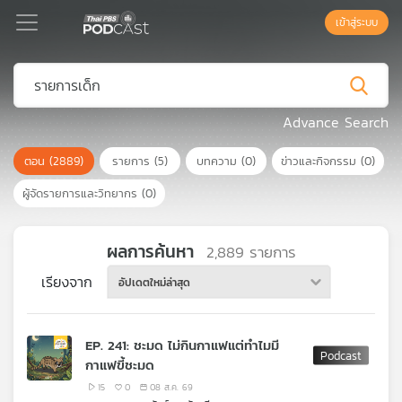
เข้าสู่ระบบ
Podcast
Advance Search
ตอน
(2889)
รายการ
(5)
บทความ
(0)
ข่าวและกิจกรรม
(0)
เพล
ย์
ผู้จัดรายการและวิทยากร
(0)
ลิ
สต์
แนะนำ
ผลการค้นหา
2,889
รายการ
เรียงจาก
อัปเดตใหม่ล่าสุด
เพล
ย์
EP. 241: ชะมด ไม่กินกาแฟแต่ทำไมมี
ลิ
กาแฟขี้ชะมด
สต์
ของ
15
0
08 ส.ค. 69