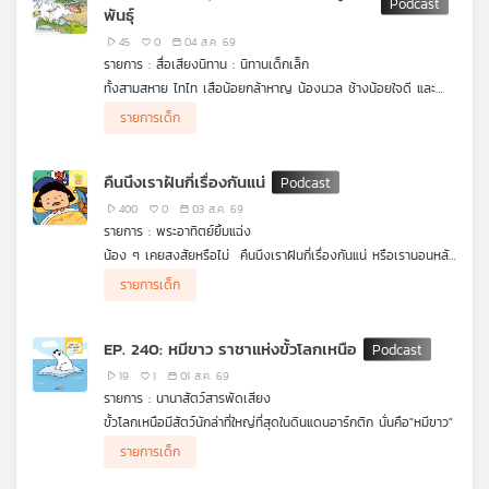
พันธุ์
เครือ
45
0
04 ส.ค. 69
ข่าย
รายการ : สื่อเสียงนิทาน : นิทานเด็กเล็ก
วิทยุ
ทั้งสามสหาย ไทไท เสือน้อยกล้าหาญ น้องนวล ช้างน้อยใจดี และ
ไทย
จ๊ะเอ๋ ชะนีจอมซน ได้เดินตามเส้นทางไปทะเล ตามที่ “เก้งหม้อ” บอก
พี
รายการเด็ก
ไว้ จนมาถึงแอ่งน้ำที่เป็นที่อาศัยของ “นกกระเรียนพันธุ์ไทย” ที่รอดจา
บี
กกการสูญพันธุ์ ด้วยการช่วยเหลือจากมนุษย์ที่เพาะพันธุ์ขึ้นมาใหม่
เอส
ทำให้ทั้งสามจึงได้รู้ว่ามนุษย์มีทั้งดีและไม่ดีต่อสัตว์ป่าและธรรมชาติ
คืนนึงเราฝันกี่เรื่องกันแน่
.
ติดตามการเอาตัวรอดเพื่อไปให้ถึงทะเลให้ได้ ใน สื่อเสียงนิทาน ชุด
400
0
03 ส.ค. 69
ไทไทไปทะเล
รายการ : พระอาทิตย์ยิ้มแฉ่ง
แผนที่
น้อง ๆ เคยสงสัยหรือไม่ คืนนึงเราฝันกี่เรื่องกันแน่ หรือเรานอนหลับ
วิทยุ
ยาวแบบไม่ฝันเลย แล้วถ้าสมองแอบฉายฝันให้เราดูจริงๆ ทำไมพอตื่น
รายการเด็ก
เช้ามาความฝันถึงวูบหายไปหมดล่ะ หรือสมองจะมี "ตัวช่วยลับ" ซ่อน
เครือ
อยู่กันแน่ มาร่วมไขปริศนาความลับของความฝัน ไปพร้อม ๆ กันกับ
ข่าย
รายการ พระอาทิตย์ยิ้มแฉ่ง ได้เลย
EP. 240: หมีขาว ราชาแห่งขั้วโลกเหนือ
19
1
01 ส.ค. 69
รายการ : นานาสัตว์สารพัดเสียง
ขั้วโลกเหนือมีสัตว์นักล่าที่ใหญ่ที่สุดในดินแดนอาร์กติก นั่นคือ"หมีขาว"
พวกมันมีร่างกายที่ทนทานต่อสภาพอากาศหนาวเย็นได้อย่างน่าทึ่ง ซึ่ง
รายการเด็ก
ขั้วโลกเหนือมีสภาพอากาศหนาวจัด โดยมีอุณหภูมิเฉลี่ยประมาณ
-40 องศาเซลเซียส ทำไมหมีขาวถึงอาศัยอยู่ในสภาพอากาศที่หนาว