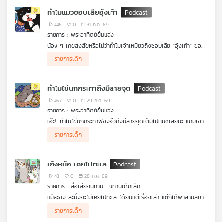
จัดได้ขนาดนี้ ติดตามในรายการนานาสัตว์สารพัดเสียง
ทำไมแมวชอบเลียอุ้งเท้า
446
0
31 ก.ค. 69
รายการ : พระอาทิตย์ยิ้มแฉ่ง
น้อง ๆ เคยสงสัยหรือไม่ว่าทำไมเจ้าเหมียวถึงชอบเลีย "อุ้งเท้า" ของ
ตัวเองอยู่บ่อย ๆ หรือว่าที่อุ้งเท้าจะมีขนมซ่อนอยู่นะ จริง ๆ แล้ว
รายการเด็ก
อุ้งเท้าของน้องแมวก็คือ "ผ้าเช็ดหน้าวิเศษ" ที่เอาไว้เช็ดหน้าเช็ดตาให้
สะอาดต่างหากล่ะ ผ้าเช็ดหน้าวิเศษนี้จะใช้ทำอะไรได้อีกบ้าง มาหาคำ
ตอบน่ารัก ๆ ไปพร้อมกันกับรายการพระอาทิตย์ยิ้มแฉ่งได้เลย
ทำไมไข่นกกระทาถึงมีลายจุด
467
0
29 ก.ค. 69
รายการ : พระอาทิตย์ยิ้มแฉ่ง
เอ๊ะ!.. ทำไมไข่นกกระทาฟองจิ๋วถึงมีลายจุดเต็มไปหมดเลยนะ แถมเอา
ไปล้างน้ำก็ไม่ออกด้วยซิ น้องๆรู้หรือไม่ ลายจุดพวกนี้คือ "ชุดพราง
รายการเด็ก
ตัว" สุดเจ๋ง ที่คุณแม่นกตั้งใจสร้างไว้เพื่อปกป้องไข่ใบจิ๋วนั่นเอง ชุด
พรางตัวที่ว่านี้จะซ่อนตัวเก่งแค่ไหน มาหาคำตอบสนุก ๆ ไปพร้อมกัน
กับรายการพระอาทิตย์ยิ้มแฉ่งได้เลย
เก้งหม้อ เคยไปทะเล
48
0
28 ก.ค. 69
รายการ : สื่อเสียงนิทาน : นิทานเด็กเล็ก
แม้ละอง ละมั่งจะไม่เคยไปทะเล ได้ยินแต่เรื่องเล่า แต่ก็ได้พาสามสหาย
ไทไท เสือน้อยกล้าหาญ น้องนวล ช้างน้อยใจดี และจ๊ะเอ๋ ชะนีจอมซน
รายการเด็ก
ไปพบกับ “เก้งหม้อ” ผู้ที่เคยไปเห็นทะเลมาแล้ว เพื่อหาเส้นทางไปทะเล