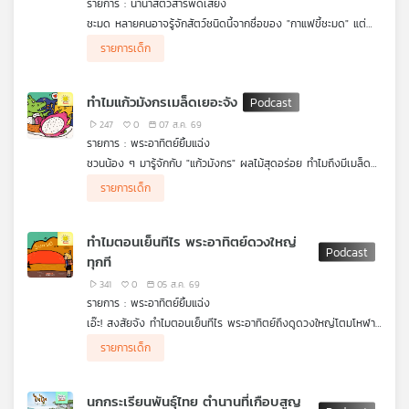
รายการ : นานาสัตว์สารพัดเสียง
คุณ
ชะมด หลายคนอาจรู้จักสัตว์ชนิดนี้จากชื่อของ "กาแฟขี้ชะมด" แต่
จริง ๆ แล้วกาแฟนี้ไม่ได้มาจากขี้ของชะมด แต่ทำไมคนถึงเรียกเช่นนี้
เมื่อครั้งอดีตมีการนำต่อมกลิ่นของชะมดที่เรียกว่า “ไขชะมด” มาทำ
รายการเด็ก
เป็นน้ำหอม เพราะมีกลิ่นหอมหวานละมุนอบอุ่นน่าหลงไหล มีราคาแพง
มาฟังเรื่องราวของชะมด สัตว์ที่มีความพิเศษเฉพาะตัว พร้อมหาคำ
เพลง
มากจนถูกเรียกว่าเป็น "ทองคำแห่งโลกน้ำหอม"
ตอบว่า กาแฟขี้ชะมด ถ้าไม่ได้มาจากขี้ของชะมด แล้วมาจากสัตว์ชนิด
ใด ในรายการ #นานาสัตว์สารพัดเสียง
ทำไมแก้วมังกรเมล็ดเยอะจัง
247
0
07 ส.ค. 69
บทความ
รายการ : พระอาทิตย์ยิ้มแฉ่ง
ชวนน้อง ๆ มารู้จักกับ "แก้วมังกร" ผลไม้สุดอร่อย ทำไมถึงมีเมล็ดสี
ดำเต็มไปหมดเลยนะ นับเท่าไหร่ก็ไม่หมด แถมเคี้ยวแล้วกรุบ ๆ กรอบ
รายการเด็ก
ๆ อีกต่างหาก เจ้าแก้วมังกรแอบซ่อนเมล็ดไว้เยอะขนาดนี้ทำไมกันนะ
ข่าว
มาร่วมแกะรอยไขปริศนาสุดว้าวนี้ ไปพร้อมกับรายการพระอาทิตย์ยิ้ม
แฉ่งได้เลย
และ
ทำไมตอนเย็นทีไร พระอาทิตย์ดวงใหญ่
กิจกรรม
ทุกที
341
0
05 ส.ค. 69
รายการ : พระอาทิตย์ยิ้มแฉ่ง
เกี่ยว
เอ๊ะ! สงสัยจัง ทำไมตอนเย็นทีไร พระอาทิตย์ถึงดูดวงใหญ่โตมโหฬาร
กับ
ทุกทีเลย พระอาทิตย์แอบขยับมาใกล้เราหรือกำลังขยายร่างอยู่กันแน่
รายการเด็ก
นะ หรือมี "ความลับบางอย่าง" ซ่อนอยู่? มาร่วมค้นหาคำตอบสุดว้าว
เรา
ไปพร้อม ๆ กัน กับรายการพระอาทิตย์ยิ้มแฉ่ง ได้เลย
นกกระเรียนพันธุ์ไทย ตำนานที่เกือบสูญ