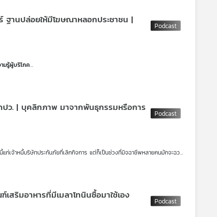
เจาะระบบและประเมินความพร้อม สำนักบริหารโครงสร้างพื้นฐานสำคัญทาง
ตร์ ฐานปล่อยให้มีโฆษณาหลอกประชาชน |
ยแรกของไทย ที่ได้เริ่มเปิดให้บริการเต็มรูปแบบ ได้ปล่อยเงินกู้ โดยผู้ที่ติด
รู้ผู้บริโภค
มนี้และความคิดเห็นเกี่ยวกับการซื้อของออนไลน์
ีโฆษณาหลอกประชาชน
จที่เกี่ยวข้องกับการหลอกลวงออนไลน์ผ่านเฟซบุ๊ก จำนวน 17 บริษัท เมื่อวันที่ 8
ก กปว. | บุคลิกภาพ มาจากพันธุกรรมหรือการ
 ยื่นฟ้องเป็นคดีนำร่องรวม 10 คดี แบ่งเป็นคดีที่ศาลแพ่ง 3 คดี และศาลแพ่งใต้
ก่เจ้าหนี้บริษัทประกันภัยที่เลิกกิจการ แต่ก็เป็นช่วงที่มิจฉาชีพหลายคนมักจะฉวย
ปว. เร็วมากขึ้น ซึ่งตอนนี้มีผู้เสียหายหลายรายที่ถูกหลอก
ยกกันติดปากว่า “บัตรคนจน” ทั้งเกณฑ์การครอบครองรถ การศึกษา รวมถึงการ
ิง เพื่อลดความเสี่ยงในการถูกตัดสิทธิ ปัญหาทางภาษีและกฎหมาย
สริมอาหารที่มีเมลาโทนินซื้อมาใช้เอง