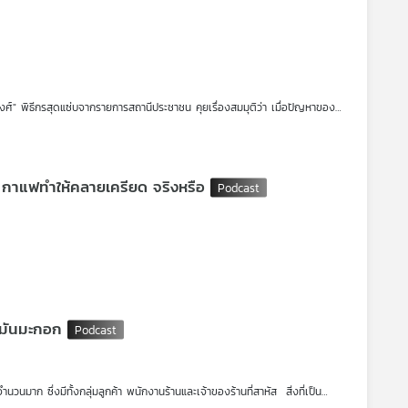
ฎาวงศ์" พิธีกรสุดแซ่บจากรายการสถานีประชาชน คุยเรื่องสมมุติว่า เมื่อปัญหาของ
เพื่อเป็นกระบอกเสียงถึงผู้มีอำนาจและรัฐบาล แต่จะเป็นอย่างไรหากนายก
บริษัทสมุนไพรชวนสมัครซื้อสินค้าแฝงกองทุนคล้ายฌาปนกิจฯ / กาแฟทำให้คลายเครียด จริงหรือ
นและสมาชิก อ้างขายสินค้าสมุนไพรและสมัครกองทุนสวัสดิการฯ คล้ายประกันชีวิต
์ที่โฆษณาไว้ ศพละ 2 แสนบาท
ำมันมะกอก
นวนมาก ซึ่งมีทั้งกลุ่มลูกค้า พนักงานร้านและเจ้าของร้านที่สาหัส สิ่งที่เป็น
จริตธรรมดาๆ สักงาน คือจุดเริ่มต้นของฝันร้ายที่ "น้องอีฟ" และ "น้องมิน" ไม่