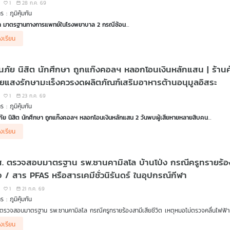
1
28 ก.ค. 69
 : ภูมิคุ้มกัน
่า มาตรฐานทางการแพทย์ในโรงพยาบาล 2 กรณีซ้อน
ี่ครูทรายพาสามีมีอาการเจ็บร้าวตั้งแต่นิ้วจนถึงหน้าอก หัวใจเหงื่อแตกพลั๊ก สงสัยว่าจะเป็นโรค
องเรียน
 แต่หมอไม่ส่งส่งตรวจคลื่นไฟฟ้าหัวใจ และไล่กลับบ้าน ต่อมาสามีเสียชีวิต
เพราะเส้นเลือดหัวใจต
รรมเชื่อหากสามีได้รับการรักษาที่เหมาะสมอาจไม่เสียชีวิต พร้อมหวังให้คดีนี้เป็นจุดเริ่มต้น
วันที่ 7 สิงหาคม 69
อนภัย นิสิต นักศึกษา ถูกแก๊งคอลฯ หลอกโอนเงินหลักแสน | ร้านค้
สียง ครูทราย นางสาวเบญญาภรณ์ พานเพชร
ายแสงรักษามะเร็งควรงดผลิตภัณฑ์เสริมอาหารต้านอนุมูลอิสระ
นสังคมเยียวยากรณีนี้อย่างไร
1
23 ก.ค. 69
 : ภูมิคุ้มกัน
ณี คือดราม่าพ่อแม่เด็กเพิ่งคลอด 5 วัน อยู่ในห้อง ICU เด็กโรงพยาบาลอ่างทอง ติดเชื้อในกระแ
ูเด็ก (NICU) หรือไม่ จนเกิดจากกระแสวิพากษ์วิจารณ์อย่างหนัก ซึ่งกระทรวงสาธารณสุขและทา
ภัย นิสิต นักศึกษา ถูกแก๊งคอลฯ หลอกโอนเงินหลักแสน 2 วันพบผู้เสียหายหลายสิบคน
าเหตุการเสียชีวิตของทารกวัย 5 วันยืนยันว่าเกิดจากภาวะป่วยรุนแรงตั้งแต่แรกเกิด
ณีนักศึกษาในจังหวัดมหาสารคาม ถูกขบวนการคอลเซนเตอร์ อ้างเป็นตำรวจหลอกโอนเงินจำนวนม
องเรียน
ียงความทุกข์หัวอกพ่อแม่เด็ก
ระวัง เพราะตำรวจจะไม่ติดต่อทางไลน์ไปยังผู้ถูกกล่าวหา รวมถึงไม่ส่งหมายเรียก หรือหมายจ
สียงแถลงของ ผอ.โรงพยาบาลอ่างทอง
ทำผิดสามารถสั่งอายัดบัญชีได้เอง ไม่ต้องให้เจ้าของบัญชีโอนเงินออกไป และหากพบพฤติกรรมลัก
ียง รองอธิบดีกรมสนับสนุนบริการสุขภาพ กรณีการติดกล้องวงจรปิดในห้อง ICU
. ตรวจสอบมาตรฐาน รพ.ซานคามิลโล บ้านโป่ง กรณีครูทรายร้องสา
างการดำเนินคดีและเตือนภัยจาก พ.ต.ท.พากฤต กฤตยพงษ์
นเชื่อ
กับ ดร.แก้ว กังสดาลอำไพ นักพิษวิทยา กับ ชนาธิป ไพรพงค์
ตรกลุ่มงานรักษาความมั่นคงปลอดภัยทางไซเบอร์ บก.ตอท.
ใจ / สาร PFAS หรือสารเคมีชั่วนิรันดร์ ในอุปกรณ์กีฬา
ลิตภัณฑ์เสริมอาหารที่มีเมลาโทนินซื้อมาใช้เองอันตรายหรือไม่
1
21 ก.ค. 69
้าออนไลน์ขู่ฟ้อง ถ้าไม่ให้ 5 ดาว ผิดกฎหมาย!
 : ภูมิคุ้มกัน
้าออนไลน์ขู่ฟ้อง หากผู้ซื้อรีวิว 1-3 ดาว ผิดกฎหมาย นักกฎหมายย้ำ รีวิวตามจริงคือสิทธิ ไม่ใช่ค
ตรวจสอบมาตรฐาน รพ.ซานคามิลโล กรณีครูทรายร้องสามีเสียชีวิต เหตุหมอไม่ตรวจคลื่นไฟฟ้า
หมายคุ้มครองผู้บริโภคจาก คุณภัทรกร ทีปบุญรัตน์ รองหัวหน้าฝ่ายกฎหมายและคดี สภาองค์
ณีครูทรายร้องเรียนสามีมีอาการป่วยที่สงสัยว่าจะเป็นโรคเกี่ยวกับหัวใจ ไปรักษาที่โรงพยาบาลซา
องเรียน
 ไล่ให้กลับบ้าน จนสุดท้ายสามีเสียชีวิตเนื่องจากโรคเกี่ยวกับหัวใจ เจ้าหน้าที่จากกรมสนับสนุนบร