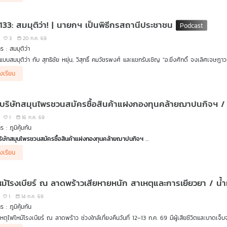
อนเชื่อ
กับ ดร.แก้ว กังสดาลอำไพ นักพิษวิทยา กับ ชนาธิป ไพรพงค์
าตรฐานรักษา
ายแสงรักษามะเร็งควรงดผลิตภัณฑ์เสริมอาหารต้านอนุมูลอิสระ
 133: สมมุติว่า! | นายกฯ เป็นพิธีกรสถานีประชาชน
ยที่เกี่ยวข้องกับสถานพยาบาล กำหนดว่าอย่างไร
ลสอบสวนพบว่า สถานพยาบาลไม่รักษาตามมาตรฐาน จะมีบทลงโทษอย่างไร
3
20 ก.ค. 69
าบาลซานคามิลโล จะชดเชยเยียวยาผู้เสียหายอย่างไร
ร : สมมุติว่า
่าผู้เสียชีวิตมีสิทธิการรักษาประกันสังคมที่โรงพยาบาลนี้ด้วย
นแบบสมมุติว่า กับ สุทธิชัย หยุ่น, วิสุทธิ์ คมวัชรพงศ์ และแขกรับเชิญ "อ.ยิ่งศักดิ์ จงเลิศเจษ
การรักษาเจ็บป่วยฉุกเฉิน 72 ชั่วโมง หรือ สิทธิ UCEP อาการนี้เข้าข่ายหรือไม่
ชนมีหลายเรื่องซับซ้อนยากจะแก้ไข หลายเรื่องต้องอาศัยสื่อมวลชนอย่างรายการ สถานีประชาชน 
าก ทันตแพทย์อาคม ประดิษฐสุวรรณ รองอธิบดีกรมสนับสนุนบริการสุขภาพ
องเรียน
ตรีเป็นพิธีกรรายการสถานีประชาชนเสียเอง ฟังในรายการ สมมุติว่า ในรูปแบบ Podcast
ยที่เกี่ยวข้อง กรณีได้รับผลกระทบทางการแพทย์ ผู้บริโภคทำอะไรได้บ้าง
ก คุณโสภณ หนูรัตน์ หัวหน้าฝ่ายคุ้มครอง และพิทักษ์สิทธิผู้บริโภค สภาองค์กรของผูบริโภค
ร้อง
อนเชื่อ กับ ดร.แก้ว กังสดาลอำไพ นักพิษวิทยา กับ ชนาธิป ไพรพงค์
1
16 ก.ค. 69
าร PFAS หรือสารเคมีชั่วนิรันดร์ ในอุปกรณ์กีฬา
 : ภูมิคุ้มกัน
ริษัทสมุนไพรชวนสมัครซื้อสินค้าแฝงกองทุนคล้ายฌาปนกิจฯ
านจากหลายจังหวัดร้องเรียนขอให้ตรวจสอบบริษัทเอกชนรายหนึ่ง ที่ชวนชาวบ้านสมัครเป็นตัวแท
องเรียน
าปนกิจสงเคราะห์ แต่เมื่อสมัครจ่ายเงินไปแล้ว เมื่อสมาชิกเสียชีวิตกลับไม่ได้รับเงินสงเคราะห
ายละเอียดจาก คุณดวงกมล ผู้เสียหาย จ.มหาสารคาม
หม้โรงเบียร์ ณ ลาดพร้าวเสียหายหนัก สาเหตุและการเยียวยา / น้
ะนี้เข้าข่ายผิดกฎหมายหรือไม่ และการช่วยเหลือทางคดีทำอย่างไร
ก นายรณณรงค์ แก้วเพ็ชร์ ประธานมูลนิธิรณรงค์ทวงคืนความยุติธรรมในสังคม
1
14 ก.ค. 69
 : ภูมิคุ้มกัน
ภัย หลอกสมัครงานสุดท้ายถูกกักตัวกลายเป็นบัญชีม้า
หตุไฟไหม้โรงเบียร์ ณ ลาดพร้าว ช่วงใกล้เที่ยงคืนวันที่ 12–13 ก.ค. 69 มีผู้เสียชีวิตและบาดเจ็บจำ
ียหายหญิง 2 คน แจ้งเรื่องเตือนภัย หลังสมัครงานร้านอาหารในกรุงเทพฯ ด้วยความหวังจะได้งานสุ