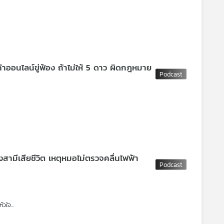
เกี่ยวกับหัวใจไปรักษาที่โรงพยาบาลซานคามิลโลบ้านโป่ง เป็น รพ.ตามสิทธิประกัน
ีบ 2 เส้น ได้เข้าชี้แจงข้อเท็จจริงต่อคณะอนุกรรมการแพทยสภา เรียกร้องความ
ในการยกระดับมาตรฐานการรักษาพยาบาล ขณะที่โรงพยาบาลติดต่อขอไกล่เกลี่ยผ่าน
าออนไลน์ขู่ฟ้อง ถ้าไม่ให้ 5 ดาว ผิดกฎหมาย
สเลือดเสียชีวิต
พ่อแม่เด็กสงสัยสาเหตุว่ามาจากที่มีจัดเลี้ยงอาหารโต๊ะจีนในห้อง
งโรงพยาบาลได้ยอมรับว่าไม่เหมาะสม และตั้งกรรมการสอบสวนข้อเท็จจริงแล้ว
าก เพียง 2 วัน พบผู้เสียหายแล้ว 18 คน ตำรวจได้ย้ำเตือนประชาชนให้
ับทางแอปพลิเคชัน ไม่มีนโยบายให้ประชาชนโอนเงินมาตรวจสอบ หากตำรวจพบผู้ต้อง
ษณะนี้ ให้ตั้งข้อสังเกตว่าเข้าข่ายเป็นคอลเซนเตอร์
มีเสียชีวิต เหตุหมอไม่ตรวจคลื่นไฟฟ้า
วามผิด ไม่ต้องหวั่นคำขู่ พร้อมแนะวิธีรีวิวให้ได้รับความคุ้มครองตามกฎหมาย
หัวใจ
กรผู้บริโภค
นคามิลโล บ้านโป่ง แต่ถูกแพทย์วัย 70 ปี ไม่ส่งตรวจคลื่นไฟฟ้าหัวใจและใช้คำพูด
ิการสุขภาพ หรือ สบส. และเจ้าหน้าที่สำนักงานสาธารณสุขจังหวัดราชบุรี ได้เข้าตรวจ