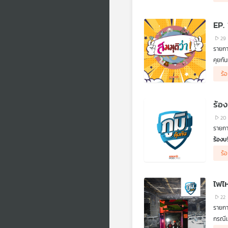
คิดก่
สอบม
ตอน ฉ
.
EP.
กฏหมา
ถ้าผ
29
โรงพย
รายกา
ทราบว
คุยกั
สิทธิ
ประชา
ฟังจ
ร้
รัฐมน
.
กฎหมา
ฟังจา
.
คิดก่
20
ตอน ส
รายการ
ร้องบ
ชาวบ้
ร้
หรือฌ
.
ฟังร
ไฟไ
ลักษณ
ฟังจา
22
.
รายการ
เตือน
กรณีเ
ผู้เส