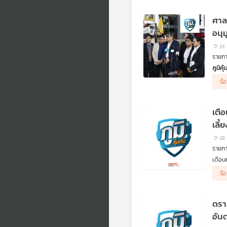
.
ฟังวิ
ศาล
สารส
สํานั
อนุ
.
33
CLICX
รายการ
เกิดก
เครดิต
ภูมิค
.
ฟังเส
คุยกั
ร้
ฟังข้
.
.
ฟังจา
คืบหน
คิดก่
.
ศาลแพ
ตอน อ
เตื
คิดก่
มิถุน
ตอน น
7 คดี
เลี้ย
28
รายการ
เดือน
โอกาส
ปรับเ
ร้
ฟังวิ
รัฐบา
แอบอ้
.
ดรา
คิดก่
ตอน บ
อัน