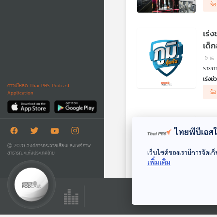
คำถาม
เคยค
ร้
ผู้ปร
.
.
คิดก่อ
ขั้น
ตอน 
เร่
ฟังจา
และ ร
เด็ก
.
16
ผู้เส
รายการ
มูลนิ
อธิบด
เร่งช
ดาวน์โหลด Thai PBS Podcast
.
กรณีม
ร้
Application
คปภ. 
ศิลปิ
ฟังจา
คุ้มคร
.
.
มาต
คิดก่
ฟังจา
ไทยพีบีเอสใช
ตอน น
.
27
ทลายแ
รายการ
Ⓒ 2020 องค์การกระจายเสียงและแพร่ภาพ
ตำรวจ
เว็บไซต์ของเรามีการจัดเก็
สาธารณะแห่งประเทศไทย
ปัญหา
กิโลก
เพิ่มเติม
มาตรฐ
.
ร้
.
เกล็ดน
ขณะนี
ฟังจา
ผิดชอ
.
คุม
.
คิดก่
ฟังรา
ข้อม
ตอน ก
.