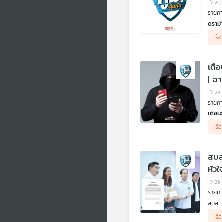
20
รายการ
ดราม
กรณีท
ร้
สังคม
เป็นธ
สบส. 
เตื
.
ฟังเ
| ฉ
ประกั
28
.
รายการ
อีกกร
ไอซีย
เตือน
ส่วนส
จากกร
ร้
ฟังเส
ระมัด
ฟังเ
สงสัย
ฟังเส
.
สบส
.
แนวท
คิดก่อ
สารวั
หัว
ตอน ผ
.
29
ร้านค
รายการ
ร้านค
.
สบส. 
ฟังกฏ
จากกร
ร้
.
ไม่ดี