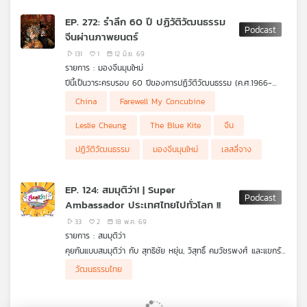
กระทั่งมีรสชาติที่แตกต่างหลากหลายไปในแต่ละพื้นที่ตามวัฒนธรรม
และวัตถุดิบในท้องถิ่น เมื่อไปถึงญี่ปุ่น หม้อไฟ กลายเป็น “สุกี้ยากี้”
EP. 272: รำลึก 60 ปี ปฏิวัติวัฒนธรรม
และ “ชาบู” ได้รับความนิยมอย่างกว้างขวาง ขยายต่อไปยังชาติอื่น ๆ
จีนผ่านภาพยนตร์
ที่ชื่นชมในรสชาติและวิธีการรับประทานที่ต้องนั่งล้อมวงกินด้วยกัน
หลายคน
131
1
12 มิ.ย. 69
.
รายการ : มองจีนมุมใหม่
โสภิต หวังวิวัฒนา ชวน รศ.วรศักดิ์ มหัทธโนบล ที่ปรึกษาศูนย์จีน
ปีนี้เป็นวาระครบรอบ 60 ปีของการปฏิวัติวัฒนธรรม (ค.ศ.1966-
ศึกษา จุฬาลงกรณ์มหาวิทยาลัย คุยว่า ทำไมเมนูนี้จึงเกี่ยวข้องกับ
1976) ช่วงเวลา10ปีแห่งความขมขื่น สร้างความบอบช้ำให้กับสังคมจีน
การปฏิรูปญี่ปุ่นในยุคเมจิและมีบทบาทในหลายเหตุการณ์สำคัญ
China
Farewell My Concubine
จนเกิดความเปลี่ยนแปลงครั้งใหญ่ที่สุดครั้งหนึ่งในประวัติศาสตร์จีน
ทางการเมืองจีนตั้งแต่ครั้งมองโกล ราชวงศ์ต่าง ๆ ของจีน จน
ยุคใหม่ กระทั่งรัฐบาลเองก็ไม่อยากรื้อฟื้น แต่ความจริงและความโหด
กระทั่งการปฏิวัติซินไห่ นำโดย ดร.ซุนยัดเซ็น ต่อเนื่องถึงการเมืองจีน
Leslie Cheung
The Blue Kite
จีน
ร้ายในช่วงเวลานั้นกลับไม่มีใครอยากลืม ทำให้นักสร้างภาพยนตร์
ภายใต้พรรคคอมมิวนิสต์ หม้อไฟกลายเป็นพื้นที่แลกเปลี่ยนของกลุ่ม
หลายคนเกิดแรงบันดาลใจ นำบาดแผลจากประวัติศาสตร์ไปเป็นส่วน
หัวก้าวหน้า คลี่คลายจากอาหารหรูของชนชั้นสูงในราชสำนักไปสู่อาหาร
ปฏิวัติวัฒนธรรม
มองจีนมุมใหม่
เลสลี่จาง
หนึ่งของภาพยนตร์จนประสบความสำเร็จระดับโลกและคว้ารางวัลเวที
ที่แสดงความเท่าเทียมของสามัญชน สนับสนุนอุดมการณ์คอมมิวนิสต์
ระดับนานาชาติได้มากมาย
และการปฏิวัติวัฒนธรรมได้อย่างไร
.
EP. 124: สมมุติว่า! | Super
โสภิต หวังวิวัฒนา ชวน รศ.วรศักดิ์ มหัทธโนบล ที่ปรึกษาศูนย์จีน
Ambassador ประเทศไทยไปทั่วโลก !!
ศึกษา จุฬาลงกรณ์มหาวิทยาลัย มารำลึกส่วนเสี้ยวของประวัติศาสตร์
จีนนี้ผ่านภาพยนตร์ชื่อดัง 2 เรื่องคือ “Farewell My Concubine”
33
2
18 พ.ค. 69
รางวัลปาล์มทองคำจากเทศกาลเมืองคานส์ และ "The Blue Kite"
รายการ : สมมุติว่า
รางวัล Grand Prix จากเทศกาลภาพยนตร์นานาชาติโตเกียว
คุยกันแบบสมมุติว่า กับ สุทธิชัย หยุ่น, วิสุทธิ์ คมวัชรพงศ์ และแขกรับ
(1993)และรางวัลยอดเยี่ยมเทศกาลภาพยนตร์ยอดเยี่ยมนานาชาติ
เชิญ "ดร.วิทย์ สิทธิเวคิน" คุยเรื่องสมมุติว่า เมื่อการผลักดันให้
ฮาวาย 1993
วัฒนธรรมไทย
ประเทศไทยไปสู่สายตาชาวโลก เป็นยุทธศาสตร์ใหญ่ที่ช่วยขับเคลื่อน
.
ประเทศ แต่หาก Super Ambassador คือ ดร.วิทย์ สิทธิเวคิน
ชวนฟังว่าความคลั่งอุดมการณ์ทำให้ความเป็นมนุษย์ถูกทำลายได้
ประเทศไทยจะไปสู่สายตาชาวโลกได้อย่างไร? อะไรบ้างที่จะกลายเป็น
อย่างไร แล้วทำไมการรื้อฟื้นความจริงที่เจ็บปวดจากประวัติศาสตร์ใน