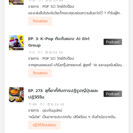
10
1
07 ก.ค. 69
รายการ : POP SCI วิทย์ติดป๊อป
ของเล่นชิ้นโปรดในวัยเด็กของคุณซ่อนความลับอะไรไว้ ? ทำไมผู้ใหญ่
อย่างเรายังชอบสะสมของเล่น และยอมสุ่มกล่องจุ่มกันแบบฉุดไม่อยู่
วัฒนธรรม
? มาร่วมหาคำตอบใน #POPSCIวิทย์ติดป๊อป ที่จะพาคุณไปดูการเดิน
ทางของของเล่นที่วิวัฒนาการตามยุคสมัย พร้อมส่องมุมมอง
วิทยาศาสตร์สมองที่บอกว่า ของเล่นไม่ใช่แค่เรื่องของเด็ก แต่เป็น
EP. 3: K-Pop กับต้นแบบ AI Girl
เครื่องมือบำบัดจิตใจและกระตุ้นความคิดสร้างสรรค์ชั้นยอดของมนุษย์
Group
ทุกช่วงวัย!
12
1
30 มิ.ย. 69
รายการ : POP SCI วิทย์ติดป๊อป
จากยุคบอยแบนด์-เกิร์ลกรุ๊ปสายแดนซ์ สู่ยุคที่ "AI และมนุษย์เสมือน"
ยึดครองพื้นที่บนสเตจ มาร่วมสำรวจปรากฏการณ์ K-POP ในมุม
วัฒนธรรม
มองใหม่กับ #POPSCIวิทย์ติดป๊อป เจาะลึกวิทยาศาสตร์เบื้องหลัง
การสร้าง AI Girl Group และเทคโนโลยี Deepfake ที่สร้างแรงสั่น
สะเทือนไปทั่วโลกบันเทิง พร้อมตั้งคำถามชวนคิดว่าในอนาคต
EP. 273: สุกี้ยากี้กับการปฏิรูปญี่ปุ่นและ
เทคโนโลยีจะเข้ามาแทนที่ศิลปินที่เป็นมนุษย์ได้จริงหรือ ?
ปฏิวัติจีน
109
1
19 มิ.ย. 69
รายการ : มองจีนมุมใหม่
“หม้อไฟ” เป็นอาหารประเภทต้ม เสิร์ฟร้อน ๆ ต้นกำเนิดจากจีน
กระจายไปสู่หลายประเทศในเอเชียตะวันออกรวมทั้งอาเซียน ได้แก่
ปฏิวัติวัฒนธรรม
ญี่ปุ่น เกาหลีใต้ เวียดนามและไทย โดยมีการดัดแปลง ประยุกต์จน