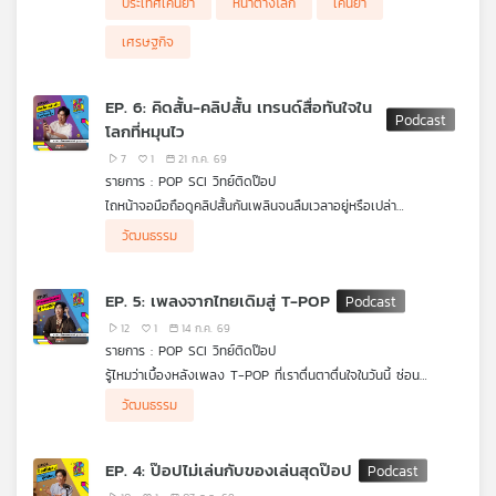
ประเทศเคนยา
หน้าต่างโลก
เคนยา
เครือ
เศรษฐกิจ
ข่าย
วิทยุ
ไทย
EP. 6: คิดสั้น-คลิปสั้น เทรนด์สื่อทันใจใน
พี
โลกที่หมุนไว
บี
7
1
21 ก.ค. 69
เอส
รายการ : POP SCI วิทย์ติดป๊อป
ไถหน้าจอมือถือดูคลิปสั้นกันเพลินจนลืมเวลาอยู่หรือเปล่า
#POPSCIวิทย์ติดป๊อป จะพาทุกคนไปแกะรอยเบื้องหลังปรากฏการณ์
วัฒนธรรม
"คลิปสั้น" ที่ยึดครองโลกโซเชียลในปัจจุบัน เจาะลึกวิวัฒนาการตั้งแต่
แผนที่
ยุคพาดหัวหนังสือพิมพ์ หนังเงียบ 1 นาที สู่ยุคทองของ TikTok และ
วิทยุ
YouTube Shorts พร้อมไขความลับทางวิทยาศาสตร์สมองและข้อ
EP. 5: เพลงจากไทยเดิมสู่ T-POP
เครือ
ควรระวังในยุคสมาธิสั้นที่สื่อต้องเอาชนะความเบื่อให้ได้ใน 3 วินาทีแรก
ข่าย
12
1
14 ก.ค. 69
รายการ : POP SCI วิทย์ติดป๊อป
รู้ไหมว่าเบื้องหลังเพลง T-POP ที่เราตื่นตาตื่นใจในวันนี้ ซ่อน
ประวัติศาสตร์และเทคโนโลยีอะไรไว้บ้าง ? มาร่วมแกะรอยการเดิน
วัฒนธรรม
ทางของเสียงดนตรีใน #POPSCIวิทย์ติดป๊อป เจาะลึกวิวัฒนาการ
ดนตรีไทยที่เติบโตและปรับตัวไปตามยุคสมัย พร้อมแชร์มุมมองทาง
วิทยาศาสตร์และวิศวกรรมเสียง ทั้งการทำงานของโปรแกรม DAW
EP. 4: ป๊อปไม่เล่นกับของเล่นสุดป๊อป
และการประมวลผลคณิตศาสตร์ที่สร้างสรรค์ทำนองเพลงให้ติดหูคน
ฟัง