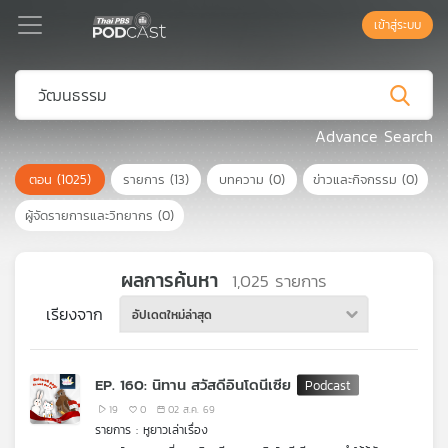
เข้าสู่ระบบ
Podcast
Advance Search
ตอน
(1025)
รายการ
(13)
บทความ
(0)
ข่าวและกิจกรรม
(0)
เพล
ย์
ผู้จัดรายการและวิทยากร
(0)
ลิ
สต์
แนะนำ
ผลการค้นหา
1,025
รายการ
เรียงจาก
อัปเดตใหม่ล่าสุด
เพล
ย์
EP. 160: นิทาน สวัสดีอินโดนีเซีย
ลิ
สต์
19
0
02 ส.ค. 69
รายการ : หูยาวเล่าเรื่อง
ของ