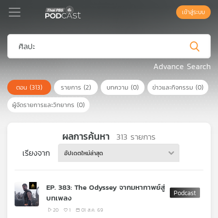
เข้าสู่ระบบ
Podcast
Advance Search
ตอน
(313)
รายการ
(2)
บทความ
(0)
ข่าวและกิจกรรม
(0)
เพล
ย์
ผู้จัดรายการและวิทยากร
(0)
ลิ
สต์
แนะนำ
ผลการค้นหา
313
รายการ
เรียงจาก
อัปเดตใหม่ล่าสุด
เพล
ย์
EP. 383: The Odyssey จากมหากาพย์สู่
ลิ
บทเพลง
สต์
ของ
20
1
01 ส.ค. 69