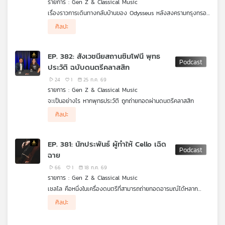
รายการ : Gen Z & Classical Music
คุณ
เรื่องราวการเดินทางกลับบ้านของ Odysseus หลังสงครามกรุงทรอย
คือหนึ่งใน มหากาพย์ ที่ทรงอิทธิพลที่สุดของ โลกตะวันตก มันได้
.
ศิลปะ
สร้างแรงบันดาลใจให้ศิลปินมาแล้วนับพันปี
ออกเดินทางไปสำรวจ บทเพลงที่ได้รับแรงบันดาลใจ จาก The
เพลง
Odyssey ตั้งแต่โอเปราไปจนถึงออร์เคสตรา เหตุใดมหากาพย์เรื่องนี้
จึงยังคงดึงดูดนักประพันธ์เพลงจากหลายยุคหลายสมัย แต่ละคน
EP. 382: สังเวชนียสถานซิมโฟนี พุทธ
ตีความการเดินทางของ Odysseus แตกต่างกันอย่างไร ติดตามใน
ประวัติ ฉบับดนตรีคลาสสิก
GenZ and Classical Music
บทความ
24
1
25 ก.ค. 69
รายการ : Gen Z & Classical Music
จะเป็นอย่างไร หากพุทธประวัติ ถูกถ่ายทอดผ่านดนตรีคลาสสิก
.
ศิลปะ
ข่าว
ร่วมพูดคุยกับ รศ.ดร.นรอรรถ จันทร์กล่ำ ศิลปินศิลปาธร เจ้าของผล
และ
งาน สังเวชนียสถานซิมโฟนี ที่ได้รับการยกย่องว่าเป็น บทเพลงที่อิง
.
เรื่องราวพุทธประวัติ เพลงแรกของไทย ถ่ายทอดผ่านบทเพลงร้อง
แนวคิดในการสร้างสรรค์ผลงานชิ้นนี้เริ่มต้นจากอะไร และดนตรีจะ
กิจกรรม
EP. 381: นักประพันธ์ ผู้ทำให้ Cello เฉิด
บทกลอน และ บทสวดภาษาบาลี มาผสานกับการแปลเป็นภาษาไทย
สามารถถ่ายทอดพุทธประวัติให้เข้าถึงผู้ฟังในยุคปัจจุบันได้อย่างไร รับ
ฉาย
เพื่อสร้างประสบการณ์การรับฟังที่เชื่อมโยงทั้งศรัทธา และดนตรีไว้
ฟังได้ใน GenZ and Classical Music
ด้วยกัน
66
1
18 ก.ค. 69
เกี่ยว
รายการ : Gen Z & Classical Music
กับ
เชลโล คือหนึ่งในเครื่องดนตรีที่สามารถถ่ายทอดอารมณ์ได้หลาก
เรา
หลายที่สุดในโลก ดนตรีคลาสสิก แต่กว่าเชลโลจะเป็น เครื่องดนตรี ที่
.
ศิลปะ
จดจำอย่างทุกวันนี้ มีนักประพันธ์ไม่น้อยที่ช่วยผลักดัน
GenZ and Classical Music กับ ดร.สมรรถยา วาทะวัฒนะ หรือ ปี๊ค
ฟุตบาท จะพาไปฟังว่า นักประพันธ์คนใดที่มีบทบาทสำคัญในการผลัก