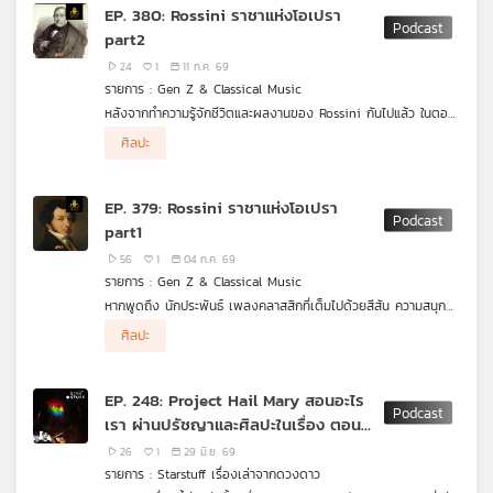
ดันเสียงของเชลโล่ให้เฉิดฉายในโลกดนตรีคลาสสิก
EP. 380: Rossini ราชาแห่งโอเปรา
เครือ
part2
ข่าย
24
1
11 ก.ค. 69
วิทยุ
รายการ : Gen Z & Classical Music
ไทย
หลังจากทำความรู้จักชีวิตและผลงานของ Rossini กันไปแล้ว ในตอน
พี
นี้เราจะพาทุกคนเข้าสู่โลกแห่งโอเปรา ที่เต็มไปด้วยเรื่องราวที่
.
บี
ศิลปะ
สนุกสนาน เข้มข้น และมีตัวละครที่ตราตรึงใจ
GenZ and Classical Music กับ สิทธิพร วิสุทธิแพทย์ จะเล่าช่วง
เอส
ปลายชีวิตของ Gioachino Rossini ว่าเขาทำอย่างไรถึงเกษียณได้
ตั้งแต่อายุยังน้อย พร้อมด้วยเนื้อเรื่องของโอเปราเรื่องเด่น ตั้งแต่
EP. 379: Rossini ราชาแห่งโอเปรา
เรื่องราวสุดวุ่นวายใน The Barber of Seville ไปจนถึง
part1
โศกนาฏกรรมและความขัดแย้งในผลงานชิ้นสำคัญอย่าง William Tell
แผนที่
56
1
04 ก.ค. 69
วิทยุ
รายการ : Gen Z & Classical Music
เครือ
หากพูดถึง นักประพันธ์ เพลงคลาสสิกที่เต็มไปด้วยสีสัน ความสนุก
ข่าย
ชื่อของ Gioachino Rossini คือหนึ่งในคีตกวีที่โลกดนตรีไม่มีวันลืม
.
ศิลปะ
GenZ and Classical Music จะพาไปรู้จักชีวิตและผลงานของ
Rossini นักประพันธ์โอเปราชาวอิตาเลียน ผู้สร้างบทเพลงที่ทั้งมีชีวิต
ชีวา สนุกสนาน และเต็มไปด้วยเอกลักษณ์เฉพาะตัว ด้วยท่วงทำนอง
EP. 248: Project Hail Mary สอนอะไร
อันรวดเร็วและเร้าอารมณ์ที่ผู้ฟังจำได้ทันที จนได้รับการยกย่องให้เป็น
เรา ผ่านปรัชญาและศิลปะในเรื่อง ตอนที่
หนึ่งในบุคคลสำคัญของโลกโอเปรา
2
26
1
29 มิ.ย. 69
รายการ : Starstuff เรื่องเล่าจากดวงดาว