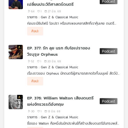
เปลี่ยนประวัติศาสตร์ดนตรี
64
1
27 มิ.ย. 69
รายการ : Gen Z & Classical Music
ก่อนจะมีซิมโฟนี โอเปรา หรือบทเพลงคลาสสิกที่เราคุ้นเคย ดนตรี
ตะวันตกนั้น เริ่มต้นจากบทสวด
.
ศิลปะ
GenZ and Classical Music กับ บาทหลวงบุญชรัสมิ์ สุขสว่าง (พ่อ
เดียร์) ผู้จัดการแผนกดนตรีศักดิ์สิทธิ์ อัครสังฆมณฑลกรุงเทพฯ จะ
.
พาผู้ฟังทำความรู้จักกับ Gregorian Chant บทสวดศาสนาคริสต์ที่ได้
Gregorian Chant มีจุดกำเนิดมาจากไหนและทำไมคนจำนวนมากจึง
EP. 377: รัก ลุย นรก กับโอเปราของ
รับการยกย่องว่าเป็นรากฐานสำคัญของดนตรีตะวันตก
ยังหลงใหลในความงดงามของเสียงสวดเหล่านี้
วีรบุรุษ Orpheus
52
1
20 มิ.ย. 69
รายการ : Gen Z & Classical Music
เรื่องราวของ Orpheus นักดนตรีผู้สามารถสะกดใจทั้งมนุษย์ สัตว์ป่า
และแม้แต่เทพเจ้าด้วยบทเพลงของเขา ได้สร้างแรงบันดาลใจให้ศิลปิน
.
ศิลปะ
และนักประพันธ์ มานานหลายศตวรรษ โดยเฉพาะในโลกของ โอเปรา
GenZ and Classical Music กับ ทฤษฎี ณ พัทลุง จะพาผู้ฟังไปหา
ที่ตำนานความรักและความสูญเสียของเขาถูกนำมาตีความผ่านเสียง
คำตอบว่าทำไมตำนานของ Orpheus จึงกลายเป็นหนึ่งในเรื่องเล่าที่ได้
ดนตรีอย่างงดงามและทรงพลัง
รับความนิยมมากที่สุดในประวัติศาสตร์โอเปรา ตั้งแต่ผลงานยุคบุกเบิก
EP. 376: William Walton เสียงดนตรี
ของ Claudio Monteverdi ไปจนถึงผลงานของคีตกวีคนอื่น ๆ ที่
แห่งจักรวรรดิอังกฤษ
หยิบยกเรื่องราวนี้มาสร้างสรรค์ใหม่ในแบบของตนเอง
30
1
13 มิ.ย. 69
รายการ : Gen Z & Classical Music
ชื่อของ Walton คือหนึ่งในนักประพันธ์ที่สร้างเสียงดนตรีอันทรงพลัง