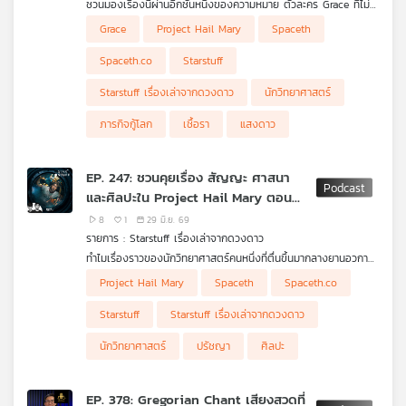
ชวนมองเรื่องนี้ผ่านอีกชั้นหนึ่งของความหมาย ตัวละคร Grace ที่ไม่
ได้เป็นเพียงนักวิทยาศาสตร์ แต่เป็นภาพแทนของการได้รับโอกาสครั้ง
ภาพประกอบจาก Amazon MGM Studios
Grace
Project Hail Mary
Spaceth
ที่สอง แต่ชวนตั้งคำถามว่า ทำไมเรื่องเล่าวิทยาศาสตร์ที่เต็มไปด้วย
สมการ เชื้อรา แสงดาว และภารกิจกู้โลก ถึงกลับพูดเรื่องจิต
Spaceth.co
Starstuff
วิญญาณของมนุษย์ได้ลึกขนาดนี้
Starstuff เรื่องเล่าจากดวงดาว
นักวิทยาศาสตร์
ภารกิจกู้โลก
เชื้อรา
แสงดาว
EP. 247: ชวนคุยเรื่อง สัญญะ ศาสนา
และศิลปะใน Project Hail Mary ตอน
แรก
8
1
29 มิ.ย. 69
รายการ : Starstuff เรื่องเล่าจากดวงดาว
ทำไมเรื่องราวของนักวิทยาศาสตร์คนหนึ่งที่ตื่นขึ้นมากลางยานอวกาศ
ถึงพาเราไปไกลกว่าวิทยาศาสตร์ และแตะคำถามเรื่องศรัทธา ศิลปะ
Project Hail Mary
Spaceth
Spaceth.co
ความหมายของการมีชีวิตอยู่ และการเป็นมนุษย์ได้ขนาดนั้น ใน
Starstuff ตอนนี้ เราชวนคุยกันถึง Project Hail Mary ผ่านมุมมอง
Starstuff
Starstuff เรื่องเล่าจากดวงดาว
ของปรัชญาและศิลปะ ไปจนถึงภาพ เสียง สี และจังหวะการเล่าเรื่อง
ที่ทำให้อวกาศไม่ได้เป็นแค่ฉากหลังของการเอาตัวรอด แต่เป็นพื้นที่ที่
นักวิทยาศาสตร์
ปรัชญา
ศิลปะ
มนุษย์ต้องเผชิญหน้ากับความโดดเดี่ยว ความหวัง และคำถามว่า
สุดท้ายแล้วเราเลือกทำสิ่งที่ถูกต้องเพราะเหตุผล เพราะศรัทธา หรือ
เพราะเราเป็นสิ่งมีชีวิตที่ยังอยากให้จักรวาลนี้มีใครอีกคนรอดไปด้วยกัน
EP. 378: Gregorian Chant เสียงสวดที่
ภาพประกอบจาก Amazon MGM Studios