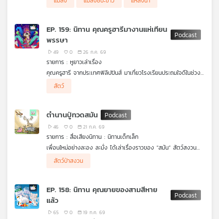
แมลง
แมลงชีปะขาว
แหล่งน้ำ
EP. 159: นิทาน คุณครูฮารีมางานแห่เทียน
พรรษา
49
0
26 ก.ค. 69
รายการ : หูยาวเล่าเรื่อง
คุณครูฮารี จากประเทศฟิลิปปินส์ มาเที่ยวโรงเรียนประถมใจดีในช่วง
วันเข้าพรรษา ทำให้รู้จักกับวันสำคัญทางพระพุทธศาสนาของไทย เด็ก
สัตว์
จึงสงสัยว่าที่ ประเทศฟิลิปปินส์มีงานแบบนี้ไหม? ครูฮารีจึงเล่าถึงงาน
Ethic Parade ที่มินดาเนา บ้านของคุณครู แต่งานนี้ไม่เกี่ยวกับ
ศาสนา เป็นการเฉลิมฉลองความหลากหลายของชาติพันธุ์ ประเทศ
ตำนานปู่ทวดสมัน
ฟิลิปปินส์
46
0
21 ก.ค. 69
นิทานหูยาวเล่าเรื่อง ผลงานร่วมผลิตระหว่าง Thai PBS Podcast
รายการ : สื่อเสียงนิทาน : นิทานเด็กเล็ก
และ มหาวิทยาลัยหอการค้าไทย (UTCC)
เพื่อนใหม่อย่างละอง ละมั่ง ได้เล่าเรื่องราวของ “สมัน” สัตว์สงวน
ของไทย ที่สูญพันธุ์จากเมืองไทยไปนานมากแล้ว เพราะการล่าของ
สัตว์ป่าสงวน
มนุษย์ที่ต้องการเขาที่สวยงามของสมัน พร้อมทั้งเล่าเรื่องราวของ
ทะเลที่ละองและละมั่งได้ฟังมา ทำให้ทั้งสามสหาย ไทไท เสือน้อยกล้า
หาญ น้องนวล ช้างน้อยใจดี และจ๊ะเอ๋ ชะนีจอมซน ยิ่งตื่นเต้นที่จะไป
EP. 158: นิทาน คุณยายของสามสีหาย
เห็นด้วยตาของตนเองสักครั้ง
แล้ว
.
ติดตามการการเอาตัวรอดเพื่อไปให้ถึงทะเลให้ได้ ใน สื่อเสียงนิทาน
65
0
19 ก.ค. 69
ชุด ไทไทไปทะเล