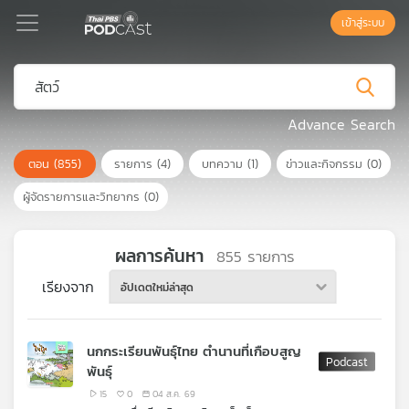
เข้าสู่ระบบ
Podcast
Advance Search
ตอน
(855)
รายการ
(4)
บทความ
(1)
ข่าวและกิจกรรม
(0)
เพล
ย์
ผู้จัดรายการและวิทยากร
(0)
ลิ
สต์
แนะนำ
ผลการค้นหา
855
รายการ
เรียงจาก
อัปเดตใหม่ล่าสุด
เพล
ย์
นกกระเรียนพันธุ์ไทย ตำนานที่เกือบสูญ
ลิ
พันธุ์
สต์
ของ
15
0
04 ส.ค. 69