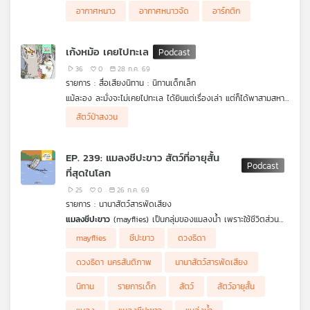
อากาศหนาว
อากาศหนาวจัด
อาร์กติก
เครือ
ข่าย
วิทยุ
เก้งหม้อ เคยไปทะเล
ไทย
36
0
28 ก.ค. 69
พี
รายการ : สื่อเสียงนิทาน : นิทานเด็กเล็ก
บี
แม้ละอง ละมั่งจะไม่เคยไปทะเล ได้ยินแต่เรื่องเล่า แต่ก็ได้พาสามสหาย
เอส
ไทไท เสือน้อยกล้าหาญ น้องนวล ช้างน้อยใจดี และจ๊ะเอ๋ ชะนีจอมซน
สัตว์ป่าสงวน
ไปพบกับ “เก้งหม้อ” ผู้ที่เคยไปเห็นทะเลมาแล้ว เพื่อหาเส้นทางไปทะเล
จากเก้งหม้อ แม้เส้นทางที่จะไปพบกับ “เก้งหม้อ” นั้น ต้องผ่านป่ารก
ครึ้ม แต่ด้วยความสามัคคีของคณะ จึงทำให้ได้พบกับ “เก้งหม้อ” และ
EP. 239: แมลงชีปะขาว สัตว์ที่อายุสั้น
แผนที่
เส้นทางไปทะเลในที่สุด
ที่สุดในโลก
วิทยุ
.
ติดตามการการเอาตัวรอดเพื่อไปให้ถึงทะเลให้ได้ ใน สื่อเสียงนิทาน
เครือ
25
0
26 ก.ค. 69
ชุด ไทไทไปทะเล
ข่าย
รายการ : นานาสัตว์สารพัดเสียง
แมลงชีปะขาว
(mayflies) เป็นกลุ่มของแมลงน้ำ เพราะใช้ชีวิตส่วน
ใหญ่เป็นตัวอ่อนอาศัยอยู่ในน้ำ และมันคือตัวชี้วัดว่าแหล่งน้ำที่นั่น
หลายประเทศเคยมีปรากฏการณ์ที่แมลงชีปะขาวพร้อมใจบินออกมา
mayflies
ชีปะขาว
ดวงธิดา
สะอาดปราศจากสารพิษ
พร้อมกันจำนานมหาศาล ซึ่งมันเป็นแมลงที่อายุสั้นมาก บินอยู่ไม่นาน
หลายคนอาจจะไม่เคยเห็นแมลงชีปะขาวมาก่อน เพราะมันมีชีวิตที่สั้น
ไม่ทันข้ามคืนก็ร่วงหล่นลงเต็มพื้นจนกลายเป็นสีขาวราวกับหิมะตก
มาก บางชนิดอาจมีชีวิตเพียงไม่กี่ชั่วโมง นั้นจึงทำให้แทบจะไม่ได้เจอ
ดวงธิดา นครสันติภาพ
นานาสัตว์สารพัดเสียง
พวกมันเลย ทำไมแมลงชีปะขาวถึงมีอายุสั้น ติดตามในรายการนานา
สัตว์สารพัดเสียง
นิทาน
รายการเด็ก
สัตว์
สัตว์อายุสั้น