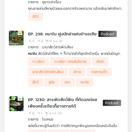
รายการ : หูยาวเล่าเรื่อง
คุณยายสามสีหายป่วยและออกจากโรงพยาบาล แล้วกลับมาพักรักษา
ตัวต่อที่บ้าน คุณแม่ให้สามสีช่วยดูแลคุณยาย โดยมีหูยาวและมาช่วย
สัตว์
ทุกคนทำหน้าที่ดูแลคุณยายอย่างสนุกสนาน แต่เมื่อถึงเวลาที่คุณยาย
ต้องรับประทานยา สามสีชอบทำยาหล่นหายและจะให้คุณยายกินยาก่อน
อาหารและหลังอาหารทีเดียวเลย คุณแม่มาเห็นเข้าเลยอธิบายเหตุผล
EP. 238: หมาใน ฝูงนักล่าแห่งป่าเอเชีย
ว่าทำไม เราต้องการกินยาก่อนและหลังอาหารให้ฟัง
17
0
18 ก.ค. 69
รายการ : นานาสัตว์สารพัดเสียง
หมาใน
สัตว์นักล่าที่ใคร ๆ ก็ว่าน่ากลัวที่สุดอีกตัวหนึ่ง พวกมันมีจมูก
รับกลิ่นที่ดีเยี่ยม เมื่อได้กลิ่นเหยื่อ มันจะรีบออกติดตามไปอย่าง
ดวงธิดา
ดวงธิดา นครสันติภาพ
นักล่า
รวดเร็ว และไล่ล่าแบบวิ่งต้อนกันเป็นทีม โดยใช้ความเร็ว ความอดทน
ช่วยกันไล่เหยื่อไปเรื่อย ๆ จนเหยื่อหมดแรง และเข้าประชิดไปจัดการ
นานาสัตว์สารพัดเสียง
นิทาน
รายการเด็ก
เหยื่อ ซึ่งพวกมันสามารถจัดการเหนื่อยขนาดใหญ่ได้ แม้พวกมันจะดู
น่ากลัว แต่ก็ยังมีมุมที่น่ารักต่อโลกและระบบนิเวศน์อีกมากมาย
สัตว์
สุนัข
หมา
หมาใน
ติดตามในรายการนานาสัตว์สารพัดเสียง
EP. 1230: สารพัดสัตว์พิษ ที่กัดฉกต่อย
เพียงครั้งเดียวก็อาจตายได้
16
1
13 ก.ค. 69
รายการ : โรงหมอ
สมัยนี้เราคงรู้กันแล้วว่า การใช้ปากดูดพิษงูออกเหมือนหนังจีนนั้น
เป็นเรื่องอันตรายมากไม่เพียงพิษจะไม่ออกมา แต่กลับซ้ำเติมความฟก