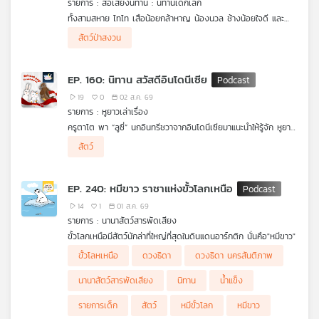
รายการ : สื่อเสียงนิทาน : นิทานเด็กเล็ก
คุณ
ทั้งสามสหาย ไทไท เสือน้อยกล้าหาญ น้องนวล ช้างน้อยใจดี และ
จ๊ะเอ๋ ชะนีจอมซน ได้เดินตามเส้นทางไปทะเล ตามที่ “เก้งหม้อ” บอก
สัตว์ป่าสงวน
ไว้ จนมาถึงแอ่งน้ำที่เป็นที่อาศัยของ “นกกระเรียนพันธุ์ไทย” ที่รอดจา
เพลง
กกการสูญพันธุ์ ด้วยการช่วยเหลือจากมนุษย์ที่เพาะพันธุ์ขึ้นมาใหม่
ทำให้ทั้งสามจึงได้รู้ว่ามนุษย์มีทั้งดีและไม่ดีต่อสัตว์ป่าและธรรมชาติ
EP. 160: นิทาน สวัสดีอินโดนีเซีย
.
ติดตามการเอาตัวรอดเพื่อไปให้ถึงทะเลให้ได้ ใน สื่อเสียงนิทาน ชุด
19
0
02 ส.ค. 69
ไทไทไปทะเล
บทความ
รายการ : หูยาวเล่าเรื่อง
ครูตาโต พา “ลูซี่” นกอินทรีชวาจากอินโดนีเซียมาแนะนำให้รู้จัก หูยาว
และสามสี จึงได้สนุกกับการฝึกพูดทักทายภาษาอินโดนีเซียอย่าง
นิทานหูยาวเล่าเรื่อง ผลงานร่วมผลิตระหว่าง Thai PBS Podcast
สัตว์
"Selamat" และเรียนรู้วัฒนธรรมการทักทายด้วยการแตะหน้าอกแทน
และ มหาวิทยาลัยหอการค้าไทย (UTCC)
ข่าว
การไหว้ รวมถึงความหมายของคำว่า "สันติ" ที่เริ่มง่าย ๆ จากการยิ้ม
และการไม่ทะเลาะกัน ทำให้เด็ก ๆ เข้าใจว่าแม้ภาษาและท่าทางจะต่างกัน
และ
EP. 240: หมีขาว ราชาแห่งขั้วโลกเหนือ
แต่ความปรารถนาดีที่เป็นจุดเริ่มต้นของมิตรภาพนั้นเหมือนกันทุก
กิจกรรม
ประเทศ
14
1
01 ส.ค. 69
รายการ : นานาสัตว์สารพัดเสียง
ขั้วโลกเหนือมีสัตว์นักล่าที่ใหญ่ที่สุดในดินแดนอาร์กติก นั่นคือ"หมีขาว"
เกี่ยว
พวกมันมีร่างกายที่ทนทานต่อสภาพอากาศหนาวเย็นได้อย่างน่าทึ่ง ซึ่ง
ขั้วโลหเหนือ
ดวงธิดา
ดวงธิดา นครสันติภาพ
ขั้วโลกเหนือมีสภาพอากาศหนาวจัด โดยมีอุณหภูมิเฉลี่ยประมาณ
กับ
-40 องศาเซลเซียส ทำไมหมีขาวถึงอาศัยอยู่ในสภาพอากาศที่หนาว
เรา
นานาสัตว์สารพัดเสียง
นิทาน
น้ำแข็ง
จัดได้ขนาดนี้ ติดตามในรายการนานาสัตว์สารพัดเสียง
รายการเด็ก
สัตว์
หมีขั้วโลก
หมีขาว