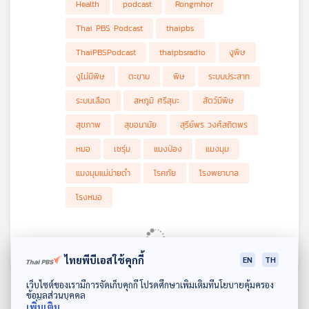
Health
podcast
Rongmhor
ซ้ำบนผิวหนังมากขึ้นจนเสี่ยงต่อการติดเชื้อที่อาจไปสู่การเสียชีวิตได้
หรือแม้แต่ความเชื่อที่ว่าเอาดินมาพอกปิดแผลก็เป็นความเชื่อที่ผิด
Thai PBS Podcast
thaipbs
สำหรับพิษงูหากโดนฉกกัดจะมีผลหรืออาการอะไร เซรุ่มต้องฉีดทุกคน
ที่โดนหรือไม่ งูชนิดใดต้องมาตรวจเลือดตามที่หมอสั่ง ที่สำคัญ
ThaiPBSPodcast
thaipbsradio
งูพิษ
แมงมุมแม่ม่ายดำที่ว่าร้าย กลับไม่ร้ายเท่าอีกสายพันธุ์คือชนิดใด
รายการ โรงหมอ เล่าให้ฟังค่ะ
งูไม่มีพิษ
ตะขาบ
พิษ
ระบบประสาท
ระบบเลือด
สหภูมิ ศรีสุมะ
สัตว์มีพิษ
สุขภาพ
สุขอนามัย
สุรีย์พร วงศ์สถิตพร
หมอ
เซรุ่ม
แมงป่อง
แมงมุม
แมงมุมแม่ม่ายดำ
โรคภัย
โรงพยาบาล
โรงหมอ
EP. 157: นิทาน สามสีอยากไปเยี่ยมคุณ
ยาย
ไทยพีบีเอสใช้คุกกี้
EN
TH
81
0
12 ก.ค. 69
ดาวน์โหลด Thai PBS Podcast Application
รายการ : หูยาวเล่าเรื่อง
เว็บไซต์ของเรามีการจัดเก็บคุกกี้ โปรดศึกษาเพิ่มเติมที่นโยบายคุ้มครอง
ข้อมูลส่วนบุคคล
คุณยายสามสีผ่าไส้ติ่ง คุณแม่ของสามสีจะไปเยี่ยมคุณยายที่โรง
เพิ่มเติม