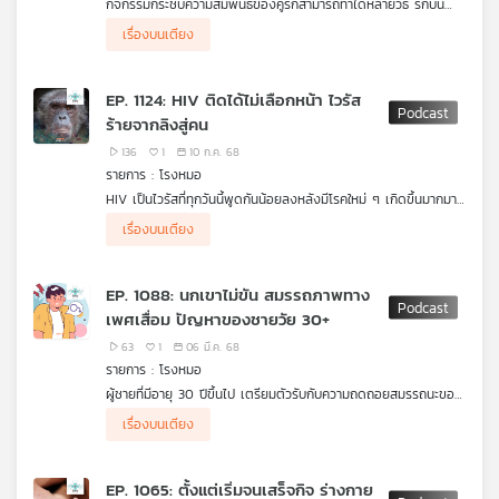
กิจกรรมกระชับความสัมพันธ์ของคู่รักสามารถทำได้หลายวิธี รักบน
คุณ
เตียงจากการมีเพศสัมพันธ์ ก็เป็นอีกกิจกรรมที่สามารถกระชับรักได้
เรื่องบนเตียง
เป็นอย่างดี แต่ก็เป็นเรื่องทางเทคนิค ความคิดสร้างสรรค์ หรือวิธีการ
ของแต่ละคน แต่เชื่อหรือไม่ว่า การจะเพิ่มความสุขจากกิจกรรมนี้ได้
มากขึ้นมีความตื้นหรือลึกเข้ามาเกี่ยวข้องด้วย เรื่องนี้สำคัญมากต่อ
เพลง
EP. 1124: HIV ติดได้ไม่เลือกหน้า ไวรัส
ความสัมพันธ์ขนาดนั้นจริงหรือ ? รายการ โรงหมอ เล่าให้ฟังค่ะ
ร้ายจากลิงสู่คน
136
1
10 ก.ค. 68
บทความ
รายการ : โรงหมอ
HIV เป็นไวรัสที่ทุกวันนี้พูดกันน้อยลงหลังมีโรคใหม่ ๆ เกิดขึ้นมากมาย
แม้มียาต้านหรือความรู้เรื่องนี้เข้าถึงได้ง่ายแต่สถานการณ์ในตอนนี้ก็ใช่
ลิง เป็นต้นกำเนิดของไวรัส HIV เมื่อยู่ในตัวลิงเราเรียกไวรัสชนิดนี้ว่า
เรื่องบนเตียง
ว่าจะดีขึ้นหรือหายไปจากโลกนี้
SIV โดยไม่ทำอันตรายใด ๆ กับลิงเลย ทวีปแอฟริกาเป็นจุดเริ่มต้น
ข่าว
เกิดจากกิจกรรมของมนุษย์ออกล่าลิงเพื่อมาเป็นอาหาร เกิดการต่อสู้
แล้วติดเชื้อจาก #สารคัดหลั่ง จากลิงเข้าสู่บาดแผลมนุษย์ หรือเกิด
และ
EP. 1088: นกเขาไม่ขัน สมรรถภาพทาง
จากคนไปมีเซ็กส์กับลิงซึ่งเป็นรสนิยมส่วนตัวของคนบางกลุ่มที่ชอบมี
กิจกรรม
เพศเสื่อม ปัญหาของชายวัย 30+
อะไรกับสัตว์ ทุกวันนี้การติดไวรัส HIV 80% มาจากการมี #เพศ
สัมพันธ์ ไวรัสจะทำให้ภูมิคุ้มกันในร่างกายลดต่ำลง เมื่อร่างกายไม่แข็ง
63
1
06 มี.ค. 68
แรง โรคฉวยโอกาสจึงเกิดขึ้นนำไปสู่ภาวะที่เราเรียกว่า เอดส์ อีกเรื่อง
รายการ : โรงหมอ
ที่ต้องรู้ ออรัสเซ็กส์ ก็ไม่ได้ปลอดภัยอย่างที่คิด รายการ โรงหมอ
เกี่ยว
ผู้ชายที่มีอายุ 30 ปีขึ้นไป เตรียมตัวรับกับความถดถอยสมรรถนะของ
เล่าให้ฟังค่ะ
กับ
น้องชายตัวดีไว้ด้วย เพราะนอกจากฮอร์โมนที่ลดลงแล้ว ยังมีปัจจัย
เรื่องบนเตียง
อื่น ๆ ที่อาจทำให้เกิดปัญหาความบกพร่องทางเพศ
เรา
ความบกพร่องทางเพศ เรียกอีกอย่างว่า สมรรถภาพทางเพศเสื่อม
EP. 1065: ตั้งแต่เริ่มจนเสร็จกิจ ร่างกาย
เป็นภาวะที่สร้างบาดแผลอันปวดร้าวลึกในจิตใจแบบบอกใครไม่ได้ เมื่อ