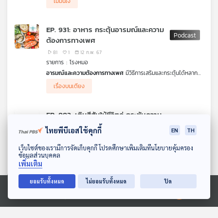
ไม่มั่นใจ
EP. 931: อาหาร กระตุ้นอารมณ์และความ
ต้องการทางเพศ
81
1
12 ก.พ. 67
รายการ : โรงหมอ
อารมณ์และความต้องการทางเพศ
มีวิธีการเสริมและกระตุ้นได้หลาก
หลายวิธีตามแต่ละคนจะถนัดหรือชอบ ซึ่งอาหารเป็นอีกหนึ่งวิธีง่าย ๆ
อาหารทะเล
เป็นกลุ่มอาหารที่มีการศึกษาค้นคว้าแล้วพบว่า สามารถ
เรื่องบนเตียง
ที่ช่วยเพิ่มและเสริมกิจกรรมรักบนเตียงได้อย่างดี
ช่วยเพิ่มหรือเสริมสร้างอารมณ์และความต้องการทางเพศได้อย่างดี
ยังมีอาหารชนิดใดบ้างที่ช่วยเพิ่มและเสริมอารมณ์ความต้องการทาง
โดยเฉพาะ
เพศ หาได้ง่าย ใกล้ตัว บางชนิดแค่เข้าครัวก็หาได้ รายการโรงหมอ
หอยนางรม
จัดเป็นอาหารโด๊ปชั้นดีเพราะมีแร่ธาตุสังกะสี
ช่วยเพิ่มฮอร์โมน #เทสโทสเตอโรน (#Testosterone) ช่วยเพิ่ม
เล่าให้ฟังค่ะ
EP. 883: เติมสีสันให้ชีวิตคู่ กระชับความ
ปริมาณอสุจิ และเพิ่มอารมณ์ทางเพศ หรือแม้แต่
ผักโขม
ที่ช่วยเพิ่ม
สัมพันธ์ผ่านรักบนเตียง
การไหลเวียนของเลือด และขยายหลอดเลือด ทำให้องคชาตแข็งตัว
** แต่เตือนไว้ก่อนนะคะ อาหารทุกชนิด ต้องกินในปริมาณที่พอเหมาะ
ไทยพีบีเอสใช้คุกกี้
EN
TH
ได้นาน ปฏิบัติภารกิจได้ยาวนานขึ้น
พอดี จึงจะส่งผลดีต่อสุขภาพ ต้องรู้ว่ากินอะไรได้หรือไม่ได้ ไม่เช่น
67
1
23 ต.ค. 66
นั้นอาจได้โรค อาการ หรือเข้าโรงพยาบาลก็ได้ค่ะ
ดาวน์โหลด Thai PBS Podcast Application
รายการ : โรงหมอ
เว็บไซต์ของเรามีการจัดเก็บคุกกี้ โปรดศึกษาเพิ่มเติมที่นโยบายคุ้มครอง
ข้อมูลส่วนบุคคล
การมี
เพศสัมพันธ์ (SEX)
เป็นกิจกรรมกระชับและเชื่อมสัมพันธ์ที่แนบ
เพิ่มเติม
ชิดที่สุด ผ่านอารมณ์และความรู้สึกที่แตกต่างกันไปในความสัมพันธ์
เรื่องบนเตียง
ของแต่ละคน การศึกษาพบว่า การมีเพศสัมพันธ์กับคนที่รักไม่ว่าจะ
ยอมรับทั้งหมด
ไม่ยอมรับทั้งหมด
ปิด
เป็นผู้ชายหรือผู้หญิง จะให้ความรู้สึกถึง
การร่วมรักมากกว่าแค่การร่วม
เพศ
ซึ่งแตกต่างจากสถานะหรือสถานการณ์อื่นที่รู้สึกเพียงแค่การ
EP. 807: สถานะความสัมพันธ์ระหว่าง
Ⓒ 2020 องค์การกระจายเสียงและแพร่ภาพสาธารณะแห่งประเทศไทย
ร่วมเพศอย่างเดียว โดยเฉพาะอย่างยิ่งเรื่องของระดับและท่าทางต่าง
เพื่อนแบบ Friend with Benefit (FWB)
ๆ ที่เพิ่มความสัมพันธ์ให้แนบชิดและลึกซึ้งได้ดียิ่งขึ้น ซึ่งก็ขึ้นอยู่กับ