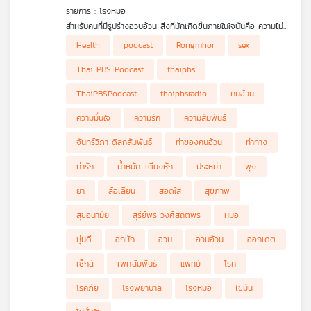
รายการ : โรงหมอ
สำหรับคนที่มีรูปร่างอวบอ้วน สิ่งที่มักเกิดขึ้นภายในใจนั่นคือ ความไม่
มั่นใจ ซึ่งส่งผลกระทบต่อการใช้ชีวิต การพบปะสังสรรค์ หรือการ
Health
podcast
Rongmhor
sex
สร้างความสัมพันธ์กับผู้คนภายนอก จึงมักมีปัญหาในเรื่องความรัก
ความสัมพันธ์ หรือแม้แต่เรื่องบนเตียง
Thai PBS Podcast
thaipbs
โดยทั่วไปแล้ว คนอ้วนมักมีบุคลิกที่น่ารัก อบอุ่น น่ากอด เป็น
ThaiPBSPodcast
thaipbsradio
คนอ้วน
หมอนข้าง พุงนุ่ม ๆ หนุนหัวได้ มักเป็นคนอารมณ์ดี แต่กลับมีความ
ประหม่าในเรื่องรูปร่างของตัวเอง แม้มีความกลัวเหล่านี้อยู่ในใจ แต่ทำ
ความมั่นใจ
ความรัก
ความสัมพันธ์
อย่างไรให้มีความมั่นใจในความสัมพันธ์มากขึ้น รวมถึงเรื่องบนเตียง
ท่าไหนเหมาะเติมไฟให้ความรักของคนรูปร่างอวบอ้วนมากที่สุด
จันทร์วิภา ดิลกสัมพันธ์
ท่าของคนอ้วน
ท่าทาง
รายการโรงหมอ เล่าให้ฟังค่ะ
ท่ารัก
น้ำหนัก .เตียงหัก
ประหม่า
พุง
ยา
ล้อเลียน
สอดใส่
สุขภาพ
สุขอนามัย
สุรีย์พร วงศ์สถิตพร
หมอ
หุ่นดี
อกหัก
อวบ
อวบอ้วน
ออกเดต
เซ็กส์
เพศสัมพันธ์
แพทย์
โรค
โรคภัย
โรงพยาบาล
โรงหมอ
ไขมัน