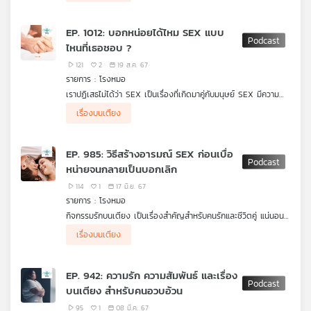
การอ้อน เป็นหนึ่งในพฤติกรรมการแสดงออกถึงความรัก โดยเฉพาะ
EP. 1012: บอกหน่อยได้ไหม SEX แบบ
คนที่เป็นแฟนกัน แต่ละคนมีวิธีการแสดงออกไม่เหมือนกัน บางคนไม่
ไหนที่เธอชอบ ?
แสดงออกเลยจนทำให้แฟนของเราเข้าใจผิดได้ว่า "ไม่รักหรือเปล่า"
หรือบางคนแสดงออกจนล้นจนกลายเป็นเรื่องรำคาญ ก็ทำให้เข้าใจผิด
121
2
19 ส.ค. 67
ในความรักได้เช่นกัน แล้วจะอ้อนแบบไหนให้พอดีแถมแฟนยังรักยัง
รายการ : โรงหมอ
หลง กับ 10 วิธีที่รายการ โรงหมอ
เราปฏิเสธไม่ได้ว่า SEX เป็นเรื่องที่เกิดมาคู่กับมนุษย์ SEX มีความ
สำคัญอย่างมากต่อชีวิตคู่สามารถส่งผลต่อความสัมพันธ์ในทุกสถานะ
เรื่องบนเตียง
ยิ่งถ้ารู้ว่าคู่ของเราชอบอะไรแล้วตอบสนองได้ ความสัมพันธ์มักยืนยง
คงกระพันยาวนาน แต่เราจะรู้ได้อย่างไรว่าคู่ของเรานั้นชอบแบบไหน
รายการ โรงหมอ
EP. 985: วิธีสร้างอารมณ์ SEX ก่อนเบื่อ
หน่ายจนกลายเป็นบอกเลิก
114
1
17 มิ.ย. 67
รายการ : โรงหมอ
กิจกรรมรักบนเตียง เป็นเรื่องสำคัญสำหรับคนรักและชีวิตคู่ แน่นอน
ในตอนที่คบหากันใหม่ ๆ สิ่งนี้เป็นเรื่องร้อนแรงเร้าใจ แต่พอนานวัน
เรื่องบนเตียง
หากอะไรที่เหมือนเดิม ทำเหมือนเดิม ท่าทางเดิม ไม่มีการเพิ่มเติมหรือ
เปลี่ยนแปลง ก็เกิดความเบื่อหน่ายในชีวิตคู่ได้ จนอาจกลายเป็น
โรค
เบื่อเซ็กส์
จนท่ามาตรฐานบางท่า อาจกลายเป็นท่าสิ้นคิดไปแล้ว เราจะ
EP. 942: ความรัก ความสัมพันธ์ และเรื่อง
สร้างบรรยากาศและอารมณ์กิจกรรมรักบนเตียงได้อย่างไร มีความ
บนเตียง สำหรับคนอวบอ้วน
สำคัญและสัมพันธ์กับชีวิตคู่อย่างไรบ้าง รายการ โรงหมอ
95
1
08 มี.ค. 67