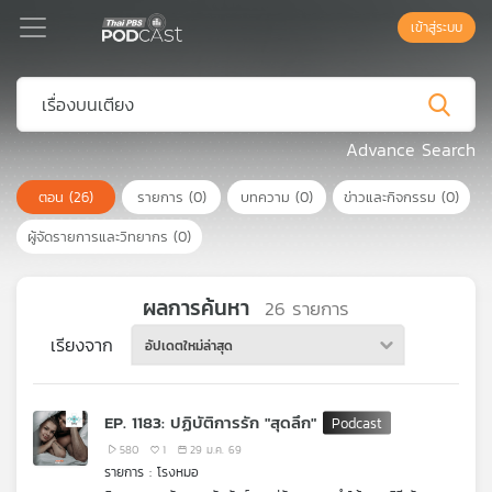
เข้าสู่ระบบ
Podcast
Advance Search
ตอน
(26)
รายการ
(0)
บทความ
(0)
ข่าวและกิจกรรม
(0)
เพล
ย์
ผู้จัดรายการและวิทยากร
(0)
ลิ
สต์
แนะนำ
ผลการค้นหา
26
รายการ
เรียงจาก
อัปเดตใหม่ล่าสุด
เพล
ย์
EP. 1183: ปฏิบัติการรัก "สุดลึก"
ลิ
สต์
580
1
29 ม.ค. 69
รายการ : โรงหมอ
ของ