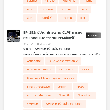
Selamat
กระต่าย
การทักทาย
การไหว้
"Selamat" และเรียนรู้วัฒนธรรมการทักทายด้วยการแตะหน้าอกแทน
และ มหาวิทยาลัยหอการค้าไทย (UTCC)
เครือ
การไหว้ รวมถึงความหมายของคำว่า "สันติ" ที่เริ่มง่าย ๆ จากการยิ้ม
นิทาน
นิทานเด็ก
วัฒนธรรม
สัตว์
ข่าย
และการไม่ทะเลาะกัน ทำให้เด็ก ๆ เข้าใจว่าแม้ภาษาและท่าทางจะต่างกัน
วิทยุ
แต่ความปรารถนาดีที่เป็นจุดเริ่มต้นของมิตรภาพนั้นเหมือนกันทุก
สันติ
อินโดนีเซีย
เล่านิทาน
แมว
ประเทศ
ไทย
พี
EP. 252: อัปเดทโครงการ CLPS การส่ง
บี
ยานเอกชนไปลงจอดบนดวงจันทร์ปี
เอส
2026
5
1
01 ส.ค. 69
รายการ : Starstuff เรื่องเล่าจากดวงดาว
หลังผ่านทั้งภารกิจที่ลงจอดสำเร็จ ลงแบบเอียง ๆ และบางลำไปไม่
แผนที่
ถึงพื้นผิว ปี 2026 กำลังจะเป็นอีกปีสำคัญของ Commercial Lunar
Astrobotic
Blue Ghost Mission 2
วิทยุ
Payload Services หรือ CLPS เมื่อ NASA วางแผนส่งภารกิจ
เครือ
เอกชนอย่างน้อย 4 ชุดไปยังดวงจันทร์ ได้แก่ Blue Moon Mark 1
Blue Moon Mark 1
blue origin
CLPS
ข่าย
ของ Blue Origin, Griffin-1 ของ Astrobotic, IM-3 ของ
Intuitive Machines และ Blue Ghost Mission 2 ของ Firefly
Commercial Lunar Payload Services
Aerospace โดยแต่ละภารกิจไม่ได้เพียงขนอุปกรณ์วิทยาศาสตร์ แต่
จะเริ่มทดสอบระบบขนส่ง การสำรวจ และโครงสร้างพื้นฐานที่จำเป็น
Firefly Aerospace
Griffin-1
NASA
ต่อการกลับไปอาศัยบนดวงจันทร์ในระยะยาว
ntuitive Machines
Spaceth
Spaceth.co
Starstuff
Starstuff เรื่องเล่าจากดวงดาว