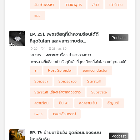
นิทานหูยาวเล่าเรื่อง ผลงานร่วมผลิตระหว่าง Thai PBS Podcast
วันเข้าพรรษา
ศาสนาพุทธ
สัตว์
เล่านิทาน
และ มหาวิทยาลัยหอการค้าไทย (UTCC)
แมว
EP. 251: เพชรวัสดุที่นำความร้อนได้ดี
ที่สุดในโลก และผลกระทบต่อ
อุตสาหกรรมจากสงครามสู่ยุคเอไอ
29
1
25 ก.ค. 69
รายการ : Starstuff เรื่องเล่าจากดวงดาว
เพชรอาจขึ้นชื่อว่าเป็นวัสดุที่แข็งที่สุดชนิดหนึ่งในโลก แต่คุณสมบัติที่
สำคัญไม่แพ้กัน คือการเป็นหนึ่งในวัสดุที่นำความร้อนได้ดีที่สุด ตั้งแต่
ai
Heat Spreader
semiconductor
การพัฒนาเพชรสังเคราะห์ในช่วงสงครามเย็น เพื่อใช้กับงาน
อุตสาหกรรมและเทคโนโลยีทางทหาร มาจนถึงยุคที่ชิป AI กำลัง
Spaceth
Spaceth.co
Starstuff
เผชิญกำแพงเรื่องความร้อน เพชรกำลังกลับมาเป็นวัสดุสำคัญอีก
ครั้ง ทั้งในฐานะ Heat Spreader, Substrate และส่วนประกอบของ
Starstuff เรื่องเล่าจากดวงดาว
Substrate
Semiconductor รุ่นใหม่
Starstuff ตอนนี้ พาไปดูว่าเหตุใดเพชรจึงระบายความร้อนได้ดีขนาด
ความร้อน
ชิป AI
สงครามเย็น
อัญมณี
นั้น สงครามมีส่วนผลักดันอุตสาหกรรมเพชรสังเคราะห์อย่างไร และ
เพราะอะไรอนาคตของ AI อาจไม่ได้ขึ้นอยู่กับแค่การสร้างชิปให้เร็วขึ้น
เพชร
เพชรสังเคราะห์
แต่รวมถึงการหาวิธีพาความร้อนออกจากชิปให้ทันด้วย
EP. 17: อ้ายมาปีนวัง จุดอ่อนของระบบ
ป้องกันภัย