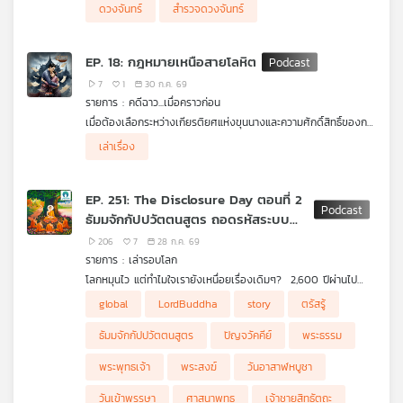
ดวงจันทร์
สำรวจดวงจันทร์
EP. 18: กฎหมายเหนือสายโลหิต
7
1
30 ก.ค. 69
รายการ : คดีฉาว...เมื่อคราวก่อน
เมื่อต้องเลือกระหว่างเกียรติยศแห่งขุนนางและความศักดิ์สิทธิ์ของกฏ
หมาย กับทายาทสืบสายเลือดของตนที่ต้องถูกตัดสินจบชีวิต นำมาซึ่ง
เล่าเรื่อง
ความทุกข์แสนสาหัสนี้มีเหตุผลใดอยู่เบื้องหลัง เผยลับลมคมในจากคดี
ที่เกิดขึ้นในรั้วในวังที่อาจมีมากกว่าการลักลอบส่งเพลงยาว เจ้าจอมอิ่ม
เป็นธิดาของพระยามหาเทพ (ปาน) เข้ารับราชการฝ่ายในในรัชกาลที่ 3
EP. 251: The Disclosure Day ตอนที่ 2
ต่อมาได้เกิดคดีลอบส่งเพลงยาวเชิงชู้สาวกับ พระสุริยภักดี (สนิท
ธัมมจักกัปปวัตตนสูตร ถอดรหัสระบบ
บุนนาค) บุตรสมเด็จเจ้าพระยาบรมมหาพิไชยญาติ (ทัต บุนนาค) ถึง
แม้ทั้งคู่จะมิเคยนัดออกไปเจอหรือพูดจากันโดยลำพัง แต่ทั้งคู่ก็ต้อง
ปฏิบัติการดับทุกข์
206
7
28 ก.ค. 69
ถูกตัดสินโทษประหารชีวิตตามบทพระกฤษฎีกาที่ว่า ชายใดบังอาจสม
รายการ : เล่ารอบโลก
รักด้วยนางใน ก็ให้ประหารชีวิตเสียทั้งชายหญิง เหตุการณ์การลอบ
โลกหมุนไว แต่ทำไมใจเรายังเหนื่อยเรื่องเดิมๆ? 2,600 ปีผ่านไป
ส่งเพลงยาวนี้กลายเป็น “คดีดัง” ใน พ.ศ. 2381 เป็นข่าวดังที่โจษกัน
เทคโนโลยีเปลี่ยนจากหน้ามือเป็นหลังมือ แต่ทำไมมนุษย์ยุคนี้ยังเจ็บ
"Sound generated by AI via (suno) on (28/07/2569)"
ไปทั่วทั้งพระนคร
global
LordBuddha
story
ตรัสรู้
ปวด เครียด และตกหลุมพรางความทุกข์แบบเดียวกับคนยุคโบราณ?
.
ธัมมจักกัปปวัตตนสูตร
ปัญจวัคคีย์
พระธรรม
เพราะเรามีสมาร์ตโฟนรุ่นใหม่ล่าสุด แต่ยังใช้ "ระบบปฏิบัติการทางใจ"
ที่ไม่ได้อัปเดต!
พระพุทธเจ้า
พระสงฆ์
วันอาสาฬหบูชา
.
ในวันอาสาฬหบูชา พระพุทธเจ้าไม่ได้แค่แสดงธรรม แต่ทรงมอบ
วันเข้าพรรษา
ศาสนาพุทธ
เจ้าชายสิทธัตถะ