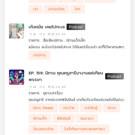
"เครื่องมือถอดรหัสจิตวิทยาและเบรกมือทางจิตวิญญาณ" ที่จะ
เปลี่ยนคุณจาก "เหยื่อของสถานการณ์" ให้กลายเป็น "ผู้ควบคุมชีวิต
เล่า
เล่ารอบโลก
โลก
ตนเอง"
.
มาร่วมตั้งคำถาม กระตุกความคิด และค้นหาทางออกจากความผันผวน
เก้งหม้อ เคยไปทะเล
ของโลกยุคปัจจุบันใน เล่ารอบโลก
36
0
28 ก.ค. 69
รายการ : สื่อเสียงนิทาน : นิทานเด็กเล็ก
แม้ละอง ละมั่งจะไม่เคยไปทะเล ได้ยินแต่เรื่องเล่า แต่ก็ได้พาสามสหาย
ไทไท เสือน้อยกล้าหาญ น้องนวล ช้างน้อยใจดี และจ๊ะเอ๋ ชะนีจอมซน
เล่านิทาน
ไปพบกับ “เก้งหม้อ” ผู้ที่เคยไปเห็นทะเลมาแล้ว เพื่อหาเส้นทางไปทะเล
จากเก้งหม้อ แม้เส้นทางที่จะไปพบกับ “เก้งหม้อ” นั้น ต้องผ่านป่ารก
ครึ้ม แต่ด้วยความสามัคคีของคณะ จึงทำให้ได้พบกับ “เก้งหม้อ” และ
EP. 159: นิทาน คุณครูฮารีมางานแห่เทียน
เส้นทางไปทะเลในที่สุด
พรรษา
.
ติดตามการการเอาตัวรอดเพื่อไปให้ถึงทะเลให้ได้ ใน สื่อเสียงนิทาน
49
0
26 ก.ค. 69
ชุด ไทไทไปทะเล
รายการ : หูยาวเล่าเรื่อง
คุณครูฮารี จากประเทศฟิลิปปินส์ มาเที่ยวโรงเรียนประถมใจดีในช่วง
วันเข้าพรรษา ทำให้รู้จักกับวันสำคัญทางพระพุทธศาสนาของไทย เด็ก
Ethic Parade
กระต่าย
ชาติพันธุ์
นิทาน
จึงสงสัยว่าที่ ประเทศฟิลิปปินส์มีงานแบบนี้ไหม? ครูฮารีจึงเล่าถึงงาน
Ethic Parade ที่มินดาเนา บ้านของคุณครู แต่งานนี้ไม่เกี่ยวกับ
นิทานเด็ก
ฟิลิปปินส์
มินดาเนา
ศาสนา เป็นการเฉลิมฉลองความหลากหลายของชาติพันธุ์ ประเทศ
ฟิลิปปินส์
วัฒนธรรมไทย
วันสำคัญทางพระพุทธศาสนา