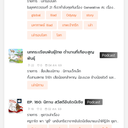
รายการ : เล่ารอบโลก
คุณ
ในยุคศตวรรษที่ 21 ที่เรากำลังคุยกันเรื่อง Generative AI, เรื่อง
ปัญญาประดิษฐ์ครองโลก, เรื่องการเปลี่ยนผ่านพลังงานสะอาด, หรือ
เราอยากจะบอกคุณว่า มหากาพย์ทั้งสองเรื่อง Iliad และ Odyssy นี้
global
Iliad
Odyssy
story
เรื่องความตึงเครียดทางภูมิศาสตร์การเมืองระหว่างมหาอำนาจยุคใหม่
ไม่ใช่แค่ "นิทานปรัมปรา" หรือวรรณกรรมสำหรับท่องจำเพื่อสอบ
ถ้าเราอยากเข้าใจว่า ทำไมสหรัฐอเมริกาและชาติตะวันตกจึงให้คุณค่า
เพลง
ทำไมเรายังต้องย้อนกลับไปเล่าเรื่องศึกสงครามระหว่างกรีกกับทรอย?
วรรณคดีอังกฤษ แต่มันคือ "พิมพ์เขียวทางความคิด" (Intellectual
กับสิทธิและเสรีภาพของปัจเจกบุคคลอย่างสุดโต่ง? ทำไมพวกเขาจึง
มหากาพย์ Iliad
เทพเจ้ากรีก
เล่า
ทำไมเราต้องไปฟังเรื่องราวของฮีโร่ แม่ทัพ และเทพเจ้ากรีกโบราณ
Blueprint) หรือจะเรียกว่าเป็น "ดีเอ็นเอเชิงอารยธรรม"
หมกมุ่นกับการสร้าง "ระเบียบโลกที่ยึดถือ กฎเกณฑ์" (Rule-Based
ด้วย?
(Civilizational DNA) ที่หล่อหลอมวิธีคิด ค่านิยม ระบบกฎหมาย
Order)? ทำไมสิทธิทางทะเลและการคุมช่องแคบทางยุทธศาสตร์ถึง
เล่ารอบโลก
โลก
ยุทธศาสตร์ทางทะเล ตลอดจนพฤติกรรมทางการเมืองระหว่าง
กลายเป็นเรื่องที่เขายอมหักไม่ยอมงอ? คำตอบของคำถามยุคปัจจุบัน
ประเทศของโลกตะวันตกมานานกว่า 28 ศตวรรษ!
เหล่านี้ ถูกซ่อนไว้อย่างแนบเนียนในมหากาพย์ของโฮเมอร์
บทความ
นกกระเรียนพันธุ์ไทย ตำนานที่เกือบสูญ
พันธุ์
ข่าว
22
0
04 ส.ค. 69
รายการ : สื่อเสียงนิทาน : นิทานเด็กเล็ก
และ
ทั้งสามสหาย ไทไท เสือน้อยกล้าหาญ น้องนวล ช้างน้อยใจดี และ
กิจกรรม
จ๊ะเอ๋ ชะนีจอมซน ได้เดินตามเส้นทางไปทะเล ตามที่ “เก้งหม้อ” บอก
เล่านิทาน
ไว้ จนมาถึงแอ่งน้ำที่เป็นที่อาศัยของ “นกกระเรียนพันธุ์ไทย” ที่รอดจา
กกการสูญพันธุ์ ด้วยการช่วยเหลือจากมนุษย์ที่เพาะพันธุ์ขึ้นมาใหม่
ทำให้ทั้งสามจึงได้รู้ว่ามนุษย์มีทั้งดีและไม่ดีต่อสัตว์ป่าและธรรมชาติ
เกี่ยว
EP. 160: นิทาน สวัสดีอินโดนีเซีย
.
กับ
ติดตามการเอาตัวรอดเพื่อไปให้ถึงทะเลให้ได้ ใน สื่อเสียงนิทาน ชุด
19
0
02 ส.ค. 69
เรา
ไทไทไปทะเล
รายการ : หูยาวเล่าเรื่อง
ครูตาโต พา “ลูซี่” นกอินทรีชวาจากอินโดนีเซียมาแนะนำให้รู้จัก หูยาว
และสามสี จึงได้สนุกกับการฝึกพูดทักทายภาษาอินโดนีเซียอย่าง
นิทานหูยาวเล่าเรื่อง ผลงานร่วมผลิตระหว่าง Thai PBS Podcast