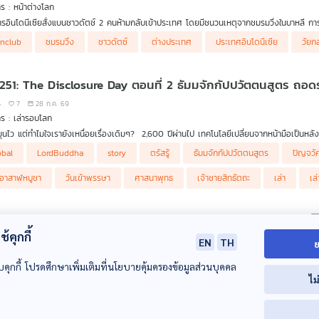
ร : หน้าต่างโลก
รอินโดนีเซียสั่งแบนชาวดัตช์ 2 คนห้ามกลับเข้าประเทศ โดยมีชนวนเหตุจากชมรมวิ่งในบาหลี กา
างคนเพื่ออายุที่ยืนยาว
nclub
ชมรมวิ่ง
ชาวดัตซ์
ต่างประเทศ
ประเทศอินโดนีเซีย
วัยก
 251: The Disclosure Day ตอนที่ 2 ธัมมจักกัปปวัตตนสูตร ถอดร
5
7
28 ก.ค. 69
ร : เล่ารอบโลก
ุนไว แต่ทำไมใจเรายังเหนื่อยเรื่องเดิมๆ? 2,600 ปีผ่านไป เทคโนโลยีเปลี่ยนจากหน้ามือเป็นหล
นยุคโบราณ?
nd generated by AI via (suno) on (28/07/2569)"
obal
LordBuddha
story
ตรัสรู้
ธัมมจักกัปปวัตตนสูตร
ปัญจวัค
รามีสมาร์ตโฟนรุ่นใหม่ล่าสุด แต่ยังใช้ "ระบบปฏิบัติการทางใจ" ที่ไม่ได้อัปเดต!
นอาสาฬหบูชา
วันเข้าพรรษา
ศาสนาพุทธ
เจ้าชายสิทธัตถะ
เล่า
เล
อาสาฬหบูชา พระพุทธเจ้าไม่ได้แค่แสดงธรรม แต่ทรงมอบ "เครื่องมือถอดรหัสจิตวิทยาและเบรกม
มชีวิตตนเอง"
 in Bangkok 2026 กับ ธนกฤต ศรีวิลาศ จาก The Principia
้คุกกี้
มตั้งคำถาม กระตุกความคิด และค้นหาทางออกจากความผันผวนของโลกยุคปัจจุบันใน เล่ารอบโล
1
28 ก.ค. 69
EN
TH
ย
ร : Eureka ท่องโลกวิทยาการ
บคุกกี้ โปรดศึกษาเพิ่มเติมที่นโยบายคุ้มครองข้อมูลส่วนบุคคล
ยการ
Eureka ท่องโลกวิทยาการ
ตอนนี้ ธนกฤต ศรีวิลาศ หรือ เต้ CEO และผู้ร่วมก่อตั้งสื่อวิทย
ไม
รมนี้ร่วมกับกรุงเทพมหานคร โดย จะชวนทุกคนทำความรู้จักประวัติการสื่อสารวิทยาศาสตร์ไทย 
reka
Eureka ท่องโลกวิทยาการ
library podcast
librarypodcast
po
กสื่อสารวิทยาศาสตร์ไทยในปัจจุบันที่มีความหลากหลายมากยิ่งขึ้น นอกจากผู้ที่ชื่นชอบวิทยาศาสต
ักสื่อสารวิทยาศาสตร์ก็ยังเป็นอีกหนึ่งอาชีพในปัจจุบันที่เริ่มหาเลี้ยงตัวได้ในยุคที่ใครก็สร้างคอ
aipbs
ThaiPBSPodcast
The Principia
wit in bangkok
wit in