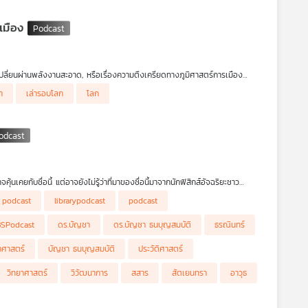
เมือง
รเปลี่ยนผ่านพลังงานสะอาด, หรือเรื่องความตึงเครียดทางภูมิศาสตร์การเมือง
ราต้องไปฟังเรื่องราวของฮีโร่ แม่ทัพ และเทพเจ้ากรีกโบราณด้วย?
อวรรณกรรมสำหรับท่องจำเพื่อสอบวรรณคดีอังกฤษ แต่มันคือ "พิมพ์เขียวทางความ
่า
เล่ารอบโลก
โลก
) ที่หล่อหลอมวิธีคิด ค่านิยม ระบบกฎหมาย ยุทธศาสตร์ทางทะเล ตลอดจน
คลอย่างสุดโต่ง? ทำไมพวกเขาจึงหมกมุ่นกับการสร้าง "ระเบียบโลกที่ยึดถือ กฎ
ี่เขายอมหักไม่ยอมงอ? คำตอบของคำถามยุคปัจจุบันเหล่านี้ ถูกซ่อนไว้อย่างแนบ
เคยกับชื่อนี้ แต่อาจยังไม่รู้ว่าที่มาของชื่อนี้มาจากนักฟิสิกส์อัจฉริยะชาว
ose) หรือที่อาจเรียกสั้น ๆ ว่า 'สัตเยน'
y podcast
librarypodcast
podcast
ตและผลงานอันน่าทึ่งของสัตเยน ตั้งแต่วัยเด็กผู้ฉายแววอัจฉริยะด้าน
่าหนึ่งแบบและ
BSPodcast
ดร.บัญชา
ดร.บัญชา ธนบุญสมบัติ
ธรณินทร์
สมการการแผ่รังสีของวัตถุดำแบบใหม่ แต่เมื่อส่งไปยังวารสารฉบับหนึ่งกลับไม่ผ่าน
ยาศาสตร์
บัญชา ธนบุญสมบัติ
ประวัติศาสตร์
คุณค่า เขาก็ขอให้ช่วยแปลบทความจากภาษาอังกฤษเป็นภาษาเยอรมันด้วย ซึ่งไอน์ส
่อมา ไอน์สไตน์ได้ต่อยอดความคิดของสัตเยนจนกลายเป็น สถิติแบบโบส-ไอน์สไตน์
วิทยาศาสตร์
วิวัฒนาการ
สสาร
สัตเยนทรา
อาวุธ
condensate) สถานะที่ 5 ของสสาร ซึ่งนักฟิสิกส์พบว่าเป็นความจริงในอีกราว
สามารถทางดนตรี และอุทิศตนในช่วงบั้นปลายชีวิตให้กับการเผยแพร่วิทยาศาสตร์
 S.N. Bose National Centre for Basic Sciences ร่วมย้อนรอยเส้นทางเกียรติยศ