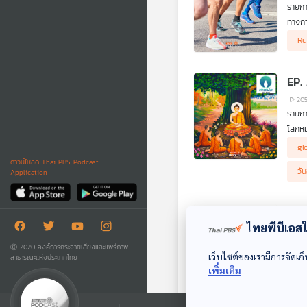
รายกา
ทางกา
วัยกล
Ru
EP.
20
รายกา
โลกหม
กับค
"Sou
gl
.
ดาวน์โหลด Thai PBS Podcast
เพราะเ
วั
Application
.
ในวัน
ควบคุ
Wit
.
ไทยพีบีเอสใช
มาร่ว
9
รายกา
Ⓒ 2020 องค์การกระจายเสียงและแพร่ภาพ
เว็บไซต์ของเรามีการจัดเก็
สาธารณะแห่งประเทศไทย
ในรา
เพิ่มเติม
กิจกร
Eu
ของนั
แล้ว น
th