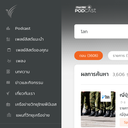
Podcast
เพลย์ลิสต์แนะนำ
เพลย์ลิสต์ของคุณ
ตอน
(3606)
รายการ
(
เพลง
บทความ
ผลการค้นหา
3,606
ข่าวและกิจกรรม
เกี่ยวกับเรา
ญี่
8
เครือข่ายวิทยุไทยพีบีเอส
รายกา
แผนที่วิทยุเครือข่าย
ญี่ปุ
จับตา
Sp