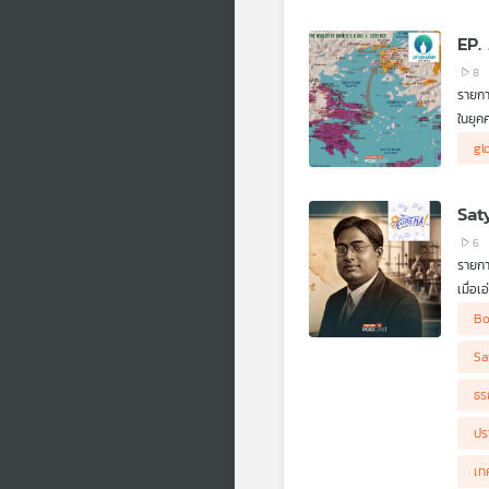
EP.
8
รายกา
ในยุค
ระหว่
เราอย
gl
คิด" 
ถ้าเร
พฤติ
เกณฑ์
เนียน
Sat
6
รายกา
เมื่อ
อินเด
.
Bo
รายกา
คณิตศ
มีแบบท
Sa
.
จากจุ
ธร
เขาจึ
ไตน์ก
ปร
(Bose
70 ปี
เท
แก่ปร