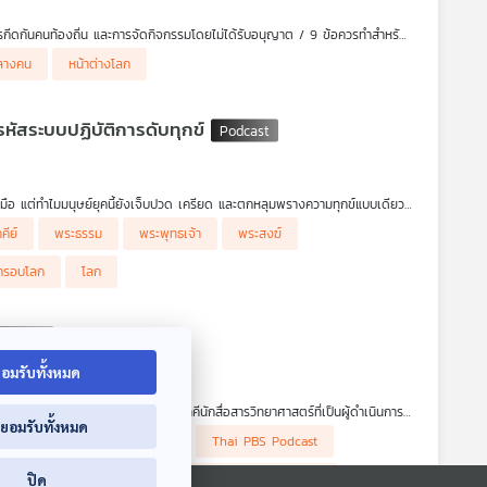
รกีดกันคนท้องถิ่น และการจัดกิจกรรมโดยไม่ได้รับอนุญาต / 9 ข้อควรทำสำหรับ
ลางคน
หน้าต่างโลก
หัสระบบปฏิบัติการดับทุกข์
ังมือ แต่ทำไมมนุษย์ยุคนี้ยังเจ็บปวด เครียด และตกหลุมพรางความทุกข์แบบเดียว
คีย์
พระธรรม
พระพุทธเจ้า
พระสงฆ์
่ารอบโลก
โลก
ือทางจิตวิญญาณ" ที่จะเปลี่ยนคุณจาก "เหยื่อของสถานการณ์" ให้กลายเป็น "ผู้
ก
อมรับทั้งหมด
าศาสตร์ The Principia หนึ่งในทีมภาคีนักสื่อสารวิทยาศาสตร์ที่เป็นผู้ดำเนินการ
่ยอมรับทั้งหมด
ทั้งในรูปแบบวารสาร ตำรา โทรทัศน์ คอนเทนต์ออนไลน์ มาจนถึงรูปแบบการทำงาน
dcast
Sci
Thai PBS
Thai PBS Podcast
ร์สามารถเรียนจบไปเพื่อทำงานเป็นนักวิทยาศาสตร์ นักวิจัย หรือนักประดิษฐ์ได้
นเทนต์ได้ และวงการสื่อสารวิทยาศาสตร์ไทยก็กำลังเดินทางไปด้านที่ดียิ่งขึ้น หากคุณ
 bangkok2026
ดร.บัญชา
ดร.บัญชา ธนบุญสมบัติ
ปิด