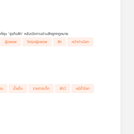
ฑ์คุม "ธุรกิจสัก" หลังเปิดทางช่างสักถูกกฎหมาย
ผู้อพยพ
วิกฤตผู้อพยพ
สัก
หน้าต่างโลก
จัด โดยมีอุณหภูมิเฉลี่ยประมาณ -40 องศาเซลเซียส ทำไมหมีขาวถึงอาศัยอยู่ใน
ทาน
น้ำแข็ง
รายการเด็ก
สัตว์
หมีขั้วโลก