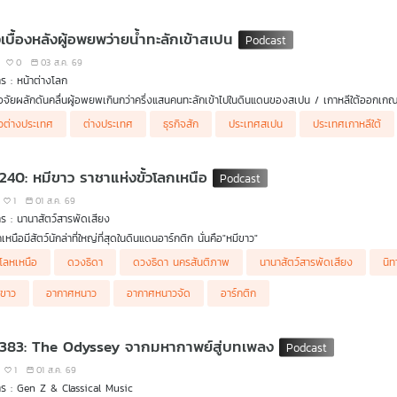
รุษผู้เป็นรากฐานของอนุภาคแห่งจักรวาลไปพร้อมกันใน Eureka ท่องโลกวิทยาการ
เบื้องหลังผู้อพยพว่ายน้ำทะลักเข้าสเปน
0
03 ส.ค. 69
ร : หน้าต่างโลก
ัจจัยผลักดันคลื่นผู้อพยพเกินกว่าครึ่งแสนคนทะลักเข้าไปในดินแดนของสเปน / เกาหลีใต้ออกเกณ
าวต่างประเทศ
ต่างประเทศ
ธุรกิจสัก
ประเทศสเปน
ประเทศเกาหลีใต้
 240: หมีขาว ราชาแห่งขั้วโลกเหนือ
1
01 ส.ค. 69
ร : นานาสัตว์สารพัดเสียง
กเหนือมีสัตว์นักล่าที่ใหญ่ที่สุดในดินแดนอาร์กติก นั่นคือ"หมีขาว"
นมีร่างกายที่ทนทานต่อสภาพอากาศหนาวเย็นได้อย่างน่าทึ่ง ซึ่งขั้วโลกเหนือมีสภาพอากาศหนาว
้วโลหเหนือ
ดวงธิดา
ดวงธิดา นครสันติภาพ
นานาสัตว์สารพัดเสียง
นิ
ากาศที่หนาวจัดได้ขนาดนี้ ติดตามในรายการนานาสัตว์สารพัดเสียง
ีขาว
อากาศหนาว
อากาศหนาวจัด
อาร์กติก
 383: The Odyssey จากมหากาพย์สู่บทเพลง
1
01 ส.ค. 69
ร : Gen Z & Classical Music