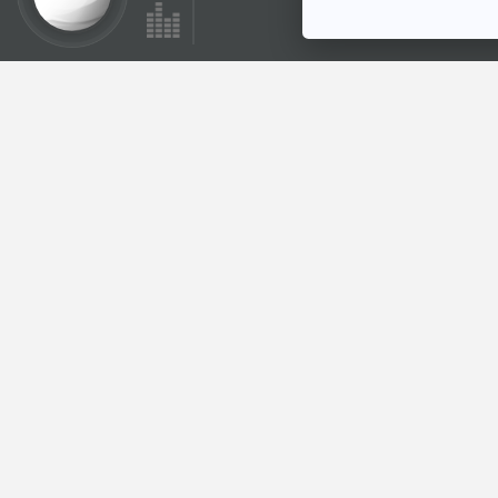
เป็นอ
ล่าสุด
ธ
ปร
เท
เกา
45
รายกา
เกาหล
สุขภา
ต่
EP. 
25
รายกา
แมลง
หลายป
ma
ราวก
หลายค
ติดตา
แม