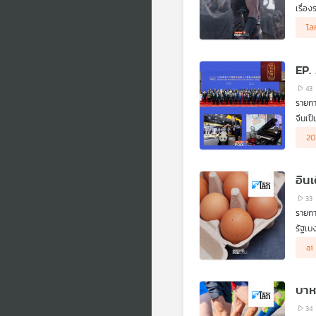
เรื่อ
.
โล
ออกเด
สมัย 
EP.
43
รายกา
จีนเป
ที่ผ่
20
สหภาพ
.
โสภิต
อินเ
และจะ
33
รายกา
รัฐเบ
วิพาก
ai
บาห
34