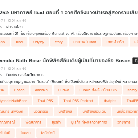
 252: มหากาพย์ Iliad ตอนที่ 1 จากศึกชิงนางบำเรอสู่สงครามเสีย
1
04 ส.ค. 69
ร : เล่ารอบโลก
ศตวรรษที่ 21 ที่เรากำลังคุยกันเรื่อง Generative AI, เรื่องปัญญาประดิษฐ์ครองโลก, เรื่องกา
างมหาอำนาจยุคใหม่ ทำไมเรายังต้องย้อนกลับไปเล่าเรื่องศึกสงครามระหว่างกรีกกับทรอย? ทำไมเ
ากจะบอกคุณว่า มหากาพย์ทั้งสองเรื่อง Iliad และ Odyssy นี้ ไม่ใช่แค่ "นิทานปรัมปรา" หรื
obal
Iliad
Odyssy
story
มหากาพย์ Iliad
เทพเจ้ากรีก
เล
(Intellectual Blueprint) หรือจะเรียกว่าเป็น "ดีเอ็นเอเชิงอารยธรรม" (Civilizational DNA
าอยากเข้าใจว่า ทำไมสหรัฐอเมริกาและชาติตะวันตกจึงให้คุณค่ากับสิทธิและเสรีภาพของปัจเจกบุค
กรรมทางการเมืองระหว่างประเทศของโลกตะวันตกมานานกว่า 28 ศตวรรษ!
" (Rule-Based Order)? ทำไมสิทธิทางทะเลและการคุมช่องแคบทางยุทธศาสตร์ถึงกลายเป็นเรื่องท
ในมหากาพย์ของโฮเมอร์
yendra Nath Bose นักฟิสิกส์อินเดียผู้เป็นที่มาของชื่อ Boson
1
04 ส.ค. 69
ร : Eureka ท่องโลกวิทยาการ
เอ่ยถึงอนุภาคมูลฐานอย่าง "โบซอน" (Boson) ซึ่งเป็นหนึ่งในเสาหลักของฟิสิกส์ยุคใหม่ หลายคนอาจคุ้น
ียผู้พลิกหน้าประวัติศาสตร์วงการวิทยาศาสตร์โลกนามว่า สัตเยนทรา นาถ โพส (Satyendra Nath B
se
Boson
einstein
Eureka
Eureka ท่องโลกวิทยาการ
librar
ร Eureka ท่องโลกวิทยาการ ในตอนนี้ ดร.บัญชา ธนบุญสมบัติ จะพาทุกท่านไปทำความรู้จักกับชีวิ
าสตร์ จนถึงเรื่องราวน่าทึ่งเมื่อเขาทำคะแนนสอบได้ถึง 110 เต็ม 100 จากการแสดงวิธีทำมากกว
ี่ครูไม่ได้สอน
tyendraNathBose
Thai PBS
Thai PBS Podcast
thaipbs
ThaiP
ดเริ่มต้นของนักฟิสิกส์โนเนมในอินเดีย สัตเยนได้สร้างผลงานเปลี่ยนโลกด้วยการคิดค้นวิธีพิสูจน์
ณินทร์ เทพวงค์
นวัตกรรม
นักฟิสิกส์
นักฟิสิกส์อินเดีย
นักสื่อสารวิท
งเขียนจดหมายถึงไอน์สไตน์เพื่อให้ไอน์สไตน์พิจารณาผลงานของเขา และหากไอน์สไตน์เห็นว่ามี
็เห็นคุณค่าและช่วยแปล ทำให้สัตเยนเปลี่ยนจากนักฟิสิกส์โนเนมไปเป็นนักฟิสิกส์ดาวรุ่งทันที ต
ากฏการณ์
พัฒนาการ
ยูเรก้า
ยูเรก้า ท่องโลกวิทยาการ
วิทยาการ
-Einstein statistics) และไอน์สไตน์ได้ทำนาย คอนเดนเสทแบบโบส-ไอน์สไตน์ (Bose-Einstein 
ต่อมา นอกจากอัจฉริยภาพทางวิทยาศาสตร์แล้ว สัตเยนยังเป็นพหูสูตผู้พูดได้หลายภาษา มีความ
คโนโลยี
โบซอน
ไอน์สไตน์
ะชาชนในภาษาเบงกาลี รวมถึงฝากผลงานผ่านสถาบันวิจัยที่ตั้งชื่อเพื่อเป็นเกียรติแก่เขาอย่าง