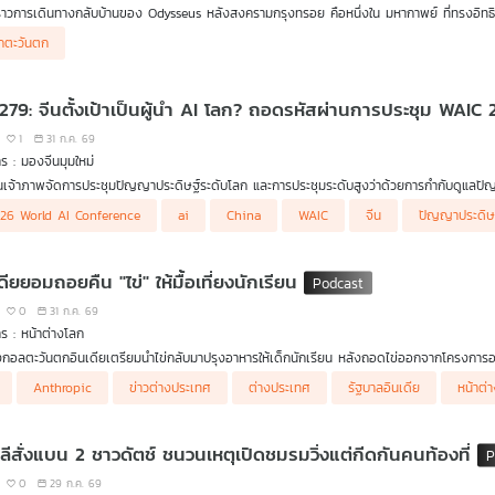
งราวการเดินทางกลับบ้านของ Odysseus หลังสงครามกรุงทรอย คือหนึ่งใน มหากาพย์ ที่ทรงอิทธิพ
กตะวันตก
ินทางไปสำรวจ บทเพลงที่ได้รับแรงบันดาลใจ จาก The Odyssey ตั้งแต่โอเปราไปจนถึงออร์เคส
แต่ละคนตีความการเดินทางของ Odysseus แตกต่างกันอย่างไร ติดตามใน GenZ and Classic
 279: จีนตั้งเป้าเป็นผู้นำ AI โลก? ถอดรหัสผ่านการประชุม WAIC
1
31 ก.ค. 69
ร : มองจีนมุมใหม่
็นเจ้าภาพจัดการประชุมปัญญาประดิษฐ์ระดับโลก และการประชุมระดับสูงว่าด้วยการกำกับดูแลปัญญา
านมา พร้อมผลักดันตั้งองค์กรความร่วมมือด้าน AI และจะสนับสนุนโครงการเกี่ยวกับ AI กว่า 5 
26 World AI Conference
ai
China
WAIC
จีน
ปัญญาประดิษ
แอฟริกา ประชาคมรัฐละตินอเมริกาและแคริบเบียน องค์การความร่วมมือเซี่ยงไฮ้ และกลุ่มประเท
 หวังวิวัฒนา ชวน ดร.ไพจิตร วิบูลย์ธนสาร รองประธานและเลขาธิการหอการค้าไทยในจีนมาวิเคร
ดียยอมถอยคืน "ไข่" ให้มื้อเที่ยงนักเรียน
สามารถเป็นโอกาสสำหรับไทยได้ด้วยหรือไม่
0
31 ก.ค. 69
ร : หน้าต่างโลก
งกอลตะวันตกอินเดียเตรียมนำไข่กลับมาปรุงอาหารให้เด็กนักเรียน หลังถอดไข่ออกจากโครงการ
ษ์วิจารณ์หนัก / Anthropic ยอมรับโมเดล AI "Claude" แฮ็กระบบบริษัทอื่น 3 แห่ง
Anthropic
ข่าวต่างประเทศ
ต่างประเทศ
รัฐบาลอินเดีย
หน้าต่
ลีสั่งแบน 2 ชาวดัตช์ ชนวนเหตุเปิดชมรมวิ่งแต่กีดกันคนท้องที่
0
29 ก.ค. 69