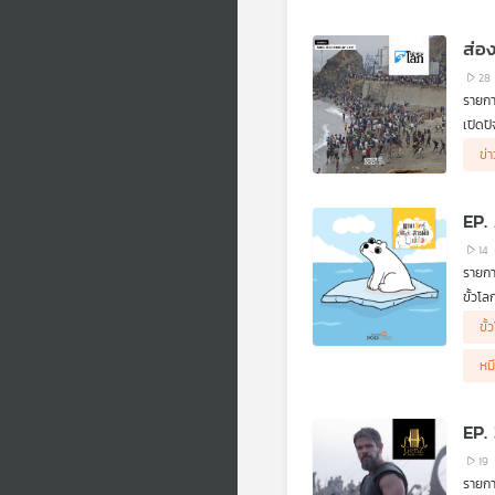
ของบุ
ส่อง
28
รายกา
เปิดป
ข่
EP.
14
รายกา
ขั้วโล
พวกมั
ขั
สภาพอ
หม
EP.
19
รายกา