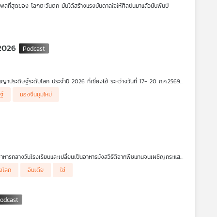
ลที่สุดของ โลกตะวันตก มันได้สร้างแรงบันดาลใจให้ศิลปินมาแล้วนับพันปี
ตรา เหตุใดมหากาพย์เรื่องนี้จึงยังคงดึงดูดนักประพันธ์เพลงจากหลายยุคหลาย
al Music
 2026
ประดิษฐ์ระดับโลก ประจำปี 2026 ที่เซี่ยงไฮ้ ระหว่างวันที่ 17- 20 ก.ค.2569
พันโครงการให้กลุ่มประเทศกำลังพัฒนา ชาติสมาชิกอาเซียน สันนิบาตอาหรับ
ฐ์
มองจีนมุมใหม่
ศบริกส์
าะห์ว่า การแสดงบทบาทนำด้าน AI ของจีนครั้งนี้ส่งสัญญาณอะไรไปยังเวทีโลก
อาหารกลางวันโรงเรียนและเปลี่ยนเป็นอาหารมังสวิรัติจากพืชแทนจนเผชิญกระแส
างโลก
อินเดีย
ไข่