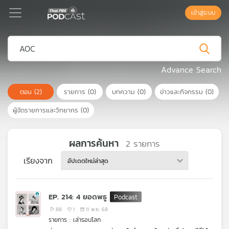
เข้าสู่ระบบ
Podcast
Advance Search
ตอน
(2)
รายการ
(0)
บทความ
(0)
ข่าวและกิจกรรม
(0)
เพล
ย์
ผู้จัดรายการและวิทยากร
(0)
ลิ
สต์
แนะนำ
ผลการค้นหา
2
รายการ
เรียงจาก
อัปเดตใหม่ล่าสุด
เพล
ย์
EP. 214: 4 ยอดพธู
ลิ
สต์
88
1
11 พ.ย. 68
รายการ : เล่ารอบโลก
ของ