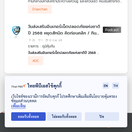
ท่ามกลางมหาสงครามระหว่างแคว้นอู๋ และแคว้นเยว่ หนึ่งในสตรีที่ได้
คุณ
ชื่อว่าสวยที่สุดในประวัติศาสตร์จีน “ไซซี” ก็ได้ถือกำเนิดขึ้น นางได้ชื่อ
แต่ไซซี มิใช่เพียงหนึ่งสาวงาม หากแต่ยังมีอีก 3 ซึ่งความงามของ
Diaochan
ว่าสวยขนาดที่แม้แต่ฝูงปลาที่ได้เห็นความงามของเธอยังลืมทุกสิ่งทุก
พวกเธอถูกผูกขึ้นเป็นคำกลอนที่ว่า
อย่างแม้แต่การว่ายน้ำ จนปลายังจมน้ำตาย
“มัจฉาจมวารี
ปักษีตกนภา
เพลง
วันส่งเสริมอินเทอร์เน็ตปลอดภัยแห่งชาติ
จันทร์หลบโฉมสุดา
ปี 2568 หยุดสักนิด คิดก่อนคลิก / กิน
มวลผกาละอายนาง”
อาหารแบบ IF ดีหรือไม่
25
1
13 ก.พ. 68
บทความ
รายการ : ภูมิคุ้มกัน
วันส่งเสริมอินเทอร์เน็ตปลอดภัยแห่งชาติปี 2568
Safer Internet Day 2025 หรือ SID ความร่วมมือเพื่อเสริมสร้าง
ฟัง พล.ต.ท. ไตรรงค์ ผิวพรรณ ผู้บัญชาการตำรวจสืบสวนสอบสวน
AOC
พื้นที่ออนไลน์ที่ปลอดภัยสำหรับประชาชน
อาชญากรรมทางเทคโนโลยี (ผบช.สอท.)
ฟัง ดร. เอกพงษ์ หริ่มเจริญ ผู้อำนวยการศูนย์ AOC พูดถึงการ
ข่าว
(ฉลาดรู้ทันใช้เน็ตปลอดภัย) จัดเสวนาระดับชาติในหัวข้อ “เมื่อภัยจาก
พูดถึงการใช้อินเทอร์เน็ตที่ปลอดภัยไม่ถูกหลอกลวง รวมถึงผลการ
ออกกฎหมายเพื่อรองรับภัยไซเบอร์ คือ พ.ร.ก.ไซเบอร์ ขณะนี้อยู่
ฟัง ร.ต.อ.เขมชาติ ประกายหงษ์มณี ผอ.กองคดีเทคโนโลยีและ
สื่อออนไลน์ทวีความรุนแรงในสังคม” ภายใต้แนวคิด “หยุดสักนิด คิด
ดำเนินการ ปราบปรามแก๊งคอลเซ็นเตอร์ ตัดไฟฟ้า ตัดน้ำมัน ตัด
ระหว่างการพิจารณาของคณะกรรมการกฤษฎีกา คาดว่าจะแล้วเสร็จ
สารสนเทศ กรมสอบสวนคดีพิเศษ พูดถึง DSI มีส่วนร่วมแก้ปัญหา
มิจฉาชีพทักไลน์ใช้รูปโปรไฟล์คนรู้จัก ชักชวนลงทุน เสียหายกว่าล้าน
และ
ก่อนคลิก” เพื่อกระตุ้นให้ประชาชนตระหนักถึงความเสี่ยงจากภัย
สัญญาณ ในเมียนมาแล้ว จะมีเหยื่อหรือผู้เสียหายลดลงจริงหรือ
พร้อมบังคับใช้ภายในเดือนกุมภาพันธ์ปีนี้
ภัยออนไลน์
บาท
คิดก่อนเชื่อ กับ ดร.แก้ว กังสดาลอำไพ นักพิษวิทยา กับ ชนาธิป
กิจกรรม
ไซเบอร์และสื่อออนไลน์ที่ไม่ปลอดภัย รวมถึงให้ข้อมูลเกี่ยวกับ
ฟังจาก คุณ เอ ผู้เสียหาย
ไพรพงค์
ไทยพีบีเอสใช้คุกกี้
EN
TH
พฤติกรรมเสี่ยงและแนวทางป้องกันการตกเป็นเหยื่อของกลโกง
ตอน กินอาหารแบบ IF ดีหรือไม่
ออนไลน์
ดาวน์โหลด Thai PBS Podcast Application
เว็บไซต์ของเรามีการจัดเก็บคุกกี้ โปรดศึกษาเพิ่มเติมที่นโยบายคุ้มครอง
ข้อมูลส่วนบุคคล
เกี่ยว
เพิ่มเติม
กับ
เรา
ยอมรับทั้งหมด
ไม่ยอมรับทั้งหมด
ปิด
Ⓒ 2020 องค์การกระจายเสียงและแพร่ภาพสาธารณะแห่งประเทศไทย