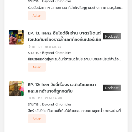
รายการ : Beyond Chronicles
คุณ
ร่วมสัมผัสเทศกาลทางศาสนาที่สำคัญใน
ภูฏาน
อย่างเทศกาลดรุปเชน
และเทศกาลเตซู ณ
เมืองปูนาคา
เราจะพาไปทำความเข้าใจความหมาย
Asian
และตำนานเบื้องหลัง พร้อมพาชมบ้านเมือง วัฒนธรรม และแหล่ง
เพลง
ท่องเที่ยวต่าง ๆ อัปเดตข้อมูลปี 2025 ทั้งการกินอาหารภูฏานแท้ ๆ
การรีวิวภาพยนตร์ที่ถ่ายทำในภูฏาน และประสบการณ์สุดระทึกกับการขี่
EP. 13: Iran2 อินไซด์อิหร่าน บาตรปิดแต่
ม้าเลาะริมหน้าผาเพื่อสำรวจ
วัดทัคซัง
ติดตามเรื่องราวที่น่าสนใจเหล่า
ใจเปิดกับเรื่องราวล้ำเลิศท้องถิ่นเปอร์เซีย
นี้ได้ในรายการ
“Beyond Chronicle เล่าเรื่องโลก”
บทความ
18
1
31 ธ.ค. 68
รายการ : Beyond Chronicles
ย้อนรอยอดีตสู่จุดเริ่มต้นที่ชาวเปอร์เซียเอาชนะบาบิโลเนียได้สำเร็จ
และเริ่มเรียกตัวเองว่า
"ชาวอารยัน"
ที่นี่คือดินแดนที่เป็นจุดกำเนิด
Asian
ข่าว
ของศาสนาที่เก่าแก่ที่สุดในโลกอย่างโซโรอัสเตอร์ ซึ่งพัฒนามาเป็น
และ
ชาวอิหร่านในปัจจุบัน เราจะพาคุณไปสำรวจนวัตกรรมอันชาญฉลาดใน
ทะเลทราย ทั้งตู้เย็นโบราณ
Yakhchal
หอดักลม และทางน้ำใต้เมือง
กิจกรรม
EP. 12: Iran วันนี้เรื่องราวเกินโชคชะตา
พร้อมไขความลับของน้ำกุหลาบและลวดลายบนพรมเปอร์เซียในเมือ
และมหาอำนาจที่ถูกกดทับ
งอิสฟาฮาน ที่ถูกขนานนามว่าเป็น "ครึ่งหนึ่งของโลก" ติดตามเรื่อง
ราวที่น่าสนใจเหล่านี้ได้ในรายการ
“Beyond Chronicle เล่าเรื่องโลก”
16
1
24 ธ.ค. 68
เกี่ยว
รายการ : Beyond Chronicles
กับ
อิหร่านไม่ใช่แค่ดินแดนที่เต็มไปด้วยทะเลทรายและถูกคว่ำบาตรอย่างที่
เรา
หลายคนเข้าใจ ในอดีต ที่นี่คือศูนย์กลางแห่งเทคโนโลยีที่รุ่งเรืองอย่าง
Asian
มาก เราจะพาคุณไปสำรวจย่านบาซาร์ใจกลางเมืองในยุคปัจจุบัน ชม
โรงแรม ร้านอาหาร คาเฟ่ และร้านค้าต่าง ๆ เพื่อสัมผัสชีวิตจริงของ