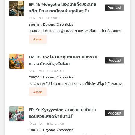
ผู้คนที่นี่ให้ลึกซึ้งยิ่งขึ้น ติดตามเรื่องราวที่น่าสนใจเหล่านี้ได้ในรายการ
EP. 11: Mongolia มองไกลถึงมองโกล
“Beyond Chronicle เล่าเรื่องโลก”
เครือ
อดีตเมืองยอดนักรบในยุคปัจจุบัน
ข่าย
17
1
17 ธ.ค. 68
วิทยุ
รายการ : Beyond Chronicles
ไทย
มองโกลไม่ได้มีแค่ทุ่งหญ้าไกลสุดขอบฟ้าอีกต่อไป แต่ที่นี่คือดินแดน
พี
แห่งอดีตยอดนักรบที่โลกตะวันออกต้องยอมสยบ เราจะพาคุณไป
บี
Asian
สำรวจมหกรรมกีฬาประจำชาติ บ้านเรือนและชีวิตความเป็นอยู่ของ
เอส
ผู้คนไปชิมอาหารและเดินตลาดท้องถิ่นเพื่อทำความรู้จักกับอดีต
มหาอำนาจและเมืองของยอดนักรับแห่งนี้ให้มากขึ้นใน
“Beyond
EP. 10: India มหากุมภเมลา มหกรรม
Chronicle เล่าเรื่องโลก”
ศาสนาใหญ่ที่สุดในโลก
แผนที่
40
1
10 ธ.ค. 68
วิทยุ
รายการ : Beyond Chronicles
เครือ
เราจะพาคุณไปสำรวจเทศกาลทางศาสนาที่ยิ่งใหญ่ที่สุดในโลกอย่าง
ข่าย
"มหากุมภเมลา"
ที่จัดขึ้นทุก 144 ปี ณ ประเทศอินเดีย ซึ่งคาดว่าจะมี
Asian
ผู้เข้าร่วมงานมากกว่า 400 ล้านคน เป็นงานรวมตัวทางศาสนาที่จัด
ขึ้นตลอด 45 วัน ณ ริมแม่น้ำสายหลักในตอนกลางและตอนเหนือของ
อินเดีย สัมผัสประสบการณ์ที่น่าทึ่งนี้ไปพร้อมกัน ติดตามเรื่องราวที่น่า
EP. 9: Kyrgyzstan สุดแร้นแค้นในดิน
สนใจเหล่านี้ได้ใน
“Beyond Chronicle เล่าเรื่องโลก”
แดนสวยเสียดฟ้าที่ปามีร์
33
1
03 ธ.ค. 68
รายการ : Beyond Chronicles