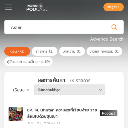
เข้าสู่ระบบ
Podcast
Advance Search
ตอน
(73)
รายการ
(2)
บทความ
(0)
ข่าวและกิจกรรม
(0)
เพล
ย์
ผู้จัดรายการและวิทยากร
(0)
ลิ
สต์
แนะนำ
ผลการค้นหา
73
รายการ
เรียงจาก
อัปเดตใหม่ล่าสุด
เพล
ย์
EP. 14: Bhutan ความสุขที่เรียบง่าย ราย
ลิ
ล้อมไปด้วยขุนเขา
สต์
ของ
31
1
07 ม.ค. 69