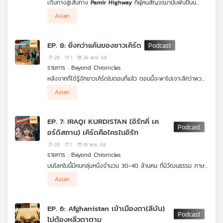
เดินทางสู่เส้นทาง
Pamir Highway
ที่ผู้คนสัญจรมานับพันปีบน
หลังคาโลกที่สูงกว่า 4,500 เมตรเหนือระดับน้ำทะเล ที่นี่คือเส้นทางใน
Asian
ฝันของนักผจญภัย แต่ในขณะเดียวกันก็เป็นบ้านของผู้คนจำนวนหนึ่ง
ที่อาศัยอยู่ในบ้านเคลื่อนที่ได้ มาร่วมสำรวจสถานที่อันน่าทึ่งแห่งนี้ไป
พร้อมกัน ติดตามเรื่องราวที่น่าสนใจเหล่านี้ได้ในรายการ
“Beyond
EP. 8: ยิ่งกว่าแค้นของชาวเคิร์ด
Chronicle เล่าเรื่องโลก”
28
1
26 พ.ย. 68
รายการ : Beyond Chronicles
หลังจากที่ได้รู้จักชาวเคิร์ดในตอนที่แล้ว ตอนนี้จะพาไปเจาะลึกว่าพวก
เขาดำเนินชีวิตกันอย่างไรในปัจจุบัน ผู้คนที่รอดชีวิตจากการฆ่าล้าง
Asian
เผ่าพันธุ์มาแล้วกว่า 7 ครั้ง จะต้องเก็บงำความแค้นไว้มากแค่ไหน และ
ชีวิตประจำวันของชาวเคิร์ดทุกวันนี้เป็นอย่างไร มาค้นหาคำตอบไป
พร้อมกัน ติดตามเรื่องราวที่น่าสนใจเหล่านี้ได้ในรายการ
“Beyond
EP. 7: IRAQI KURDISTAN (อิรักคี่ เค
Chronicle เล่าเรื่องโลก”
ทาง
Thai PBS Podcast
อร์ดิสถาน) เคิร์ดคือใครในอิรัก
28
1
19 พ.ย. 68
รายการ : Beyond Chronicles
บนโลกใบนี้มีคนกลุ่มหนึ่งจำนวน 30-40 ล้านคน ที่มีวัฒนธรรม ภาษา
และประเพณีแบบเดียวกัน แต่กลับไม่สามารถรวมกันเป็นชาติเดียวได้
Asian
เพราะถูกเส้นแบ่งเขตแดนในยุคปัจจุบันแยกออกจากกัน นี่คือเรื่องราว
ของ
ชาวเคิร์ด
ผู้คนที่ต้องเผชิญกับชะตากรรมที่น่าเศร้าและซับซ้อน
ติดตามเรื่องราวที่น่าสนใจเหล่านี้ได้ในรายการ
“Beyond Chronicle
EP. 6: Afghanistan เข้าเมืองตา(ลีบัน)
เล่าเรื่องโลก”
ไม่ต้องหลิ่วตาตาม