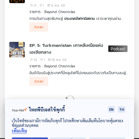
21
1
12 พ.ย. 68
รายการ : Beyond Chronicles
การเดินทางสุดพิเศษสู่
ประเทศอัฟกานิสถาน
เราจะพาคุณผ่าน
ช่องแคบไคเบอร์พาส เข้าสู่เขตปกครองของ
ตาลีบัน
เพื่อดูการใช้
Asian
ชีวิต อาหาร และบ้านเมืองของผู้คนในปัจจุบัน รวมถึงซากอารยธรรม
โบราณที่เป็นร่องรอยของความเป็นเมืองพุทธในอดีต ติดตามเรื่อง
ราวที่น่าสนใจเหล่านี้ได้ในรายการ
“Beyond Chronicle เล่าเรื่องโลก”
EP. 5: Turkmenistan เกาหลีเหนือแห่ง
เอเชียกลาง
25
1
05 พ.ย. 68
รายการ : Beyond Chronicles
ยินดีต้อนรับสู่ประเทศที่มีหลุมไฟที่ไม่เคยมอดดับราวกับเป็นทางลงสู่
นรก ที่นี่คือบ้านของสุดยอด
ม้าเหงื่อโลหิต
และ
สุนัขยักษ์อาลาบาย
Asian
นอกจากนี้ยังเป็นที่ตั้งของนครสีขาวสุดอลังการที่ผู้คนขนานนามว่า
เป็นเกาหลีเหนือแห่งเอเชียกลาง มาร่วมสำรวจความน่าสนใจในประเทศ
เติร์กเมนิสถานไปพร้อมกันได้ในรายการ
“Beyond Chronicle เล่า
เรื่องโลก”
ไทยพีบีเอสใช้คุกกี้
EN
TH
ดาวน์โหลด Thai PBS Podcast Application
เว็บไซต์ของเรามีการจัดเก็บคุกกี้ โปรดศึกษาเพิ่มเติมที่นโยบายคุ้มครอง
ข้อมูลส่วนบุคคล
เพิ่มเติม