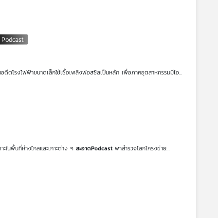
กในอดีต พลังงานหมุนเวียนมีราคาสูงมาก จึงก่อให้เกิดมาตรการ Adder ที่
งานลม และพลังงานชีวมวล ตามมาด้วยมาตรการ
Feed in Tariff (FiT)
ซึ่งเป็น
ต่คำถามสำคัญคือ ปัจจุบันนี้ อะไรที่ทำให้มาตรการ FiT และ Adder โดนตีตราว่า
รษของ
FiT & Adder กับอนาคตพลังงานไทย
อดีตโรงไฟฟ้าขนาดเล็กใช้เชื้อเพลิงฟอสซิลเป็นหลัก เพื่อภาคอุตสาหกรรมมีไอ
ษฐกิจของประเทศ โดยในระยะหลังเกิดการนำเศษวัสดุทางการเกษตร ชีวมวล มา
ารผลิตไฟฟ้าที่ตอบโจทย์ยุคพลังงานสะอาด แต่จะเดินหน้าได้ไกลแค่ไหน ชวน
ะในพื้นที่ห่างไกลและเกาะต่าง ๆ
สะอาดPodcast
พาสำรวจโลกโครงข่าย
ิตพลังงาน เพิ่มโอกาสให้ประชาชนสามารถมีส่วนจัดการการผลิตไฟฟ้าในพื้นที่