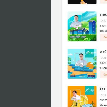
Ca
และชี
พลังง
เปลี่ย
ถอด
20
รายก
การขย
สำรวจ
Ca
การนำ
พลังง
ภาครั
ชาร
สนับส
มือจา
24
การตั
รายก
เพื่อ
ในโล
ไฟฟ้า
Ca
โซลาร
นี้ไม
FiT
23
รายก
ประเ