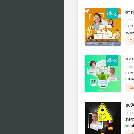
“พลั
เพิ่ม
จาก
23
รายก
พลัง
ระบบน
Ca
ผ่านเ
ประกา
ถอด
20
รายก
เมื่อ
แบตเต
.
Ca
บทเรี
การบร
เชี่ย
ไฟฟ้
“ฉลาด
ในระบ
33
ให้ผู
รายก
สนับ
ระบบไ
ดร.สม