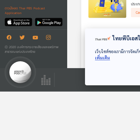
ประเท
ดาวน์โหลด Thai PBS Podcast
สำรวจ
Ca
Application
พลัง
ปลด
ไทยพีบีเอสใช
14
รายก
Ⓒ 2020 องค์การกระจายเสียงและแพร่ภาพ
เว็บไซต์ของเรามีการจัดเก็
สาธารณะแห่งประเทศไทย
หนทาง
เพิ่มเติม
ปลดล็
Ca
เกิดข
Pow
13
รายก
ทำอย่
ผลิตไ
Ca
กระจา
กฎหม
สำหร
พลั
13