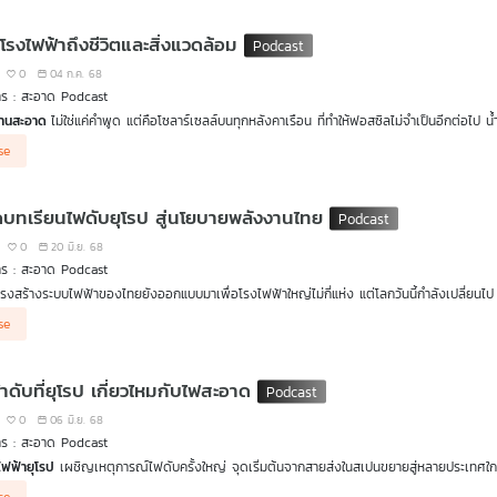
งงานของชุมชน”
บนหลังคาเรือนและในแปลงเกษตรอินทรีย์ พร้อมแนวคิดน่าสนใจ เช่น ช่างโซลาร์
การเข้าถึง พัฒนาโครงสร้างให้ประชาชนขายไฟหากันเองได้จริง
โรงไฟฟ้าถึงชีวิตและสิ่งแวดล้อม
0
04 ก.ค. 68
าร : สะอาด Podcast
งานสะอาด
ไม่ใช่แค่คำพูด แต่คือโซลาร์เซลล์บนทุกหลังคาเรือน ที่ทำให้ฟอสซิลไม่จำเป็นอีกต่อไ
ิเวศ ก๊าซธรรมชาติไม่ใช่ทางออก ถ้าสุดท้ายคนต้องจ่ายค่าไฟแพงขึ้นโดยไม่จำเป็น ชวนฟังบทสนท
se
รื่องราวการต่อสู้ การค้นหาทางออก และความหวังของชุมชนในฉะเชิงเทราและปราจีนบุรี กับพลังงานส
ยแนวคิด “พลังงานสะอาดที่ชุมชนเป็นเจ้าของได้” หลังจากการทำงานขับเคลื่อนด้านสิ่งแวดล้อม
บทเรียนไฟดับยุโรป สู่นโยบายพลังงานไทย
0
20 มิ.ย. 68
าร : สะอาด Podcast
โครงสร้างระบบไฟฟ้าของไทยยังออกแบบมาเพื่อโรงไฟฟ้าใหญ่ไม่กี่แห่ง แต่โลกวันนี้กำลังเปลี่ย
อรี่ในชุมชนเล็ก ๆ
se
ยนจากเหตุการณ์ไฟดับในยุโรป ประเด็นสำคัญไม่ใช่แค่การเพิ่มพลังงานหมุนเวียน แต่คือการยกร
ิหารจัดการที่ยืดหยุ่น และการลงทุนในเทคโนโลยีใหม่อย่างระบบกักเก็บพลังงาน ไปพร้อมกับการออก
วชาญทั้งสองท่าน ดร.สมชาย และ ดร.อารีพร ว่าประเทศไทยควรเตรียมตัวอย่างไร ตั้งแต่การทำให้
าดับที่ยุโรป เกี่ยวไหมกับไฟสะอาด
” (Smart Grid) ด้วยการใช้ข้อมูล เซ็นเซอร์ และเทคโนโลยีสื่อสาร / การกระจายศูนย์ผลิตไฟฟ
บกักเก็บพลังงาน (Battery Storage) ที่ช่วยรักษาเสถียรภาพของไฟฟ้าในวันที่พลังงานหมุนเว
0
06 มิ.ย. 68
้เล่นใหม่ ๆ เข้ามาร่วมผลิตและบริหารไฟฟ้า เพื่อมองภาพใหม่ของ “ไฟฟ้า” ที่ไม่ใช่แค่เรื่องเทค
าร : สะอาด Podcast
สนุนงบประมาณจากกองทุนพัฒนาไฟฟ้า สำนักงานคณะกรรมการกำกับกิจการพลังงาน พ.ศ. 25
ฟฟ้ายุโรป
เผชิญเหตุการณ์ไฟดับครั้งใหญ่ จุดเริ่มต้นจากสายส่งในสเปนขยายสู่หลายประเทศใกล้เ
ชาย ทรงศิริ
ผู้ช่วยผู้ว่าการปฏิบัติการระบบไฟฟ้า
การไฟฟ้าส่วนภูมิภาค
จะพาเจาะลึกเบื้องหลังเห