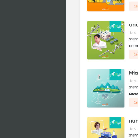
สะอาด
Ca
เปรีย
มาตรก
เป็นต
บทบ
10
รายก
บทบ
น้ำแล
สะอา
Ca
ผลิตไ
ติดต
Mic
19
รายก
Micr
พลังง
Ca
ของตน
หนท
15
รายก