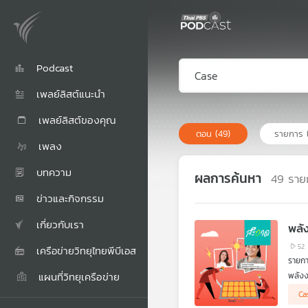
Podcast
เพลย์ลิสต์แนะนำ
เพลย์ลิสต์ของคุณ
ตอน
(49)
รายการ
เพลง
บทความ
ผลการค้นหา
49
ราย
ข่าวและกิจกรรม
เกี่ยวกับเรา
พลั
52
เครือข่ายวิทยุไทยพีบีเอส
รายก
แผนที่วิทยุเครือข่าย
พลังง
หรือบ
Ca
ไปสู่