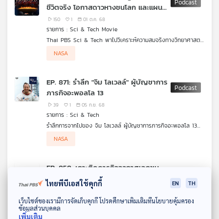
ชีวิตจริง โอกาสดาวหางชนโลก และแผน
รับมือ
150
1
01 ต.ค. 68
รายการ : Sci & Tech Movie
Thai PBS Sci & Tech พาไปวิเคราะห์ความสมจริงทางวิทยาศาสตร์
ในหนังดังเรื่องนี้ และภารกิจ “กู้โลก” ที่ใช้ทีมนักขุดเจาะน้ำมันไปฝึก
NASA
เป็นนักบินอวกาศ เพื่อฝังระเบิดนิวเคลียร์บนดาวหาง ชวนคุยกับ “อา
จารย์แจ็ค ศุภฤกษ์ คฤหานนท์” ผอ.ศูนย์บริการวิชาการและสื่อสารทาง
ดาราศาสตร์ สถาบันวิจัยดาราศาสตร์แห่งชาติ (NARIT)
EP. 871: รำลึก "จิม โลเวลล์" ผู้บัญชาการ
ภารกิจอะพอลโล 13
39
1
05 ก.ย. 68
รายการ : Sci & Tech
รำลึกการจากไปของ จิม โลเวลล์ ผู้บัญชาการภารกิจอะพอลโล 13
ของ NASA กับการเดินทางสู่ดวงจันทร์ที่ท้าทาย แม้จะไม่ไปถึงจุด
NASA
หมายเพื่อลงจอดบนพื้นผิวดวงจันทร์ เนื่องจากประสบเหตุฉุกเฉินจน
ต้องหาทางกลับโลกทันที แต่ภารกิจนี้ทำให้เขาเป็นที่จดจำของชาว
อเมริกันและคนทั่วโลกทุกคนต่างลุ้นว่าจะกลับมาได้หรือไม่ เมื่อต้องใช้
EP. 858: เกาะติดภารกิจอวกาศเอกชน
ชีวิตอยู่บนความเสี่ยงก่อนจะกลับมาถึงโลกอย่างปลอดภัย นักบิน
Axiom-4
อวกาศทั้ง 3 คนในภารกิจนี้จึงเป็นที่พูดถึงอย่างมากในประวัติศาสตร์
ไทยพีบีเอสใช้คุกกี้
EN
TH
การสำรวจอวกาศ
43
0
06 มิ.ย. 68
ดาวน์โหลด Thai PBS Podcast Application
รายการ : Sci & Tech
เว็บไซต์ของเรามีการจัดเก็บคุกกี้ โปรดศึกษาเพิ่มเติมที่นโยบายคุ้มครอง
ข้อมูลส่วนบุคคล
เข้าสู่ยุคของการบินอวกาศเอกชนที่กลายเป็นเรื่องธรรมดาไปแล้ว เช่น
เพิ่มเติม