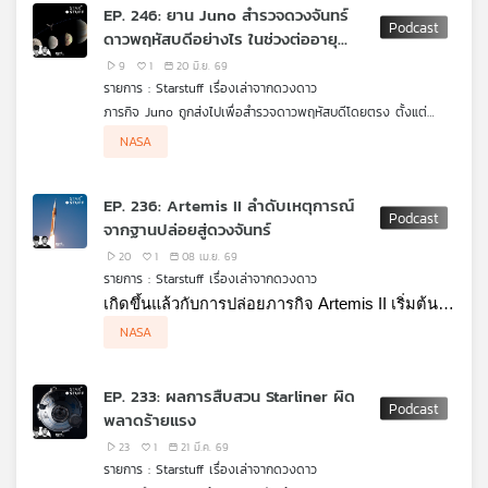
กลับมาใช้เพียง 4 ล้อ แต่ชดเชยด้วยล้อที่หมุน บังคับทิศ และปรับตัว
EP. 246: ยาน Juno สำรวจดวงจันทร์
ได้ฉลาดขึ้น เพราะสุดท้ายแล้ว โรเวอร์ไม่ได้ดีเพราะมีล้อเยอะกว่า แต่
เครือ
ดาวพฤหัสบดีอย่างไร ในช่วงต่ออายุ
ดีเพราะมันใช้ทุกล้อที่มีได้คุ้มแค่ไหน
ข่าย
ภารกิจ
9
1
20 มิ.ย. 69
วิทยุ
รายการ : Starstuff เรื่องเล่าจากดวงดาว
ไทย
ภารกิจ Juno ถูกส่งไปเพื่อสำรวจดาวพฤหัสบดีโดยตรง ตั้งแต่
พี
โครงสร้างภายใน สนามแม่เหล็ก ชั้นบรรยากาศ ไปจนถึงแสงออโรรา
ความสนุกคือ Juno ไม่ได้ถูกออกแบบมาเป็นยานสำรวจดวงจันทร์
บี
NASA
แต่หลังจากยานทำภารกิจหลักสำเร็จและยังมีสภาพดี NASA จึงต่อ
โดยตรง แต่นักวิทยาศาสตร์เอาเครื่องมือที่มีอยู่เดิม ทั้งกล้อง
เอส
อายุภารกิจให้ Juno กลายเป็นนักสำรวจทั้ง “ระบบดาวพฤหัสบดี”
JunoCam เครื่องวัดสนามแม่เหล็ก พลาสมา รังสี และอินฟราเรด มา
มากขึ้น ไม่ใช่แค่ตัวดาวเคราะห์ยักษ์เพียงอย่างเดียว ในช่วง
ใช้สังเกตพื้นผิว น้ำแข็ง ภูเขาไฟ และปฏิสัมพันธ์ระหว่างดวงจันทร์กับ
EP. 236: Artemis II ลำดับเหตุการณ์
Extended Mission นี้ วงโคจรของ Juno ถูกปรับให้มีโอกาสบินผ่าน
สนามแม่เหล็กของดาวพฤหัสบดี
จากฐานปล่อยสู่ดวงจันทร์
ดวงจันทร์สำคัญอย่าง Ganymede, Europa และ Io ในระยะใกล้
แผนที่
ทำให้ยานได้เก็บข้อมูลของโลกน้ำแข็งและโลกภูเขาไฟเหล่านี้ไปพร้อม
20
1
08 เม.ย. 69
กับการศึกษาสภาพแวดล้อมรุนแรงรอบดาวพฤหัสบดี
วิทยุ
รายการ : Starstuff เรื่องเล่าจากดวงดาว
เครือ
เกิดขึ้นแล้วกับการปล่อยภารกิจ Artemis II เริ่มต้น
ข่าย
การเดินทางกลับสู่ดวงจันทร์ของมนุษยชาติในรอบ
NASA
กว่า 53 ปี ในตอนนี้พาไปย้อนดูลำดับเหตุการณ์สิ่งที่
เกิดขึ้น ตั้งแต่ฐานปล่อยจนถึงวงโคจร ก่อนเริ่มต้น
EP. 233: ผลการสืบสวน Starliner ผิด
การเดินทางสู่ดวงจันทร์ 
พลาดร้ายแรง
23
1
21 มี.ค. 69
รายการ : Starstuff เรื่องเล่าจากดวงดาว