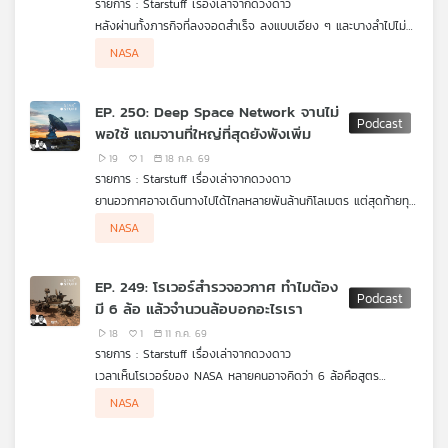
รายการ : Starstuff เรื่องเล่าจากดวงดาว
คุณ
หลังผ่านทั้งภารกิจที่ลงจอดสำเร็จ ลงแบบเอียง ๆ และบางลำไปไม่
ถึงพื้นผิว ปี 2026 กำลังจะเป็นอีกปีสำคัญของ Commercial Lunar
NASA
Payload Services หรือ CLPS เมื่อ NASA วางแผนส่งภารกิจ
เพลง
เอกชนอย่างน้อย 4 ชุดไปยังดวงจันทร์ ได้แก่ Blue Moon Mark 1
ของ Blue Origin, Griffin-1 ของ Astrobotic, IM-3 ของ
EP. 250: Deep Space Network จานไม่
Intuitive Machines และ Blue Ghost Mission 2 ของ Firefly
พอใช้ แถมจานที่ใหญ่ที่สุดยังพังเพิ่ม
Aerospace โดยแต่ละภารกิจไม่ได้เพียงขนอุปกรณ์วิทยาศาสตร์ แต่
จะเริ่มทดสอบระบบขนส่ง การสำรวจ และโครงสร้างพื้นฐานที่จำเป็น
บทความ
19
1
18 ก.ค. 69
ต่อการกลับไปอาศัยบนดวงจันทร์ในระยะยาว
รายการ : Starstuff เรื่องเล่าจากดวงดาว
ยานอวกาศอาจเดินทางไปได้ไกลหลายพันล้านกิโลเมตร แต่สุดท้ายทุก
ภารกิจยังต้องกลับมาแย่งกัน “โทรศัพท์กลับบ้าน” ผ่าน Deep
ปัญหาคือทุกวันนี้จำนวนภารกิจและปริมาณข้อมูลเพิ่มขึ้นเร็วกว่าความ
NASA
ข่าว
Space Network หรือ DSN เครือข่ายจานรับส่งสัญญาณขนาดยักษ์
สามารถของเครือข่าย จนในบางช่วงความต้องการใช้จานสูงกว่าความ
สถานการณ์ยิ่งหนักขึ้นเมื่อ DSS-14 จานขนาด 70 เมตรที่
และ
ของ NASA ที่กระจายอยู่ในสหรัฐฯ สเปน และออสเตรเลีย
จุที่มีอยู่ราว 40% การจัดตารางจึงคล้ายสนามบินที่มีเครื่องบินรอลง
Goldstone ซึ่งเป็นหนึ่งในจานที่ทรงพลังที่สุดของเครือข่าย เกิดหมุน
Deep Space Network จึงกำลังกลายเป็นคอขวดที่มองไม่เห็นของ
เต็มฟ้า แต่มีรันเวย์ให้ใช้เพียงไม่กี่เส้น
เกินขีดจำกัดระหว่างติดตามภารกิจ Juno เมื่อเดือนกันยายน 2025
การสำรวจระบบสุริยะ เพราะต่อให้เราสร้างยานได้มากขึ้น ปล่อยได้
กิจกรรม
EP. 249: โรเวอร์สำรวจอวกาศ ทำไมต้อง
จนสายสัญญาณและระบบภายในเสียหาย รวมถึงเกิดน้ำท่วมบริเวณ
บ่อยขึ้น และติดกล้องที่เก็บข้อมูลได้ละเอียดขึ้นเพียงใด ทุกอย่างก็
มี 6 ล้อ แล้วจำนวนล้อบอกอะไรเรา
ฐานจาน NASA ระบุว่าจานนี้จะต้องหยุดใช้งานเพื่อซ่อมและปรับปรุง
แทบไม่มีความหมาย หากไม่มีเวลาบนจานมากพอจะส่งคำสั่งขึ้นไป และ
ยาวไปจนถึงเดือนตุลาคม 2028
รับข้อมูลเหล่านั้นกลับมายังโลก
18
1
11 ก.ค. 69
เกี่ยว
รายการ : Starstuff เรื่องเล่าจากดวงดาว
กับ
เวลาเห็นโรเวอร์ของ NASA หลายคนอาจคิดว่า 6 ล้อคือสูตร
เรา
มาตรฐานของรถสำรวจดาวเคราะห์ แต่จริง ๆ แล้วจำนวนล้อไม่ใช่กฎ
Starstuff พาไปรู้จักระบบ Rocker-Bogie กลไกช่วงล่างที่ทำให้โร
NASA
ตายตัว มันคือผลลัพธ์ของการออกแบบให้เหมาะกับพื้นผิว ภารกิจ น้ำ
เวอร์ 6 ล้อสามารถปีนผ่านหิน หลุม และพื้นขรุขระได้โดยไม่ต้องใช้
หนัก และระดับความเสี่ยงที่ยอมรับได้
สปริงแบบรถยนต์ทั่วไป พร้อมดูว่าเหตุใดโรเวอร์รุ่นใหม่บางแบบจึงเริ่ม