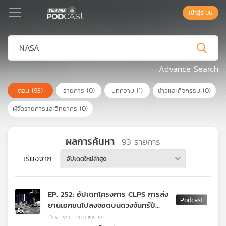
เข้าสู่ระบบ
Podcast
Advance Search
ตอน
(93)
รายการ
(0)
บทความ
(1)
ข่าวและกิจกรรม
(0)
เพล
ย์
ผู้จัดรายการและวิทยากร
(0)
ลิ
สต์
แนะนำ
ผลการค้นหา
93
รายการ
เรียงจาก
อัปเดตใหม่ล่าสุด
เพล
ย์
EP. 252: อัปเดทโครงการ CLPS การส่ง
ลิ
ยานเอกชนไปลงจอดบนดวงจันทร์ปี
สต์
2026
ของ
5
1
01 ส.ค. 69