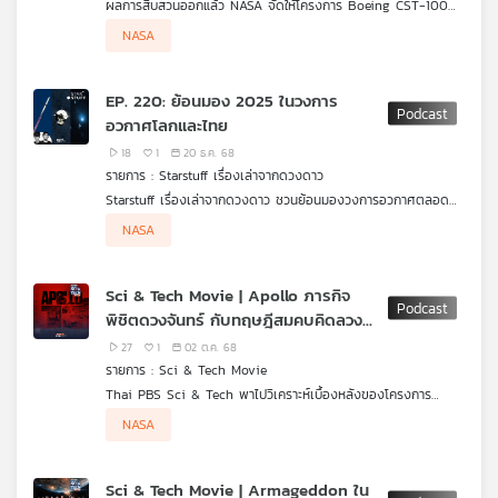
ผลการสืบสวนออกแล้ว NASA จัดให้โครงการ Boeing CST-100
Starliner เข้าข่าย “Type-A Mishap” ซึ่งเป็นระดับของความผิด
คำถามที่น่าสนใจคือ เกิดอะไรขึ้นกันแน่ในระดับวิศวกรรมและการตัดสิน
NASA
พลาดที่ในระบบการจัดการความเสี่ยงของ NASA ถือว่า “ร้ายแรง
ใจเชิงนโยบาย ถึงทำให้ยานที่ถูกออกแบบมาเพื่อพามนุษย์ขึ้นสู่อวกาศ
Starstuff เรื่องเล่าจากดวงดาว ตอนนี้ชวนตั้งคำถามถึงทิศทางของ
ที่สุด” ทั้งในเชิงความปลอดภัย มูลค่าความเสียหาย และผลกระทบต่อ
กลับถูกจัดอยู่ในหมวดนี้ แล้ว Type-A จริง ๆ มันสะท้อนอะไรเกี่ยว
Starliner ไปจนถึงคำถามใหญ่ที่วงการอวกาศต้องเผชิญ ว่าเรากำลัง
ภารกิจในภาพรวม
กับวัฒนธรรมองค์กร การทดสอบ และการยอมรับความเสี่ยงของทั้ง
เร่งการพัฒนาจนหลงลืมบางอย่างไปหรือเปล่า
EP. 220: ย้อนมอง 2025 ในวงการ
NASA และ Boeing
อวกาศโลกและไทย
18
1
20 ธ.ค. 68
รายการ : Starstuff เรื่องเล่าจากดวงดาว
Starstuff เรื่องเล่าจากดวงดาว ชวนย้อนมองวงการอวกาศตลอด
ช่วงปี 2025 ที่ผ่านมาว่า ในแวดวงด้านอวกาศมีเกิดอะไรขึ้นบ้าง
NASA
เพราะปี 2025 นี้ นับเป็นปีที่วงการอวกาศมีเรื่องราวมากมายที่น่า
จับตามองมากมายทั้งในประเทศไทยและนานาชาติ รวมถึงทิศทาง
วงการอวกาศในปีนี้เป็นอย่างไร
Sci & Tech Movie | Apollo ภารกิจ
พิชิตดวงจันทร์ กับทฤษฎีสมคบคิดลวง
โลก
27
1
02 ต.ค. 68
รายการ : Sci & Tech Movie
Thai PBS Sci & Tech พาไปวิเคราะห์เบื้องหลังของโครงการ
Apollo ภารกิจที่ล้มเหลว แผนการกลับไปตั้งถิ่นฐานบนดวงจันทร์ ไป
NASA
จนถึงอนาคตบนดาวอังคาร กับ รศ. ดร.ชัยวัฒน์ คุประตกุล นัก
สื่อสารวิทยาศาสตร์ เจ้าของคอลัมน์​ “วิทยาศาสตร์ ทันโลก ทันชีวิต”
Sci & Tech Movie | Armageddon ใน