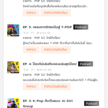
รายการ : POP SCI วิทย์ติดป๊อป
คุณ
ไถหน้าจอมือถือดูคลิปสั้นกันเพลินจนลืมเวลาอยู่หรือเปล่า
#POPSCIวิทย์ติดป๊อป จะพาทุกคนไปแกะรอยเบื้องหลังปรากฏการณ์
POPSCI
POPSCIวิทย์ติดป๊อป
"คลิปสั้น" ที่ยึดครองโลกโซเชียลในปัจจุบัน เจาะลึกวิวัฒนาการตั้งแต่
เพลง
ยุคพาดหัวหนังสือพิมพ์ หนังเงียบ 1 นาที สู่ยุคทองของ TikTok และ
YouTube Shorts พร้อมไขความลับทางวิทยาศาสตร์สมองและข้อ
EP. 5: เพลงจากไทยเดิมสู่ T-POP
ควรระวังในยุคสมาธิสั้นที่สื่อต้องเอาชนะความเบื่อให้ได้ใน 3 วินาทีแรก
12
1
14 ก.ค. 69
บทความ
รายการ : POP SCI วิทย์ติดป๊อป
รู้ไหมว่าเบื้องหลังเพลง T-POP ที่เราตื่นตาตื่นใจในวันนี้ ซ่อน
ประวัติศาสตร์และเทคโนโลยีอะไรไว้บ้าง ? มาร่วมแกะรอยการเดิน
POPSCI
POPSCIวิทย์ติดป๊อป
ทางของเสียงดนตรีใน #POPSCIวิทย์ติดป๊อป เจาะลึกวิวัฒนาการ
ข่าว
ดนตรีไทยที่เติบโตและปรับตัวไปตามยุคสมัย พร้อมแชร์มุมมองทาง
วิทยาศาสตร์และวิศวกรรมเสียง ทั้งการทำงานของโปรแกรม DAW
และ
EP. 4: ป๊อปไม่เล่นกับของเล่นสุดป๊อป
และการประมวลผลคณิตศาสตร์ที่สร้างสรรค์ทำนองเพลงให้ติดหูคน
กิจกรรม
ฟัง
10
1
07 ก.ค. 69
รายการ : POP SCI วิทย์ติดป๊อป
ของเล่นชิ้นโปรดในวัยเด็กของคุณซ่อนความลับอะไรไว้ ? ทำไมผู้ใหญ่
เกี่ยว
อย่างเรายังชอบสะสมของเล่น และยอมสุ่มกล่องจุ่มกันแบบฉุดไม่อยู่
POPSCI
POPSCIวิทย์ติดป๊อป
? มาร่วมหาคำตอบใน #POPSCIวิทย์ติดป๊อป ที่จะพาคุณไปดูการเดิน
กับ
ทางของของเล่นที่วิวัฒนาการตามยุคสมัย พร้อมส่องมุมมอง
เรา
วิทยาศาสตร์สมองที่บอกว่า ของเล่นไม่ใช่แค่เรื่องของเด็ก แต่เป็น
EP. 3: K-Pop กับต้นแบบ AI Girl
เครื่องมือบำบัดจิตใจและกระตุ้นความคิดสร้างสรรค์ชั้นยอดของมนุษย์
Group
ทุกช่วงวัย!