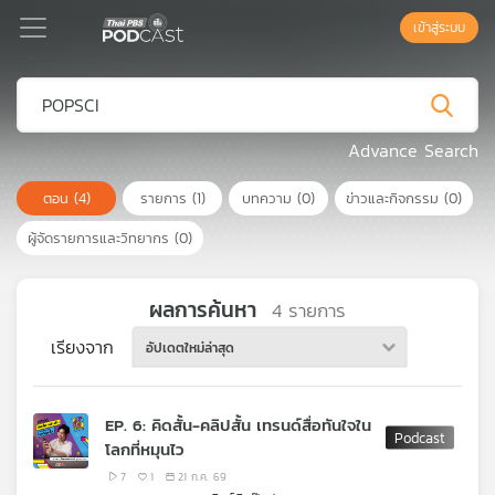
เข้าสู่ระบบ
Podcast
Advance Search
ตอน
(4)
รายการ
(1)
บทความ
(0)
ข่าวและกิจกรรม
(0)
เพล
ย์
ผู้จัดรายการและวิทยากร
(0)
ลิ
สต์
แนะนำ
ผลการค้นหา
4
รายการ
เรียงจาก
อัปเดตใหม่ล่าสุด
เพล
ย์
EP. 6: คิดสั้น-คลิปสั้น เทรนด์สื่อทันใจใน
ลิ
โลกที่หมุนไว
สต์
ของ
7
1
21 ก.ค. 69