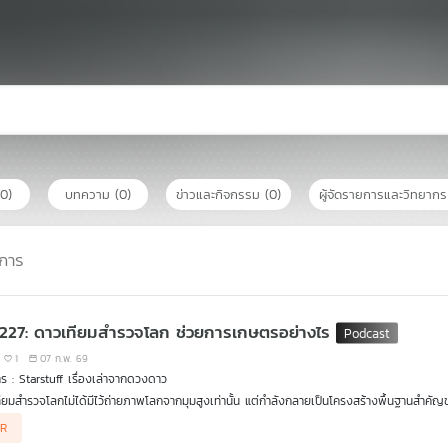
(0)
บทความ
(0)
ข่าวและกิจกรรม
(0)
ผู้จัดรายการและวิทยาก
การ
 227: ดาวเทียมสำรวจโลก ช่วยการเกษตรอย่างไร
1
07 ก.พ. 69
รายการ : Starstuff เรื่องเล่าจากดวงดาว
ียมสำรวจโลกไม่ได้มีไว้ถ่ายภาพโลกจากมุมสูงเท่านั้น แต่กำลังกลายเป็นโครงสร้างพื้นฐานสำคัญ
spectral ที่แยกชนิดพืช โรค หรือความเครียดของพืชได้ละเอียดเชิงเคมี ไปจนถึง SAR การศึกษ
AR
ลางคืน แต่คำถามจริงอาจไม่ใช่แค่ “เทคโนโลยีทำอะไรได้บ้าง” แต่อยู่ที่ “นโยบายจะจัดการข้อมูลเห