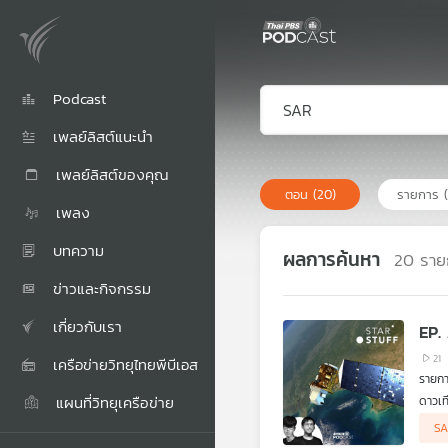
Podcast
เพลย์ลิสต์แนะนำ
เพลย์ลิสต์ของคุณ
ตอน
(20)
รายการ
เพลง
บทความ
ผลการค้นหา
20
ราย
ข่าวและกิจกรรม
เกี่ยวกับเรา
EP.
21
เครือข่ายวิทยุไทยพีบีเอส
แผนที่วิทยุเครือข่าย
ดาวเท
Hyper
S
หรือก