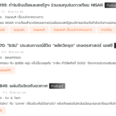
 199: ทำไมอินเดียและสหรัฐฯ ร่วมลงทุนในดาวเทียม NISAR
1
26 ก.ค. 68
รายการ : Starstuff เรื่องเล่าจากดวงดาว
ียม NISAR ดาวเทียมสำรวจโลกบนความร่วมมือของสหรัฐอเมริกาและอินเดียกำลังเดินทางออกนอ
tuff ชวนมาฟังแนวคิดและเหตุผลว่าทำไมอินเดียถึงสนใจและร่วมลงทุนกับสหรัฐในการสร้างดาว
SAR
Spaceth
Starstuff
Starstuff เรื่องเล่าจากดวงดาว
ดาวเทียม
รดาร์ทั้งที่ปัจจุบันมีบริษัทเอกชนทำดาวเทียมสำรวจโลกผ่านเรดาร์ประเภทนี้อยู่เหมือนกัน
 70: "โตโน่" ประสบการณ์ชีวิต "พลิกวิกฤต" เกษตรศาสตร์ เอฟซี
0
01 พ.ค. 68
าร : คุยนอกกรอบ
กกรอบ กับ สุทธิชัย หยุ่น ครั้งนี้ชวนคุยกับ "ภาคิน คำวิลัยศักดิ์ (โตโน่)" รักษาการประธาน
ทางการเงิน ความคาดหวังต่อวงการฟุตบอลลีกของไทย และบทบาทความเป็นนักกิจกรรมเพื่อเปล
setsartFC
 849: แผ่นดินไหวกับอวกาศ
3
3
04 เม.ย. 68
ร : Sci & Tech
ดินไหว" กับ "อวกาศ" เกี่ยวข้องกันได้อย่างไร? หลังเกิดแผ่นดินไหวในเมียนมาและสะเทือนมาถึงไทยมี
ียม รวบรวมข้อมูลจากด้านบนเพื่อประเมินความเสียหาย ทำให้เห็นว่าทั้ง 2 เรื่องนี้มีความเกี่ยว
AR
ระโยชน์ไม่น้อยสำหรับการติดตามเรื่องภัยพิบัติ