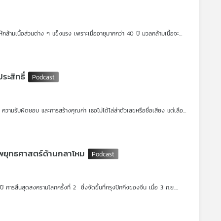
กล้ามเนื้อส่วนต่าง ๆ แข็งแรง เพราะเมื่ออายุมากกว่า 40 ปี มวลกล้ามเนื้อจะ
ย (#Sarcopenia) โดยจะเริ่มลดลง 1-2% ต่อปี อายุยิ่งมากก็ยิ่งสูญเสียมวลกล้าม
ยืน เดิน หรือกิจวัตรประจำวันที่จำเป็นต้องเคลื่อนไหว ทำได้ช้าลง หรือต้องมีไม้
่ แล้วจะทำอย่างไรเพื่อชะลอการเกิดภาวะนี้ รายการ โรงหมอ เล่าให้ฟังค่ะ
ระสิทธิ์
 ความรับผิดชอบ และการสร้างคุณค่า เธอไม่ได้ไล่ล่าตัวเลขหรือชื่อเสียง แต่เลือก
พอใจในสิ่งที่ทำ และรับผิดชอบในสิ่งที่เลือก”
ัพยุทธศาสตร์ด้านกลาโหม
้นสุดสงครามโลกครั้งที่ 2 ซึ่งจัดขึ้นที่กรุงปักกิ่งของจีน เมื่อ 3 ก.ย.
ฏตัวของผู้นำสำคัญคือ ประธานาธิบดี วลาดิเมีย ปูติน ของรัสเซีย และ นายคิม
ึงการตั้งเป้าให้มีกองทัพอวกาศเพื่อดูแลความปลอดภัยของประเทศอย่างรอบด้าน
นาจด้านกลาโหมในปี ค.ศ. 2049 ซึ่งจะเป็นวาระครบรอบ 100 ปีการก่อตั้ง
ล้ว การที่จีนประกาศว่าจะปฏิรูปกองทัพ เสริมความแข็งแกร่งและสร้างความมั่นคง
ื่องเล่าที่จีนอยากให้โลกเชื่อ?