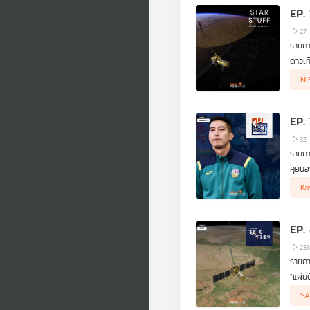
EP.
27
ดาวเท
Stars
NI
ผ่านเ
EP.
32
รายก
คุยนอ
วิกฤต
Ka
EP.
23
รายกา
"แผ่น
ดาวเท
S
เป็นป