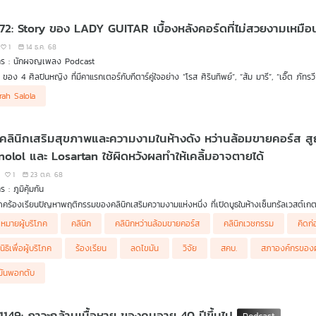
ป็นนโยบายบนผืนดินได้จริงแค่ไหน
 72: Story ของ LADY GUITAR เบื้องหลังคอร์ดที่ไม่สวยงามเหมื
1
14 ธ.ค. 68
าร : นักผจญเพลง Podcast
 ของ 4 ศิลปินหญิง ที่มีคาแรกเตอร์กับกีตาร์คู่ใจอย่าง “โรส ศิรินทิพย์”, “ส้ม มารี”, “เอิ๊ต ภ
ปด้วยความกดดันในจิตใจมากมาก ที่พวกเธอจะต้องเอาชนะและก้าวข้ามผ่านมันไปให้ได้ เชื่อว่าจะเ
ตามเรื่องราวของ 4 ศิลปินเหล่านี้กันว่า ตลอดเส้นทางในวงการเพลงที่แม้จะยากลำบาก อีกทั้งยั
rah Salola
ี่ทำได้อย่างแน่นอน
็นความสวยงามผ่านเสียงเพลงได้อย่างไร
คลินิกเสริมสุขภาพและความงามในห้างดัง หว่านล้อมขายคอร์ส สูญกว่า 6 ล้าน 
nolol และ Losartan ใช้ผิดหวังผลทำให้เคลิ้มอาจตายได้
1
23 ต.ค. 68
 : ภูมิคุ้มกัน
ิโภคร้องเรียนปัญหาพฤติกรรมของคลินิกเสริมความงามแห่งหนึ่ง ที่เปิดบูธในห้างเซ็นทรัลเวสต์เกต
ปรับของรางวัล ก็ถูกพนักงานหว่านล้อมขายคอร์สสุขภาพ ลดไขมัน สมัครครั้งแรก 10,000 บาท พอเ
อนเชื่อ กับ ดร.แก้ว กังสดาลอำไพ นักพิษวิทยา กับ ชนาธิป ไพรพงค์
หมายผู้บริโภค
คลินิก
คลินิกหว่านล้อมขายคอร์ส
คลินิกเวชกรรม
คิดก่
เพื่อขายคอร์สสุขภาพลดไขมันพอกตับ อ้างว่าเจ้าของคลินิกเป็นหมอ ประกอบกับผู้ร้องเรียนเป็น
าลดความดันโลหิต Atenolol และ Losartan ใช้ผิดหวังผลทำให้เคลิ้มอาจตายได้
นิธิเพื่อผู้บริโภค
ร้องเรียน
ลดไขมัน
วิจัย
สคบ.
สภาองค์กรของผู
ับบริการครั้งต่อมาก็ถูกรุมล้อมกดดันขายคอร์สสุขภาพเพิ่มอีก บางครั้งอ้างว่าลูกค้าคนอื่นซื้อค
นักงานคลินิกยังมีพฤติกรรมคือถ้าวงเงินบัตรเครดิตผู้ร้องเรียนเต็ม ก็จะให้ลูกค้าไปดำเนินการ
มันพอกตับ
ด 6 ล้านบาท ซึ่งหลังรับบริการคอร์สต่าง ๆ 3 ครั้ง ก็ไม่เห็นผลใด ๆ เลย ทางครอบครัวทราบเรื่องจึงร
.
 1149: ภาวะกล้ามเนื้อหาย ของคนอายุ 40 ปีขึ้นไป