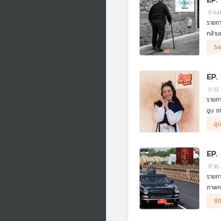
ฟังรา
.
64
การหว
รายก
ถ้าเจ
กล้าม
ฟังจา
เริ่มห
การหา
…………
Sa
เนื้อ
เท้าช
EP. 
22
รายกา
อูน ช
ทำในส
อู
แล้วค
EP.
95
รายกา
ภาพกา
2025 
ประธา
80
จอง อ
พร้อม
โสภิต
สาธา
เป็นช