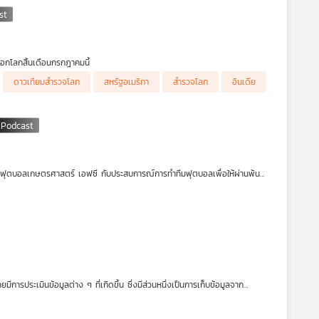
กโลกสิ้นเดือนกรกฎาคมนี้
เทียมดวงนี้ แล้วทำไมรัฐบาลของทั้งสองประเทศยังคงพัฒนาดาวเทียมสำรวจโลก
ดาวเทียมสำรวจโลก
สหรัฐอเมริกา
สำรวจโลก
อินเดีย
สโมสรฟุตบอลเกษตรศาสตร์ เอฟซี กับประสบการณ์การทำทีมฟุตบอลเพื่อให้ผ่านพ้น
ี่ยนแปลงสังคม ฟังได้ในรายการ คุยนอกกรอบ ค่ะ
การประเมินข้อมูลต่าง ๆ ที่เกิดขึ้น ซึ่งมีส่วนหนึ่งเป็นการเก็บข้อมูลจาก
ข้องกันอย่างชัดเจน เติ้ล-ณัฐนนท์ ดวงสูงเนิน ชวนฟังถึงการทำงานด้านอวกาศที่