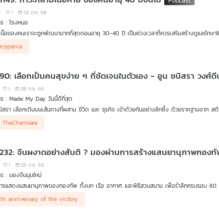
ยละเอียดจาก คุณคณิช น้องชายของผู้เสียหาย
3
1
02 ต.ค. 68
่านล้อมขายคอร์สเข้าข่ายยัดเยียดขายหรือไม่ เข้าข่ายความผิดอะไรบ้าง
าร : โรงหมอ
อเหตุการณ์แบบนี้ผู้บริโภคต้องทำอย่างไร
เนื้อของคนเราจะถูกพัฒนามากที่สุดตอนอายุ 30-40 ปี เป็นช่วงเวลาที่ควรเสริมสร้างดูแลรักษาให้
ก คุณภัทรกร ทีปบุญรัตน์ รองหัวหน้าฝ่ายคุ้มครองและพิทักษ์สิทธิผู้บริโภค สภาผู้บริโภค
ายไป
ยไปของมวลกล้ามเนื้อในร่างกายเริ่มต้นเมื่ออายุมากกว่า 40 ปี เรียกกันว่า #ภาวะกล้ามเนื้อหา
….
rcopenia
มากขึ้น โดยเฉพาะเมื่ออายุ 65 ปี จะเริ่มแสดงอาการจากการสูญเสียมวลกล้ามเนื้อ สังเกตได้จากการ
่วยพยุงตัว นอกจากอายุยังมีปัจจัยอะไรที่ทำให้สูญเสียมวลกล้ามเนื้อ ทุกคนเสี่ยงต่อภาวะนี้หรือไม
90: เลือกเป็นคนสุขง่าย ๆ ที่ชัดเจนในตัวเอง - อูน ชนิสรา วงศ์ดีป
1
08 ก.ย. 68
ร : Made My Day วันนี้ดีที่สุด
นิสรา เลือกเดินบนเส้นทางที่ผสาน ชีวิต และ ธุรกิจ เข้าด้วยกันอย่างลึกซึ้ง ด้วยรากฐานจาก สติ
ิ่งที่รัก ดูแลคนรอบตัว และเรียนรู้จากทุกคำวิจารณ์ จนค้นพบความสำเร็จที่ยั่งยืนแท้จริง คือการ “
น TheChanisara
ุณล่ะ…กำลังวิ่งหาความสำเร็จ หรือกำลังสร้างชีวิตที่มีคุณค่า ?
 232: จีนผงาดอย่างสันติ ? มองผ่านการสร้างแสนยานุภาพกองท
1
05 ก.ย. 68
ร : มองจีนมุมใหม่
รแสดงแสนยานุภาพของกองทัพ ทั้งบก เรือ อากาศ และพิธีสวนสนาม เพื่อรำลึกครบรอบ 80 ปี การสิ
ที่ผ่านมา โดยมีผู้นำ 26 ประเทศพร้อมกับผู้บริหารระดับสูงนานาชาติเข้าร่วมงาน พร้อมการปราก
นาธิบดี สี จิ้นผิง ตอกย้ำเรื่องการสร้างความมั่นคงทั้งทางบก ทางน้ำและอากาศแล้วยังไปไกลถ
th anniversary of the victory
ึน ของเกาหลีเหนือ รวมทั้งชาติพันธมิตรของจีน กำลังถูกจับจ้องมองจากทั่วโลก
วางเป้าหมายให้จีนต้องปฎิรูปกองทัพให้ทันสมัยภายในปี ค.ศ. 2035 และมุ่งสู่การเป็นชาติมหาอำ
 หวังวิวัฒนา ชวน ดร.อรสา รัตนอมรภิรมย์ นักวิชาการอิสระด้านจีนศึกษา คุยเรื่องนี้ว่า สรุปแ
รณรัฐประชาชนจีน
าติมหาอำนาจด้านการทหาร เพื่อสันติภาพนั้นเป็นความปรารถนาที่แท้จริงของจีน หรือว่านี่คือเพียงเร