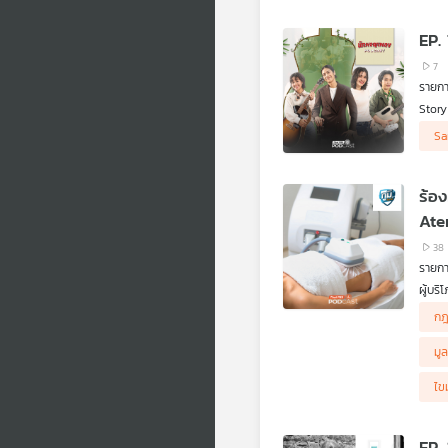
กลายเ
EP.
7
รายก
Story
เต็มไ
ไปติด
Sa
สิ่งท
มันเป
ร้อง
Ate
38
รายการ
ผู้บร
เข้าไ
คิดก่
กฎ
กดดัน
ตอน ย
.
มูล
พอไปร
ซึ่งพ
ไข
ทั้งหม
สคบ
.
EP.