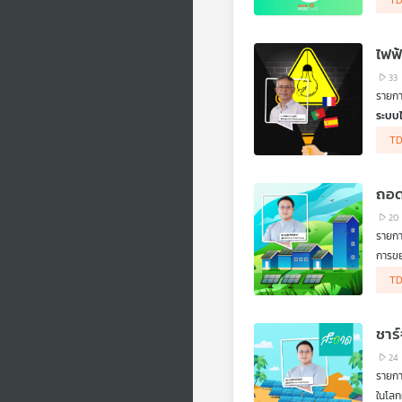
TD
บทเรี
การบร
เชี่ย
ไฟฟ้
“ฉลาด
ในระบ
33
ให้ผู
รายก
สนับ
ระบบไ
ดร.สม
TD
และชี
พลังง
เปลี่ย
ถอด
20
รายก
การขย
สำรวจ
TD
การนำ
พลังง
ภาครั
ชาร
สนับส
มือจา
24
การตั
รายก
เพื่อ
ในโล