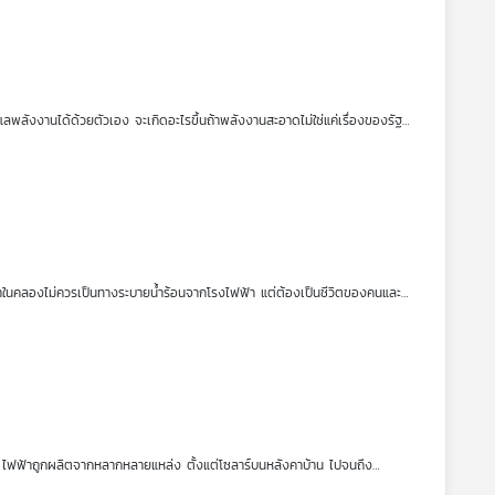
ลพลังงานได้ด้วยตัวเอง จะเกิดอะไรขึ้นถ้าพลังงานสะอาดไม่ใช่แค่เรื่องของรัฐ
จการเพื่อสังคม ที่ฝึกอบรมช่างชุมชน สร้างความเข้าใจเรื่องโซลาร์เซลล์ และขยับ
เปญ
“304 กินได้”
ที่ชูเรื่องความมั่นคงทางอาหาร ต่อยอดสู่การสร้างต้นแบบ
จากชุมชนเอง ดูแลและซ่อมระบบได้ ทดลองใช้แผงเก่าในพื้นที่เกษตร ลดขยะ
ป น้ำในคลองไม่ควรเป็นทางระบายน้ำร้อนจากโรงไฟฟ้า แต่ต้องเป็นชีวิตของคนและ
นาจากเสียงจริงในพื้นที่ เพื่อค้นหาความเชื่อมโยงของระบบไฟฟ้ากับชีวิตชุมชน
ะอาดที่ทุกคนเป็นเจ้าของได้คุยกับ พี่อ้อย แสงสุรีย์พาวเวอร์ หนึ่งในผู้จุด
และพลังงานในพื้นที่ภาคตะวันออก ยาวนานกว่า 10 ปี
นไป ไฟฟ้าถูกผลิตจากหลากหลายแหล่ง ตั้งแต่โซลาร์บนหลังคาบ้าน ไปจนถึง