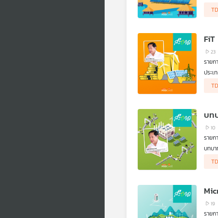
ไฟฟ้า
TD
โซลาร
นี้ไม
FiT
23
รายก
ประเ
สะอาด
TD
เปรีย
มาตรก
เป็นต
บทบ
10
รายก
บทบ
น้ำแล
สะอา
TD
ผลิตไ
ติดต
Mic
19
รายก