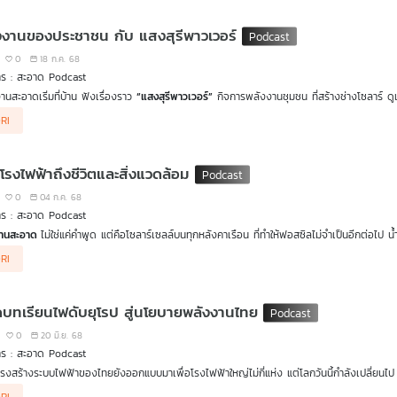
งงานของประชาชน กับ แสงสุรีพาวเวอร์
0
18 ก.ค. 68
าร : สะอาด Podcast
านสะอาดเริ่มที่บ้าน ฟังเรื่องราว
“แสงสุรีพาวเวอร์”
กิจการพลังงานชุมชน ที่สร้างช่างโซลาร์ ดูแ
ริษัทใหญ่ แต่กลายเป็นสิ่งที่
“ชุมชนลงมือทำได้จริง”
ชวนคุยกับ
“พี่อ้อย”
จากแสงสุรีพาวเวอร์ กิ
RI
เป้าหมายใหญ่คือ
“พลังงานสะอาดที่ชาวบ้านเป็นเจ้าของและใช้ประโยชน์ได้อย่างแท้จริง”
จากแคม
งงานของชุมชน”
บนหลังคาเรือนและในแปลงเกษตรอินทรีย์ พร้อมแนวคิดน่าสนใจ เช่น ช่างโซลาร์
การเข้าถึง พัฒนาโครงสร้างให้ประชาชนขายไฟหากันเองได้จริง
โรงไฟฟ้าถึงชีวิตและสิ่งแวดล้อม
0
04 ก.ค. 68
าร : สะอาด Podcast
งานสะอาด
ไม่ใช่แค่คำพูด แต่คือโซลาร์เซลล์บนทุกหลังคาเรือน ที่ทำให้ฟอสซิลไม่จำเป็นอีกต่อไ
ิเวศ ก๊าซธรรมชาติไม่ใช่ทางออก ถ้าสุดท้ายคนต้องจ่ายค่าไฟแพงขึ้นโดยไม่จำเป็น ชวนฟังบทสนท
RI
รื่องราวการต่อสู้ การค้นหาทางออก และความหวังของชุมชนในฉะเชิงเทราและปราจีนบุรี กับพลังงานส
ยแนวคิด “พลังงานสะอาดที่ชุมชนเป็นเจ้าของได้” หลังจากการทำงานขับเคลื่อนด้านสิ่งแวดล้อม
บทเรียนไฟดับยุโรป สู่นโยบายพลังงานไทย
0
20 มิ.ย. 68
าร : สะอาด Podcast
โครงสร้างระบบไฟฟ้าของไทยยังออกแบบมาเพื่อโรงไฟฟ้าใหญ่ไม่กี่แห่ง แต่โลกวันนี้กำลังเปลี่ย
อรี่ในชุมชนเล็ก ๆ