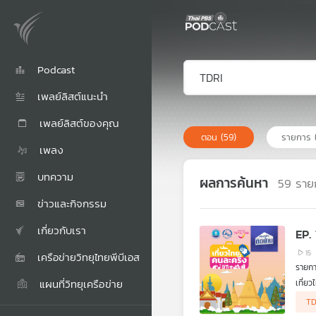
Podcast
เพลย์ลิสต์แนะนำ
เพลย์ลิสต์ของคุณ
ตอน
(59)
รายการ
เพลง
บทความ
ผลการค้นหา
59
ราย
ข่าวและกิจกรรม
เกี่ยวกับเรา
EP.
15
เครือข่ายวิทยุไทยพีบีเอส
รายกา
แผนที่วิทยุเครือข่าย
เที่ย
หลังจ
TD
สิทธิ