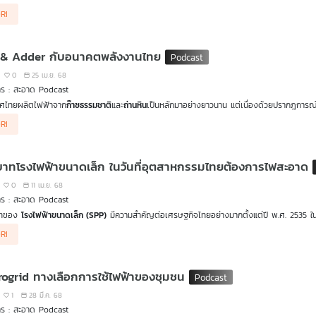
จากสายส่งหลักเข้าไม่ถึง สู่พื้นที่ที่มีความมั่นคงทางพลังงาน โดยยึดหลักความยั่งยืนเป็นหัวใจส
RI
์เซลล์
ได้เกือบ 100% ผ่านการใช้
ระบบไมโครกริด (Microgrid)
ทำให้ผู้คนบนเกาะสามารถบริหาร
่ง่าย ทั้งในเรื่องเงินทุน ความรู้ด้านเทคนิค ความมั่นคงของระบบ และที่สำคัญที่สุดคือ ความร่วม
 & Adder กับอนาคตพลังงานไทย
0
25 เม.ย. 68
าร : สะอาด Podcast
ทศไทยผลิตไฟฟ้าจาก
ก๊าซธรรมชาติ
และ
ถ่านหิน
เป็นหลักมาอย่างยาวนาน แต่เนื่องด้วยปรากฎการณ์
 รัฐบาลต้องหามาตรการในการสร้างแรงจูงใจให้เอกชนเข้ามาลงทุนในพลังงานหมุนเวียน เนื่องจา
RI
บเสมือนเป็นการช่วยเอกชนลงทุนในเรื่องของต้นทุนไม่ว่าจะเป็นในพลังงานแสงอาทิตย์ พลัง
ารที่ศึกษามาอย่างดีแล้วว่าพลังงานหมุนเวียนแต่ละประเภทควรจะได้รับเงินสนับสนุนที่เท่าไหร่ แ
ัวการที่ทำให้ค่าไฟแพง เป็นอย่างนั้นหรือไม่ มาร่วมหาคำตอบได้ใน
สะอาดPodcast
กับตอนทศวร
าทโรงไฟฟ้าขนาดเล็ก ในวันที่อุตสาหกรรมไทยต้องการไฟสะอาด
0
11 เม.ย. 68
าร : สะอาด Podcast
าทของ
โรงไฟฟ้าขนาดเล็ก (SPP)
มีความสำคัญต่อเศรษฐกิจไทยอย่างมากตั้งแต่ปี พ.ศ. 2535 ใน
ะไฟฟ้าใช้ในกระบวนการผลิต โรงไฟฟ้าขนาดเล็กจึงมีส่วนช่วยผลักดันการเจริญเติบโตทางเศร
ด Podcast
ชวนมองบทบาทของ
โรงไฟฟ้าขนาดเล็ก (SPP)
ที่ปรับเปลี่ยนแหล่งพลังงานเพื่อก
RI
ฟฟ้า ทำให้โรงไฟฟ้าขนาดเล็กเปลี่ยนผ่านมาผลิตไฟฟ้าจากชีวมวล ไปจนถึงลมและแสงอาทิตย์
ามฟังใน
สะอาดPodcast
บทบาทโรงไฟฟ้าขนาดเล็กในวันที่อุตสาหกรรมไทยต้องการไฟสะอาด
rogrid ทางเลือกการใช้ไฟฟ้าของชุมชน
1
28 มี.ค. 68
าร : สะอาด Podcast