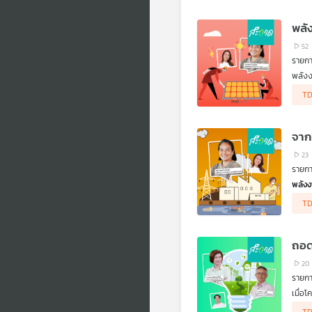
พลั
52
รายก
พลังง
หรือบ
TD
ไปสู่
“พลั
เพิ่ม
จาก
23
รายก
พลัง
ระบบน
TD
ผ่านเ
ประกา
ถอด
20
รายก
เมื่อ
แบตเต
.