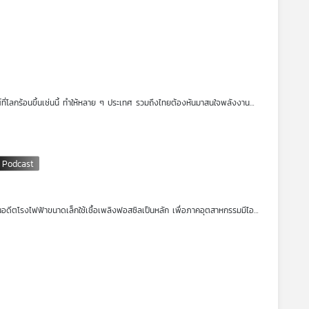
ำคัญ
โครงการ ReCharge
คือตัวอย่างของชุมชนเล็ก ๆ ที่สามารถผลิตไฟฟ้าจาก
จัดการพลังงานด้วยตนเอง นำไปสู่คุณภาพชีวิตที่ดีขึ้น แต่เส้นทางสู่ความสำเร็จ
มือจากคนในชุมชนเอง
ที่โลกร้อนขึ้นเช่นนี้ ทำให้หลาย ๆ ประเทศ รวมถึงไทยต้องหันมาสนใจพลังงาน
กในอดีต พลังงานหมุนเวียนมีราคาสูงมาก จึงก่อให้เกิดมาตรการ Adder ที่
งานลม และพลังงานชีวมวล ตามมาด้วยมาตรการ
Feed in Tariff (FiT)
ซึ่งเป็น
ต่คำถามสำคัญคือ ปัจจุบันนี้ อะไรที่ทำให้มาตรการ FiT และ Adder โดนตีตราว่า
รษของ
FiT & Adder กับอนาคตพลังงานไทย
อดีตโรงไฟฟ้าขนาดเล็กใช้เชื้อเพลิงฟอสซิลเป็นหลัก เพื่อภาคอุตสาหกรรมมีไอ
ษฐกิจของประเทศ โดยในระยะหลังเกิดการนำเศษวัสดุทางการเกษตร ชีวมวล มา
ารผลิตไฟฟ้าที่ตอบโจทย์ยุคพลังงานสะอาด แต่จะเดินหน้าได้ไกลแค่ไหน ชวน