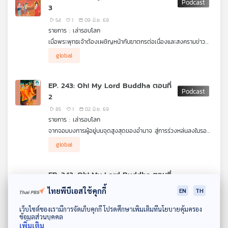
3
.
ณ ปาวาลเจดีย์ในวัย 80 พรรษา เมื่อจอมมารคนเดิมกลับมาทวง
54
1
09 มิ.ย. 69
สัญญาเชิญปรินิพพาน ทว่า My Lord Buddha ของเรา กลับสบตา
รายการ : เล่ารอบโลก
ความตายอย่างสงบ ไม่ใช่เพราะมีเวทมนตร์ยื้อชีวิต แต่เพราะพระองค์
เมื่อพระพุทธเจ้าต้องเผชิญหน้ากับฆาตกรต่อเนื่องและสงครามข่าว
คือ “มนุษย์ธรรมดา" ที่ฝึกตนจนเข้าใจ "ธรรมะของธรรมชาติ" อย่าง
ปลอม! มาร่วมเจาะลึก 2 คดีระทึกขวัญในพุทธประวัติที่ถูกตีความใหม่
แท้จริง ร่วมแฮ็กระบบ Matrix ปลดล็อกศักยภาพในใจคุณเพื่อ
global
ในมุมมองของอาชญาวิทยาและจิตวิทยา เริ่มต้นด้วยแฟ้มคดีของ "อง
เอาชนะพญามารในชีวิตจริงได้แล้ววันนี้!
คุลิมาล" จากอดีตนักเรียนหัวกะทิที่ถูกสังคมบิดเบี้ยวหล่อหลอมจน
กลายเป็นปีศาจร้ายร้อยนิ้วศพ ซึ่งพระพุทธเจ้าทรงทำหน้าที่เป็นนัก
EP. 243: Oh! My Lord Buddha ตอนที่
เจรจาต่อรองในสภาวะวิกฤต (Crisis Negotiator) สยบความรุนแรง
2
และปลดล็อกปมในใจของอาชญากรได้ด้วยประโยคสั้นๆ เพียงประโยค
เดียวโดยไม่ต้องออกแรงปะทะ
85
1
02 มิ.ย. 69
.
รายการ : เล่ารอบโลก
ต่อด้วยขบวนการไอโอและดิสเครดิตระดับโลกของ "จิญจมาณวิกา"
จากจอมบงการผู้อยู่บนจุดสูงสุดของอำนาจ สู่การร่วงหล่นลงในรอย
ตัวแทนแห่งการทำสงครามข้อมูลข่าวสาร (Information War) ยุค
แยกของแผ่นดิน... วาระสุดท้ายของ "พระเทวทัต" ไม่ใช่แค่บทลงโทษ
โบราณ ที่วางแผนปล่อย Fake News ช็อกคนนับพันเพื่อทำลายชื่อ
global
ทางศาสนา แต่คือ Case Study ทางจิตวิทยาที่สะท้อนให้เห็นว่า "อีโก้"
เสียงและความน่าเชื่อถือของพระองค์ ซึ่งเคสนี้จะทำให้คุณได้เห็นถึง
และ "ความแค้น" กัดกินมนุษย์จากภายในได้อย่างไร
สุดยอดศิลปะการจัดการภาวะวิกฤต (Crisis Management) ที่ดีที่สุด
.
ในโลก เมื่อฮีโร่ของเราเลือกใช้ความสงบสยบความเคลื่อนไหว และ
EP. 242: Oh! My Lord Buddha ตอนที่
Thai PBS Podcast เล่ารอบโลก ตอนนี้ จะพาทุกท่านย้อนเวลา ไม่ใช่
ปล่อยให้ความจริงทำลายล้างความเท็จไปเอง
1
แค่หลักพันปี แต่ย้อนกลับไปหลายอสงไขย เพื่อค้นหา "จุดเริ่มต้น"
ไทยพีบีเอสใช้คุกกี้
EN
TH
ของการจองเวรข้ามมิติเวลา อะไรทำให้ชายคนหนึ่งยอมแลกทุกอย่าง
111
2
26 พ.ค. 69
เพื่อทำลายล้างพระพุทธเจ้า? และฮีโร่ของเราทรงยุติวงจรความ
ดาวน์โหลด Thai PBS Podcast Application
รายการ : เล่ารอบโลก
เว็บไซต์ของเรามีการจัดเก็บคุกกี้ โปรดศึกษาเพิ่มเติมที่นโยบายคุ้มครอง
พยาบาทนี้... ด้วยวิธีใด?
ข้อมูลส่วนบุคคล
แบทแมน จะมีตัวตนที่สมบูรณ์ไม่ได้ถ้าปราศจาก โจ๊กเกอร์... ลุค สกาย
เพิ่มเติม