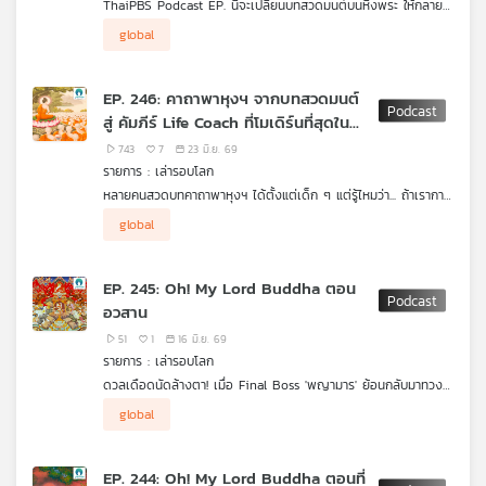
ThaiPBS Podcast EP. นี้จะเปลี่ยนบทสวดมนต์บนหิ้งพระ ให้กลาย
พระพุทธคุณ พระธรรมคุณ พระสังฆคุณ"
เป็นคู่มือบริหารจิตใจและรับมือกับคน Toxic ในชีวิตประจำวัน:
.
global
1. รับมือพวกชอบเถียงเพื่อเอาชนะ -> เรียนรู้จากเคสปราบ “สัจจก
คำถามที่น่าสนใจในมุมมองของ "เล่ารอบโลก" วันนี้ไม่ใช่แค่เรื่องของ
นิครนถ์” นักดีเบตจอมลวงโลกที่พ่ายแพ้ภัยตรรกะตัวเอง
ศาสนพิธี แต่เราจะมองผ่านเลนส์ของประวัติศาสตร์ รัฐศาสตร์
2. วิธีดีลกับผู้ใหญ่ที่บ้าอำนาจ -> ถอดศาสตร์การจัดการจากเคส
วัฒนธรรม และจิตวิทยา มนุษยชาติเดินทางมาไกลขนาดนี้ ทำไมเสียง
EP. 246: คาถาพาหุงฯ จากบทสวดมนต์
“นันโทปนันทะ” พญานาคผู้หวงถิ่น
สวดมนต์ชุดนี้ถึงยังไม่หายไปไหน? มันทำหน้าที่อะไรในจิตใจของมนุษย์
สู่ คัมภีร์ Life Coach ที่โมเดิร์นที่สุดใน
3. เตือนสติตัวเองในวันที่คิดว่าเจ๋งที่สุด -> ทลายสภาวะ God
ยุค Hyper-information และแท้จริงแล้ว ประวัติความเป็นมาของ
Complex จากเคส “พกาพรหม”
โลก!
ถ้อยคำเหล่านี้ เดินทางข้ามมหาสมุทรข้ามกาลเวลามาจากไหน? วันนี้
743
7
23 มิ.ย. 69
.
เล่ารอบโลก จะพาทุกท่านดิ่งลึกไปค้นหาคำตอบนี้พร้อม ๆ กัน
รายการ : เล่ารอบโลก
ชัยชนะทั้ง 8 ครั้งในคาถาพาหุงฯ ไม่เคยใช้ความรุนแรง แต่ชนะด้วย
หลายคนสวดบทคาถาพาหุงฯ ได้ตั้งแต่เด็ก ๆ แต่รู้ไหมว่า... ถ้าเรากาง
“สติและปัญญา” สวดพาหุงครั้งต่อไป...ลองให้บทสวดนี้เป็นโค้ชนำทาง
คำแปลภาษาบาลีดู แท้จริงแล้ว คาถาพาหุงฯ หรือ พุทธชัยมงคลคาถา
"Sound generated by AI via (suno) on (23/06/2569)"
ชีวิตคุณดูนะ
global
คือ "บันทึกประวัติศาสตร์การเผชิญหน้ากับ 8 วายร้าย" ในพุทธกาล ที่
“Sound generated by AI via (suno) on (23/06/2569)”
ดุเดือดและแฝงจิตวิทยาเชิงลึกไว้ได้อย่างน่าทึ่ง
.
EP. 245: Oh! My Lord Buddha ตอน
ThaiPBS Podcast รายการเล่ารอบโลก ชวนคุณเดินทางย้อนรอย
อวสาน
ประวัติศาสตร์การค้นพบคัมภีร์ลับในกรุวัดป่าแก้ว ยุคสมเด็จพระ
นเรศวรมหาราช พร้อมถอดรหัสวิธีรับมือ "แก๊งศัตรูหลากรูปแบบ"
51
1
16 มิ.ย. 69
ของฮีโร่สายมนุษย์อย่างพระพุทธเจ้า
รายการ : เล่ารอบโลก
.
ดวลเดือดนัดล้างตา! เมื่อ Final Boss 'พญามาร' ย้อนกลับมาทวง
ทำไมคนในศตวรรษที่ 21 ที่ต้องเจอทั้งมนุษย์ออฟฟิศใจร้าย ข่าวลือ
สัญญาลับในวาระสุดท้ายของฮีโร่สายมนุษย์ มาร่วมเจาะลึกมหากาพย์
และความเครียดในชีวิตประจำวัน ถึงยังต้องสวดบทนี้? มาร่วมเปลี่ยน
global
สงครามทางจิตวิญญาณที่ดุเดือดที่สุดในพุทธประวัติในเล่ารอบโลก
"เสียงสวดมนต์" ให้เป็น "คู่มือสู้ชีวิต" ไปพร้อมกัน!
EP. นี้ ที่จะพาทุกท่านไปถอดรหัสฉากกองทัพมารบุกใต้ต้นโพธิ์ผ่าน
เลนส์จิตวิทยา ปลดล็อกปริศนาพระแม่ธรณีบีบมวยผมที่พิสูจน์ชัยชนะ
EP. 244: Oh! My Lord Buddha ตอนที่
ด้วย "กฎแห่งเหตุผล" ก่อนจะลากยาวไปสู่วิเคราะห์ฉากพีคขยี้ใจ