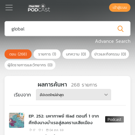
เข้าสู่ระบบ
Podcast
Advance Search
ตอน
(268)
รายการ
(1)
บทความ
(0)
ข่าวและกิจกรรม
(0)
เพล
ย์
ผู้จัดรายการและวิทยากร
(0)
ลิ
สต์
แนะนำ
ผลการค้นหา
268
รายการ
เรียงจาก
อัปเดตใหม่ล่าสุด
เพล
ย์
EP. 252: มหากาพย์ Iliad ตอนที่ 1 จาก
ลิ
ศึกชิงนางบำเรอสู่สงครามเสียเมือง
สต์
ของ
17
1
04 ส.ค. 69