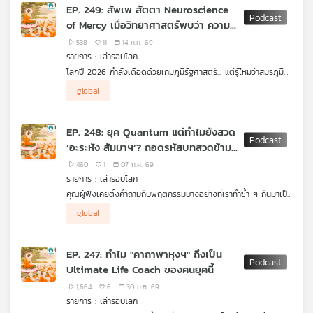
ธรรม" ก็คือ The Universal Law หรือกฎธรรมชาติที่มีอยู่แล้วใน
EP. 249: สัพเพ สัตตา Neuroscience
จักรวาล ไม่ว่าจะมีพุทธศาสนาหรือไม่ก็ตาม
เครือ
of Mercy เมื่อวิทยาศาสตร์พบว่า ความ
.
ข่าย
แต่จุดเปลี่ยนโลกเกิดขึ้นเมื่อพระพุทธเจ้า ทรงยอมก้าวข้ามความเป็น
เมตตา คืออาวุธที่ทรงพลังที่สุด
538
11
14 ก.ค. 69
วิทยุ
"Introvert" ในพระทัย เดินเท้าเปล่ากว่า 200 กิโลเมตรเพื่อมาสั่งสอน
รายการ : เล่ารอบโลก
ไทย
และตั้งระบบ "คณะสงฆ์" ขึ้นมาเป็น Platform ในการ Copy & Paste
โลกปี 2026 กำลังเดือดด้วยเกมภูมิรัฐศาสตร์... แต่รู้ไหมว่าสมรภูมิที่
พี
ไฟล์ข้อมูลความจริงนี้ข้ามกาลเวลามา 2,600 ปี จนส่งต่อมาถึงมือ
ระอุที่สุด อาจไม่ใช่ในสนามรบ แต่คือ "สมองและใจ" ของเราเอง ยุค
"Sound generated by AI via (suno) on (14/07/2569)"
คนในศตวรรษที่ 21 อย่างพวกเรา
บี
global
เปลี่ยนผ่านทางขั้วอำนาจ (Geopolitical Transition) กำลังป้อน
.
เอส
ความกลัว ความระแวง และความเกลียดชังให้เราผ่านหน้าจอในทุก ๆ
มาร่วมย้อนเวลาถอดรหัสประวัติศาสตร์โลกและระบบนิเวศแห่งปัญญา
วัน จนสมองส่วนควบคุมภัยพิบัติอย่าง Amygdala ทำงานหนักไม่เว้น
ใน เล่ารอบโลก Special: อาสาฬหบูชา วันพลิกแกนจิตวิญญาณโลก
EP. 248: ยุค Quantum แต่ทำไมยังสวด
วัน ท่ามกลางวิกฤตที่มหาอำนาจใช้ภาษาของอาวุธและเม็ดเงินหักล้าง
‘อะระหัง สัมมาฯ’? ถอดรหัสบทสวดข้าม
กัน เครื่องมือทางยุทธศาสตร์ที่จะช่วยให้มนุษย์ตัวเล็ก ๆ อย่างเรา
แผนที่
รอดชีวิตและรักษาความเป็นมนุษย์ไว้ได้ กลับไม่ใช่ปืนหรือรถถัง... แต่
ศตวรรษ
460
1
07 ก.ค. 69
คือ "เมตตาภาวนา" ในพุทธศาสนา
วิทยุ
รายการ : เล่ารอบโลก
.
เครือ
คุณผู้ฟังเคยตั้งคำถามกับพฤติกรรมบางอย่างที่เราทำซ้ำ ๆ กันมาเป็น
เล่ารอบโลก EP. นี้จะพาคุณดิ่งลึกไปถอดรหัสภาษาบาลี ส่องห้อง
ข่าย
พันปีไหม? ท่ามกลางโลกในศตวรรษที่ 21 โลกที่เราคุยกับ AI โลกที่เรา
"Sound generated by AI via (suno) on (07/07/2569)"
แล็บประสาทวิทยาศาสตร์ (Neuroscience) เพื่อพิสูจน์ว่า "สัพเพ สัต
global
ใช้ชีวิตอยู่บนความเร็วระดับมิลลิวินาที โลกที่ขับเคลื่อนด้วยเทคโนโลยี
ตา" ไม่ใช่แค่บทสวดโลกสวย แต่คือคาถาดับความกลัวและเกราะ
Quantum Computing และการแข่งขันทางภูมิรัฐศาสตร์ที่
ป้องกันใจขั้นสูงในระเบียบโลกใหม่ที่กำลังบ้าคลั่ง
ตึงเครียด... แต่ในทุก ๆ เย็น หรือทุก ๆ เช้า วันพระ หรือวันสำคัญ
EP. 247: ทำไม "คาถาพาหุงฯ" ถึงเป็น
ต่างๆ ภาพที่เรายังคงเห็นจนชินตาคือ ผู้คนจำนวนมาก ไม่ว่าจะวัย
Ultimate Life Coach ของคนยุคนี้
เกษียณ วัยทำงาน หรือแม้แต่คนรุ่นใหม่ นั่งคุกเข่า ประนมมือหน้า
พระพุทธรูป แล้วเปล่งเสียงออกมาพร้อมกันในบทสวดมนต์
1,664
6
30 มิ.ย. 69
.
รายการ : เล่ารอบโลก
นั่นคือบทที่เรารู้จักกันในชื่อ “บทบูชาพระรัตนตรัย หรือบทนมัสการ