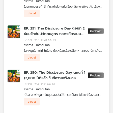
รายการ : เล่ารอบโลก
คุณ
ในยุคศตวรรษที่ 21 ที่เรากำลังคุยกันเรื่อง Generative AI, เรื่อง
ปัญญาประดิษฐ์ครองโลก, เรื่องการเปลี่ยนผ่านพลังงานสะอาด, หรือ
เราอยากจะบอกคุณว่า มหากาพย์ทั้งสองเรื่อง Iliad และ Odyssy นี้
global
เรื่องความตึงเครียดทางภูมิศาสตร์การเมืองระหว่างมหาอำนาจยุคใหม่
ไม่ใช่แค่ "นิทานปรัมปรา" หรือวรรณกรรมสำหรับท่องจำเพื่อสอบ
ถ้าเราอยากเข้าใจว่า ทำไมสหรัฐอเมริกาและชาติตะวันตกจึงให้คุณค่า
เพลง
ทำไมเรายังต้องย้อนกลับไปเล่าเรื่องศึกสงครามระหว่างกรีกกับทรอย?
วรรณคดีอังกฤษ แต่มันคือ "พิมพ์เขียวทางความคิด" (Intellectual
กับสิทธิและเสรีภาพของปัจเจกบุคคลอย่างสุดโต่ง? ทำไมพวกเขาจึง
ทำไมเราต้องไปฟังเรื่องราวของฮีโร่ แม่ทัพ และเทพเจ้ากรีกโบราณ
Blueprint) หรือจะเรียกว่าเป็น "ดีเอ็นเอเชิงอารยธรรม"
หมกมุ่นกับการสร้าง "ระเบียบโลกที่ยึดถือ กฎเกณฑ์" (Rule-Based
EP. 251: The Disclosure Day ตอนที่ 2
ด้วย?
(Civilizational DNA) ที่หล่อหลอมวิธีคิด ค่านิยม ระบบกฎหมาย
Order)? ทำไมสิทธิทางทะเลและการคุมช่องแคบทางยุทธศาสตร์ถึง
ธัมมจักกัปปวัตตนสูตร ถอดรหัสระบบ
ยุทธศาสตร์ทางทะเล ตลอดจนพฤติกรรมทางการเมืองระหว่าง
กลายเป็นเรื่องที่เขายอมหักไม่ยอมงอ? คำตอบของคำถามยุคปัจจุบัน
ประเทศของโลกตะวันตกมานานกว่า 28 ศตวรรษ!
เหล่านี้ ถูกซ่อนไว้อย่างแนบเนียนในมหากาพย์ของโฮเมอร์
ปฏิบัติการดับทุกข์
บทความ
209
7
28 ก.ค. 69
รายการ : เล่ารอบโลก
โลกหมุนไว แต่ทำไมใจเรายังเหนื่อยเรื่องเดิมๆ? 2,600 ปีผ่านไป
เทคโนโลยีเปลี่ยนจากหน้ามือเป็นหลังมือ แต่ทำไมมนุษย์ยุคนี้ยังเจ็บ
"Sound generated by AI via (suno) on (28/07/2569)"
global
ข่าว
ปวด เครียด และตกหลุมพรางความทุกข์แบบเดียวกับคนยุคโบราณ?
และ
.
เพราะเรามีสมาร์ตโฟนรุ่นใหม่ล่าสุด แต่ยังใช้ "ระบบปฏิบัติการทางใจ"
กิจกรรม
EP. 250: The Disclosure Day ตอนที่ 1
ที่ไม่ได้อัปเดต!
(2,600 ปีที่แล้ว วันที่ความจริงของ
.
ในวันอาสาฬหบูชา พระพุทธเจ้าไม่ได้แค่แสดงธรรม แต่ทรงมอบ
ธรรมชาติถูกถอดรหัสเป็นครั้งแรก)
368
4
21 ก.ค. 69
"เครื่องมือถอดรหัสจิตวิทยาและเบรกมือทางจิตวิญญาณ" ที่จะ
เกี่ยว
รายการ : เล่ารอบโลก
เปลี่ยนคุณจาก "เหยื่อของสถานการณ์" ให้กลายเป็น "ผู้ควบคุมชีวิต
กับ
"วันอาสาฬหบูชา" ในมุมมองประวัติศาสตร์โลก ไม่ใช่แค่เรื่องของ
ตนเอง"
เรา
พิธีกรรม แต่คือ "วันพลิกแกนจิตวิญญาณของมนุษยชาติ"
.
global
.
มาร่วมตั้งคำถาม กระตุกความคิด และค้นหาทางออกจากความผันผวน
เหมือนกับ "แรงโน้มถ่วง" ที่มีอยู่แล้วก่อนที่นิวตันจะค้นพบ "พระ
ของโลกยุคปัจจุบันใน เล่ารอบโลก