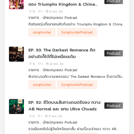
ของ Triumphs Kingdom & China
เครือ
Dolls
15
1
31 พ.ค. 69
ข่าย
รายการ : นักผจญเพลง Podcast
วิทยุ
ศิลปินหญิงที่หลายคนคิดถึงอย่าง Triumphs Kingdom & China
ไทย
Dolls ที่ในยุคหนึ่ง เป็นคนสร้างกระแสสาวหมวย กระแสแฟชั่นสาย
พี
songhunter
SonghunterPodcast
เดี่ยวเกาะอกและเพลงที่สนุกสนาน ที่จะมาเล่าถึงสเต็ปชีวิตในวงการ
บี
เพลง ตั้งแต่สเต็ปแรก จนไปถึงสเต็ปวันที่เป็นศิลปิน ที่ล้วนมีความ
เอส
หมายกับพวกเธอเป็นอย่างมาก
EP. 93: The Darkest Romance คิด
อย่างไรก็ได้ที่ไม่เหมือนเดิม
16
1
24 พ.ค. 69
แผนที่
รายการ : นักผจญเพลง Podcast
วิทยุ
ฟังกระบวนคิดงานเพลงของ The Darkest Romance ซึ่งอาจเป็น
เครือ
วิธีคิดง่าย ๆ ที่หลายคนมองข้าม และสามารถนำไปปรับใช้กับผลงาน
songhunter
SonghunterPodcast
ของตัวเอง ซึ่งไม่ใช่แค่งานเพลงเท่านั้น เพราะเรื่องราวของพวกเขา
ข่าย
อาจจุดประกายความฝันของผู้ฟัง ให้มีแรงบันดาลใจได้อีกครั้ง
EP. 92: ชีวิตบนเส้นทางดนตรีของ กวาง
AB Normal และ แทน Ultra Chuadz
8
1
17 พ.ค. 69
รายการ : นักผจญเพลง Podcast
ชวนย้อนกลับไปสู่วัยนักเรียนขาสั้น ผ่านเรื่องเล่าของ กวาง AB