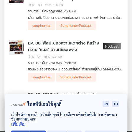
12
1
26 เม.ย. 69
รายการ : นักผจญเพลง Podcast
เส้นทางศิลปินยุคดาราออกเทปอย่าง ศรราม เทพพิทักษ์ และ ปาโมช
แสงศร สองนักแสดงเพื่อนสนิทที่เดินทางในวงการพร้อม ๆ กัน จะ
songhunter
SonghunterPodcast
มาเล่าถึงจุดเริ่มต้นในฐานะนักแสดง จนโด่งดังไปทั่วประเทศ และยุค
สมัยที่พวกเขาได้มาเป็นศิลปินออกเทป และมีเพลงดังไม่แพ้กับการเป็น
นักแสดง
EP. 88: ศิลปะของความแตกต่าง ที่สร้าง
ความ ‘แมส’ ผ่านเสียงเพลง
6
1
19 เม.ย. 69
รายการ : นักผจญเพลง Podcast
ชวนฟังเรื่องราวของ 3 วงดนตรีอินดี้ ตัวแทนหมู่บ้าน SMALLROOM
ที่เลือกจะทำเพลงสวนกระแสความ “แมส” และเลือกทำเพลงในแบบที่
เรื่องเล่าของคนทำเพลงที่ใช้แนวคิดของคนที่กล้าจะไม่เหมือนใคร จะมี
songhunter
SonghunterPodcast
ตัวเองต้องการ อะไรคือสิ่งที่ทำให้พวกเขาไม่เลือกเดินตามกระแสของ
ความน่าสนใจแบบไหนซ่อนอยู่บ้าง ลองไปติดตามฟังจากเรื่องเล่าของ
ตลาดวงการเพลง
3 วงดนตรีอย่าง Penguin Villa, Slur และ The Richman Toy
EP. 87: STORY ในบทเพลงที่สะท้อนตัว
ตนของ ตุ้ย ธีรภัทร
ไทยพีบีเอสใช้คุกกี้
EN
TH
13
1
12 เม.ย. 69
ดาวน์โหลด Thai PBS Podcast Application
รายการ : นักผจญเพลง Podcast
เว็บไซต์ของเรามีการจัดเก็บคุกกี้ โปรดศึกษาเพิ่มเติมที่นโยบายคุ้มครอง
ข้อมูลส่วนบุคคล
เจาะลึกตัวตนที่หลากหลายของชายมากความสามารถ ที่ไม่ว่าเขาจะ
เพิ่มเติม
ต้องอยู่ในบทบาทอะไรก็ประสบความสำเร็จอยู่เสมอ นั่นคือ ‘ตุ้ย ธีร
ความสุขของ ‘ตุ้ย ธีรภัทร’ แท้จริงแล้วอยู่ตรงไหน ในบทบาทอะไร ซึ่ง
songhunter
SonghunterPodcast
ภัทร’ ไปฟังเบื้องหลังชีวิตของเขากันว่า เส้นทางในวงการที่เป็นมา
เรื่องราวทั้งหมดจะถูกซ่อนอยู่ในบทเพลงที่มีความหมายและมี