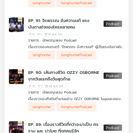
Normal และ แทน Ultra Chuadz กับจุดเริ่มต้นของการเล่นดนตรี
เมื่อการเติบโตมาพร้อมกับความกดดัน การตัดสินใจ และอนาคตที่
songhunter
SonghunterPodcast
กับกลุ่มเพื่อนในรั้วโรงเรียน จากวันที่เสียงดนตรีเป็นเพียงความสนุก
ต้องเลือก พวกเขาผ่านช่วงเวลานั้นมาได้อย่างไร และยังคงยืนอยู่บน
สู่วันที่มันกลายเป็นเส้นทางชีวิต
เส้นทางสายดนตรีมาถึงวันนี้ ไปฟังคำตอบพร้อมกันได้ในรายการ
#นักผจญเพลงPodcast
EP. 91: จิรพรรณ อังศวานนท์ แรง
บันดาลใจของใครหลายคน
11
1
10 พ.ค. 69
รายการ : นักผจญเพลง Podcast
เรื่องราวของคนดนตรี ‘จิรพรรณ อังศวานนท์’ ผู้เป็นแรงบันดาลใจ
ให้กับศิลปินอีกหลายคน ที่จะพาไปฟังเส้นทางของเขา ตั้งแต่ที่เขา
songhunter
SonghunterPodcast
ทำงานอยู่กับ Butterfly ซึ่งจะเห็นบรรยากาศในสมัยก่อน และตัวตน
ของเขามากขึ้น
EP. 90: เส้นทางชีวิต OZZY OSBORNE
จากวันแรกถึงวันสุดท้าย
13
1
03 พ.ค. 69
รายการ : นักผจญเพลง Podcast
เรื่องราวของศิลปินตำนานอย่าง OZZY OSBORNE ในมุมมองของ
กำธร Tornado บลู INDIGO และภีร์ HARD BOY ศิลปินไทยที่มี
songhunter
SonghunterPodcast
OZZY เป็นแรงบันดาลใจ ที่จะมาเล่าถึงความชอบ และเรื่องราวความ
เป็นตำนาน ก่อนที่ศิลปินที่พวกเขารักจะจากไปในปี 2025 ที่ผ่านมา
EP. 89: เรื่องราวชีวิตที่กว่าจะมาเป็น ศร
ราม และ ปาโมช ที่ทุกคนรู้จัก