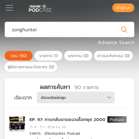
เข้าสู่ระบบ
Podcast
Advance Search
ตอน
(90)
รายการ
(1)
บทความ
(0)
ข่าวและกิจกรรม
(0)
เพล
ย์
ผู้จัดรายการและวิทยากร
(0)
ลิ
สต์
แนะนำ
ผลการค้นหา
90
รายการ
เรียงจาก
อัปเดตใหม่ล่าสุด
เพล
ย์
EP. 97: การกลับมาของวงร็อกยุค 2000
ลิ
สต์
19
1
28 มิ.ย. 69
รายการ : นักผจญเพลง Podcast
ของ