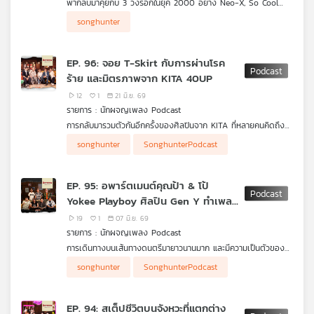
พากลับมาคุยกับ 3 วงร็อกในยุค 2000 อย่าง Neo-X, So Cool
คุณ
และ เบนซ์ พริกไทย เกี่ยวกับการกลับเดินทางในวงการดนตรีต่อกัน
songhunter
อีกครั้ง หลังจากที่หลายสมาชิกหายหน้าหายตากัน พร้อมกับเรื่องราว
เหตุการณ์ที่ทำให้พวกเขากลับมาอีกครั้ง
เพลง
EP. 96: จอย T-Skirt กับการผ่านโรค
ร้าย และมิตรภาพจาก KITA 40UP
12
1
21 มิ.ย. 69
บทความ
รายการ : นักผจญเพลง Podcast
การกลับมารวมตัวกันอีกครั้งของศิลปินจาก KITA ที่หลายคนคิดถึง
ในชื่อ ‘KITA 40UP’ ซึ่งนอกจากจะกลับมาสร้างความสุขให้กับแฟน
songhunter
SonghunterPodcast
เพลงแล้ว หนึ่งในสมาชิกของ ‘KITA 40UP’ อย่าง ‘จอย T-Skirt’
ข่าว
ได้กลับมามีชีวิตใหม่อีกครั้ง หลังจากต่อสู้กับโรคร้าย ที่ถูกบำบัดด้วย
เสียงเพลงของพวกเขาเอง
และ
EP. 95: อพาร์ตเมนต์คุณป้า & โป้
กิจกรรม
Yokee Playboy ศิลปิน Gen Y ทำเพลง
ยังไงถึงถูกใจ Gen Z
19
1
07 มิ.ย. 69
รายการ : นักผจญเพลง Podcast
เกี่ยว
การเดินทางบนเส้นทางดนตรีมายาวนานมาก และมีความเป็นตัวของ
กับ
ตัวเองสูงมากของทั้ง 2 ศิลปิน “อพาร์ตเมนต์คุณป้า” และ “โป้
ฟังเรื่องราวเส้นทางในวงการเพลง รวมไปถึงวิธีการคิดงาน และ
songhunter
SonghunterPodcast
Yokee Playboy” ที่ได้สร้างปรากฏการณ์กับวงดนตรีในยุค 90 แต่
บทเพลงที่เล่าเรื่องของชีวิตในการเดินทางตลอด 25 ปีของพวกเขา
เรา
กลับมีแฟนเพลงยุคปัจจุบันที่ตามไปดูโชว์แทบจะทุกครั้ง
EP. 94: สเต็ปชีวิตบนจังหวะที่แตกต่าง