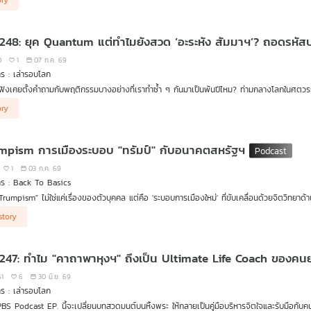
ory
นาจใช้ภาษาของอาวุธและเม็ดเงินหักล้างกัน เครื่องมือทางยุทธศาสตร์ที่จะช่วยให้มนุษย์ตัวเล็ก ๆ อ
ตาภาวนา" ในพุทธศาสนา
 248: ยุค Quantum แต่ทำไมยังสวด ‘อะระหัง สัมมาฯ’? ถอดรห
อบโลก EP. นี้จะพาคุณดิ่งลึกไปถอดรหัสภาษาบาลี ส่องห้องแล็บประสาทวิทยาศาสตร์ (Neuroscie
ะเกราะป้องกันใจขั้นสูงในระเบียบโลกใหม่ที่กำลังบ้าคลั่ง
0
1
07 ก.ค. 69
ร : เล่ารอบโลก
้ฟังเคยตั้งคำถามกับพฤติกรรมบางอย่างที่เราทำซ้ำ ๆ กันมาเป็นพันปีไหม? ท่ามกลางโลกในศตวรรษที่ 
ลื่อนด้วยเทคโนโลยี Quantum Computing และการแข่งขันทางภูมิรัฐศาสตร์ที่ตึงเครียด... แต่ใน
nd generated by AI via (suno) on (07/07/2569)"
ory
 ผู้คนจำนวนมาก ไม่ว่าจะวัยเกษียณ วัยทำงาน หรือแม้แต่คนรุ่นใหม่ นั่งคุกเข่า ประนมมือหน้
ือบทที่เรารู้จักกันในชื่อ “บทบูชาพระรัตนตรัย หรือบทนมัสการพระพุทธคุณ พระธรรมคุณ พระสั
mpism การเมืองระบอบ "ทรัมป์" กับอนาคตสหรัฐฯ
ที่น่าสนใจในมุมมองของ "เล่ารอบโลก" วันนี้ไม่ใช่แค่เรื่องของศาสนพิธี แต่เราจะมองผ่านเลน
1
03 ก.ค. 69
ี้ ทำไมเสียงสวดมนต์ชุดนี้ถึงยังไม่หายไปไหน? มันทำหน้าที่อะไรในจิตใจของมนุษย์ยุค Hyper-in
ร : Back To Basics
ุทรข้ามกาลเวลามาจากไหน? วันนี้ เล่ารอบโลก จะพาทุกท่านดิ่งลึกไปค้นหาคำตอบนี้พร้อม ๆ กัน
 "Trumpism" ไม่ใช่แค่เรื่องของตัวบุคคล แต่คือ 'ระบอบการเมืองใหม่' ที่ขับเคลื่อนด้วยจิตวิท
ฯ!
้ามทุกภาพจำตื้น ๆ เพื่อไปชำแหละระบอบ "Trumpism" (การเมืองระบอบทรัมป์) แบบหยั่งรากลึก ต
story
ต่อชะตากรรมของสหรัฐฯ และระเบียบโลกในปัจจุบัน
 247: ทำไม "คาถาพาหุงฯ" ถึงเป็น Ultimate Life Coach ของคนยุ
61
6
30 มิ.ย. 69
ร : เล่ารอบโลก
BS Podcast EP. นี้จะเปลี่ยนบทสวดมนต์บนหิ้งพระ ให้กลายเป็นคู่มือบริหารจิตใจและรับมือกับคน