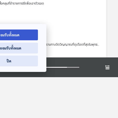
้อคลุมที่ข้าราชการใช้เพื่อเอาตัวรอด
่าแท้จริงแล้วควรมีหน้าตาเป็นอย่างไร ระหว่างการทำงานเพื่อรับใช้เจ้านายอย่าง
อมรับทั้งหมด
ายมนุษย์ มาร่วมเจาะลึกมหากาพย์สงครามทางจิตวิญญาณที่ดุเดือดที่สุดในพุทธ
่ยอมรับทั้งหมด
ยา ปลดล็อกปริศนาพระแม่ธรณีบีบมวยผมที่พิสูจน์ชัยชนะด้วย "กฎแห่งเหตุผล" ก่อน
ปิด
d Buddha ของเรา กลับสบตาความตายอย่างสงบ ไม่ใช่เพราะมีเวทมนตร์ยื้อ
พ่ายแพ้
ร่วมแฮ็กระบบ Matrix ปลดล็อกศักยภาพในใจคุณเพื่อเอาชนะพญามารในชีวิตจริงได้
ความกังวลให้กับคนไทยจำนวนมาก ทั้งในแง่ของการดึงดูดเม็ดเงินลงทุนต่างชาติ
ารตั้งเป้าว่า "ใครจะชนะ" คือการมองหาลู่ทางว่า เราจะเติบโตไปด้วยกันได้
ม่ ถอดบทเรียน และเจาะลึกอินไซต์ประเทศเวียดนามแบบครบทุกมิติ กับ ผศ.
พื่อทำความเข้าใจเพื่อนบ้านคนสำคัญนี้อย่างแท้จริง