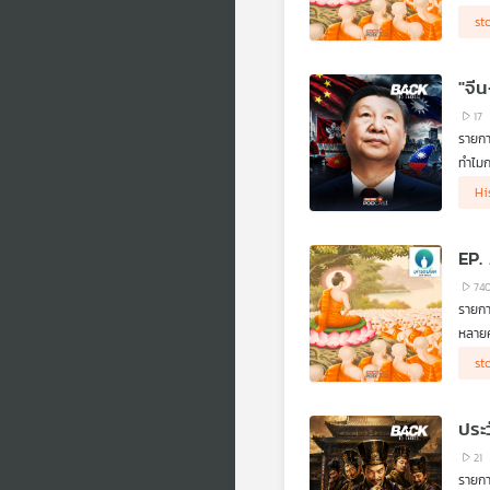
1. รั
st
2. วิ
3. เต
.
"จี
ชัยชน
“Sou
17
รายกา
ทำไมก
.
Hi
จีนมี
.
แต่สำ
EP.
.
ยิ่งไ
74
.
รายกา
นอกจา
หลายค
.
8 วาย
"Sou
รัฐบา
st
.
.
ThaiP
เจาะล
หลากร
จง"
ประ
.
ทำไมค
21
กัน!
รายกา