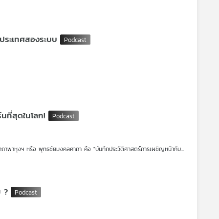
ายแพ้ภัยตรรกะตัวเอง
่งประเทศสองระบบ
ป...ลองให้บทสวดนี้เป็นโค้ชนำทางชีวิตคุณดูนะ
ยู่ภายใต้เขตปกครองพิเศษด้วยแนวคิด "1 ประเทศ 2 ระบบ" ที่จีนพยายามชูเป็นโมเดล
างยิ่ง
นที่สุดในโลก!
ากการทำงานของคนในพื้นที่ กลับกลายเป็น "กำแพงที่มองไม่เห็น"
 คาถาพาหุงฯ หรือ พุทธชัยมงคลคาถา คือ "บันทึกประวัติศาสตร์การเผชิญหน้ากับ
ัน มากกว่าการใช้แรงกดดันทางการเมืองเพียงอย่างเดียว
วัดป่าแก้ว ยุคสมเด็จพระนเรศวรมหาราช พร้อมถอดรหัสวิธีรับมือ "แก๊งศัตรู
จำภาควิชาการตลาด คณะบริหารธุรกิจ มหาวิทยาลัยเชียงใหม่ และเจ้าของเพจ "อ้าย
ม ?
ังต้องสวดบทนี้? มาร่วมเปลี่ยน "เสียงสวดมนต์" ให้เป็น "คู่มือสู้ชีวิต" ไปพร้อม