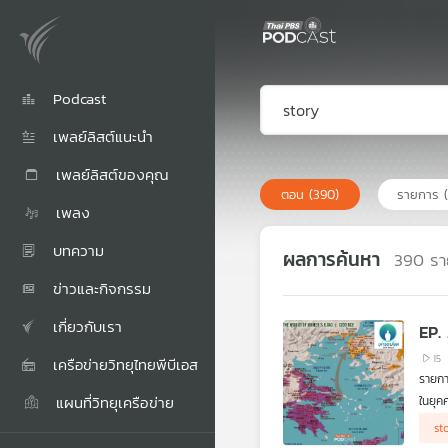
Podcast
เพลย์ลิสต์แนะนำ
เพลย์ลิสต์ของคุณ
ตอน
(390)
รายการ
เพลง
บทความ
ผลการค้นหา
390
รา
ข่าวและกิจกรรม
เกี่ยวกับเรา
EP.
15
เครือข่ายวิทยุไทยพีบีเอส
รายกา
แผนที่วิทยุเครือข่าย
ในยุค
ระหว่
เราอย
st
คิด" 
ถ้าเร