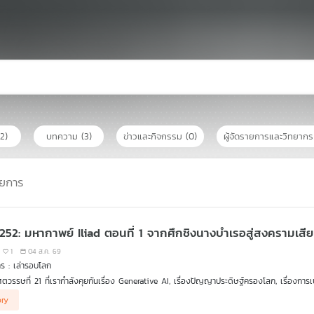
(2)
บทความ
(3)
ข่าวและกิจกรรม
(0)
ผู้จัดรายการและวิทยาก
ยการ
 252: มหากาพย์ Iliad ตอนที่ 1 จากศึกชิงนางบำเรอสู่สงครามเสีย
1
04 ส.ค. 69
ร : เล่ารอบโลก
ศตวรรษที่ 21 ที่เรากำลังคุยกันเรื่อง Generative AI, เรื่องปัญญาประดิษฐ์ครองโลก, เรื่องกา
างมหาอำนาจยุคใหม่ ทำไมเรายังต้องย้อนกลับไปเล่าเรื่องศึกสงครามระหว่างกรีกกับทรอย? ทำไมเ
ากจะบอกคุณว่า มหากาพย์ทั้งสองเรื่อง Iliad และ Odyssy นี้ ไม่ใช่แค่ "นิทานปรัมปรา" หรื
ory
(Intellectual Blueprint) หรือจะเรียกว่าเป็น "ดีเอ็นเอเชิงอารยธรรม" (Civilizational DNA
าอยากเข้าใจว่า ทำไมสหรัฐอเมริกาและชาติตะวันตกจึงให้คุณค่ากับสิทธิและเสรีภาพของปัจเจกบุค