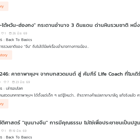
บมือพวกชอบเถียงเพื่อเอาชนะ -> เรียนรู้จากเคสปราบ “สัจจกนิครนถ์” นักดีเบตจอมลวงโลกที่พ่
ory
ธีดีลกับผู้ใหญ่ที่บ้าอำนาจ -> ถอดศาสตร์การจัดการจากเคส “นันโทปนันทะ” พญานาคผู้หวงถิ่น
ือนสติตัวเองในวันที่คิดว่าเจ๋งที่สุด -> ทลายสภาวะ God Complex จากเคส “พกาพรหม”
น-ไต้หวัน-ฮ่องกง" กระดานอำนาจ 3 ดินแดน ด่านหินรวมชาติ หนึ
ะทั้ง 8 ครั้งในคาถาพาหุงฯ ไม่เคยใช้ความรุนแรง แต่ชนะด้วย “สติและปัญญา” สวดพาหุงครั้งต่อไ
nd generated by AI via (suno) on (23/06/2569)”
1
26 มิ.ย. 69
ร : Back To Basics
ารรวมชาติของ "จีน" ถึงไม่ได้มีแค่เรื่องอำนาจทางการเมือง
story
ความมุ่งมั่นที่จะรวมชาติให้เป็น "จีนเดียว" ทว่าเส้นทางนี้เต็มไปด้วยขวากหนาม แม้ฮ่องกงจะอ
หรับไต้หวันแล้ว ระบอบการปกครองและอุดมการณ์ที่แตกต่าง ทำให้การรวมชาติเป็นเรื่องท้าทายอย่
 246: คาถาพาหุงฯ จากบทสวดมนต์ สู่ คัมภีร์ Life Coach ที่โมเดิร์
ปกว่านั้น "สหรัฐอเมริกา" ยังถือไพ่ใบสำคัญในการใช้ไต้หวันเป็นหมากต่อรองกับจีนบนเวทีโลก
0
7
23 มิ.ย. 69
ร : เล่ารอบโลก
กเกมภูมิรัฐศาสตร์ระดับมหาอำนาจ ปัจจัยภายในอย่างเรื่องเศรษฐกิจ ปากท้อง และความกดดันจ
นสวดบทคาถาพาหุงฯ ได้ตั้งแต่เด็ก ๆ แต่รู้ไหมว่า... ถ้าเรากางคำแปลภาษาบาลีดู แท้จริงแล้ว
ร้าย" ในพุทธกาล ที่ดุเดือดและแฝงจิตวิทยาเชิงลึกไว้ได้อย่างน่าทึ่ง
nd generated by AI via (suno) on (23/06/2569)"
ลจีนจึงพยายามปรับกลยุทธ์ ใช้ไม้อ่อนผ่านการค้าเพื่อค่อย ๆ ซึมซับและสร้างการยอมรับในไต้หว
ory
BS Podcast รายการเล่ารอบโลก ชวนคุณเดินทางย้อนรอยประวัติศาสตร์การค้นพบคัมภีร์ลับในกรุ
ึกเบื้องหลังกระดานอำนาจ 3 ดินแดนที่ซับซ้อนกว่าที่ตาเห็น กับ ดร. ภากร กัทชลี อาจารย์ประ
ูปแบบ" ของฮีโร่สายมนุษย์อย่างพระพุทธเจ้า
วัติศาสตร์ "ขุนนางจีน" การมีคุณธรรม ไม่ใช่เพื่อประชาชนเป็นปฐ
นในศตวรรษที่ 21 ที่ต้องเจอทั้งมนุษย์ออฟฟิศใจร้าย ข่าวลือ และความเครียดในชีวิตประจำวัน ถึงย
1
19 มิ.ย. 69
ร : Back To Basics