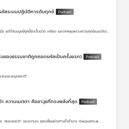
ี่เขายอมหักไม่ยอมงอ? คำตอบของคำถามยุคปัจจุบันเหล่านี้ ถูกซ่อนไว้อย่างแนบ
หัสระบบปฏิบัติการดับทุกข์
ังมือ แต่ทำไมมนุษย์ยุคนี้ยังเจ็บปวด เครียด และตกหลุมพรางความทุกข์แบบเดียว
มจริงของธรรมชาติถูกถอดรหัสเป็นครั้งแรก)
ือทางจิตวิญญาณ" ที่จะเปลี่ยนคุณจาก "เหยื่อของสถานการณ์" ให้กลายเป็น "ผู้
ก
วิญญาณของมนุษยชาติ"
อกฎธรรมชาติที่มีอยู่แล้วในจักรวาล ไม่ว่าจะมีพุทธศาสนาหรือไม่ก็ตาม
ล่ากว่า 200 กิโลเมตรเพื่อมาสั่งสอน และตั้งระบบ "คณะสงฆ์" ขึ้นมาเป็น Platform
า ความเมตตา คืออาวุธที่ทรงพลังที่สุด
ษที่ 21 อย่างพวกเรา
าฬหบูชา วันพลิกแกนจิตวิญญาณโลก
แต่คือ "สมองและใจ" ของเราเอง ยุคเปลี่ยนผ่านทางขั้วอำนาจ (Geopolitical
ส่วนควบคุมภัยพิบัติอย่าง Amygdala ทำงานหนักไม่เว้นวัน ท่ามกลางวิกฤตที่