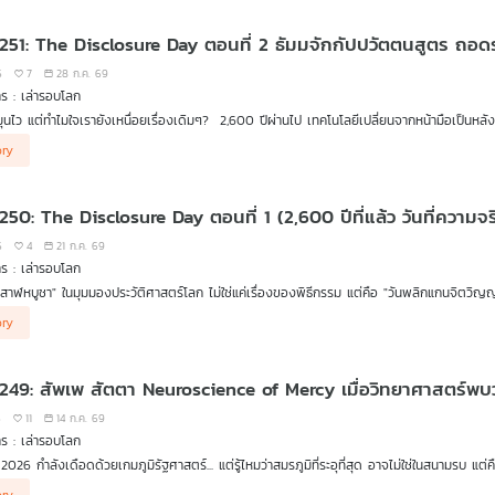
กรรมทางการเมืองระหว่างประเทศของโลกตะวันตกมานานกว่า 28 ศตวรรษ!
" (Rule-Based Order)? ทำไมสิทธิทางทะเลและการคุมช่องแคบทางยุทธศาสตร์ถึงกลายเป็นเรื่องท
ในมหากาพย์ของโฮเมอร์
 251: The Disclosure Day ตอนที่ 2 ธัมมจักกัปปวัตตนสูตร ถอดร
6
7
28 ก.ค. 69
ร : เล่ารอบโลก
ุนไว แต่ทำไมใจเรายังเหนื่อยเรื่องเดิมๆ? 2,600 ปีผ่านไป เทคโนโลยีเปลี่ยนจากหน้ามือเป็นหล
นยุคโบราณ?
nd generated by AI via (suno) on (28/07/2569)"
ory
รามีสมาร์ตโฟนรุ่นใหม่ล่าสุด แต่ยังใช้ "ระบบปฏิบัติการทางใจ" ที่ไม่ได้อัปเดต!
 250: The Disclosure Day ตอนที่ 1 (2,600 ปีที่แล้ว วันที่ควา
อาสาฬหบูชา พระพุทธเจ้าไม่ได้แค่แสดงธรรม แต่ทรงมอบ "เครื่องมือถอดรหัสจิตวิทยาและเบรกม
มชีวิตตนเอง"
6
4
21 ก.ค. 69
ร : เล่ารอบโลก
มตั้งคำถาม กระตุกความคิด และค้นหาทางออกจากความผันผวนของโลกยุคปัจจุบันใน เล่ารอบโล
าสาฬหบูชา" ในมุมมองประวัติศาสตร์โลก ไม่ใช่แค่เรื่องของพิธีกรรม แต่คือ "วันพลิกแกนจิต
ory
นกับ "แรงโน้มถ่วง" ที่มีอยู่แล้วก่อนที่นิวตันจะค้นพบ "พระธรรม" ก็คือ The Universal Law หรื
ดเปลี่ยนโลกเกิดขึ้นเมื่อพระพุทธเจ้า ทรงยอมก้าวข้ามความเป็น "Introvert" ในพระทัย เดินเท้าเป
 249: สัพเพ สัตตา Neuroscience of Mercy เมื่อวิทยาศาสตร์พบว่
 Copy & Paste ไฟล์ข้อมูลความจริงนี้ข้ามกาลเวลามา 2,600 ปี จนส่งต่อมาถึงมือคนในศตวรร
6
11
14 ก.ค. 69
มย้อนเวลาถอดรหัสประวัติศาสตร์โลกและระบบนิเวศแห่งปัญญาใน เล่ารอบโลก Special: อาส
ร : เล่ารอบโลก
 2026 กำลังเดือดด้วยเกมภูมิรัฐศาสตร์... แต่รู้ไหมว่าสมรภูมิที่ระอุที่สุด อาจไม่ใช่ในสนามรบ 
ition) กำลังป้อนความกลัว ความระแวง และความเกลียดชังให้เราผ่านหน้าจอในทุก ๆ วัน จนสมอง
nd generated by AI via (suno) on (14/07/2569)"