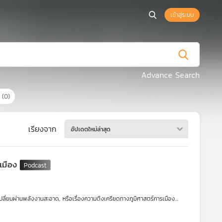
เข้าสู่ระบบ
Advance Search
ร
(0)
เรียงจาก
อัปเดตใหม่ล่าสุด
เมือง
รเปลี่ยนผ่านพลังงานสะอาด, หรือเรื่องความตึงเครียดทางภูมิศาสตร์การเมือง
ราต้องไปฟังเรื่องราวของฮีโร่ แม่ทัพ และเทพเจ้ากรีกโบราณด้วย?
อวรรณกรรมสำหรับท่องจำเพื่อสอบวรรณคดีอังกฤษ แต่มันคือ "พิมพ์เขียวทางความ
) ที่หล่อหลอมวิธีคิด ค่านิยม ระบบกฎหมาย ยุทธศาสตร์ทางทะเล ตลอดจน
คลอย่างสุดโต่ง? ทำไมพวกเขาจึงหมกมุ่นกับการสร้าง "ระเบียบโลกที่ยึดถือ กฎ