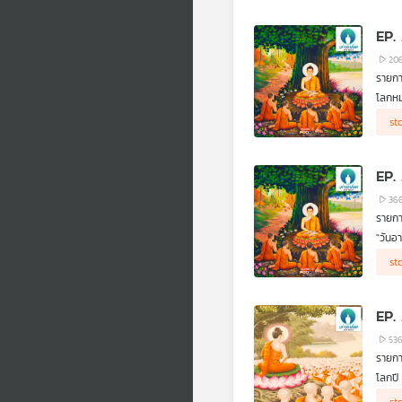
พฤติ
เกณฑ์
เนียน
EP.
20
รายกา
โลกหม
กับค
"Sou
st
.
เพราะเ
.
EP.
ในวัน
ควบคุ
36
.
รายกา
มาร่ว
"วันอ
.
st
เหมือ
.
แต่จุ
EP.
ในการ
.
53
มาร่ว
รายกา
โลกปี
Trans
"Sou