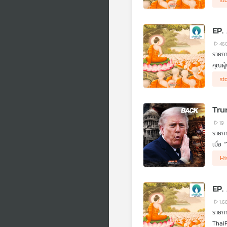
st
มหาอำ
"เมต
.
EP.
เล่าร
กลัวแล
46
รายกา
คุณผู
ขับเค
"Sou
st
ตาคือ
.
นั่นค
Tru
.
คำถาม
19
ขนาดน
รายกา
มหาสม
เมื่อ
สหรัฐ
ก้าวข
Hi
ส่งผล
EP.
1,6
รายกา
ThaiP