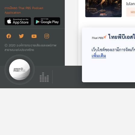
ในโลก
ดาวน์โหลด Thai PBS Podcast
ย้อนป
Hi
Application
ฮ่องเ
ร่วมพ
EP.
ไทยพีบีเอสใช
51
รายกา
Ⓒ 2020 องค์การกระจายเสียงและแพร่ภาพ
เว็บไซต์ของเรามีการจัดเก็
สาธารณะแห่งประเทศไทย
ดวลเด
เพิ่มเติม
ประวั
st
จะลาก
.
ณ ปาว
"ไท
ชีวิต
แล้ววัน
14
รายกา
ในช่ว
(FDI)
Hi
อย่าง
ในวาร
EP.
ดร.พิ
53