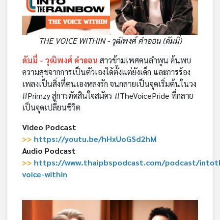
เครือ
ข่าย
วิทยุ
THE VOICE WITHIN - วุฒิพงศ์ คำออน (ดัมมี่)
ไทย
พี
ดัมมี่ - วุฒิพงศ์ คำออน
สาวข้ามเพศคนลำพูน ค้นพบ
บี
ความสุขจากการเป็นตัวเองได้ตั้งแต่ยังเด็ก และการร้อง
เอส
เพลงเป็นสิ่งที่ตนเองหลงรัก จนกลายเป็นจุดเริ่มต้นในวง
#Primzy สู่การตัดสินใจสมัคร #TheVoicePride ที่กลาย
เป็นจุดเปลี่ยนชีวิต
แผนที่
วิทยุ
Video Podcast
เครือ
>>
https://youtu.be/hHxUoGSd2hM
ข่าย
Audio Podcast
>>
https://www.thaipbspodcast.com/podcast/intot
voice-within