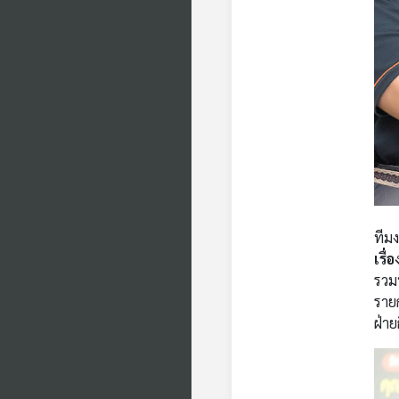
ทีม
เรื
รวม
รายก
ฝ่า