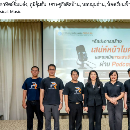
าทิตย์ยิ้มแฉ่ง, ภูมิคุ้มกัน, เศรษฐกิจติดบ้าน, หลบมุมอ่าน, ห้องเรียน
ssical Music