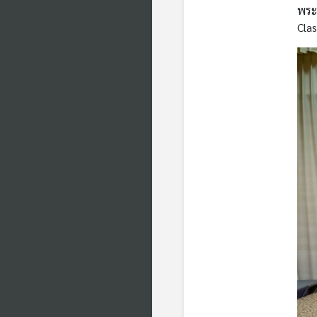
พระอ
Cla