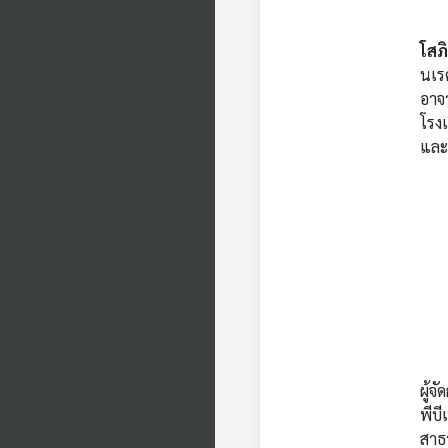
โสภิ
นเรศ
อาจ
โรงเ
และ
ผู้จ
พีบ
สาธ