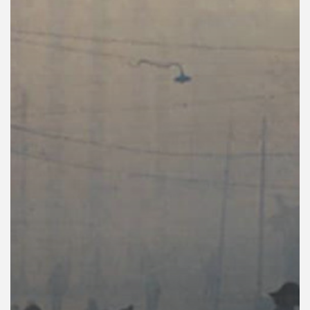
คุณ
เพลง
บทความ
ข่าว
และ
กิจกรรม
เกี่ยว
กับ
เรา