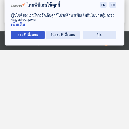
ไทยพีบีเอสใช้คุกกี้
ไร้มายา ล้ำค่างานศิลปะ
ก้อนหินพิศวงแห่งลุ่มน้ำอิ
EN
TH
รวดี
ทีละเรื่อง ทีละภาพ
ทีละเรื่อง ทีละภาพ
ดาวน์โหลด Thai PBS Podcast Application
เว็บไซต์ของเรามีการจัดเก็บคุกกี้ โปรดศึกษาเพิ่มเติมที่นโยบายคุ้มครอง
ข้อมูลส่วนบุคคล
เพิ่มเติม
ยอมรับทั้งหมด
ไม่ยอมรับทั้งหมด
ปิด
ตอนที่เกี่ยวข้อง
Ⓒ 2020 องค์การกระจายเสียงและแพร่ภาพสาธารณะแห่งประเทศไทย
35:58
35:58
EP. 272: อโลฮา ฮาวาย
EP. 270: น้ำท่วมกับความ
พร้อมต่อนานาภัยของพวก
เที่ยวมีเรื่อง กับหมอบัญชา
เรา
เที่ยวมีเรื่อง กับหมอบัญชา