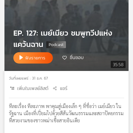
เครือ
ข่าย
วิทยุ
ไทย
EP. 127: เมย์เมียว ชมพูทวีปแห่ง
พี
บี
แคว้นฉาน
เอส
ชื่นชอบ
ฟังรายการ
35:58
แผนที่
วิทยุ
วันที่เผยแพร่ : 31 ธ.ค. 67
เครือ
ข่าย
เพิ่มในเพลย์ลิสต์
แชร์
ทีละเรื่อง ทีละภาพ พาคุณสู่เมืองเล็ก ๆ ที่ชื่อว่า เมย์เมียว ใน
รัฐฉาน เมืองที่เปี่ยมไปด้วยสีสันวัฒนธรรมและสถาปัตยกรรม
ที่สวยงามของชาวพม่าเชื้อสายอินเดีย
.