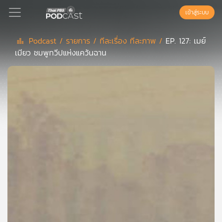
เข้าสู่ระบบ
Podcast /
รายการ /
ทีละเรื่อง ทีละภาพ /
EP. 127: เมย์
เมียว ชมพูทวีปแห่งแคว้นฉาน
Podcast
เพล
ย์
ลิ
สต์
แนะนำ
เพล
ย์
ลิ
สต์
ของ