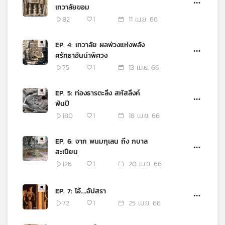
เทวาลัยขอม
เครือ
82
1
11 เม.ย. 66
ข่าย
วิทยุ
ไทย
EP. 4: เทวาลัย ผลพ่วงแห่งพลัง
พี
ศรัทธาอันน่าพิศวง
บี
75
1
13 เม.ย. 66
เอส
EP. 5: ท่องธารตะลึง สหัสลึงค์
พันปี
แผนที่
180
1
18 เม.ย. 66
วิทยุ
เครือ
EP. 6: จาก พนมกุเลน ถึง กบาล
ข่าย
สะเปียน
126
1
20 เม.ย. 66
EP. 7: โอ้….อัปสรา
72
1
25 เม.ย. 66