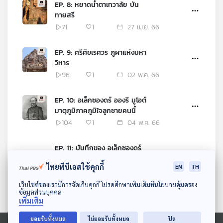
EP. 8: หยาดน้ำตาเทวาลัย บัน
ทายสรี
71
1
27 เม.ย. 66
EP. 9: ศรีศิขเรศวร ภูผาแห่งมหา
วิหาร
96
1
02 พ.ค. 66
EP. 10: อเล็กซองดร์ อองรี มูโอต์
มาตุภูมิภาคภูมิใจลูกชายคนนี้
104
1
04 พ.ค. 66
EP. 11: บันทึกของ อเล็กซองดร์
อองรี มูโอต์
ไทยพีบีเอสใช้คุกกี้
EN
TH
102
2
09 พ.ค. 66
ดาวน์โหลด Thai PBS Podcast Application
เว็บไซต์ของเรามีการจัดเก็บคุกกี้ โปรดศึกษาเพิ่มเติมที่นโยบายคุ้มครอง
ข้อมูลส่วนบุคคล
EP. 12: ชายชรากับบ่วงกรรมและ
เพิ่มเติม
คำสาป นครวัด นครธม
140
1
11 พ.ค. 66
ยอมรับทั้งหมด
ไม่ยอมรับทั้งหมด
ปิด