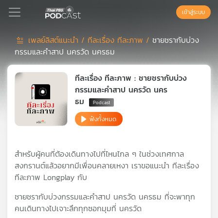
เข้าสู่ระบบ
เพลย์ลิสต์แนะนำ /
ทีละเรื่อง ทีละภาพ /
ชายชรากับบ่วง
กรรมและคำสาป นครวัด นครธม
Podcast
ทีละเรื่อง ทีละภาพ : ชายชรากับบ่วง
เพล
กรรมและคำสาป นครวัด นคร
ย์
ธม
ลิ
ฟังทั้งหมด
สต์
แนะนำ
สำหรับผู้คนที่ต้องเดินทางไปที่ไหนไกล ๆ ในช่วงเทศกาล
สงกรานต์แล้วอยากมีเพื่อนคลายเหงา เราขอแนะนำ ทีละเรื่อง
เพล
ทีละภาพ Longplay กับ
ย์
ลิ
ชายชรากับบ่วงกรรมและคำสาป นครวัด นครธม ที่จะพาทุก
สต์
คนเดินทางไปเจาะลึกทุกซอกมุมที่ นครวัด
ของ