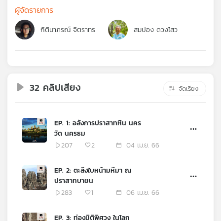
คุณ
ผู้จัดรายการ
กิติมาภรณ์ จิตราทร
สมปอง ดวงไสว
เพลง
บทความ
32 คลิปเสียง
จัดเรียง
ข่าว
EP. 1: อลังการปราสาทหิน นคร
และ
วัด นครธม
กิจกรรม
207
2
04 เม.ย. 66
EP. 2: ตะลึงใบหน้ามหึมา ณ
เกี่ยว
ปราสาทบายน
กับ
283
1
06 เม.ย. 66
เรา
EP. 3: ท่องมิติพิศวง ในโลก