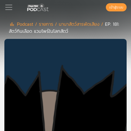
เข้าสู่ระบบ
Podcast /
รายการ /
นานาสัตว์สารพัดเสียง /
EP. 181:
สัตว์กินเลือด แวมไพร์ในโลกสัตว์
Podcast
เพล
ย์
ลิ
สต์
แนะนำ
เพล
ย์
ลิ
สต์
ของ