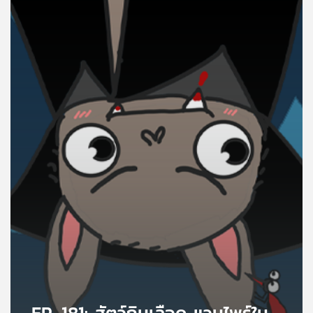
คุณ
เพลง
บทความ
ข่าว
และ
กิจกรรม
เกี่ยว
กับ
เรา