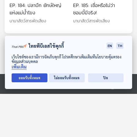
EP. 184: ปลาบึก ยักษ์ใหญ่
EP. 185: เชื่อหรือไม่ว่า
แห่งแม่น้ำโขง
ซอมบี้มีจริง!
นานาสัตว์สารพัดเสียง
นานาสัตว์สารพัดเสียง
ไทยพีบีเอสใช้คุกกี้
ตอนที่เกี่ยวข้อง
EN
TH
ดาวน์โหลด Thai PBS Podcast Application
เว็บไซต์ของเรามีการจัดเก็บคุกกี้ โปรดศึกษาเพิ่มเติมที่นโยบายคุ้มครอง
ข้อมูลส่วนบุคคล
เพิ่มเติม
ยอมรับทั้งหมด
ไม่ยอมรับทั้งหมด
ปิด
Ⓒ 2020 องค์การกระจายเสียงและแพร่ภาพสาธารณะแห่งประเทศไทย
15:08
15:08
EP. 11: ล่องไพร เทวรูปชาว
EP. 3: วิศวกรรมสัตวแพทย์
อินคา
เทคโนโลยีเพื่อชีวิตสัตว์
ห้องสมุดหลังไมค์
Eureka ท่องโลกวิทยาการ