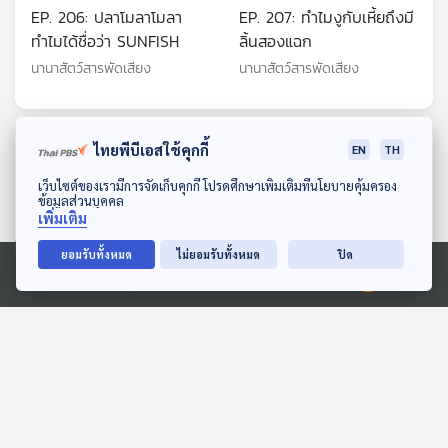
EP. 206: ปลาโมลาโมลา
EP. 207: ทำไมงูกับเหี้ยถึงมี
ทำไมได้ชื่อว่า SUNFISH
ลิ้นสองแฉก
นานาสัตว์สารพัดเสียง
นานาสัตว์สารพัดเสียง
ไทยพีบีเอสใช้คุกกี้
ตอนที่เกี่ยวข้อง
EN
TH
ดาวน์โหลด Thai PBS Podcast Application
เว็บไซต์ของเรามีการจัดเก็บคุกกี้ โปรดศึกษาเพิ่มเติมที่นโยบายคุ้มครอง
ข้อมูลส่วนบุคคล
เพิ่มเติม
ยอมรับทั้งหมด
ไม่ยอมรับทั้งหมด
ปิด
Ⓒ 2020 องค์การกระจายเสียงและแพร่ภาพสาธารณะแห่งประเทศไทย
15:44
15:44
EP. 1954: เชื่อหรือไม่ นก
EP. 1951: เม็ดเลือดแดงที่
กระจอกเทศยืนออกไข่
หมดอายุ หายไปไหนนะ
พระอาทิตย์ยิ้มแฉ่ง
พระอาทิตย์ยิ้มแฉ่ง