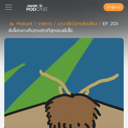
เข้าสู่ระบบ
Podcast /
รายการ /
นานาสัตว์สารพัดเสียง /
EP. 203:
ผีเสื้อกลางคืน(moth)ที่สุดของผีเสื้อ
Podcast
เพล
ย์
ลิ
สต์
แนะนำ
เพล
ย์
ลิ
สต์
ของ