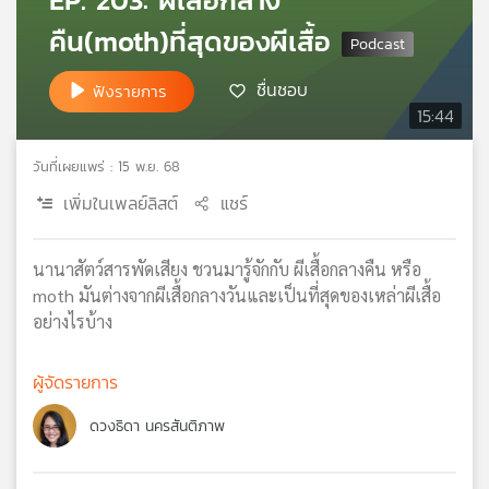
EP. 203: ผีเสื้อกลาง
เครือ
คืน(moth)ที่สุดของผีเสื้อ
ข่าย
วิทยุ
ชื่นชอบ
ฟังรายการ
ไทย
15:44
พี
บี
เอส
วันที่เผยแพร่ : 15 พ.ย. 68
เพิ่มในเพลย์ลิสต์
แชร์
แผนที่
นานาสัตว์สารพัดเสียง ชวนมารู้จักกับ ผีเสื้อกลางคืน หรือ
วิทยุ
moth มันต่างจากผีเสื้อกลางวันและเป็นที่สุดของเหล่าผีเสื้อ
เครือ
ข่าย
อย่างไรบ้าง
ผู้จัดรายการ
ดวงธิดา นครสันติภาพ