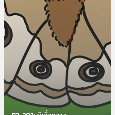
คุณ
เพลง
บทความ
ข่าว
และ
กิจกรรม
เกี่ยว
กับ
เรา