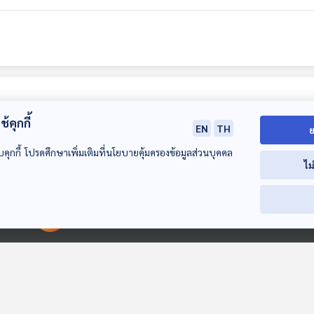
้คุกกี้
EN
TH
ย
บคุกกี้ โปรดศึกษาเพิ่มเติมที่นโยบายคุ้มครองข้อมูลส่วนบุคคล
ไม
55:23
55:23
5
00:00:00
00:00:00
"ทรัมป์" บุก
"ขอม" ไม่ใช่ "เขมร"
เปิดแฟ้มลับ
“อเมริกาใต้” สปอร์ต
ชำแหละวาทกรรม ข้อ
สัญชาตญาณ "โ
ไลท์ใหม่สมรภูมิโลก
ถกเถียงที่ยาวนาน
ลด์ ทรัมป์" กับ
Back To Basics
Back To Basics
Back To Basics
ไทยรับกรรม ?
"เกือบ 100 ปี"
นโยบายท้าทาย
มัจจุราช