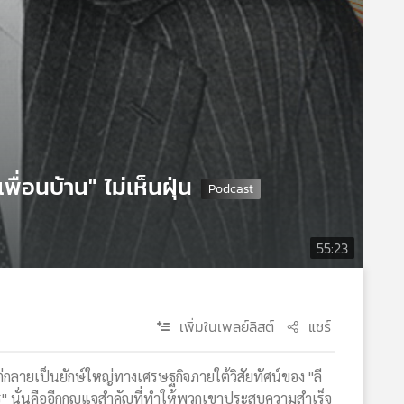
ื่อนบ้าน" ไม่เห็นฝุ่น
55:23
เพิ่มในเพลย์ลิสต์
แชร์
่กลายเป็นยักษ์ใหญ่ทางเศรษฐกิจภายใต้วิสัยทัศน์ของ "ลี
ร" นั่นคืออีกกุญแจสำคัญที่ทำให้พวกเขาประสบความสำเร็จ