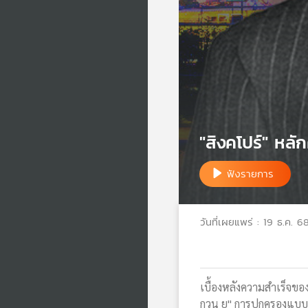
"สิงคโปร์" หลัก
ฟังรายการ
วันที่เผยแพร่ : 19 ธ.ค. 6
เบื้องหลังความสำเร็จขอ
กวน ยู" การปกครองแบบ "