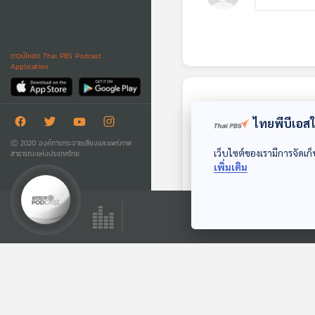
ดาวน์โหลด Thai PBS Podcast
Application
ตอนถัดไป
ไทยพีบีเอสใช
Ⓒ 2020 องค์การกระจายเสียงและแพร่ภาพ
เว็บไซต์ของเรามีการจัดเก็
สาธารณะแห่งประเทศไทย
เพิ่มเติม
55:23
ต้นทุนที่ "ไทย" ต้อง
เสีย จากความขัดแย้ง
กับ "กัมพูชา"
Back To Basics