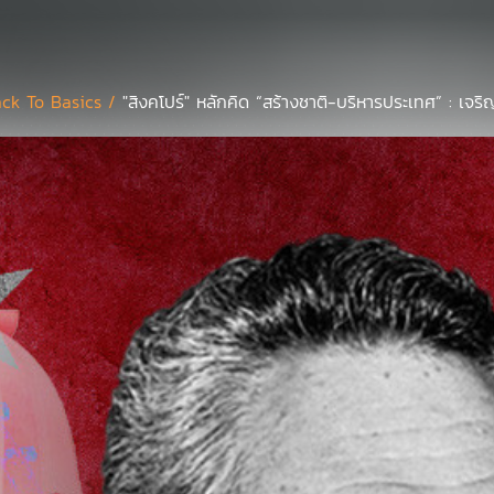
ck To Basics /
"สิงคโปร์" หลักคิด “สร้างชาติ-บริหารประเทศ” : เจริญทิ