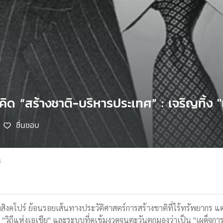
คิด “สร้างชาติ-บริหารประเทศ” : เจริญทิ้ง "เพ
ชื่นชอบ
8
งสิงคโปร์ ย้อนรอยเส้นทางประวัติศาสตร์การสร้างชาติที่ไร้ทรัพยากร แต
วิถีแห่งเอเชีย" และระบบที่ดูเข้มงวดจนตะวันตกมองว่าเป็น "เผด็จกา