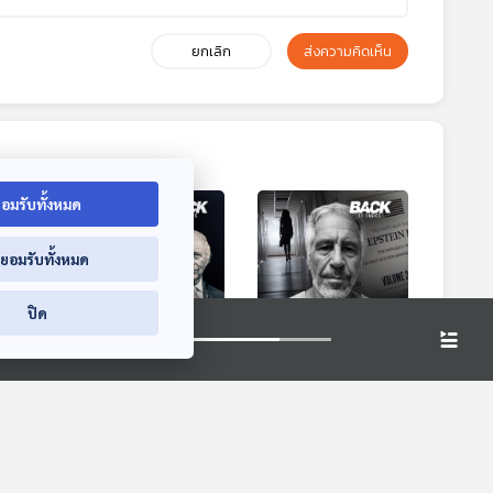
ยกเลิก
ส่งความคิดเห็น
อมรับทั้งหมด
่ยอมรับทั้งหมด
ปิด
5:23
55:23
55:23
อ่านหมาก "ทรัมป์"
บทเรียนเอกสาร "เอป
ดนั
นัยซ่อนเร้น ต่อรอง
สตีน" สะท้อน
สองขั้วอำนาจ
กฎหมาย "ขาย
Back To Basics
Back To Basics
"อังกฤษ-จีน" หาทาง
บริการ" ในไทย Sex
ลงวิกฤตโลก ?
Worker ควรถูก