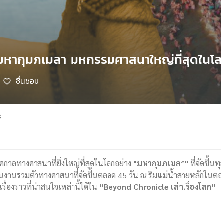
 มหากุมภเมลา มหกรรมศาสนาใหญ่ที่สุดในโ
ชื่นชอบ
8
าลทางศาสนาที่ยิ่งใหญ่ที่สุดในโลกอย่าง
"มหากุมภเมลา"
ที่จัดขึ้น
็นงานรวมตัวทางศาสนาที่จัดขึ้นตลอด 45 วัน ณ ริมแม่น้ำสายหลักในต
เรื่องราวที่น่าสนใจเหล่านี้ได้ใน
“Beyond Chronicle เล่าเรื่องโลก”