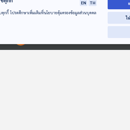
้คุกกี้
EN
TH
25:00
25:00
2
ย
บคุกกี้ โปรดศึกษาเพิ่มเติมที่นโยบายคุ้มครองข้อมูลส่วนบุคคล
EP. 12: Iran วันนี้
EP. 13: Iran2 อินไซด์
EP. 14: Bhutan
ไม
เรื่องราวเกินโชคชะตา
อิหร่าน บาตรปิดแต่ใจ
ความสุขที่เรียบง
และมหาอำนาจที่ถูก
เปิดกับเรื่องราวล้ำ
รายล้อมไปด้วยข
Beyond Chronicles
Beyond Chronicles
Beyond Chronicl
กดทับ
เลิศท้องถิ่นเปอร์เซีย
00:00:00
00:00:00
25:00
25:00
2
"แรคคูน" ส่อแววเป็น
EP. 27: ถก "GBC"
EP. 131: "Save 
สัตว์เลี้ยงตัวต่อไป
จับสัญญาณ
ลาน" เพื่อใคร "
ของชาวอเมริกัน
"สันติภาพ" ไทย -
บ้าน - ป่าไม้ -
หน้าต่างโลก
ตอบโจทย์
ตอบโจทย์