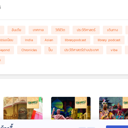
์
อินเดีย
เทศกาล
วิถีชีวิต
ประวัติศาสตร์
เดินทาง
ธรรมเนียม
india
Asian
librarypodcast
library podcast
Beyond
Chronicles
ปั๊บ
ประวัติศาสตร์ต่างประเทศ
vibe
ก