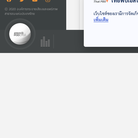
ไทยพีบีเอสใช
25:00
Ⓒ 2020 องค์การกระจายเสียงและแพร่ภาพ
เว็บไซต์ของเรามีการจัดเก็
สาธารณะแห่งประเทศไทย
EP. 11: Mongolia
เพิ่มเติม
มองไกลถึงมองโกล
อดีตเมืองยอดนักรบ
Beyond Chronicles
ในยุคปัจจุบัน
ตอนที่เกี่ยวข้อง
25:00
EP. 86: โรงไฟฟ้า
นิวเคลียร์ขนาดเล็ก
ตัวเปลี่ยนเกม
คุยนอกกรอบ