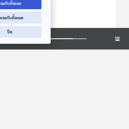
5:00
อมรับทั้งหมด
่ยอมรับทั้งหมด
่าย
ุนเขา
es
ปิด
5:00
25:00
25:00
ทับ
รู้ไหมว่ามีรุ้งกว่า 10
ประวัติศาสตร์ "พระ
ชาว
แบบในธรรมชาติ
ราชพิธีพระบรมศพ"
"บ้าน-วัง" ครรลอง
Eureka ท่องโลก
Back To Basics