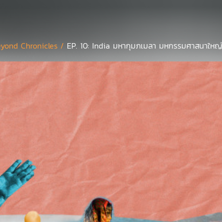
yond Chronicles /
EP. 10: India มหากุมภเมลา มหกรรมศาสนาใหญ่ท