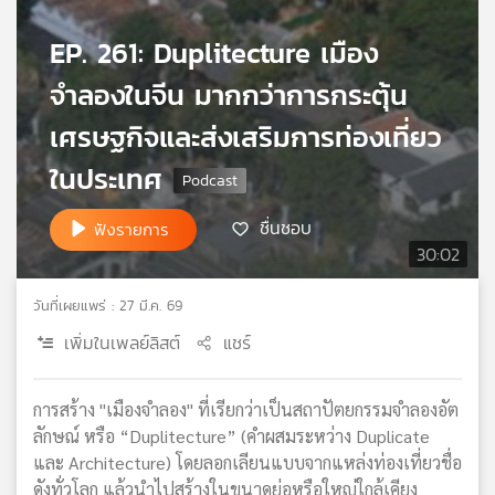
เครือ
EP. 261: Duplitecture เมือง
ข่าย
วิทยุ
จำลองในจีน มากกว่าการกระตุ้น
ไทย
พี
เศรษฐกิจและส่งเสริมการท่องเที่ยว
บี
ในประเทศ
เอส
ชื่นชอบ
ฟังรายการ
30:02
แผนที่
วิทยุ
เครือ
วันที่เผยแพร่ : 27 มี.ค. 69
ข่าย
เพิ่มในเพลย์ลิสต์
แชร์
การสร้าง "เมืองจำลอง" ที่เรียกว่าเป็นสถาปัตยกรรมจำลองอัต
ลักษณ์ หรือ “Duplitecture” (คำผสมระหว่าง Duplicate
และ Architecture) โดยลอกเลียนแบบจากแหล่งท่องเที่ยวชื่อ
ดังทั่วโลก แล้วนำไปสร้างในขนาดย่อหรือใหญ่ใกล้เคียง