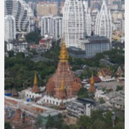
คุณ
เพลง
บทความ
ข่าว
และ
กิจกรรม
เกี่ยว
กับ
เรา