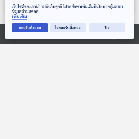
มองจีนมุมใหม่
มองจีนมุมใหม่
ดาวน์โหลด Thai PBS Podcast Application
เว็บไซต์ของเรามีการจัดเก็บคุกกี้ โปรดศึกษาเพิ่มเติมที่นโยบายคุ้มครอง
ข้อมูลส่วนบุคคล
เพิ่มเติม
ตอนที่เกี่ยวข้อง
ยอมรับทั้งหมด
ไม่ยอมรับทั้งหมด
ปิด
Ⓒ 2020 องค์การกระจายเสียงและแพร่ภาพสาธารณะแห่งประเทศไทย
30:02
30:02
EP. 258: ตามรอยลูกปัดที่สุ
EP. 264: กาฐมาณฑุก่อน
ราษฎร์ สงขลา กระบี่
ข้ามขอบสู่ทิเบต
เที่ยวมีเรื่อง กับหมอบัญชา
เที่ยวมีเรื่อง กับหมอบัญชา