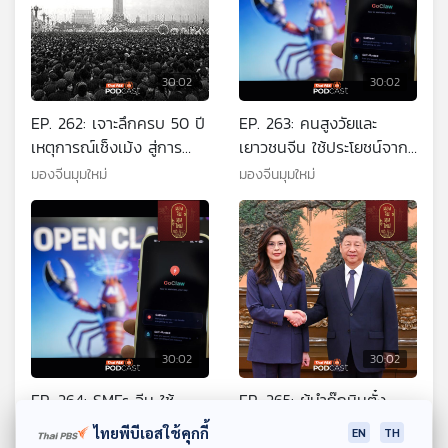
30:02
30:02
EP. 262: เจาะลึกครบ 50 ปี
EP. 263: คนสูงวัยและ
เหตุการณ์เช็งเม้ง สู่การ
เยาวชนจีน ใช้ประโยชน์จาก
นองเลือดเทียนอันเหมินและ
AI Agent อย่างไร
มองจีนมุมใหม่
มองจีนมุมใหม่
ล้มล้างแก๊งสี่คน
30:02
30:02
EP. 264: SMEs จีน ใช้
EP. 265: ผู้นำก๊กมินตั๋ง
OpenClaw ทำงานและสร้าง
เยือนจีน เพื่อสันติภาพ
ไทยพีบีเอสใช้คุกกี้
EN
TH
รายได้อย่างไร
ช่องแคบไต้หวัน?