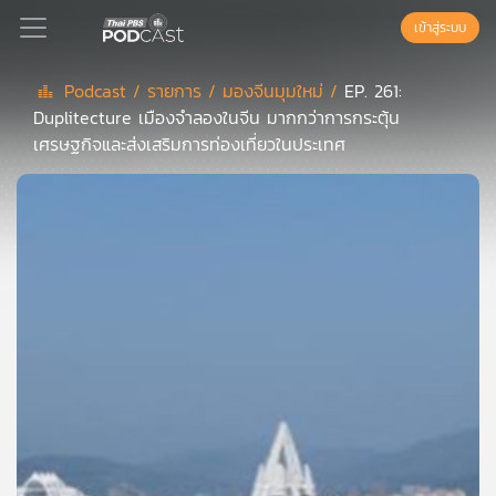
เข้าสู่ระบบ
Podcast /
รายการ /
มองจีนมุมใหม่ /
EP. 261:
Duplitecture เมืองจำลองในจีน มากกว่าการกระตุ้น
Podcast
เศรษฐกิจและส่งเสริมการท่องเที่ยวในประเทศ
เพล
ย์
ลิ
สต์
แนะนำ
เพล
ย์
ลิ
สต์
ของ