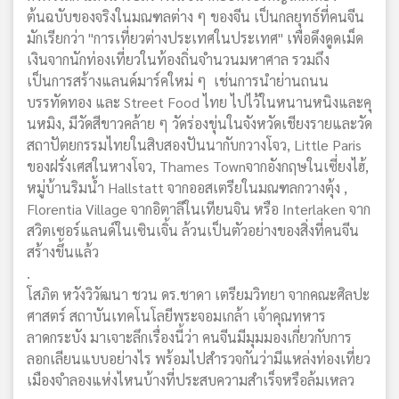
ต้นฉบับของจริงในมณฑลต่าง ๆ ของจีน เป็นกลยุทธ์ที่คนจีน
มักเรียกว่า "การเที่ยวต่างประเทศในประเทศ" เพื่อดึงดูดเม็ด
เงินจากนักท่องเที่ยวในท้องถิ่นจำนวนมหาศาล รวมถึง
เป็นการสร้างแลนด์มาร์คใหม่ ๆ เช่นการนำย่านถนน
บรรทัดทอง และ Street Food ไทย ไปไว้ในหนานหนิงและคุ
นหมิง, มีวัดสีขาวคล้าย ๆ วัดร่องขุ่นในจังหวัดเชียงรายและวัด
สถาปัตยกรรมไทยในสิบสองปันนากับกวางโจว, Little Paris
ของฝรั่งเศสในหางโจว, Thames Townจากอังกฤษในเซี่ยงไฮ้,
หมู่บ้านริมน้ำ Hallstatt จากออสเตรียในมณฑลกวางตุ้ง ,
Florentia Village จากอิตาลีในเทียนจิน หรือ Interlaken จาก
สวิตเซอร์แลนด์ในเซินเจิ้น ล้วนเป็นตัวอย่างของสิ่งที่คนจีน
สร้างขึ้นแล้ว
.
โสภิต หวังวิวัฒนา ชวน ดร.ชาดา เตรียมวิทยา จากคณะศิลปะ
ศาสตร์ สถาบันเทคโนโลยีพระจอมเกล้า เจ้าคุณทหาร
ลาดกระบัง มาเจาะลึกเรื่องนี้ว่า คนจีนมีมุมมองเกี่ยวกับการ
ลอกเลียนแบบอย่างไร พร้อมไปสำรวจกันว่ามีแหล่งท่องเที่ยว
เมืองจำลองแห่งไหนบ้างที่ประสบความสำเร็จหรือล้มเหลว