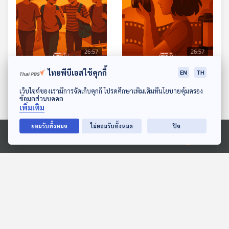
26:57
26:57
EP. 13: มิตรภาพที่ถูกเล่าใน
EP. 14: การถ่ายภาพที่ถูก
ไทยพีบีเอสใช้คุกกี้
EN
TH
ภาพยนตร์
เล่าในภาพยนตร์
ดาวน์โหลด Thai PBS Podcast Application
เว็บไซต์ของเรามีการจัดเก็บคุกกี้ โปรดศึกษาเพิ่มเติมที่นโยบายคุ้มครอง
Cine Thought ถอดความคิด
Cine Thought ถอดความคิด
ข้อมูลส่วนบุคคล
เพิ่มเติม
หนัง
หนัง
ยอมรับทั้งหมด
ไม่ยอมรับทั้งหมด
ปิด
Ⓒ 2020 องค์การกระจายเสียงและแพร่ภาพสาธารณะแห่งประเทศไทย
ตอนที่เกี่ยวข้อง