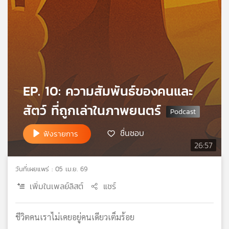
เครือ
ข่าย
วิทยุ
ไทย
พี
บี
เอส
EP. 10: ความสัมพันธ์ของคนและ
สัตว์ ที่ถูกเล่าในภาพยนตร์
แผนที่
วิทยุ
ชื่นชอบ
ฟังรายการ
เครือ
26:57
ข่าย
วันที่เผยแพร่ : 05 เม.ย. 69
เพิ่มในเพลย์ลิสต์
แชร์
ชีวิตคนเราไม่เคยอยู่คนเดียวเต็มร้อย