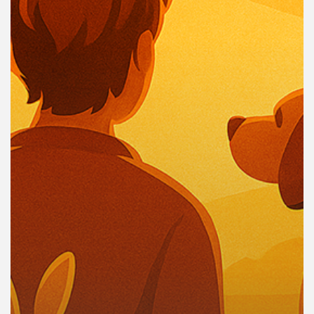
คุณ
เพลง
บทความ
ข่าว
และ
กิจกรรม
เกี่ยว
กับ
เรา