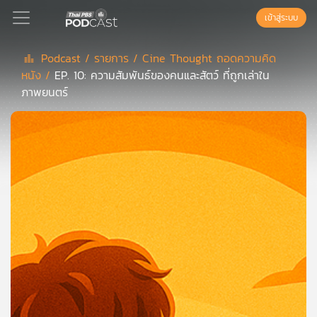
เข้าสู่ระบบ
Podcast /
รายการ /
Cine Thought ถอดความคิด
หนัง /
EP. 10: ความสัมพันธ์ของคนและสัตว์ ที่ถูกเล่าใน
Podcast
ภาพยนตร์
เพล
ย์
ลิ
สต์
แนะนำ
เพล
ย์
ลิ
สต์
ของ