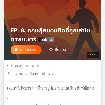
เครือ
ข่าย
วิทยุ
ไทย
พี
EP. 8: ทฤษฎีสมคบคิดที่ถูกเล่าใน
บี
เอส
ภาพยนตร์
ชื่นชอบ
ฟังรายการ
แผนที่
27:43
วิทยุ
เครือ
วันที่เผยแพร่ : 22 มี.ค. 69
ข่าย
เพิ่มในเพลย์ลิสต์
แชร์
เคยสงสัยไหมว่า โลกที่เราอยู่มันอาจไม่ได้เป็นอย่างที่คิดเลย
.