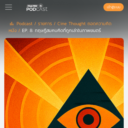
เข้าสู่ระบบ
Podcast /
รายการ /
Cine Thought ถอดความคิด
หนัง /
EP. 8: ทฤษฎีสมคบคิดที่ถูกเล่าในภาพยนตร์
Podcast
เพล
ย์
ลิ
สต์
แนะนำ
เพล
ย์
ลิ
สต์
ของ