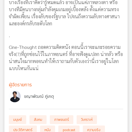
บางเรื่องที่เราคิดว่ารู้หมดแล้ว อาจเป็นแค่ภาพลวงตา หรือ
บางทีมีคนบางกลุ่มกำลังคุมเกมอยู่เบื้องหลัง ตั้งแต่ความทรง
จำผิดเพี้ยน เรื่องลับของรัฐบาล ไปจนถึงความลับทางศาสนา
และองค์กรลับระดับโลก
.
Cine-Thought ถอดความคิดหนัง ตอนนี้เราจะแกะรอยความ
จริง(?)ที่ถูกซ่อนไว้ในภาพยนตร์ ที่อาจฟังดูแปลก น่ากลัว หรือ
น่าสนใจมากพอจนทำให้เราถามกับตัวเองว่านี่เราอยู่ในโลก
แบบไหนกันแน่
ผู้จัดรายการ
ชญาพัฒณ์ ภู่เกตุ
มนุษย์
สังคม
ภาพยนตร์
วิเคราะห์
ประวัติศาสตร์
หนัง
podcast
ความจริง