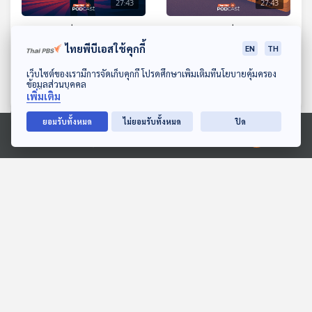
27:43
27:43
EP. 11: เอเลี่ยนในโลกหนัง
EP. 12: ดนตรีที่ถูกเล่าใน
ภาพยนตร์
ไทยพีบีเอสใช้คุกกี้
EN
TH
Cine Thought ถอดความคิด
หนัง
Cine Thought ถอดความคิด
ดาวน์โหลด Thai PBS Podcast Application
เว็บไซต์ของเรามีการจัดเก็บคุกกี้ โปรดศึกษาเพิ่มเติมที่นโยบายคุ้มครอง
หนัง
ข้อมูลส่วนบุคคล
เพิ่มเติม
ยอมรับทั้งหมด
ไม่ยอมรับทั้งหมด
ปิด
ตอนที่เกี่ยวข้อง
Ⓒ 2020 องค์การกระจายเสียงและแพร่ภาพสาธารณะแห่งประเทศไทย
27:43
27:43
EP. 1141: ความเชื่อผิด ๆ
EP. 276: พ.ร.ก. กู้เงิน เอา
ของคนสูงวัย
อย่างไรดี | นายกฯ เปิด