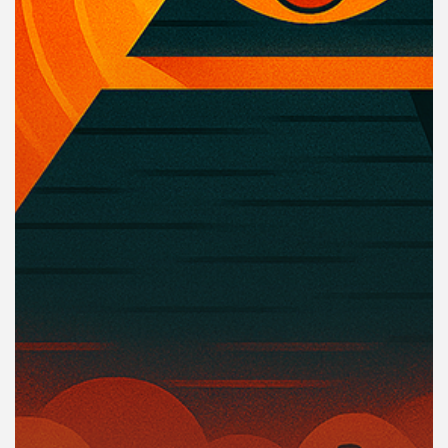
คุณ
เพลง
บทความ
ข่าว
และ
กิจกรรม
เกี่ยว
กับ
เรา