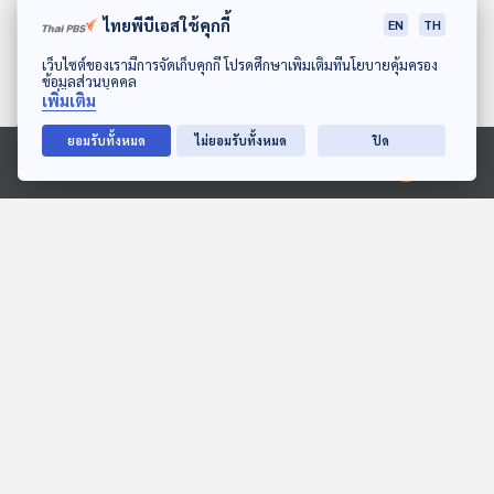
ไทยพีบีเอสใช้คุกกี้
สหรัฐฯ เตรียมเปิดตัว
EN
TH
หนังสือเดินทางพร้อมภาพ
ดาวน์โหลด Thai PBS Podcast Application
เว็บไซต์ของเรามีการจัดเก็บคุกกี้ โปรดศึกษาเพิ่มเติมที่นโยบายคุ้มครอง
"ทรัมป์"
61
0
29 มิ.ย. 69
ข้อมูลส่วนบุคคล
เพิ่มเติม
ทำไมยุโรปถึงไม่ค่อยติดเครื่องปรับ
ยอมรับทั้งหมด
ไม่ยอมรับทั้งหมด
ปิด
อากาศแม้เผชิญอากาศร้อนจัด
Ⓒ 2020 องค์การกระจายเสียงและแพร่ภาพสาธารณะแห่งประเทศไทย
74
0
26 มิ.ย. 69
Qantas เตรียมเปิดเที่ยวบินตรง
ยาวสุดในโลก "ซิดนีย์-ลอนดอน"
53
0
24 มิ.ย. 69
พอตคาสต์ที่เกี่ยวข้อง