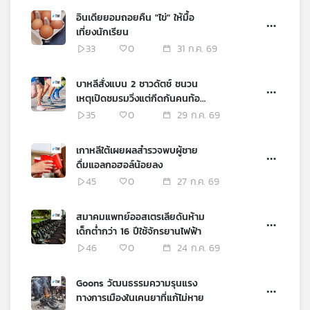
อินเดียยอมถอยคืน "ไข่" ให้มื้อ
เที่ยงนักเรียน
33
0
31 ก.ค. 69
บาหลีสั่งแบน 2 ชาวดัตช์ ชนวน
เหตุเปิดชมรมวิ่งแต่กีดกันคนท้อง
ที่
35
0
29 ก.ค. 69
เกาหลีใต้เผยผลสำรวจพบผู้ชาย
ดื่มแอลกอฮอล์น้อยลง
45
0
27 ก.ค. 69
สมาคมแพทย์ออสเตรเลียดันห้าม
เด็กต่ำกว่า 16 ปีใช้จักรยานไฟฟ้า
46
0
24 ก.ค. 69
Goons วัฒนธรรมความรุนแรง
ทางการเมืองในเคนยาที่แก้ไม่หาย