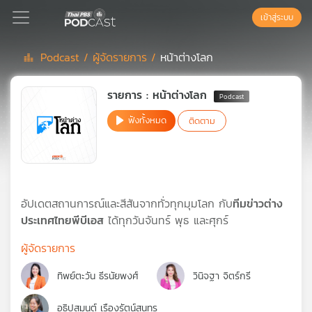
เข้าสู่ระบบ
Podcast /
ผู้จัดรายการ /
หน้าต่างโลก
Podcast
รายการ : หน้าต่างโลก
ฟังทั้งหมด
ติดตาม
เพล
ย์
ลิ
สต์
แนะนำ
อัปเดตสถานการณ์และสีสันจากทั่วทุกมุมโลก กับ
ทีมข่าวต่าง
ประเทศไทยพีบีเอส
ได้ทุกวันจันทร์ พุธ และศุกร์
เพล
ผู้จัดรายการ
ย์
ลิ
ทิพย์ตะวัน ธีรนัยพงศ์
วินิจฐา จิตร์กรี
สต์
ของ
อธิปสุมนต์ เรืองรัตน์สุนทร