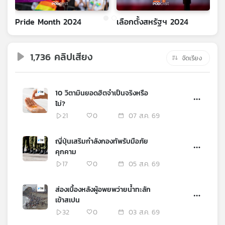
เครือ
Pride Month 2024
เลือกตั้งสหรัฐฯ 2024
H
ข่าย
วิทยุ
ไทย
1,736 คลิปเสียง
พี
จัดเรียง
บี
เอส
10 วิตามินยอดฮิตจำเป็นจริงหรือ
ไม่?
แผนที่
21
0
07 ส.ค. 69
วิทยุ
เครือ
ญี่ปุ่นเสริมกำลังกองทัพรับมือภัย
ข่าย
คุกคาม
17
0
05 ส.ค. 69
ส่องเบื้องหลังผู้อพยพว่ายน้ำทะลัก
เข้าสเปน
32
0
03 ส.ค. 69