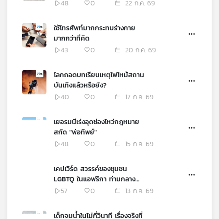
48
0
22 ก.ค. 69
ใช้โทรศัพท์มากกระทบร่างกาย
มากกว่าที่คิด
43
0
20 ก.ค. 69
โลกถอดบทเรียนเหตุไฟไหม้สถาน
บันเทิงแล้วหรือยัง?
40
0
17 ก.ค. 69
เยอรมนีเร่งอุดช่องโหว่กฎหมาย
สกัด "พ่อทิพย์"
48
0
15 ก.ค. 69
เคปเวิร์ด สวรรค์ของชุมชน
LGBTQ ในแอฟริกา ท่ามกลาง
สถานการณ์สิทธิในภูมิภาคที่เลว
57
0
13 ก.ค. 69
ร้ายลง
เด็กจมน้ำในไม่กี่วินาที เรื่องจริงที่