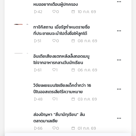
หมออยากเตือนผู้ปกครอง
42
0
10 ก.ค. 69
ทาจิกิสถาน เมื่อรัฐกำหนดรายชื่อ
ที่ประชาชนจะนำไปตั้งชื่อให้ลูกได้
51
0
08 ก.ค. 69
อินเดียเสียงแตกหลังเล็งถอดเมนู
ไข่จากอาหารกลางวันนักเรียน
61
1
06 ก.ค. 69
วิจัยเผยแบนโซเชียลเด็กต่ำกว่า 16
ปีในออสเตรเลียไร้ความหมาย
48
1
03 ก.ค. 69
ส่องปัญหา "สึนามิทุเรียน" ล้น
ตลาดมาเลเซีย
66
0
01 ก.ค. 69