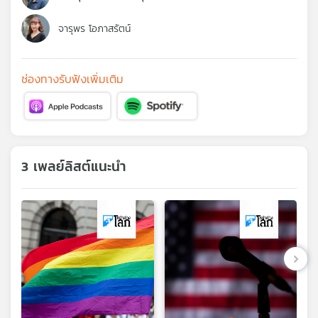
คุณ
จารุพร โอภาสรัตน์
เพลง
ช่องทางรับฟังเพิ่มเติม
บทความ
3 เพลย์ลิสต์แนะนำ
ข่าว
และ
กิจกรรม
เกี่ยว
กับ
เรา