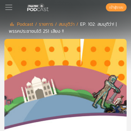
เข้าสู่ระบบ
Podcast /
รายการ /
สมมุติว่า /
EP. 102: สมมุติว่า! |
พรรคประชาชนได้ 251 เสียง !!
Podcast
เพล
ย์
ลิ
สต์
แนะนำ
เพล
ย์
ลิ
สต์
ของ