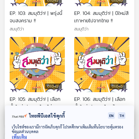
01:04:51
01:04:51
EP. 103: สมมุติว่า! | พรุ่งนี้
EP. 104: สมมุติว่า! | ปีใหม่สี
จบสงคราม !!
เทาหายไปจากไทย !!
สมมุติว่า
สมมุติว่า
01:04:51
01:04:51
EP. 105: สมมุติว่า! | เลือก
EP. 106: สมมุติว่า! | เลือก
ตั้งใหม่ ประเทศไทยไม่
ตั้งใหม่ ประเทศไทยยัง
เหมือนเดิม !!
เหมือนเดิม !!
สมมุติว่า
สมมุติว่า
ไทยพีบีเอสใช้คุกกี้
EN
TH
ดาวน์โหลด Thai PBS Podcast Application
เว็บไซต์ของเรามีการจัดเก็บคุกกี้ โปรดศึกษาเพิ่มเติมที่นโยบายคุ้มครอง
ข้อมูลส่วนบุคคล
เพิ่มเติม