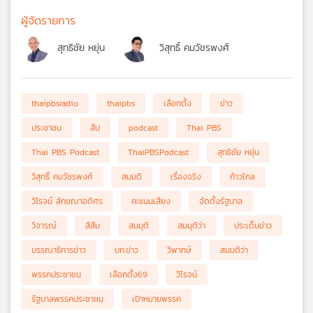
ผู้จัดรายการ
สุทธิชัย หยุ่น
วิสุทธิ์ คมวัชรพงศ์
thaipbsradio
thaipbs
เลือกตั้ง
ข่าว
ประชาชน
ส้ม
podcast
Thai PBS
Thai PBS Podcast
ThaiPBSPodcast
สุทธิชัย หยุ่น
วิสุทธิ์ คมวัชรพงศ์
สมมติ
เรื่องจริง
ก้าวไกล
วิโรจน์ ลักขณาอดิศร
คะแนนเสียง
จัดตั้งรัฐบาล
วิจารณ์
สีส้ม
สมมุติ
สมมุติว่า
ประเด็นข่าว
บรรณาธิการข่าว
บก.ข่าว
วิพากษ์
สมมติว่า
พรรคประชาชน
เลือกตั้ง69
วิโรจน์
รัฐบาลพรรคประชาชน
เป้าหมายพรรค