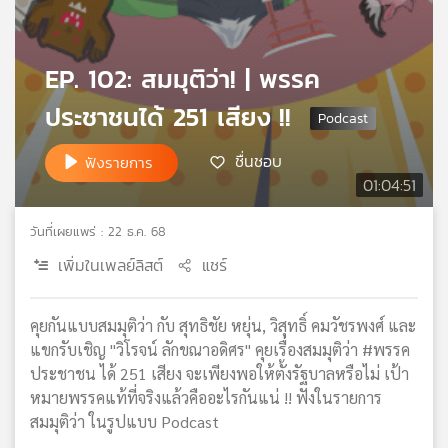
เครือ
ข่าย
วิทยุ
EP. 102: สมมุติว่า! | พรรค
ไทย
ประชาชนได้ 251 เสียง !!
พี
บี
เอส
ชื่นชอบ
ฟังรายการ
01:04:51
แผนที่
วันที่เผยแพร่ : 22 ธ.ค. 68
วิทยุ
เพิ่มในเพลย์ลิสต์
แชร์
เครือ
ข่าย
คุยกันแบบสมมุติว่า กับ สุทธิชัย หยุ่น, วิสุทธิ์ คมวัชรพงศ์ และ
แขกรับเชิญ "วิโรจน์ ลักขณาอดิศร" คุยเรื่องสมมุติว่า #พรรค
ประชาชน ได้ 251 เสียง จะเพียงพอให้ตั้งรัฐบาลหรือไม่ เป้า
หมายพรรคแท้ที่จริงแล้วคืออะไรกันแน่ !! ฟังในรายการ
สมมุติว่า ในรูปแบบ Podcast