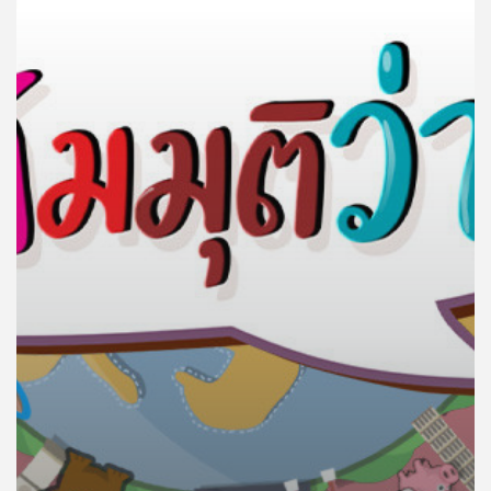
คุณ
เพลง
บทความ
ข่าว
และ
กิจกรรม
เกี่ยว
กับ
เรา