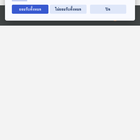
ตอนที่เกี่ยวข้อง
ยอมรับทั้งหมด
ไม่ยอมรับทั้งหมด
ปิด
Ⓒ 2020 องค์การกระจายเสียงและแพร่ภาพสาธารณะแห่งประเทศไทย
01:04:51
01:04:51
EP. 163: ณธัช | รอบ 13.00
EP. 107: เช็กอำนาจ ผู้ว่าฯ
| วันเด็ก 2569
กทม. "ไม่เบ็ดเสร็จ" ถึงเวลา
ติดอาวุธ ?
Podcaster ตัวน้อย
ตอบโจทย์