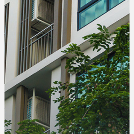
คุณ
เพลง
บทความ
ข่าว
และ
กิจกรรม
เกี่ยว
กับ
เรา