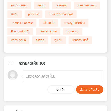
คอนโดมิเนียม
คอนโด
เศรษฐกิจ
อสังหาริมทรัพย์
ลงทุน
podcast
Thai PBS Podcast
ThaiPBSPodcast
เบื้องหลัง
เศรษฐกิจติดบ้าน
Economics101
วิทย์ สิทธิเวคิน
ซื้อคอนโด
ภากร กัทชลี
อ้ายจง
ทุ่มเงิน
โอนกรรมสิทธิ์
ความคิดเห็น (
0
)
ยกเลิก
ส่งความคิดเห็น