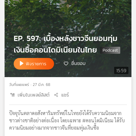
เครือ
ข่าย
วิทยุ
ไทย
พี
EP. 597: เบื้องหลังชาวจีนยอมทุ่ม
บี
เอส
เงินซื้อคอนโดมิเนียมในไทย
ชื่นชอบ
ฟังรายการ
แผนที่
15:59
วิทยุ
เครือ
วันที่เผยแพร่ : 27 มี.ค. 68
ข่าย
เพิ่มในเพลย์ลิสต์
แชร์
ปัจจุบันตลาดอสังหาริมทรัพย์ในไทยยังได้รับความนิยมจาก
ชาวต่างชาติอย่างต่อเนื่อง โดยเฉพาะ #คอนโดมิเนียม ได้รับ
ความนิยมอย่างมากจากชาวจีนที่ยอมทุ่มเงินซื้อ