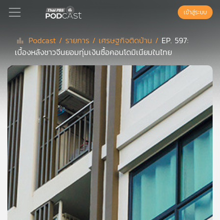
เข้าสู่ระบบ
Podcast /
รายการ /
เศรษฐกิจติดบ้าน /
EP. 597:
เบื้องหลังชาวจีนยอมทุ่มเงินซื้อคอนโดมิเนียมในไทย
Podcast
เพล
ย์
ลิ
สต์
แนะนำ
เพล
ย์
ลิ
สต์
ของ