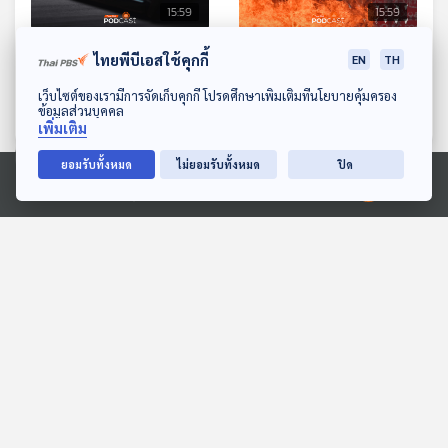
15:59
15:59
EP. 600: ใช้ AI ช่วยในงาน
EP. 601: เมียนมาไม่สงบ
ไทยพีบีเอสใช้คุกกี้
EN
TH
ระบบราชการ ช่วยแก้ไข
กระทบธุรกิจประเทศไทย
ดาวน์โหลด Thai PBS Podcast Application
เว็บไซต์ของเรามีการจัดเก็บคุกกี้ โปรดศึกษาเพิ่มเติมที่นโยบายคุ้มครอง
ความไม่คล่องตัวได้จริงหรือ
อย่างไร
เศรษฐกิจติดบ้าน
เศรษฐกิจติดบ้าน
ข้อมูลส่วนบุคคล
เพิ่มเติม
ยอมรับทั้งหมด
ไม่ยอมรับทั้งหมด
ปิด
ตอนที่เกี่ยวข้อง
Ⓒ 2020 องค์การกระจายเสียงและแพร่ภาพสาธารณะแห่งประเทศไทย
15:59
15:59
EP. 246: อนุทินจะยุบสภา
Sci & Tech Movie |
ก่อนอภิปรายฯ หรือไม่ | จับ
Don’t Look Up อุกกาบาต