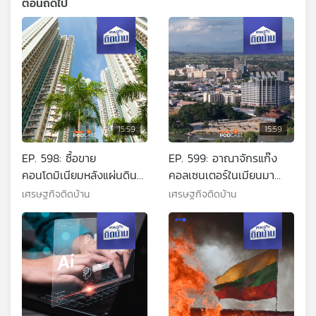
ตอนถัดไป
15:59
15:59
EP. 598: ซื้อขาย
EP. 599: อาณาจักรแก๊ง
คอนโดมิเนียมหลังแผ่นดิน
คอลเซนเตอร์ในเมียนมา
ไหว จำเป็นต้องรู้อะไรบ้าง
เกิดขึ้นได้อย่างไร
เศรษฐกิจติดบ้าน
เศรษฐกิจติดบ้าน