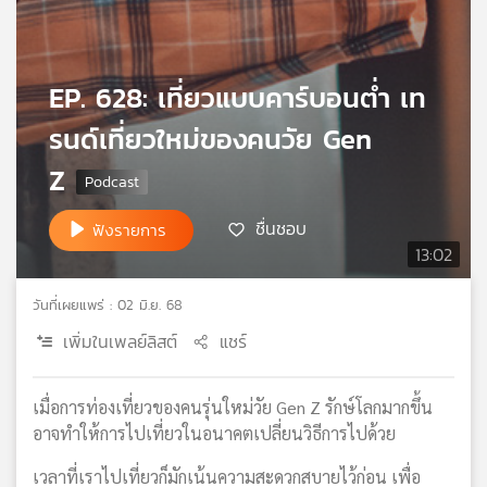
เครือ
ข่าย
วิทยุ
EP. 628: เที่ยวแบบคาร์บอนต่ำ เท
ไทย
พี
รนด์เที่ยวใหม่ของคนวัย Gen
บี
เอส
Z
ชื่นชอบ
ฟังรายการ
แผนที่
13:02
วิทยุ
เครือ
วันที่เผยแพร่ : 02 มิ.ย. 68
ข่าย
เพิ่มในเพลย์ลิสต์
แชร์
เมื่อการท่องเที่ยวของคนรุ่นใหม่วัย Gen Z รักษ์โลกมากขึ้น
อาจทำให้การไปเที่ยวในอนาคตเปลี่ยนวิธีการไปด้วย
เวลาที่เราไปเที่ยวก็มักเน้นความสะดวกสบายไว้ก่อน เพื่อ