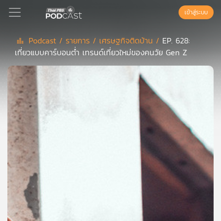
เข้าสู่ระบบ
Podcast /
รายการ /
เศรษฐกิจติดบ้าน /
EP. 628:
เที่ยวแบบคาร์บอนต่ำ เทรนด์เที่ยวใหม่ของคนวัย Gen Z
Podcast
เพล
ย์
ลิ
สต์
แนะนำ
เพล
ย์
ลิ
สต์
ของ