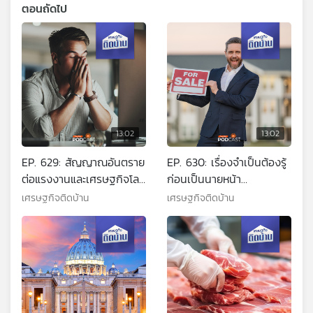
ตอนถัดไป
13:02
13:02
EP. 629: สัญญาณอันตราย
EP. 630: เรื่องจำเป็นต้องรู้
ต่อแรงงานและเศรษฐกิจโลก
ก่อนเป็นนายหน้า
จากภาวะหมดไฟ
อสังหาริมทรัพย์
เศรษฐกิจติดบ้าน
เศรษฐกิจติดบ้าน