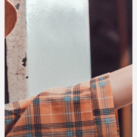
คุณ
เพลง
บทความ
ข่าว
และ
กิจกรรม
เกี่ยว
กับ
เรา