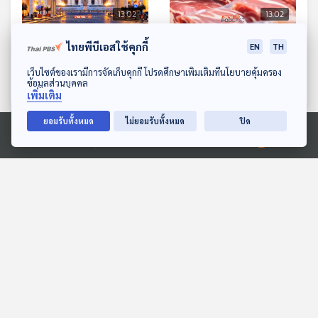
13:02
13:02
EP. 631: นครรัฐวาติกัน
EP. 632: หมูไทยกำลังจะไม่
ไทยพีบีเอสใช้คุกกี้
EN
TH
เมืองเล็กแต่รายได้ไม่เล็ก
หมู เมื่อกำลังถูกบีบให้นำเข้า
ดาวน์โหลด Thai PBS Podcast Application
เว็บไซต์ของเรามีการจัดเก็บคุกกี้ โปรดศึกษาเพิ่มเติมที่นโยบายคุ้มครอง
จากสหรัฐฯ
เศรษฐกิจติดบ้าน
เศรษฐกิจติดบ้าน
ข้อมูลส่วนบุคคล
เพิ่มเติม
ยอมรับทั้งหมด
ไม่ยอมรับทั้งหมด
ปิด
ตอนที่เกี่ยวข้อง
Ⓒ 2020 องค์การกระจายเสียงและแพร่ภาพสาธารณะแห่งประเทศไทย
13:02
13:02
EP. 151: พิมพ์นิภา หงษ์นิกร
EP. 759: เศรษฐกิจ
| รอบ 11.00 | วันเด็ก 2569
เวียดนามโตใกล้แซงไทย