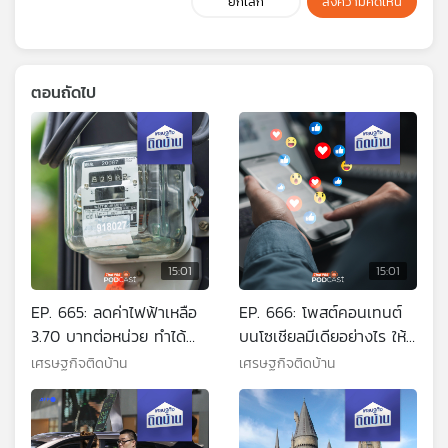
ยกเลิก
ส่งความคิดเห็น
ตอนถัดไป
15:01
15:01
EP. 665: ลดค่าไฟฟ้าเหลือ
EP. 666: โพสต์คอนเทนต์
3.70 บาทต่อหน่วย ทำได้
บนโซเชียลมีเดียอย่างไร ให้
จริงหรือเป็นแค่เพ้อฝัน
ดังปังปุริเย่
เศรษฐกิจติดบ้าน
เศรษฐกิจติดบ้าน