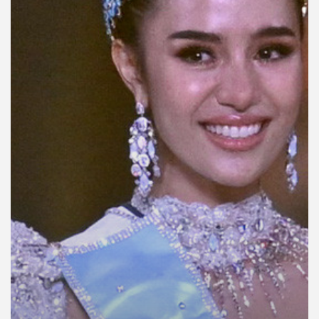
คุณ
เพลง
บทความ
ข่าว
และ
กิจกรรม
เกี่ยว
กับ
เรา