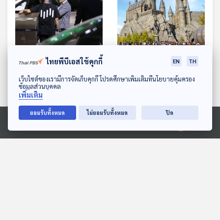
15:01
15:01
ไทยพีบีเอสใช้คุกกี้
EN
TH
EP. 667: เมื่อแบรนด์
EP. 668: อยากไปเที่ยวสวน
ดาวน์โหลด Thai PBS Podcast Application
เว็บไซต์ของเรามีการจัดเก็บคุกกี้ โปรดศึกษาเพิ่มเติมที่นโยบายคุ้มครอง
รถยนต์ไฟฟ้าสัญชาติจีนล้ม
สนุกระดับโลก ต้องเตรียม
ข้อมูลส่วนบุคคล
ผลกระทบตกอยู่ที่ใครบ้าง
เงินเท่าไหร่จึงจะพอ
เศรษฐกิจติดบ้าน
เศรษฐกิจติดบ้าน
เพิ่มเติม
ยอมรับทั้งหมด
ไม่ยอมรับทั้งหมด
ปิด
Ⓒ 2020 องค์การกระจายเสียงและแพร่ภาพสาธารณะแห่งประเทศไทย
ตอนที่เกี่ยวข้อง