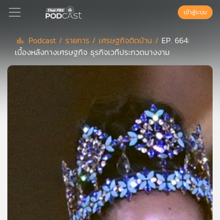
เข้าสู่ระบบ
Podcast /
รายการ /
เศรษฐกิจติดบ้าน /
EP. 664:
เบื้องหลังทางเศรษฐกิจ ธุรกิจเวทีประกวดนางงาม
Podcast
เพล
ย์
ลิ
สต์
แนะนำ
เพล
ย์
ลิ
สต์
ของ