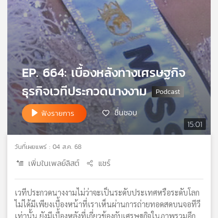
เครือ
ข่าย
วิทยุ
ไทย
พี
บี
EP. 664: เบื้องหลังทางเศรษฐกิจ
เอส
ธุรกิจเวทีประกวดนางงาม
แผนที่
ชื่นชอบ
ฟังรายการ
วิทยุ
15:01
เครือ
ข่าย
วันที่เผยแพร่ : 04 ส.ค. 68
เพิ่มในเพลย์ลิสต์
แชร์
เวทีประกวดนางงามไม่ว่าจะเป็นระดับประเทศหรือระดับโลก
ไม่ได้มีเพียงเบื้องหน้าที่เราเห็นผ่านการถ่ายทอดสดบนจอทีวี
เท่านั้น ยังมีเบื้องหลังที่เกี่ยวข้องกับเศรษฐกิจในภาพรวมอีก