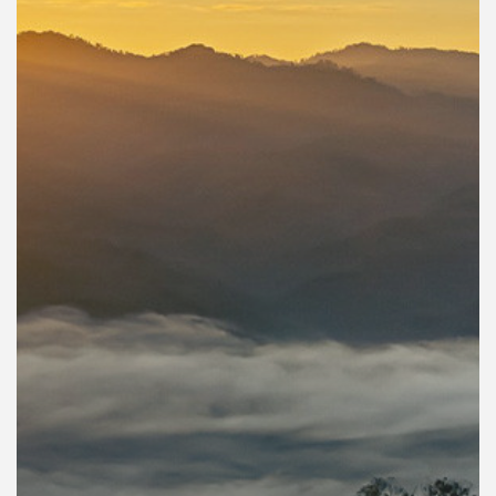
คุณ
เพลง
บทความ
ข่าว
และ
กิจกรรม
เกี่ยว
กับ
เรา