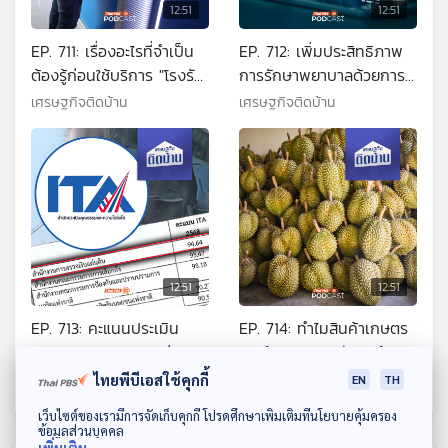
12:51
12:51
EP. 711: เรื่องอะไรที่จำเป็น
EP. 712: เพิ่มประสิทธิภาพ
ต้องรู้ก่อนใช้บริการ "โรงรับ
การรักษาพยาบาลด้วยการ
จำนำ"
แพทย์แม่นยำ
เศรษฐกิจติดบ้าน
เศรษฐกิจติดบ้าน
12:51
12:51
EP. 713: คะแนนประเมิน
EP. 714: ทำไมสินค้าเกษตร
คุณธรรมและความโปร่งใส
ไทยล้นตลาดทุกปี จะแก้ไข
ภาครัฐของไทย เชื่อถือได้แค่
อย่างไร
เศรษฐกิจติดบ้าน
เศรษฐกิจติดบ้าน
ไทยพีบีเอสใช้คุกกี้
EN
TH
ไหน ?
ดาวน์โหลด Thai PBS Podcast Application
เว็บไซต์ของเรามีการจัดเก็บคุกกี้ โปรดศึกษาเพิ่มเติมที่นโยบายคุ้มครอง
ข้อมูลส่วนบุคคล