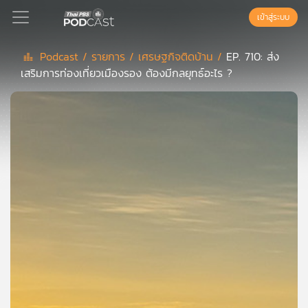
เข้าสู่ระบบ
Podcast /
รายการ /
เศรษฐกิจติดบ้าน /
EP. 710: ส่ง
เสริมการท่องเที่ยวเมืองรอง ต้องมีกลยุทธ์อะไร ?
Podcast
เพล
ย์
ลิ
สต์
แนะนำ
เพล
ย์
ลิ
สต์
ของ