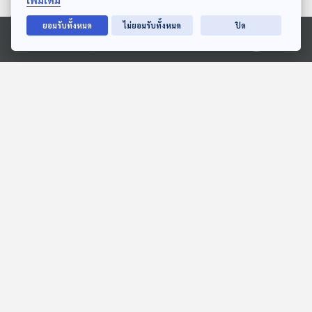
เพิ่มเติม
ตอนที่เกี่ยวข้อง
ยอมรับทั้งหมด
ไม่ยอมรับทั้งหมด
ปิด
Ⓒ 2020 องค์การกระจายเสียงและแพร่ภาพสาธารณะแห่งประเทศไทย
12:51
12:51
EP. 113: สมมุติว่า! |
EP. 143: จาก ซานติก้า สู่
ประชาธิปัตย์ ร่วมรัฐบาล
โรงเบียร์ ทำไม?
อนุทิน !!
โศกนาฏกรรม "ซ้ำรอยเดิม"
สมมุติว่า
ตอบโจทย์