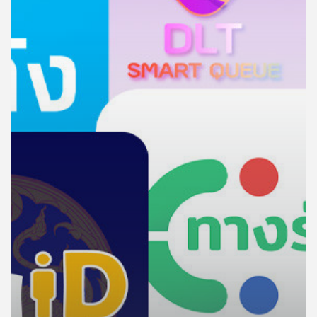
คุณ
เพลง
บทความ
ข่าว
และ
กิจกรรม
เกี่ยว
กับ
เรา