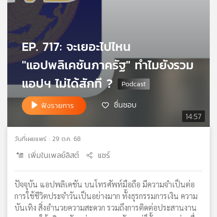
เครือ
ข่าย
วิทยุ
EP. 717: จะเยอะไปไหน
ไทย
พี
"แอปพลิเคชันภาครัฐ" ทำไมยังรวม
บี
เอส
แอปฯ ไม่ได้สักที ?
ชื่นชอบ
ฟังรายการ
แผนที่
14:57
วิทยุ
เครือ
วันที่เผยแพร่ : 29 ต.ค. 68
ข่าย
เพิ่มในเพลย์ลิสต์
แชร์
ปัจจุบัน แอปพลิเคชัน บนโทรศัพท์มือถือ มีความจำเป็นต่อ
การใช้ชีวิตประจำวันเป็นอย่างมาก ทั้งธุรกรรมการเงิน ความ
บันเทิง สิ่งอำนวยความสะดวก รวมถึงการติดต่อประสานงาน