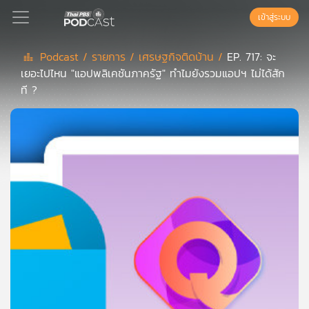
เข้าสู่ระบบ
Podcast /
รายการ /
เศรษฐกิจติดบ้าน /
EP. 717: จะ
เยอะไปไหน "แอปพลิเคชันภาครัฐ" ทำไมยังรวมแอปฯ ไม่ได้สัก
Podcast
ที ?
เพล
ย์
ลิ
สต์
แนะนำ
เพล
ย์
ลิ
สต์
ของ