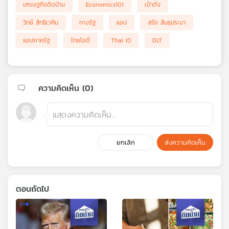
เศรษฐกิจติดบ้าน
Economics101
เป๋าตัง
วิทย์ สิทธิเวคิน
ทางรัฐ
แอป
สรัช สินธุประมา
แอปภาครัฐ
ไทยไอดี
Thai ID
DLT
ความคิดเห็น (
0
)
ยกเลิก
ส่งความคิดเห็น
ตอนถัดไป