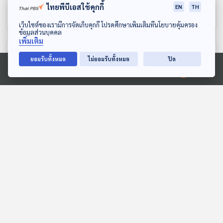
ไทยพีบีเอสใช้คุกกี้
ออกเฉียงใต้ หมุดหมาย
?
EN
TH
เศรษฐกิจติดบ้าน
เศรษฐกิจติดบ้าน
อนาคตทางเศรฐกิจใน
ดาวน์โหลด Thai PBS Podcast Application
เว็บไซต์ของเรามีการจัดเก็บคุกกี้ โปรดศึกษาเพิ่มเติมที่นโยบายคุ้มครอง
ภูมิภาค
ข้อมูลส่วนบุคคล
เพิ่มเติม
ตอนที่เกี่ยวข้อง
ยอมรับทั้งหมด
ไม่ยอมรับทั้งหมด
ปิด
Ⓒ 2020 องค์การกระจายเสียงและแพร่ภาพสาธารณะแห่งประเทศไทย
14:57
14:57
EP. 698: นโยบายกระตุ้น
EP. 9: สำรวจจิตใจตัวละคร
เศรษฐกิจของจีน สะเทือน
สะท้อนจิตวิทยาในหนัง
สะท้อนถึงเศรษฐกิจไทย
เศรษฐกิจติดบ้าน
Cine Thought ถอดความคิด
หนัง