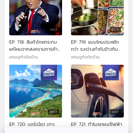
14:57
14:57
EP. 718: สินค้าไทยกระทบ
EP. 719: แบบไหนประหยัด
แค่ไหนจากสงครามการค้า
กว่า ระหว่างทำกับข้าวกิน
สหรัฐฯ
เองหรือซื้อจากร้านอาหาร ?
เศรษฐกิจติดบ้าน
เศรษฐกิจติดบ้าน
14:57
14:57
EP. 720: บอร์เนียว เกาะ
EP. 721: ทำไมรถยนต์ไฟฟ้า
ขุมทรัพย์แห่งเอเชียตะวัน
ของจีนขายถูกกว่าของญี่ปุ่น