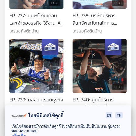
13:33
13:33
EP. 737: มนุษย์เงินเดือน
EP. 738: บริษัทบริหาร
และเจ้าของธุรกิจ ใช้งาน AI
สินทรัพย์กับกลไกการ
อย่างไรให้ชาญฉลาด
จัดการหนี้สิน
เศรษฐกิจติดบ้าน
เศรษฐกิจติดบ้าน
13:33
13:33
EP. 739: มองบทเรียนธุรกิจ
EP. 740: ศูนย์บริการ
ผ่านปรากฏการณ์ "หมอน
รถยนต์ อีกเรื่องที่ต้องคิด
ทองวิทยา"
ก่อนซื้อ โดยเฉพาะรถยนต์
เศรษฐกิจติดบ้าน
เศรษฐกิจติดบ้าน
ไทยพีบีเอสใช้คุกกี้
EN
TH
แบรนด์จีน
ดาวน์โหลด Thai PBS Podcast Application
เว็บไซต์ของเรามีการจัดเก็บคุกกี้ โปรดศึกษาเพิ่มเติมที่นโยบายคุ้มครอง
ข้อมูลส่วนบุคคล