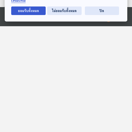
เพิ่มเติม
ตอนที่เกี่ยวข้อง
ยอมรับทั้งหมด
ไม่ยอมรับทั้งหมด
ปิด
Ⓒ 2020 องค์การกระจายเสียงและแพร่ภาพสาธารณะแห่งประเทศไทย
13:33
13:33
EP. 123: ถอดวิธีคิด ผู้ว่าฯ
EP. 55: พลังใจที่เข้มแข็ง
มุสลิมคนแรก - พาตีเมาะ
สร้างความสำเร็จที่ปลายทาง
สะดียามู
Made My Day วันนี้ดีที่สุด
นักผจญเพลง Podcast