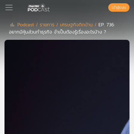
เข้าสู่ระบบ
Podcast /
รายการ /
เศรษฐกิจติดบ้าน /
EP. 736:
อยากมีหุ้นส่วนทำธุรกิจ จำเป็นต้องรู้เรื่องอะไรบ้าง ?
Podcast
เพล
ย์
ลิ
สต์
แนะนำ
เพล
ย์
ลิ
สต์
ของ