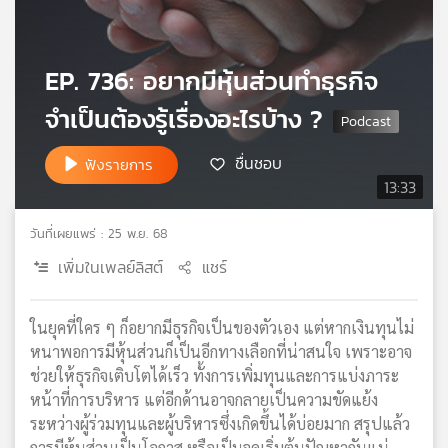
เครือ
ข่าย
วิทยุ
EP. 736: อยากมีหุ้นส่วนทำธุรกิจ
ไทย
พี
จำเป็นต้องรู้เรื่องอะไรบ้าง ?
บี
เอส
ชื่นชอบ
ฟังรายการ
13:33
แผนที่
วันที่เผยแพร่ : 25 พ.ย. 68
วิทยุ
เพิ่มในเพลย์ลิสต์
แชร์
เครือ
ข่าย
ในยุคที่ใคร ๆ ก็อยากมีธุรกิจเป็นของตัวเอง แต่หากเงินทุนไม่
หนาพอการมีหุ้นส่วนก็เป็นอีกทางเลือกที่น่าสนใจ เพราะอาจ
ช่วยให้ธุรกิจเติบโตได้เร็ว ทั้งการเพิ่มทุนและการแบ่งภาระ
หน้าที่การบริหาร แต่อีกด้านอาจกลายเป็นความขัดแย้ง
ระหว่างผู้ร่วมทุนและผู้บริหารซึ่งเกิดขึ้นได้บ่อยมาก สรุปแล้ว
การมีหุ้นส่วนเป็นโอกาส หรือเป็นจุดเริ่มต้นปัญหากันแน่