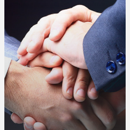
คุณ
เพลง
บทความ
ข่าว
และ
กิจกรรม
เกี่ยว
กับ
เรา