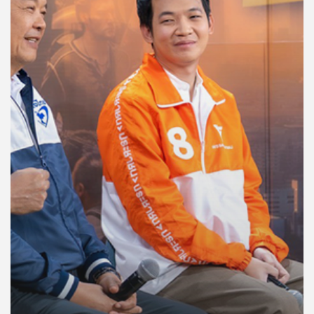
คุณ
เพลง
บทความ
ข่าว
และ
กิจกรรม
เกี่ยว
กับ
เรา