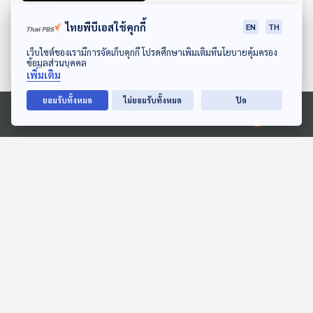
EP. 4: สถานีประชาชน รีเซต
ไทยพีบีเอสใช้คุกกี้
EN
TH
ชีวิตคนกรุงเทพฯ : นโยบาย
คนรุ่นใหม่
ดาวน์โหลด Thai PBS Podcast Application
เกาะติดเลือกตั้ง 69
เว็บไซต์ของเรามีการจัดเก็บคุกกี้ โปรดศึกษาเพิ่มเติมที่นโยบายคุ้มครอง
ข้อมูลส่วนบุคคล
เพิ่มเติม
ยอมรับทั้งหมด
ไม่ยอมรับทั้งหมด
ปิด
ตอนที่เกี่ยวข้อง
Ⓒ 2020 องค์การกระจายเสียงและแพร่ภาพสาธารณะแห่งประเทศไทย
01:25:13
01:25:13
EP. 284: งบ 70 กับดักงบ
EP. 726: "แรร์เอิร์ธ"
ประมาณและคลัง | เสนอ
ขุมทรัพย์ใหม่ที่โลกต้องการ
ปรับลดยุบหน่วยงาน
คุยให้คิด
เศรษฐกิจติดบ้าน