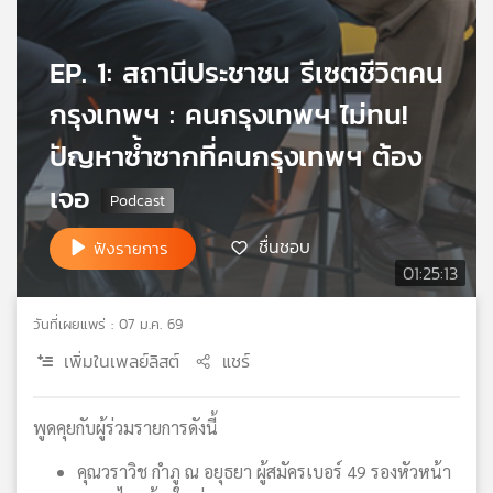
เครือ
ข่าย
EP. 1: สถานีประชาชน รีเซตชีวิตคน
วิทยุ
ไทย
กรุงเทพฯ : คนกรุงเทพฯ ไม่ทน!
พี
บี
ปัญหาซ้ำซากที่คนกรุงเทพฯ ต้อง
เอส
เจอ
ชื่นชอบ
ฟังรายการ
แผนที่
01:25:13
วิทยุ
เครือ
ข่าย
วันที่เผยแพร่ : 07 ม.ค. 69
เพิ่มในเพลย์ลิสต์
แชร์
พูดคุยกับผู้ร่วมรายการดังนี้
คุณวราวิช กำภู ณ อยุธยา ผู้สมัครเบอร์ 49 รองหัวหน้า