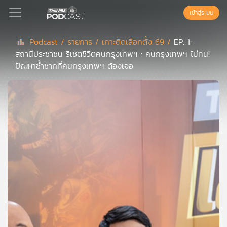
เข้าสู่ระบบ
Podcast /
รายการ /
เกาะติดเลือกตั้ง 69 /
EP. 1:
สถานีประชาชน รีเซตชีวิตคนกรุงเทพฯ : คนกรุงเทพฯ ไม่ทน!
Podcast
ปัญหาซ้ำซากที่คนกรุงเทพฯ ต้องเจอ
เพล
ย์
ลิ
สต์
แนะนำ
เพล
ย์
ลิ
สต์
ของ