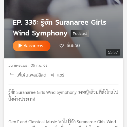
เครือ
ข่าย
วิทยุ
EP. 336: รู้จัก Suranaree Girls
ไทย
Wind Symphony
พี
บี
เอส
ชื่นชอบ
ฟังรายการ
55:57
แผนที่
วันที่เผยแพร่ : 06 ก.ย. 68
วิทยุ
เพิ่มในเพลย์ลิสต์
แชร์
เครือ
ข่าย
รู้จัก Suranaree Girls Wind Symphony วงหญิงล้วนที่ดังไกลไป
ถึงต่างประเทศ
.
GenZ and Classical Music พาไปรู้จัก Suranaree Girls Wind