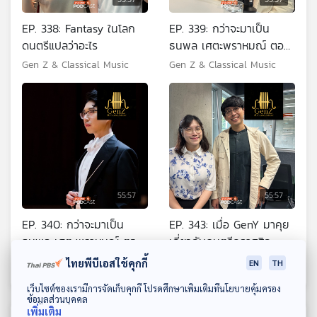
EP. 338: Fantasy ในโลก
EP. 339: กว่าจะมาเป็น
ดนตรีแปลว่าอะไร
ธนพล เศตะพราหมณ์ ตอน
ที่ 1
Gen Z & Classical Music
Gen Z & Classical Music
55:57
55:57
EP. 340: กว่าจะมาเป็น
EP. 343: เมื่อ GenY มาคุย
ธนพล เศตะพราหมณ์ ตอน
เกี่ยวกับดนตรีคลาสสิก
ที่ 2
Gen Z & Classical Music
Gen Z & Classical Music
ไทยพีบีเอสใช้คุกกี้
EN
TH
ดาวน์โหลด Thai PBS Podcast Application
เว็บไซต์ของเรามีการจัดเก็บคุกกี้ โปรดศึกษาเพิ่มเติมที่นโยบายคุ้มครอง
ข้อมูลส่วนบุคคล
เพิ่มเติม