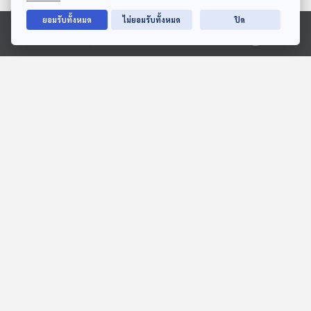
ตอนที่เกี่ยวข้อง
ยอมรับทั้งหมด
ไม่ยอมรับทั้งหมด
ปิด
Ⓒ 2020 องค์การกระจายเสียงและแพร่ภาพสาธารณะแห่งประเทศไทย
55:57
55:57
EP. 56: Diary ที่ซ่อนอยู่ใน
EP. 364: Ralph Vaughan
บทเพลงของ “น้อย พรู”
Williams นักประพันธ์ผู้
ปลุกชีวิตเพลงพื้นบ้าน
นักผจญเพลง Podcast
Gen Z & Classical Music
อังกฤษ