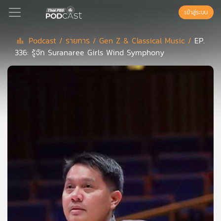
เข้าสู่ระบบ
Podcast /
รายการ /
Gen Z & Classical Music /
EP.
336: รู้จัก Suranaree Girls Wind Symphony
Podcast
เพล
ย์
ลิ
สต์
แนะนำ
เพล
ย์
ลิ
สต์
ของ