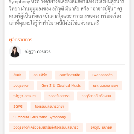
Symphony หรือ วงดุริยางค์เครื่องลมสตรีแห่งโรงเรียนสุรนารี
วิทยา ผ่านมุมมองของ อภิวุฒิ มินาลัย หรือ “อาจารย์จุ๊น” ครู
ดนตรีผู้เป็นทั้งแรงบันดาลใจและวาทยกรของวง พร้อมเรื่อง
เล่าที่คุณจะได้รู้ว่าทำไม วงนี้ถึงไม่ใช่แค่วงดนตรี
ผู้จัดรายการ
ณัฏฐา ควรขจร
ศิลปะ
คอนเสิร์ต
ดนตรีคลาสสิก
เพลงคลาสสิก
วงดุริยางค์
Gen Z & Classical Music
นักดนตรีคลาสสิก
ณัฏฐา ควรขจร
วงออร์เคสตรา
วงดุริยางค์เครื่องลม
SGWS
โรงเรียนสุรนารีวิทยา
Suranaree Girls Wind Symphony
วงดุริยางค์เครื่องลมสตรีแห่งโรงเรียนสุรนารีวิ
อภิวุฒิ มินาลัย