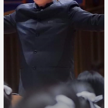
คุณ
เพลง
บทความ
ข่าว
และ
กิจกรรม
เกี่ยว
กับ
เรา