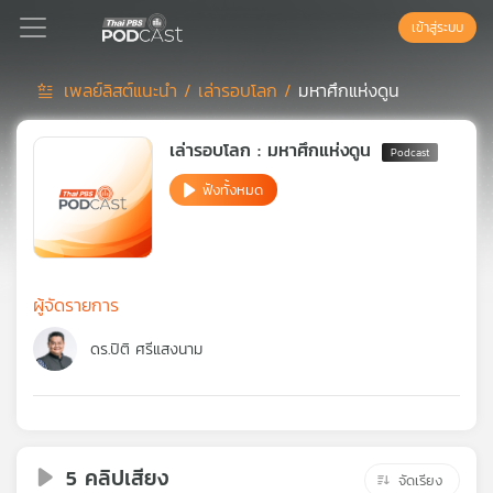
เข้าสู่ระบบ
เพลย์ลิสต์แนะนำ /
เล่ารอบโลก /
มหาศึกแห่งดูน
Podcast
เล่ารอบโลก : มหาศึกแห่งดูน
ฟังทั้งหมด
เพล
ย์
ลิ
สต์
แนะนำ
ผู้จัดรายการ
ดร.ปิติ ศรีแสงนาม
เพล
ย์
ลิ
สต์
5 คลิปเสียง
ของ
จัดเรียง