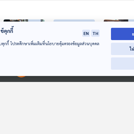
้คุกกี้
EN
TH
ย
บคุกกี้ โปรดศึกษาเพิ่มเติมที่นโยบายคุ้มครองข้อมูลส่วนบุคคล
ไม
26:48
26:48
2
EP. 118: บ้านเรียนใบ
EP. 119: ชุมชนคือแรง
EP. 120: บ้านเร
00:00:00
00:00:00
ลาน การเรียนรู้ตามวี
ขับเคลื่อน "โรงเรียน
โนวงษ์
ถีของตนเอง
เล็ก" ให้ยังอยู่
ห้องเรียนฟ้ากว้าง
ห้องเรียนฟ้ากว้าง
ห้องเรียนฟ้ากว้าง