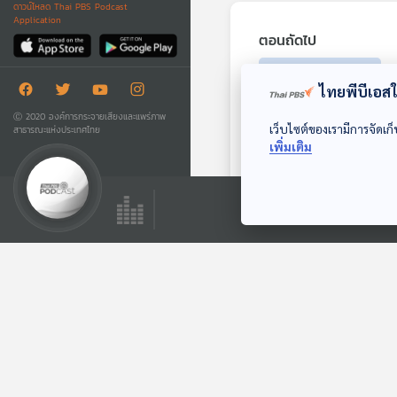
ดาวน์โหลด Thai PBS Podcast
Application
ตอนถัดไป
ไทยพีบีเอสใช
Ⓒ 2020 องค์การกระจายเสียงและแพร่ภาพ
เว็บไซต์ของเรามีการจัดเก็
สาธารณะแห่งประเทศไทย
เพิ่มเติม
26:48
EP. 117: "โรงเรียน
ชนะ" การเยียวยาด้าน
การศึกษาการผลกระ
ห้องเรียนฟ้ากว้าง
ทบ COVID-19
ตอนที่เกี่ยวข้อง