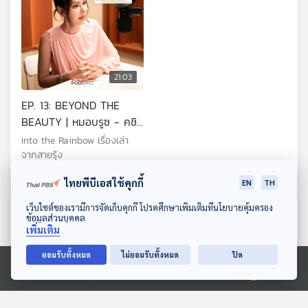
21:03
EP. 13: BEYOND THE
BEAUTY | หมอบรูซ - คชิส
รา ศรีดาโคตร
Into the Rainbow เรื่องเล่า
จากสายรุ้ง
ไทยพีบีเอสใช้คุกกี้
EN
TH
ดาวน์โหลด Thai PBS Podcast Application
เว็บไซต์ของเรามีการจัดเก็บคุกกี้ โปรดศึกษาเพิ่มเติมที่นโยบายคุ้มครอง
ตอนที่เกี่ยวข้อง
ข้อมูลส่วนบุคคล
เพิ่มเติม
ยอมรับทั้งหมด
ไม่ยอมรับทั้งหมด
ปิด
Ⓒ 2020 องค์การกระจายเสียงและแพร่ภาพสาธารณะแห่งประเทศไทย