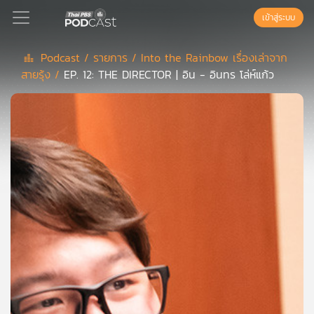
เข้าสู่ระบบ
Podcast /
รายการ /
Into the Rainbow เรื่องเล่าจาก
สายรุ้ง /
EP. 12: THE DIRECTOR | อิน - อินทร โล่ห์แก้ว
Podcast
เพล
ย์
ลิ
สต์
แนะนำ
เพล
ย์
ลิ
สต์
ของ