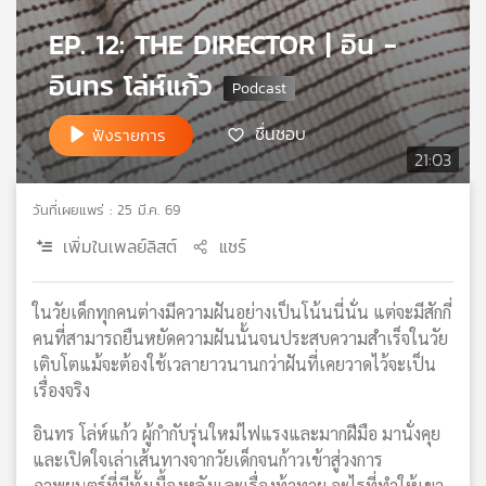
เครือ
EP. 12: THE DIRECTOR | อิน -
ข่าย
วิทยุ
อินทร โล่ห์แก้ว
ไทย
พี
ชื่นชอบ
ฟังรายการ
บี
21:03
เอส
วันที่เผยแพร่ : 25 มี.ค. 69
เพิ่มในเพลย์ลิสต์
แชร์
แผนที่
วิทยุ
เครือ
ในวัยเด็กทุกคนต่างมีความฝันอย่างเป็นโน้นนี่นั่น แต่จะมีสักกี่
ข่าย
คนที่สามารถยืนหยัดความฝันนั้นจนประสบความสำเร็จในวัย
เติบโตแม้จะต้องใช้เวลายาวนานกว่าฝันที่เคยวาดไว้จะเป็น
เรื่องจริง
อินทร โล่ห์แก้ว ผู้กำกับรุ่นใหม่ไฟแรงและมากฝีมือ มานั่งคุย
และเปิดใจเล่าเส้นทางจากวัยเด็กจนก้าวเข้าสู่วงการ
ภาพยนตร์ที่มีทั้งเบื้องหลังและเรื่องท้าทาย อะไรที่ทำให้เขา