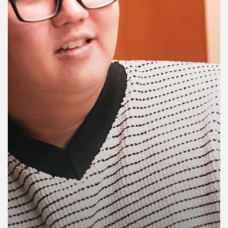
คุณ
เพลง
บทความ
ข่าว
และ
กิจกรรม
เกี่ยว
กับ
เรา